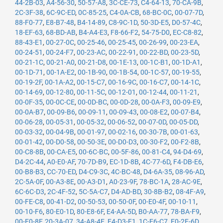
44-2B-03
,
A4-56-30
,
50-57-A8
,
3C-CE-73
,
C4-64-13
,
70-CA-9B
,
2C-3F-38
,
6C-9C-ED
,
0C-85-25
,
C4-0A-CB
,
68-BC-0C
,
00-07-7D
,
88-F0-77
,
E8-B7-48
,
B4-14-89
,
C8-9C-1D
,
50-3D-E5
,
D0-57-4C
,
18-EF-63
,
68-BD-AB
,
B4-A4-E3
,
F8-66-F2
,
54-75-D0
,
EC-C8-82
,
88-43-E1
,
00-27-0C
,
00-25-46
,
00-25-45
,
00-26-99
,
00-23-EA
,
00-24-51
,
00-24-F7
,
00-23-AC
,
00-22-91
,
00-22-BD
,
00-23-5D
,
00-21-1C
,
00-21-A0
,
00-21-D8
,
00-1E-13
,
00-1C-B1
,
00-1D-A1
,
00-1D-71
,
00-1A-E2
,
00-1B-90
,
00-1B-54
,
00-1C-57
,
00-19-55
,
00-19-2F
,
00-1A-A2
,
00-15-C7
,
00-16-9C
,
00-16-C7
,
00-14-1C
,
00-14-69
,
00-12-80
,
00-11-5C
,
00-12-01
,
00-12-44
,
00-11-21
,
00-0F-35
,
00-0C-CE
,
00-0D-BC
,
00-0D-28
,
00-0A-F3
,
00-09-E9
,
00-0A-B7
,
00-09-B6
,
00-09-11
,
00-09-43
,
00-08-E2
,
00-07-B4
,
00-06-28
,
00-05-31
,
00-05-32
,
00-06-52
,
00-07-0D
,
00-05-DD
,
00-03-32
,
00-04-9B
,
00-01-97
,
00-02-16
,
00-30-7B
,
00-01-63
,
00-01-42
,
00-D0-58
,
00-50-3E
,
00-D0-D3
,
00-30-F2
,
00-F2-8B
,
00-C8-8B
,
00-CA-E5
,
00-6C-BC
,
00-5F-86
,
00-81-C4
,
94-D4-69
,
D4-2C-44
,
A0-E0-AF
,
70-7D-B9
,
EC-1D-8B
,
4C-77-6D
,
F4-DB-E6
,
00-B8-B3
,
CC-70-ED
,
D4-C9-3C
,
4C-BC-48
,
D4-6A-35
,
08-96-AD
,
2C-5A-0F
,
00-A3-8E
,
00-A3-D1
,
A0-23-9F
,
78-BC-1A
,
28-AC-9E
,
6C-6C-D3
,
2C-4F-52
,
5C-5A-C7
,
D4-AD-BD
,
30-8B-B2
,
08-4F-A9
,
00-FE-C8
,
00-41-D2
,
00-50-53
,
00-50-0F
,
00-E0-4F
,
00-10-11
,
00-10-F6
,
80-E0-1D
,
80-E8-6F
,
E4-AA-5D
,
B0-AA-77
,
78-BA-F9
,
00-E0-8F
,
20-3A-07
,
34-A8-4E
,
E4-D3-F1
,
1C-E6-C7
,
E0-2F-6D
,