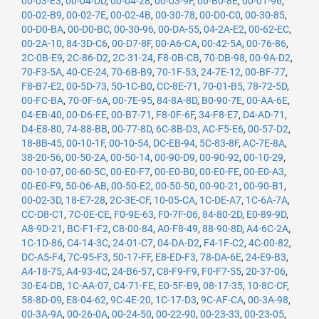
00-03-E3
,
00-04-DD
,
00-04-28
,
00-03-9F
,
00-B0-8E
,
00-01-96
,
00-02-B9
,
00-02-7E
,
00-02-4B
,
00-30-78
,
00-D0-C0
,
00-30-85
,
00-D0-BA
,
00-D0-BC
,
00-30-96
,
00-DA-55
,
04-2A-E2
,
00-62-EC
,
00-2A-10
,
84-3D-C6
,
00-D7-8F
,
00-A6-CA
,
00-42-5A
,
00-76-86
,
2C-0B-E9
,
2C-86-D2
,
2C-31-24
,
F8-0B-CB
,
70-DB-98
,
00-9A-D2
,
70-F3-5A
,
40-CE-24
,
70-6B-B9
,
70-1F-53
,
24-7E-12
,
00-BF-77
,
F8-B7-E2
,
00-5D-73
,
50-1C-B0
,
CC-8E-71
,
70-01-B5
,
78-72-5D
,
00-FC-BA
,
70-0F-6A
,
00-7E-95
,
84-8A-8D
,
B0-90-7E
,
00-AA-6E
,
04-EB-40
,
00-D6-FE
,
00-B7-71
,
F8-0F-6F
,
34-F8-E7
,
D4-AD-71
,
D4-E8-80
,
74-88-BB
,
00-77-8D
,
6C-8B-D3
,
AC-F5-E6
,
00-57-D2
,
18-8B-45
,
00-10-1F
,
00-10-54
,
DC-EB-94
,
5C-83-8F
,
AC-7E-8A
,
38-20-56
,
00-50-2A
,
00-50-14
,
00-90-D9
,
00-90-92
,
00-10-29
,
00-10-07
,
00-60-5C
,
00-E0-F7
,
00-E0-B0
,
00-E0-FE
,
00-E0-A3
,
00-E0-F9
,
50-06-AB
,
00-50-E2
,
00-50-50
,
00-90-21
,
00-90-B1
,
00-02-3D
,
18-E7-28
,
2C-3E-CF
,
10-05-CA
,
1C-DE-A7
,
1C-6A-7A
,
CC-D8-C1
,
7C-0E-CE
,
F0-9E-63
,
F0-7F-06
,
84-80-2D
,
E0-89-9D
,
A8-9D-21
,
BC-F1-F2
,
C8-00-84
,
A0-F8-49
,
88-90-8D
,
A4-6C-2A
,
1C-1D-86
,
C4-14-3C
,
24-01-C7
,
04-DA-D2
,
F4-1F-C2
,
4C-00-82
,
DC-A5-F4
,
7C-95-F3
,
50-17-FF
,
E8-ED-F3
,
78-DA-6E
,
24-E9-B3
,
A4-18-75
,
A4-93-4C
,
24-B6-57
,
C8-F9-F9
,
F0-F7-55
,
20-37-06
,
30-E4-DB
,
1C-AA-07
,
C4-71-FE
,
E0-5F-B9
,
08-17-35
,
10-8C-CF
,
58-8D-09
,
E8-04-62
,
9C-4E-20
,
1C-17-D3
,
9C-AF-CA
,
00-3A-98
,
00-3A-9A
,
00-26-0A
,
00-24-50
,
00-22-90
,
00-23-33
,
00-23-05
,