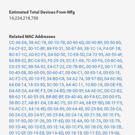
Estimated Total Devices From Mfg
14,224,218,750
Related MAC Addresses
CC-46-D6
,
58-AC-78
,
00-10-7B
,
00-90-6D
,
00-90-BF
,
00-50-80
,
F4-CF-E2
,
50-1C-BF
,
88-F0-31
,
50-87-89
,
38-1C-1A
,
F4-0F-1B
,
BC-67-1C
,
A0-EC-F9
,
D4-6D-50
,
1C-E8-5D
,
C4-72-95
,
A0-55-4F
,
84-B8-02
,
BC-C4-93
,
F0-29-29
,
EC-E1-A9
,
7C-69-F6
,
C0-8C-60
,
C0-25-5C
,
88-5A-92
,
E4-C7-22
,
C0-7B-BC
,
00-90-F2
,
00-17-3B
,
00-40-0B
,
00-60-09
,
00-60-47
,
00-06-C1
,
00-E0-14
,
00-E0-1E
,
AC-F2-C5
,
00-10-FF
,
34-BD-C8
,
54-A2-74
,
58-97-BD
,
04-6C-9D
,
64-D8-14
,
18-33-9D
,
5C-50-15
,
A4-4C-11
,
10-BD-18
,
00-DE-FB
,
D4-A0-2A
,
64-9E-F3
,
D8-24-BD
,
08-D0-9F
,
64-AE-0C
,
D0-C2-82
,
B8-62-1F
,
40-55-39
,
B8-BE-BF
,
E8-40-40
,
40-F4-EC
,
D0-D0-FD
,
58-BC-27
,
A8-B1-D4
,
C8-4C-75
,
30-37-A6
,
68-EF-BD
,
08-1F-F3
,
F4-AC-C1
,
64-16-8D
,
00-3A-99
,
00-64-40
,
00-25-B4
,
00-26-CA
,
00-24-C3
,
00-24-97
,
00-25-84
,
00-24-14
,
00-21-56
,
00-1E-F6
,
00-1F-9D
,
00-1F-26
,
00-1F-6D
,
00-1E-4A
,
00-1E-7A
,
00-1E-79
,
00-1D-46
,
00-1D-E5
,
00-1E-14
,
00-1C-F9
,
00-1B-D5
,
00-1B-2B
,
00-1C-0F
,
00-19-E8
,
00-1A-6D
,
00-18-18
,
00-17-E0
,
00-19-06
,