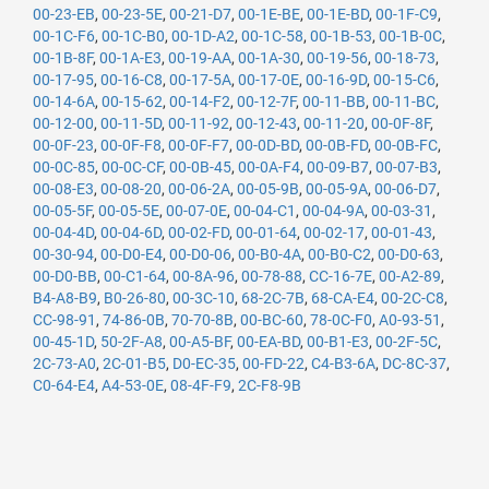
00-23-EB
,
00-23-5E
,
00-21-D7
,
00-1E-BE
,
00-1E-BD
,
00-1F-C9
,
00-1C-F6
,
00-1C-B0
,
00-1D-A2
,
00-1C-58
,
00-1B-53
,
00-1B-0C
,
00-1B-8F
,
00-1A-E3
,
00-19-AA
,
00-1A-30
,
00-19-56
,
00-18-73
,
00-17-95
,
00-16-C8
,
00-17-5A
,
00-17-0E
,
00-16-9D
,
00-15-C6
,
00-14-6A
,
00-15-62
,
00-14-F2
,
00-12-7F
,
00-11-BB
,
00-11-BC
,
00-12-00
,
00-11-5D
,
00-11-92
,
00-12-43
,
00-11-20
,
00-0F-8F
,
00-0F-23
,
00-0F-F8
,
00-0F-F7
,
00-0D-BD
,
00-0B-FD
,
00-0B-FC
,
00-0C-85
,
00-0C-CF
,
00-0B-45
,
00-0A-F4
,
00-09-B7
,
00-07-B3
,
00-08-E3
,
00-08-20
,
00-06-2A
,
00-05-9B
,
00-05-9A
,
00-06-D7
,
00-05-5F
,
00-05-5E
,
00-07-0E
,
00-04-C1
,
00-04-9A
,
00-03-31
,
00-04-4D
,
00-04-6D
,
00-02-FD
,
00-01-64
,
00-02-17
,
00-01-43
,
00-30-94
,
00-D0-E4
,
00-D0-06
,
00-B0-4A
,
00-B0-C2
,
00-D0-63
,
00-D0-BB
,
00-C1-64
,
00-8A-96
,
00-78-88
,
CC-16-7E
,
00-A2-89
,
B4-A8-B9
,
B0-26-80
,
00-3C-10
,
68-2C-7B
,
68-CA-E4
,
00-2C-C8
,
CC-98-91
,
74-86-0B
,
70-70-8B
,
00-BC-60
,
78-0C-F0
,
A0-93-51
,
00-45-1D
,
50-2F-A8
,
00-A5-BF
,
00-EA-BD
,
00-B1-E3
,
00-2F-5C
,
2C-73-A0
,
2C-01-B5
,
D0-EC-35
,
00-FD-22
,
C4-B3-6A
,
DC-8C-37
,
C0-64-E4
,
A4-53-0E
,
08-4F-F9
,
2C-F8-9B