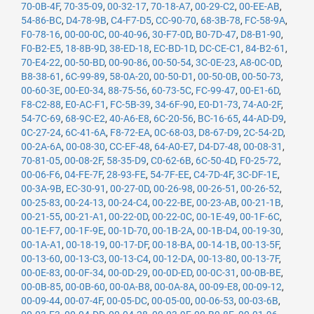
70-0B-4F
,
70-35-09
,
00-32-17
,
70-18-A7
,
00-29-C2
,
00-EE-AB
,
54-86-BC
,
D4-78-9B
,
C4-F7-D5
,
CC-90-70
,
68-3B-78
,
FC-58-9A
,
F0-78-16
,
00-00-0C
,
00-40-96
,
30-F7-0D
,
B0-7D-47
,
D8-B1-90
,
F0-B2-E5
,
18-8B-9D
,
38-ED-18
,
EC-BD-1D
,
DC-CE-C1
,
84-B2-61
,
70-E4-22
,
00-50-BD
,
00-90-86
,
00-50-54
,
3C-0E-23
,
A8-0C-0D
,
B8-38-61
,
6C-99-89
,
58-0A-20
,
00-50-D1
,
00-50-0B
,
00-50-73
,
00-60-3E
,
00-E0-34
,
88-75-56
,
60-73-5C
,
FC-99-47
,
00-E1-6D
,
F8-C2-88
,
E0-AC-F1
,
FC-5B-39
,
34-6F-90
,
E0-D1-73
,
74-A0-2F
,
54-7C-69
,
68-9C-E2
,
40-A6-E8
,
6C-20-56
,
BC-16-65
,
44-AD-D9
,
0C-27-24
,
6C-41-6A
,
F8-72-EA
,
0C-68-03
,
D8-67-D9
,
2C-54-2D
,
00-2A-6A
,
00-08-30
,
CC-EF-48
,
64-A0-E7
,
D4-D7-48
,
00-08-31
,
70-81-05
,
00-08-2F
,
58-35-D9
,
C0-62-6B
,
6C-50-4D
,
F0-25-72
,
00-06-F6
,
04-FE-7F
,
28-93-FE
,
54-7F-EE
,
C4-7D-4F
,
3C-DF-1E
,
00-3A-9B
,
EC-30-91
,
00-27-0D
,
00-26-98
,
00-26-51
,
00-26-52
,
00-25-83
,
00-24-13
,
00-24-C4
,
00-22-BE
,
00-23-AB
,
00-21-1B
,
00-21-55
,
00-21-A1
,
00-22-0D
,
00-22-0C
,
00-1E-49
,
00-1F-6C
,
00-1E-F7
,
00-1F-9E
,
00-1D-70
,
00-1B-2A
,
00-1B-D4
,
00-19-30
,
00-1A-A1
,
00-18-19
,
00-17-DF
,
00-18-BA
,
00-14-1B
,
00-13-5F
,
00-13-60
,
00-13-C3
,
00-13-C4
,
00-12-DA
,
00-13-80
,
00-13-7F
,
00-0E-83
,
00-0F-34
,
00-0D-29
,
00-0D-ED
,
00-0C-31
,
00-0B-BE
,
00-0B-85
,
00-0B-60
,
00-0A-B8
,
00-0A-8A
,
00-09-E8
,
00-09-12
,
00-09-44
,
00-07-4F
,
00-05-DC
,
00-05-00
,
00-06-53
,
00-03-6B
,