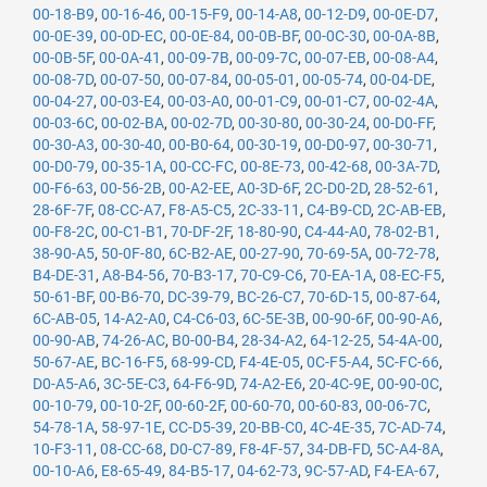
00-18-B9
,
00-16-46
,
00-15-F9
,
00-14-A8
,
00-12-D9
,
00-0E-D7
,
00-0E-39
,
00-0D-EC
,
00-0E-84
,
00-0B-BF
,
00-0C-30
,
00-0A-8B
,
00-0B-5F
,
00-0A-41
,
00-09-7B
,
00-09-7C
,
00-07-EB
,
00-08-A4
,
00-08-7D
,
00-07-50
,
00-07-84
,
00-05-01
,
00-05-74
,
00-04-DE
,
00-04-27
,
00-03-E4
,
00-03-A0
,
00-01-C9
,
00-01-C7
,
00-02-4A
,
00-03-6C
,
00-02-BA
,
00-02-7D
,
00-30-80
,
00-30-24
,
00-D0-FF
,
00-30-A3
,
00-30-40
,
00-B0-64
,
00-30-19
,
00-D0-97
,
00-30-71
,
00-D0-79
,
00-35-1A
,
00-CC-FC
,
00-8E-73
,
00-42-68
,
00-3A-7D
,
00-F6-63
,
00-56-2B
,
00-A2-EE
,
A0-3D-6F
,
2C-D0-2D
,
28-52-61
,
28-6F-7F
,
08-CC-A7
,
F8-A5-C5
,
2C-33-11
,
C4-B9-CD
,
2C-AB-EB
,
00-F8-2C
,
00-C1-B1
,
70-DF-2F
,
18-80-90
,
C4-44-A0
,
78-02-B1
,
38-90-A5
,
50-0F-80
,
6C-B2-AE
,
00-27-90
,
70-69-5A
,
00-72-78
,
B4-DE-31
,
A8-B4-56
,
70-B3-17
,
70-C9-C6
,
70-EA-1A
,
08-EC-F5
,
50-61-BF
,
00-B6-70
,
DC-39-79
,
BC-26-C7
,
70-6D-15
,
00-87-64
,
6C-AB-05
,
14-A2-A0
,
C4-C6-03
,
6C-5E-3B
,
00-90-6F
,
00-90-A6
,
00-90-AB
,
74-26-AC
,
B0-00-B4
,
28-34-A2
,
64-12-25
,
54-4A-00
,
50-67-AE
,
BC-16-F5
,
68-99-CD
,
F4-4E-05
,
0C-F5-A4
,
5C-FC-66
,
D0-A5-A6
,
3C-5E-C3
,
64-F6-9D
,
74-A2-E6
,
20-4C-9E
,
00-90-0C
,
00-10-79
,
00-10-2F
,
00-60-2F
,
00-60-70
,
00-60-83
,
00-06-7C
,
54-78-1A
,
58-97-1E
,
CC-D5-39
,
20-BB-C0
,
4C-4E-35
,
7C-AD-74
,
10-F3-11
,
08-CC-68
,
D0-C7-89
,
F8-4F-57
,
34-DB-FD
,
5C-A4-8A
,
00-10-A6
,
E8-65-49
,
84-B5-17
,
04-62-73
,
9C-57-AD
,
F4-EA-67
,