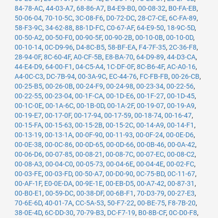
84-78-AC
,
44-03-A7
,
68-86-A7
,
B4-E9-B0
,
00-08-32
,
B0-FA-EB
,
50-06-04
,
70-10-5C
,
3C-08-F6
,
D0-72-DC
,
28-C7-CE
,
6C-FA-89
,
58-F3-9C
,
34-62-88
,
88-1D-FC
,
C0-67-AF
,
64-E9-50
,
18-9C-5D
,
00-50-A2
,
00-50-F0
,
00-90-5F
,
00-90-2B
,
00-10-0B
,
00-10-0D
,
00-10-14
,
0C-D9-96
,
D4-8C-B5
,
58-BF-EA
,
F4-7F-35
,
2C-36-F8
,
28-94-0F
,
8C-60-4F
,
A0-CF-5B
,
E8-BA-70
,
64-D9-89
,
44-D3-CA
,
44-E4-D9
,
64-00-F1
,
04-C5-A4
,
1C-DF-0F
,
8C-B6-4F
,
AC-A0-16
,
A4-0C-C3
,
DC-7B-94
,
00-3A-9C
,
EC-44-76
,
FC-FB-FB
,
00-26-CB
,
00-25-B5
,
00-26-0B
,
00-24-F9
,
00-24-98
,
00-23-34
,
00-22-56
,
00-22-55
,
00-23-04
,
00-1F-CA
,
00-1D-E6
,
00-1F-27
,
00-1D-45
,
00-1C-0E
,
00-1A-6C
,
00-1B-0D
,
00-1A-2F
,
00-19-07
,
00-19-A9
,
00-19-E7
,
00-17-0F
,
00-17-94
,
00-17-59
,
00-18-74
,
00-16-47
,
00-15-FA
,
00-15-63
,
00-15-2B
,
00-15-2C
,
00-14-A9
,
00-14-F1
,
00-13-19
,
00-13-1A
,
00-0F-90
,
00-11-93
,
00-0F-24
,
00-0E-D6
,
00-0E-38
,
00-0C-86
,
00-0D-65
,
00-0D-66
,
00-0B-46
,
00-0A-42
,
00-06-D6
,
00-07-85
,
00-08-21
,
00-08-7C
,
00-07-EC
,
00-08-C2
,
00-08-A3
,
00-04-C0
,
00-05-73
,
00-04-6E
,
00-04-4E
,
00-02-FC
,
00-03-FE
,
00-03-FD
,
00-50-A7
,
00-D0-90
,
0C-75-BD
,
0C-11-67
,
00-AF-1F
,
E0-0E-DA
,
00-9E-1E
,
00-EB-D5
,
00-A7-42
,
00-87-31
,
00-B0-E1
,
00-59-DC
,
00-38-DF
,
00-6B-F1
,
70-D3-79
,
00-27-E3
,
70-6E-6D
,
40-01-7A
,
CC-5A-53
,
50-F7-22
,
00-BE-75
,
F8-7B-20
,
38-0E-4D
,
6C-DD-30
,
70-79-B3
,
DC-F7-19
,
B0-8B-CF
,
0C-D0-F8
,