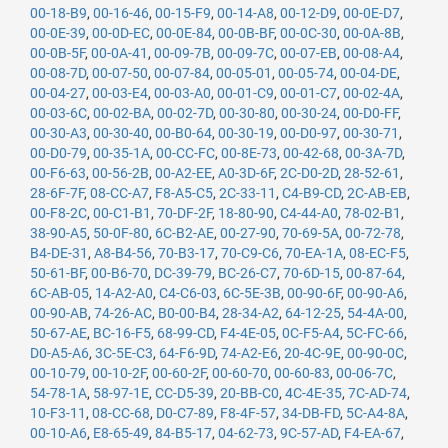
00-18-B9
,
00-16-46
,
00-15-F9
,
00-14-A8
,
00-12-D9
,
00-0E-D7
,
00-0E-39
,
00-0D-EC
,
00-0E-84
,
00-0B-BF
,
00-0C-30
,
00-0A-8B
,
00-0B-5F
,
00-0A-41
,
00-09-7B
,
00-09-7C
,
00-07-EB
,
00-08-A4
,
00-08-7D
,
00-07-50
,
00-07-84
,
00-05-01
,
00-05-74
,
00-04-DE
,
00-04-27
,
00-03-E4
,
00-03-A0
,
00-01-C9
,
00-01-C7
,
00-02-4A
,
00-03-6C
,
00-02-BA
,
00-02-7D
,
00-30-80
,
00-30-24
,
00-D0-FF
,
00-30-A3
,
00-30-40
,
00-B0-64
,
00-30-19
,
00-D0-97
,
00-30-71
,
00-D0-79
,
00-35-1A
,
00-CC-FC
,
00-8E-73
,
00-42-68
,
00-3A-7D
,
00-F6-63
,
00-56-2B
,
00-A2-EE
,
A0-3D-6F
,
2C-D0-2D
,
28-52-61
,
28-6F-7F
,
08-CC-A7
,
F8-A5-C5
,
2C-33-11
,
C4-B9-CD
,
2C-AB-EB
,
00-F8-2C
,
00-C1-B1
,
70-DF-2F
,
18-80-90
,
C4-44-A0
,
78-02-B1
,
38-90-A5
,
50-0F-80
,
6C-B2-AE
,
00-27-90
,
70-69-5A
,
00-72-78
,
B4-DE-31
,
A8-B4-56
,
70-B3-17
,
70-C9-C6
,
70-EA-1A
,
08-EC-F5
,
50-61-BF
,
00-B6-70
,
DC-39-79
,
BC-26-C7
,
70-6D-15
,
00-87-64
,
6C-AB-05
,
14-A2-A0
,
C4-C6-03
,
6C-5E-3B
,
00-90-6F
,
00-90-A6
,
00-90-AB
,
74-26-AC
,
B0-00-B4
,
28-34-A2
,
64-12-25
,
54-4A-00
,
50-67-AE
,
BC-16-F5
,
68-99-CD
,
F4-4E-05
,
0C-F5-A4
,
5C-FC-66
,
D0-A5-A6
,
3C-5E-C3
,
64-F6-9D
,
74-A2-E6
,
20-4C-9E
,
00-90-0C
,
00-10-79
,
00-10-2F
,
00-60-2F
,
00-60-70
,
00-60-83
,
00-06-7C
,
54-78-1A
,
58-97-1E
,
CC-D5-39
,
20-BB-C0
,
4C-4E-35
,
7C-AD-74
,
10-F3-11
,
08-CC-68
,
D0-C7-89
,
F8-4F-57
,
34-DB-FD
,
5C-A4-8A
,
00-10-A6
,
E8-65-49
,
84-B5-17
,
04-62-73
,
9C-57-AD
,
F4-EA-67
,