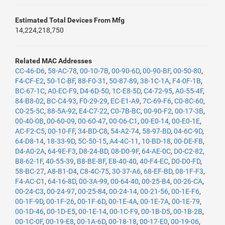
Estimated Total Devices From Mfg
14,224,218,750
Related MAC Addresses
CC-46-D6
,
58-AC-78
,
00-10-7B
,
00-90-6D
,
00-90-BF
,
00-50-80
,
F4-CF-E2
,
50-1C-BF
,
88-F0-31
,
50-87-89
,
38-1C-1A
,
F4-0F-1B
,
BC-67-1C
,
A0-EC-F9
,
D4-6D-50
,
1C-E8-5D
,
C4-72-95
,
A0-55-4F
,
84-B8-02
,
BC-C4-93
,
F0-29-29
,
EC-E1-A9
,
7C-69-F6
,
C0-8C-60
,
C0-25-5C
,
88-5A-92
,
E4-C7-22
,
C0-7B-BC
,
00-90-F2
,
00-17-3B
,
00-40-0B
,
00-60-09
,
00-60-47
,
00-06-C1
,
00-E0-14
,
00-E0-1E
,
AC-F2-C5
,
00-10-FF
,
34-BD-C8
,
54-A2-74
,
58-97-BD
,
04-6C-9D
,
64-D8-14
,
18-33-9D
,
5C-50-15
,
A4-4C-11
,
10-BD-18
,
00-DE-FB
,
D4-A0-2A
,
64-9E-F3
,
D8-24-BD
,
08-D0-9F
,
64-AE-0C
,
D0-C2-82
,
B8-62-1F
,
40-55-39
,
B8-BE-BF
,
E8-40-40
,
40-F4-EC
,
D0-D0-FD
,
58-BC-27
,
A8-B1-D4
,
C8-4C-75
,
30-37-A6
,
68-EF-BD
,
08-1F-F3
,
F4-AC-C1
,
64-16-8D
,
00-3A-99
,
00-64-40
,
00-25-B4
,
00-26-CA
,
00-24-C3
,
00-24-97
,
00-25-84
,
00-24-14
,
00-21-56
,
00-1E-F6
,
00-1F-9D
,
00-1F-26
,
00-1F-6D
,
00-1E-4A
,
00-1E-7A
,
00-1E-79
,
00-1D-46
,
00-1D-E5
,
00-1E-14
,
00-1C-F9
,
00-1B-D5
,
00-1B-2B
,
00-1C-0F
,
00-19-E8
,
00-1A-6D
,
00-18-18
,
00-17-E0
,
00-19-06
,