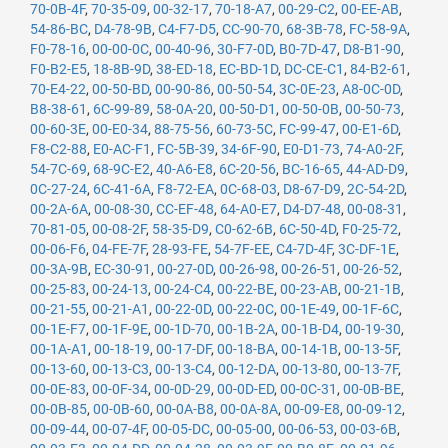
70-0B-4F
,
70-35-09
,
00-32-17
,
70-18-A7
,
00-29-C2
,
00-EE-AB
,
54-86-BC
,
D4-78-9B
,
C4-F7-D5
,
CC-90-70
,
68-3B-78
,
FC-58-9A
,
F0-78-16
,
00-00-0C
,
00-40-96
,
30-F7-0D
,
B0-7D-47
,
D8-B1-90
,
F0-B2-E5
,
18-8B-9D
,
38-ED-18
,
EC-BD-1D
,
DC-CE-C1
,
84-B2-61
,
70-E4-22
,
00-50-BD
,
00-90-86
,
00-50-54
,
3C-0E-23
,
A8-0C-0D
,
B8-38-61
,
6C-99-89
,
58-0A-20
,
00-50-D1
,
00-50-0B
,
00-50-73
,
00-60-3E
,
00-E0-34
,
88-75-56
,
60-73-5C
,
FC-99-47
,
00-E1-6D
,
F8-C2-88
,
E0-AC-F1
,
FC-5B-39
,
34-6F-90
,
E0-D1-73
,
74-A0-2F
,
54-7C-69
,
68-9C-E2
,
40-A6-E8
,
6C-20-56
,
BC-16-65
,
44-AD-D9
,
0C-27-24
,
6C-41-6A
,
F8-72-EA
,
0C-68-03
,
D8-67-D9
,
2C-54-2D
,
00-2A-6A
,
00-08-30
,
CC-EF-48
,
64-A0-E7
,
D4-D7-48
,
00-08-31
,
70-81-05
,
00-08-2F
,
58-35-D9
,
C0-62-6B
,
6C-50-4D
,
F0-25-72
,
00-06-F6
,
04-FE-7F
,
28-93-FE
,
54-7F-EE
,
C4-7D-4F
,
3C-DF-1E
,
00-3A-9B
,
EC-30-91
,
00-27-0D
,
00-26-98
,
00-26-51
,
00-26-52
,
00-25-83
,
00-24-13
,
00-24-C4
,
00-22-BE
,
00-23-AB
,
00-21-1B
,
00-21-55
,
00-21-A1
,
00-22-0D
,
00-22-0C
,
00-1E-49
,
00-1F-6C
,
00-1E-F7
,
00-1F-9E
,
00-1D-70
,
00-1B-2A
,
00-1B-D4
,
00-19-30
,
00-1A-A1
,
00-18-19
,
00-17-DF
,
00-18-BA
,
00-14-1B
,
00-13-5F
,
00-13-60
,
00-13-C3
,
00-13-C4
,
00-12-DA
,
00-13-80
,
00-13-7F
,
00-0E-83
,
00-0F-34
,
00-0D-29
,
00-0D-ED
,
00-0C-31
,
00-0B-BE
,
00-0B-85
,
00-0B-60
,
00-0A-B8
,
00-0A-8A
,
00-09-E8
,
00-09-12
,
00-09-44
,
00-07-4F
,
00-05-DC
,
00-05-00
,
00-06-53
,
00-03-6B
,