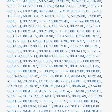
44-2B-03
,
A4-56-30
,
50-57-A8
,
3C-CE-73
,
C4-64-13
,
70-CA-9B
,
2C-3F-38
,
6C-9C-ED
,
0C-85-25
,
C4-0A-CB
,
68-BC-0C
,
00-07-7D
,
88-F0-77
,
E8-B7-48
,
B4-14-89
,
C8-9C-1D
,
50-3D-E5
,
D0-57-4C
,
18-EF-63
,
68-BD-AB
,
B4-A4-E3
,
F8-66-F2
,
54-75-D0
,
EC-C8-82
,
88-43-E1
,
00-27-0C
,
00-25-46
,
00-25-45
,
00-26-99
,
00-23-EA
,
00-24-51
,
00-24-F7
,
00-23-AC
,
00-22-91
,
00-22-BD
,
00-23-5D
,
00-21-1C
,
00-21-A0
,
00-21-D8
,
00-1E-13
,
00-1C-B1
,
00-1D-A1
,
00-1D-71
,
00-1A-E2
,
00-1B-90
,
00-1B-54
,
00-1C-57
,
00-19-55
,
00-19-2F
,
00-1A-A2
,
00-15-C7
,
00-16-9C
,
00-16-C7
,
00-14-1C
,
00-14-69
,
00-12-80
,
00-11-5C
,
00-12-01
,
00-12-44
,
00-11-21
,
00-0F-35
,
00-0C-CE
,
00-0D-BC
,
00-0D-28
,
00-0A-F3
,
00-09-E9
,
00-0A-B7
,
00-09-11
,
00-09-43
,
00-08-E2
,
00-07-B4
,
00-06-28
,
00-05-31
,
00-05-32
,
00-06-52
,
00-07-0D
,
00-05-DD
,
00-03-32
,
00-04-9B
,
00-01-97
,
00-02-16
,
00-30-7B
,
00-01-63
,
00-01-42
,
00-D0-58
,
00-50-3E
,
00-D0-D3
,
00-30-F2
,
00-F2-8B
,
00-C8-8B
,
00-CA-E5
,
00-6C-BC
,
00-5F-86
,
00-81-C4
,
94-D4-69
,
D4-2C-44
,
A0-E0-AF
,
70-7D-B9
,
EC-1D-8B
,
4C-77-6D
,
F4-DB-E6
,
00-B8-B3
,
CC-70-ED
,
D4-C9-3C
,
4C-BC-48
,
D4-6A-35
,
08-96-AD
,
2C-5A-0F
,
00-A3-8E
,
00-A3-D1
,
A0-23-9F
,
78-BC-1A
,
28-AC-9E
,
6C-6C-D3
,
2C-4F-52
,
5C-5A-C7
,
D4-AD-BD
,
30-8B-B2
,
08-4F-A9
,
00-FE-C8
,
00-41-D2
,
00-50-53
,
00-50-0F
,
00-E0-4F
,
00-10-11
,
00-10-F6
,
80-E0-1D
,
80-E8-6F
,
E4-AA-5D
,
B0-AA-77
,
78-BA-F9
,
00-E0-8F
,
20-3A-07
,
34-A8-4E
,
E4-D3-F1
,
1C-E6-C7
,
E0-2F-6D
,
84-78-AC
,