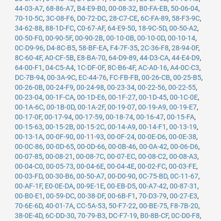
44-03-A7
,
68-86-A7
,
B4-E9-B0
,
00-08-32
,
B0-FA-EB
,
50-06-04
,
70-10-5C
,
3C-08-F6
,
D0-72-DC
,
28-C7-CE
,
6C-FA-89
,
58-F3-9C
,
34-62-88
,
88-1D-FC
,
C0-67-AF
,
64-E9-50
,
18-9C-5D
,
00-50-A2
,
00-50-F0
,
00-90-5F
,
00-90-2B
,
00-10-0B
,
00-10-0D
,
00-10-14
,
0C-D9-96
,
D4-8C-B5
,
58-BF-EA
,
F4-7F-35
,
2C-36-F8
,
28-94-0F
,
8C-60-4F
,
A0-CF-5B
,
E8-BA-70
,
64-D9-89
,
44-D3-CA
,
44-E4-D9
,
64-00-F1
,
04-C5-A4
,
1C-DF-0F
,
8C-B6-4F
,
AC-A0-16
,
A4-0C-C3
,
DC-7B-94
,
00-3A-9C
,
EC-44-76
,
FC-FB-FB
,
00-26-CB
,
00-25-B5
,
00-26-0B
,
00-24-F9
,
00-24-98
,
00-23-34
,
00-22-56
,
00-22-55
,
00-23-04
,
00-1F-CA
,
00-1D-E6
,
00-1F-27
,
00-1D-45
,
00-1C-0E
,
00-1A-6C
,
00-1B-0D
,
00-1A-2F
,
00-19-07
,
00-19-A9
,
00-19-E7
,
00-17-0F
,
00-17-94
,
00-17-59
,
00-18-74
,
00-16-47
,
00-15-FA
,
00-15-63
,
00-15-2B
,
00-15-2C
,
00-14-A9
,
00-14-F1
,
00-13-19
,
00-13-1A
,
00-0F-90
,
00-11-93
,
00-0F-24
,
00-0E-D6
,
00-0E-38
,
00-0C-86
,
00-0D-65
,
00-0D-66
,
00-0B-46
,
00-0A-42
,
00-06-D6
,
00-07-85
,
00-08-21
,
00-08-7C
,
00-07-EC
,
00-08-C2
,
00-08-A3
,
00-04-C0
,
00-05-73
,
00-04-6E
,
00-04-4E
,
00-02-FC
,
00-03-FE
,
00-03-FD
,
00-30-B6
,
00-50-A7
,
00-D0-90
,
0C-75-BD
,
0C-11-67
,
00-AF-1F
,
E0-0E-DA
,
00-9E-1E
,
00-EB-D5
,
00-A7-42
,
00-87-31
,
00-B0-E1
,
00-59-DC
,
00-38-DF
,
00-6B-F1
,
70-D3-79
,
00-27-E3
,
70-6E-6D
,
40-01-7A
,
CC-5A-53
,
50-F7-22
,
00-BE-75
,
F8-7B-20
,
38-0E-4D
,
6C-DD-30
,
70-79-B3
,
DC-F7-19
,
B0-8B-CF
,
0C-D0-F8
,