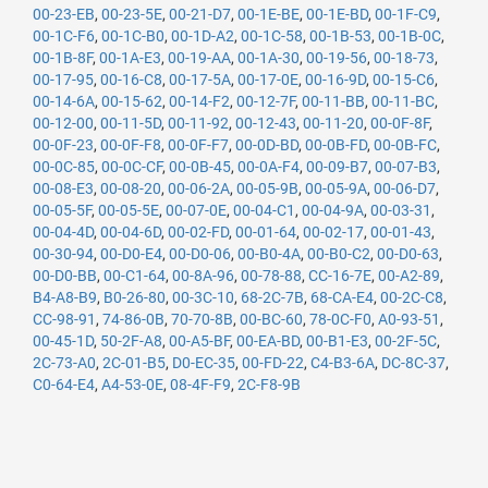
00-23-EB
,
00-23-5E
,
00-21-D7
,
00-1E-BE
,
00-1E-BD
,
00-1F-C9
,
00-1C-F6
,
00-1C-B0
,
00-1D-A2
,
00-1C-58
,
00-1B-53
,
00-1B-0C
,
00-1B-8F
,
00-1A-E3
,
00-19-AA
,
00-1A-30
,
00-19-56
,
00-18-73
,
00-17-95
,
00-16-C8
,
00-17-5A
,
00-17-0E
,
00-16-9D
,
00-15-C6
,
00-14-6A
,
00-15-62
,
00-14-F2
,
00-12-7F
,
00-11-BB
,
00-11-BC
,
00-12-00
,
00-11-5D
,
00-11-92
,
00-12-43
,
00-11-20
,
00-0F-8F
,
00-0F-23
,
00-0F-F8
,
00-0F-F7
,
00-0D-BD
,
00-0B-FD
,
00-0B-FC
,
00-0C-85
,
00-0C-CF
,
00-0B-45
,
00-0A-F4
,
00-09-B7
,
00-07-B3
,
00-08-E3
,
00-08-20
,
00-06-2A
,
00-05-9B
,
00-05-9A
,
00-06-D7
,
00-05-5F
,
00-05-5E
,
00-07-0E
,
00-04-C1
,
00-04-9A
,
00-03-31
,
00-04-4D
,
00-04-6D
,
00-02-FD
,
00-01-64
,
00-02-17
,
00-01-43
,
00-30-94
,
00-D0-E4
,
00-D0-06
,
00-B0-4A
,
00-B0-C2
,
00-D0-63
,
00-D0-BB
,
00-C1-64
,
00-8A-96
,
00-78-88
,
CC-16-7E
,
00-A2-89
,
B4-A8-B9
,
B0-26-80
,
00-3C-10
,
68-2C-7B
,
68-CA-E4
,
00-2C-C8
,
CC-98-91
,
74-86-0B
,
70-70-8B
,
00-BC-60
,
78-0C-F0
,
A0-93-51
,
00-45-1D
,
50-2F-A8
,
00-A5-BF
,
00-EA-BD
,
00-B1-E3
,
00-2F-5C
,
2C-73-A0
,
2C-01-B5
,
D0-EC-35
,
00-FD-22
,
C4-B3-6A
,
DC-8C-37
,
C0-64-E4
,
A4-53-0E
,
08-4F-F9
,
2C-F8-9B