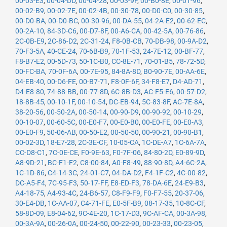
00-03-E3
,
00-04-DD
,
00-04-28
,
00-03-9F
,
00-B0-8E
,
00-01-96
,
00-02-B9
,
00-02-7E
,
00-02-4B
,
00-30-78
,
00-D0-C0
,
00-30-85
,
00-D0-BA
,
00-D0-BC
,
00-30-96
,
00-DA-55
,
04-2A-E2
,
00-62-EC
,
00-2A-10
,
84-3D-C6
,
00-D7-8F
,
00-A6-CA
,
00-42-5A
,
00-76-86
,
2C-0B-E9
,
2C-86-D2
,
2C-31-24
,
F8-0B-CB
,
70-DB-98
,
00-9A-D2
,
70-F3-5A
,
40-CE-24
,
70-6B-B9
,
70-1F-53
,
24-7E-12
,
00-BF-77
,
F8-B7-E2
,
00-5D-73
,
50-1C-B0
,
CC-8E-71
,
70-01-B5
,
78-72-5D
,
00-FC-BA
,
70-0F-6A
,
00-7E-95
,
84-8A-8D
,
B0-90-7E
,
00-AA-6E
,
04-EB-40
,
00-D6-FE
,
00-B7-71
,
F8-0F-6F
,
34-F8-E7
,
D4-AD-71
,
D4-E8-80
,
74-88-BB
,
00-77-8D
,
6C-8B-D3
,
AC-F5-E6
,
00-57-D2
,
18-8B-45
,
00-10-1F
,
00-10-54
,
DC-EB-94
,
5C-83-8F
,
AC-7E-8A
,
38-20-56
,
00-50-2A
,
00-50-14
,
00-90-D9
,
00-90-92
,
00-10-29
,
00-10-07
,
00-60-5C
,
00-E0-F7
,
00-E0-B0
,
00-E0-FE
,
00-E0-A3
,
00-E0-F9
,
50-06-AB
,
00-50-E2
,
00-50-50
,
00-90-21
,
00-90-B1
,
00-02-3D
,
18-E7-28
,
2C-3E-CF
,
10-05-CA
,
1C-DE-A7
,
1C-6A-7A
,
CC-D8-C1
,
7C-0E-CE
,
F0-9E-63
,
F0-7F-06
,
84-80-2D
,
E0-89-9D
,
A8-9D-21
,
BC-F1-F2
,
C8-00-84
,
A0-F8-49
,
88-90-8D
,
A4-6C-2A
,
1C-1D-86
,
C4-14-3C
,
24-01-C7
,
04-DA-D2
,
F4-1F-C2
,
4C-00-82
,
DC-A5-F4
,
7C-95-F3
,
50-17-FF
,
E8-ED-F3
,
78-DA-6E
,
24-E9-B3
,
A4-18-75
,
A4-93-4C
,
24-B6-57
,
C8-F9-F9
,
F0-F7-55
,
20-37-06
,
30-E4-DB
,
1C-AA-07
,
C4-71-FE
,
E0-5F-B9
,
08-17-35
,
10-8C-CF
,
58-8D-09
,
E8-04-62
,
9C-4E-20
,
1C-17-D3
,
9C-AF-CA
,
00-3A-98
,
00-3A-9A
,
00-26-0A
,
00-24-50
,
00-22-90
,
00-23-33
,
00-23-05
,