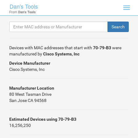
Dan's Tools
Toggl
From
Dan's Tools
navig
Devices with MAC addresses that start with
70-79-B3
were
manufactured by
Cisco Systems, Inc
Device Manufacturer
Cisco Systems, Inc
Manufacturer Location
80 West Tasman Drive
San Jose CA 94568
Estimated Devices using 70-79-B3
16,256,250