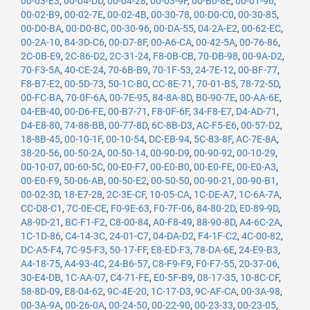
00-03-E3
,
00-04-DD
,
00-04-28
,
00-03-9F
,
00-B0-8E
,
00-01-96
,
00-02-B9
,
00-02-7E
,
00-02-4B
,
00-30-78
,
00-D0-C0
,
00-30-85
,
00-D0-BA
,
00-D0-BC
,
00-30-96
,
00-DA-55
,
04-2A-E2
,
00-62-EC
,
00-2A-10
,
84-3D-C6
,
00-D7-8F
,
00-A6-CA
,
00-42-5A
,
00-76-86
,
2C-0B-E9
,
2C-86-D2
,
2C-31-24
,
F8-0B-CB
,
70-DB-98
,
00-9A-D2
,
70-F3-5A
,
40-CE-24
,
70-6B-B9
,
70-1F-53
,
24-7E-12
,
00-BF-77
,
F8-B7-E2
,
00-5D-73
,
50-1C-B0
,
CC-8E-71
,
70-01-B5
,
78-72-5D
,
00-FC-BA
,
70-0F-6A
,
00-7E-95
,
84-8A-8D
,
B0-90-7E
,
00-AA-6E
,
04-EB-40
,
00-D6-FE
,
00-B7-71
,
F8-0F-6F
,
34-F8-E7
,
D4-AD-71
,
D4-E8-80
,
74-88-BB
,
00-77-8D
,
6C-8B-D3
,
AC-F5-E6
,
00-57-D2
,
18-8B-45
,
00-10-1F
,
00-10-54
,
DC-EB-94
,
5C-83-8F
,
AC-7E-8A
,
38-20-56
,
00-50-2A
,
00-50-14
,
00-90-D9
,
00-90-92
,
00-10-29
,
00-10-07
,
00-60-5C
,
00-E0-F7
,
00-E0-B0
,
00-E0-FE
,
00-E0-A3
,
00-E0-F9
,
50-06-AB
,
00-50-E2
,
00-50-50
,
00-90-21
,
00-90-B1
,
00-02-3D
,
18-E7-28
,
2C-3E-CF
,
10-05-CA
,
1C-DE-A7
,
1C-6A-7A
,
CC-D8-C1
,
7C-0E-CE
,
F0-9E-63
,
F0-7F-06
,
84-80-2D
,
E0-89-9D
,
A8-9D-21
,
BC-F1-F2
,
C8-00-84
,
A0-F8-49
,
88-90-8D
,
A4-6C-2A
,
1C-1D-86
,
C4-14-3C
,
24-01-C7
,
04-DA-D2
,
F4-1F-C2
,
4C-00-82
,
DC-A5-F4
,
7C-95-F3
,
50-17-FF
,
E8-ED-F3
,
78-DA-6E
,
24-E9-B3
,
A4-18-75
,
A4-93-4C
,
24-B6-57
,
C8-F9-F9
,
F0-F7-55
,
20-37-06
,
30-E4-DB
,
1C-AA-07
,
C4-71-FE
,
E0-5F-B9
,
08-17-35
,
10-8C-CF
,
58-8D-09
,
E8-04-62
,
9C-4E-20
,
1C-17-D3
,
9C-AF-CA
,
00-3A-98
,
00-3A-9A
,
00-26-0A
,
00-24-50
,
00-22-90
,
00-23-33
,
00-23-05
,