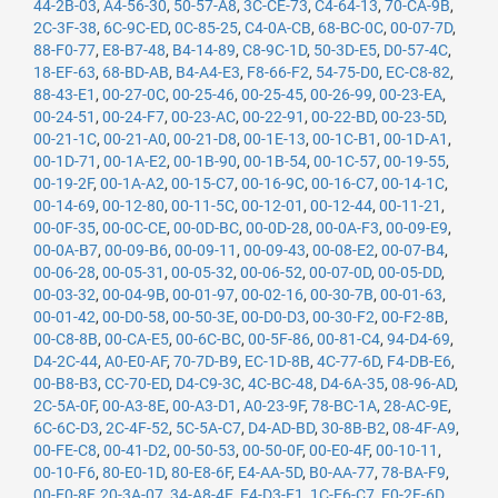
44-2B-03
,
A4-56-30
,
50-57-A8
,
3C-CE-73
,
C4-64-13
,
70-CA-9B
,
2C-3F-38
,
6C-9C-ED
,
0C-85-25
,
C4-0A-CB
,
68-BC-0C
,
00-07-7D
,
88-F0-77
,
E8-B7-48
,
B4-14-89
,
C8-9C-1D
,
50-3D-E5
,
D0-57-4C
,
18-EF-63
,
68-BD-AB
,
B4-A4-E3
,
F8-66-F2
,
54-75-D0
,
EC-C8-82
,
88-43-E1
,
00-27-0C
,
00-25-46
,
00-25-45
,
00-26-99
,
00-23-EA
,
00-24-51
,
00-24-F7
,
00-23-AC
,
00-22-91
,
00-22-BD
,
00-23-5D
,
00-21-1C
,
00-21-A0
,
00-21-D8
,
00-1E-13
,
00-1C-B1
,
00-1D-A1
,
00-1D-71
,
00-1A-E2
,
00-1B-90
,
00-1B-54
,
00-1C-57
,
00-19-55
,
00-19-2F
,
00-1A-A2
,
00-15-C7
,
00-16-9C
,
00-16-C7
,
00-14-1C
,
00-14-69
,
00-12-80
,
00-11-5C
,
00-12-01
,
00-12-44
,
00-11-21
,
00-0F-35
,
00-0C-CE
,
00-0D-BC
,
00-0D-28
,
00-0A-F3
,
00-09-E9
,
00-0A-B7
,
00-09-B6
,
00-09-11
,
00-09-43
,
00-08-E2
,
00-07-B4
,
00-06-28
,
00-05-31
,
00-05-32
,
00-06-52
,
00-07-0D
,
00-05-DD
,
00-03-32
,
00-04-9B
,
00-01-97
,
00-02-16
,
00-30-7B
,
00-01-63
,
00-01-42
,
00-D0-58
,
00-50-3E
,
00-D0-D3
,
00-30-F2
,
00-F2-8B
,
00-C8-8B
,
00-CA-E5
,
00-6C-BC
,
00-5F-86
,
00-81-C4
,
94-D4-69
,
D4-2C-44
,
A0-E0-AF
,
70-7D-B9
,
EC-1D-8B
,
4C-77-6D
,
F4-DB-E6
,
00-B8-B3
,
CC-70-ED
,
D4-C9-3C
,
4C-BC-48
,
D4-6A-35
,
08-96-AD
,
2C-5A-0F
,
00-A3-8E
,
00-A3-D1
,
A0-23-9F
,
78-BC-1A
,
28-AC-9E
,
6C-6C-D3
,
2C-4F-52
,
5C-5A-C7
,
D4-AD-BD
,
30-8B-B2
,
08-4F-A9
,
00-FE-C8
,
00-41-D2
,
00-50-53
,
00-50-0F
,
00-E0-4F
,
00-10-11
,
00-10-F6
,
80-E0-1D
,
80-E8-6F
,
E4-AA-5D
,
B0-AA-77
,
78-BA-F9
,
00-E0-8F
,
20-3A-07
,
34-A8-4E
,
E4-D3-F1
,
1C-E6-C7
,
E0-2F-6D
,