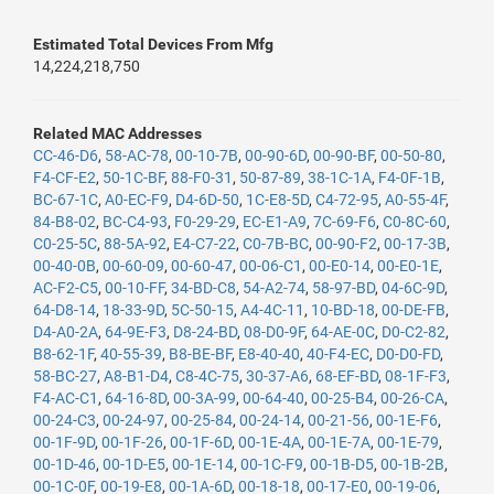
Estimated Total Devices From Mfg
14,224,218,750
Related MAC Addresses
CC-46-D6
,
58-AC-78
,
00-10-7B
,
00-90-6D
,
00-90-BF
,
00-50-80
,
F4-CF-E2
,
50-1C-BF
,
88-F0-31
,
50-87-89
,
38-1C-1A
,
F4-0F-1B
,
BC-67-1C
,
A0-EC-F9
,
D4-6D-50
,
1C-E8-5D
,
C4-72-95
,
A0-55-4F
,
84-B8-02
,
BC-C4-93
,
F0-29-29
,
EC-E1-A9
,
7C-69-F6
,
C0-8C-60
,
C0-25-5C
,
88-5A-92
,
E4-C7-22
,
C0-7B-BC
,
00-90-F2
,
00-17-3B
,
00-40-0B
,
00-60-09
,
00-60-47
,
00-06-C1
,
00-E0-14
,
00-E0-1E
,
AC-F2-C5
,
00-10-FF
,
34-BD-C8
,
54-A2-74
,
58-97-BD
,
04-6C-9D
,
64-D8-14
,
18-33-9D
,
5C-50-15
,
A4-4C-11
,
10-BD-18
,
00-DE-FB
,
D4-A0-2A
,
64-9E-F3
,
D8-24-BD
,
08-D0-9F
,
64-AE-0C
,
D0-C2-82
,
B8-62-1F
,
40-55-39
,
B8-BE-BF
,
E8-40-40
,
40-F4-EC
,
D0-D0-FD
,
58-BC-27
,
A8-B1-D4
,
C8-4C-75
,
30-37-A6
,
68-EF-BD
,
08-1F-F3
,
F4-AC-C1
,
64-16-8D
,
00-3A-99
,
00-64-40
,
00-25-B4
,
00-26-CA
,
00-24-C3
,
00-24-97
,
00-25-84
,
00-24-14
,
00-21-56
,
00-1E-F6
,
00-1F-9D
,
00-1F-26
,
00-1F-6D
,
00-1E-4A
,
00-1E-7A
,
00-1E-79
,
00-1D-46
,
00-1D-E5
,
00-1E-14
,
00-1C-F9
,
00-1B-D5
,
00-1B-2B
,
00-1C-0F
,
00-19-E8
,
00-1A-6D
,
00-18-18
,
00-17-E0
,
00-19-06
,