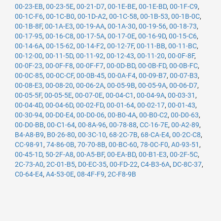
00-23-EB
,
00-23-5E
,
00-21-D7
,
00-1E-BE
,
00-1E-BD
,
00-1F-C9
,
00-1C-F6
,
00-1C-B0
,
00-1D-A2
,
00-1C-58
,
00-1B-53
,
00-1B-0C
,
00-1B-8F
,
00-1A-E3
,
00-19-AA
,
00-1A-30
,
00-19-56
,
00-18-73
,
00-17-95
,
00-16-C8
,
00-17-5A
,
00-17-0E
,
00-16-9D
,
00-15-C6
,
00-14-6A
,
00-15-62
,
00-14-F2
,
00-12-7F
,
00-11-BB
,
00-11-BC
,
00-12-00
,
00-11-5D
,
00-11-92
,
00-12-43
,
00-11-20
,
00-0F-8F
,
00-0F-23
,
00-0F-F8
,
00-0F-F7
,
00-0D-BD
,
00-0B-FD
,
00-0B-FC
,
00-0C-85
,
00-0C-CF
,
00-0B-45
,
00-0A-F4
,
00-09-B7
,
00-07-B3
,
00-08-E3
,
00-08-20
,
00-06-2A
,
00-05-9B
,
00-05-9A
,
00-06-D7
,
00-05-5F
,
00-05-5E
,
00-07-0E
,
00-04-C1
,
00-04-9A
,
00-03-31
,
00-04-4D
,
00-04-6D
,
00-02-FD
,
00-01-64
,
00-02-17
,
00-01-43
,
00-30-94
,
00-D0-E4
,
00-D0-06
,
00-B0-4A
,
00-B0-C2
,
00-D0-63
,
00-D0-BB
,
00-C1-64
,
00-8A-96
,
00-78-88
,
CC-16-7E
,
00-A2-89
,
B4-A8-B9
,
B0-26-80
,
00-3C-10
,
68-2C-7B
,
68-CA-E4
,
00-2C-C8
,
CC-98-91
,
74-86-0B
,
70-70-8B
,
00-BC-60
,
78-0C-F0
,
A0-93-51
,
00-45-1D
,
50-2F-A8
,
00-A5-BF
,
00-EA-BD
,
00-B1-E3
,
00-2F-5C
,
2C-73-A0
,
2C-01-B5
,
D0-EC-35
,
00-FD-22
,
C4-B3-6A
,
DC-8C-37
,
C0-64-E4
,
A4-53-0E
,
08-4F-F9
,
2C-F8-9B