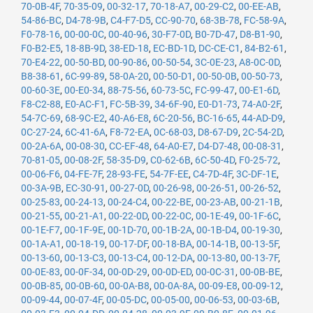
70-0B-4F
,
70-35-09
,
00-32-17
,
70-18-A7
,
00-29-C2
,
00-EE-AB
,
54-86-BC
,
D4-78-9B
,
C4-F7-D5
,
CC-90-70
,
68-3B-78
,
FC-58-9A
,
F0-78-16
,
00-00-0C
,
00-40-96
,
30-F7-0D
,
B0-7D-47
,
D8-B1-90
,
F0-B2-E5
,
18-8B-9D
,
38-ED-18
,
EC-BD-1D
,
DC-CE-C1
,
84-B2-61
,
70-E4-22
,
00-50-BD
,
00-90-86
,
00-50-54
,
3C-0E-23
,
A8-0C-0D
,
B8-38-61
,
6C-99-89
,
58-0A-20
,
00-50-D1
,
00-50-0B
,
00-50-73
,
00-60-3E
,
00-E0-34
,
88-75-56
,
60-73-5C
,
FC-99-47
,
00-E1-6D
,
F8-C2-88
,
E0-AC-F1
,
FC-5B-39
,
34-6F-90
,
E0-D1-73
,
74-A0-2F
,
54-7C-69
,
68-9C-E2
,
40-A6-E8
,
6C-20-56
,
BC-16-65
,
44-AD-D9
,
0C-27-24
,
6C-41-6A
,
F8-72-EA
,
0C-68-03
,
D8-67-D9
,
2C-54-2D
,
00-2A-6A
,
00-08-30
,
CC-EF-48
,
64-A0-E7
,
D4-D7-48
,
00-08-31
,
70-81-05
,
00-08-2F
,
58-35-D9
,
C0-62-6B
,
6C-50-4D
,
F0-25-72
,
00-06-F6
,
04-FE-7F
,
28-93-FE
,
54-7F-EE
,
C4-7D-4F
,
3C-DF-1E
,
00-3A-9B
,
EC-30-91
,
00-27-0D
,
00-26-98
,
00-26-51
,
00-26-52
,
00-25-83
,
00-24-13
,
00-24-C4
,
00-22-BE
,
00-23-AB
,
00-21-1B
,
00-21-55
,
00-21-A1
,
00-22-0D
,
00-22-0C
,
00-1E-49
,
00-1F-6C
,
00-1E-F7
,
00-1F-9E
,
00-1D-70
,
00-1B-2A
,
00-1B-D4
,
00-19-30
,
00-1A-A1
,
00-18-19
,
00-17-DF
,
00-18-BA
,
00-14-1B
,
00-13-5F
,
00-13-60
,
00-13-C3
,
00-13-C4
,
00-12-DA
,
00-13-80
,
00-13-7F
,
00-0E-83
,
00-0F-34
,
00-0D-29
,
00-0D-ED
,
00-0C-31
,
00-0B-BE
,
00-0B-85
,
00-0B-60
,
00-0A-B8
,
00-0A-8A
,
00-09-E8
,
00-09-12
,
00-09-44
,
00-07-4F
,
00-05-DC
,
00-05-00
,
00-06-53
,
00-03-6B
,