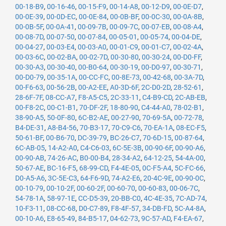
00-18-B9
,
00-16-46
,
00-15-F9
,
00-14-A8
,
00-12-D9
,
00-0E-D7
,
00-0E-39
,
00-0D-EC
,
00-0E-84
,
00-0B-BF
,
00-0C-30
,
00-0A-8B
,
00-0B-5F
,
00-0A-41
,
00-09-7B
,
00-09-7C
,
00-07-EB
,
00-08-A4
,
00-08-7D
,
00-07-50
,
00-07-84
,
00-05-01
,
00-05-74
,
00-04-DE
,
00-04-27
,
00-03-E4
,
00-03-A0
,
00-01-C9
,
00-01-C7
,
00-02-4A
,
00-03-6C
,
00-02-BA
,
00-02-7D
,
00-30-80
,
00-30-24
,
00-D0-FF
,
00-30-A3
,
00-30-40
,
00-B0-64
,
00-30-19
,
00-D0-97
,
00-30-71
,
00-D0-79
,
00-35-1A
,
00-CC-FC
,
00-8E-73
,
00-42-68
,
00-3A-7D
,
00-F6-63
,
00-56-2B
,
00-A2-EE
,
A0-3D-6F
,
2C-D0-2D
,
28-52-61
,
28-6F-7F
,
08-CC-A7
,
F8-A5-C5
,
2C-33-11
,
C4-B9-CD
,
2C-AB-EB
,
00-F8-2C
,
00-C1-B1
,
70-DF-2F
,
18-80-90
,
C4-44-A0
,
78-02-B1
,
38-90-A5
,
50-0F-80
,
6C-B2-AE
,
00-27-90
,
70-69-5A
,
00-72-78
,
B4-DE-31
,
A8-B4-56
,
70-B3-17
,
70-C9-C6
,
70-EA-1A
,
08-EC-F5
,
50-61-BF
,
00-B6-70
,
DC-39-79
,
BC-26-C7
,
70-6D-15
,
00-87-64
,
6C-AB-05
,
14-A2-A0
,
C4-C6-03
,
6C-5E-3B
,
00-90-6F
,
00-90-A6
,
00-90-AB
,
74-26-AC
,
B0-00-B4
,
28-34-A2
,
64-12-25
,
54-4A-00
,
50-67-AE
,
BC-16-F5
,
68-99-CD
,
F4-4E-05
,
0C-F5-A4
,
5C-FC-66
,
D0-A5-A6
,
3C-5E-C3
,
64-F6-9D
,
74-A2-E6
,
20-4C-9E
,
00-90-0C
,
00-10-79
,
00-10-2F
,
00-60-2F
,
00-60-70
,
00-60-83
,
00-06-7C
,
54-78-1A
,
58-97-1E
,
CC-D5-39
,
20-BB-C0
,
4C-4E-35
,
7C-AD-74
,
10-F3-11
,
08-CC-68
,
D0-C7-89
,
F8-4F-57
,
34-DB-FD
,
5C-A4-8A
,
00-10-A6
,
E8-65-49
,
84-B5-17
,
04-62-73
,
9C-57-AD
,
F4-EA-67
,