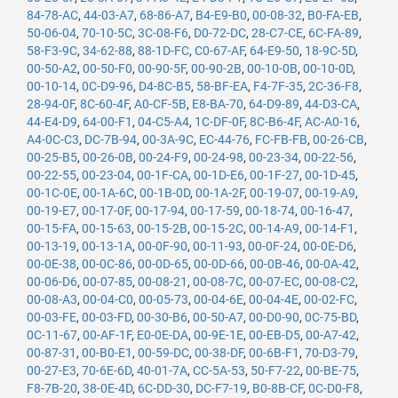
84-78-AC
,
44-03-A7
,
68-86-A7
,
B4-E9-B0
,
00-08-32
,
B0-FA-EB
,
50-06-04
,
70-10-5C
,
3C-08-F6
,
D0-72-DC
,
28-C7-CE
,
6C-FA-89
,
58-F3-9C
,
34-62-88
,
88-1D-FC
,
C0-67-AF
,
64-E9-50
,
18-9C-5D
,
00-50-A2
,
00-50-F0
,
00-90-5F
,
00-90-2B
,
00-10-0B
,
00-10-0D
,
00-10-14
,
0C-D9-96
,
D4-8C-B5
,
58-BF-EA
,
F4-7F-35
,
2C-36-F8
,
28-94-0F
,
8C-60-4F
,
A0-CF-5B
,
E8-BA-70
,
64-D9-89
,
44-D3-CA
,
44-E4-D9
,
64-00-F1
,
04-C5-A4
,
1C-DF-0F
,
8C-B6-4F
,
AC-A0-16
,
A4-0C-C3
,
DC-7B-94
,
00-3A-9C
,
EC-44-76
,
FC-FB-FB
,
00-26-CB
,
00-25-B5
,
00-26-0B
,
00-24-F9
,
00-24-98
,
00-23-34
,
00-22-56
,
00-22-55
,
00-23-04
,
00-1F-CA
,
00-1D-E6
,
00-1F-27
,
00-1D-45
,
00-1C-0E
,
00-1A-6C
,
00-1B-0D
,
00-1A-2F
,
00-19-07
,
00-19-A9
,
00-19-E7
,
00-17-0F
,
00-17-94
,
00-17-59
,
00-18-74
,
00-16-47
,
00-15-FA
,
00-15-63
,
00-15-2B
,
00-15-2C
,
00-14-A9
,
00-14-F1
,
00-13-19
,
00-13-1A
,
00-0F-90
,
00-11-93
,
00-0F-24
,
00-0E-D6
,
00-0E-38
,
00-0C-86
,
00-0D-65
,
00-0D-66
,
00-0B-46
,
00-0A-42
,
00-06-D6
,
00-07-85
,
00-08-21
,
00-08-7C
,
00-07-EC
,
00-08-C2
,
00-08-A3
,
00-04-C0
,
00-05-73
,
00-04-6E
,
00-04-4E
,
00-02-FC
,
00-03-FE
,
00-03-FD
,
00-30-B6
,
00-50-A7
,
00-D0-90
,
0C-75-BD
,
0C-11-67
,
00-AF-1F
,
E0-0E-DA
,
00-9E-1E
,
00-EB-D5
,
00-A7-42
,
00-87-31
,
00-B0-E1
,
00-59-DC
,
00-38-DF
,
00-6B-F1
,
70-D3-79
,
00-27-E3
,
70-6E-6D
,
40-01-7A
,
CC-5A-53
,
50-F7-22
,
00-BE-75
,
F8-7B-20
,
38-0E-4D
,
6C-DD-30
,
DC-F7-19
,
B0-8B-CF
,
0C-D0-F8
,