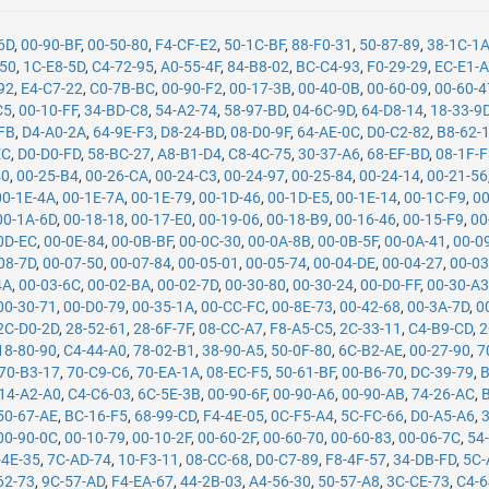
6D
,
00-90-BF
,
00-50-80
,
F4-CF-E2
,
50-1C-BF
,
88-F0-31
,
50-87-89
,
38-1C-1
-50
,
1C-E8-5D
,
C4-72-95
,
A0-55-4F
,
84-B8-02
,
BC-C4-93
,
F0-29-29
,
EC-E1-
92
,
E4-C7-22
,
C0-7B-BC
,
00-90-F2
,
00-17-3B
,
00-40-0B
,
00-60-09
,
00-60-4
C5
,
00-10-FF
,
34-BD-C8
,
54-A2-74
,
58-97-BD
,
04-6C-9D
,
64-D8-14
,
18-33-9
FB
,
D4-A0-2A
,
64-9E-F3
,
D8-24-BD
,
08-D0-9F
,
64-AE-0C
,
D0-C2-82
,
B8-62-
EC
,
D0-D0-FD
,
58-BC-27
,
A8-B1-D4
,
C8-4C-75
,
30-37-A6
,
68-EF-BD
,
08-1F-
40
,
00-25-B4
,
00-26-CA
,
00-24-C3
,
00-24-97
,
00-25-84
,
00-24-14
,
00-21-56
00-1E-4A
,
00-1E-7A
,
00-1E-79
,
00-1D-46
,
00-1D-E5
,
00-1E-14
,
00-1C-F9
,
00
00-1A-6D
,
00-18-18
,
00-17-E0
,
00-19-06
,
00-18-B9
,
00-16-46
,
00-15-F9
,
00
0D-EC
,
00-0E-84
,
00-0B-BF
,
00-0C-30
,
00-0A-8B
,
00-0B-5F
,
00-0A-41
,
00-0
08-7D
,
00-07-50
,
00-07-84
,
00-05-01
,
00-05-74
,
00-04-DE
,
00-04-27
,
00-03
4A
,
00-03-6C
,
00-02-BA
,
00-02-7D
,
00-30-80
,
00-30-24
,
00-D0-FF
,
00-30-A
00-30-71
,
00-D0-79
,
00-35-1A
,
00-CC-FC
,
00-8E-73
,
00-42-68
,
00-3A-7D
,
0
2C-D0-2D
,
28-52-61
,
28-6F-7F
,
08-CC-A7
,
F8-A5-C5
,
2C-33-11
,
C4-B9-CD
,
2
18-80-90
,
C4-44-A0
,
78-02-B1
,
38-90-A5
,
50-0F-80
,
6C-B2-AE
,
00-27-90
,
7
70-B3-17
,
70-C9-C6
,
70-EA-1A
,
08-EC-F5
,
50-61-BF
,
00-B6-70
,
DC-39-79
,
B
14-A2-A0
,
C4-C6-03
,
6C-5E-3B
,
00-90-6F
,
00-90-A6
,
00-90-AB
,
74-26-AC
,
50-67-AE
,
BC-16-F5
,
68-99-CD
,
F4-4E-05
,
0C-F5-A4
,
5C-FC-66
,
D0-A5-A6
,
00-90-0C
,
00-10-79
,
00-10-2F
,
00-60-2F
,
00-60-70
,
00-60-83
,
00-06-7C
,
54
-4E-35
,
7C-AD-74
,
10-F3-11
,
08-CC-68
,
D0-C7-89
,
F8-4F-57
,
34-DB-FD
,
5C-
62-73
,
9C-57-AD
,
F4-EA-67
,
44-2B-03
,
A4-56-30
,
50-57-A8
,
3C-CE-73
,
C4-6