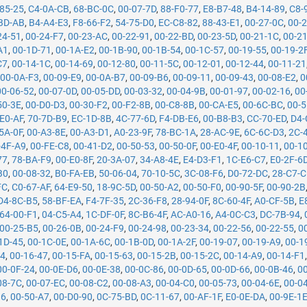
85-25
,
C4-0A-CB
,
68-BC-0C
,
00-07-7D
,
88-F0-77
,
E8-B7-48
,
B4-14-89
,
C8-
BD-AB
,
B4-A4-E3
,
F8-66-F2
,
54-75-D0
,
EC-C8-82
,
88-43-E1
,
00-27-0C
,
00-
24-51
,
00-24-F7
,
00-23-AC
,
00-22-91
,
00-22-BD
,
00-23-5D
,
00-21-1C
,
00-2
A1
,
00-1D-71
,
00-1A-E2
,
00-1B-90
,
00-1B-54
,
00-1C-57
,
00-19-55
,
00-19-2
C7
,
00-14-1C
,
00-14-69
,
00-12-80
,
00-11-5C
,
00-12-01
,
00-12-44
,
00-11-21
,
00-0A-F3
,
00-09-E9
,
00-0A-B7
,
00-09-B6
,
00-09-11
,
00-09-43
,
00-08-E2
,
0
00-06-52
,
00-07-0D
,
00-05-DD
,
00-03-32
,
00-04-9B
,
00-01-97
,
00-02-16
,
00
50-3E
,
00-D0-D3
,
00-30-F2
,
00-F2-8B
,
00-C8-8B
,
00-CA-E5
,
00-6C-BC
,
00-5
E0-AF
,
70-7D-B9
,
EC-1D-8B
,
4C-77-6D
,
F4-DB-E6
,
00-B8-B3
,
CC-70-ED
,
D4-
5A-0F
,
00-A3-8E
,
00-A3-D1
,
A0-23-9F
,
78-BC-1A
,
28-AC-9E
,
6C-6C-D3
,
2C-
-4F-A9
,
00-FE-C8
,
00-41-D2
,
00-50-53
,
00-50-0F
,
00-E0-4F
,
00-10-11
,
00-1
77
,
78-BA-F9
,
00-E0-8F
,
20-3A-07
,
34-A8-4E
,
E4-D3-F1
,
1C-E6-C7
,
E0-2F-6
B0
,
00-08-32
,
B0-FA-EB
,
50-06-04
,
70-10-5C
,
3C-08-F6
,
D0-72-DC
,
28-C7-
FC
,
C0-67-AF
,
64-E9-50
,
18-9C-5D
,
00-50-A2
,
00-50-F0
,
00-90-5F
,
00-90-2B
D4-8C-B5
,
58-BF-EA
,
F4-7F-35
,
2C-36-F8
,
28-94-0F
,
8C-60-4F
,
A0-CF-5B
,
E
64-00-F1
,
04-C5-A4
,
1C-DF-0F
,
8C-B6-4F
,
AC-A0-16
,
A4-0C-C3
,
DC-7B-94
,
00-25-B5
,
00-26-0B
,
00-24-F9
,
00-24-98
,
00-23-34
,
00-22-56
,
00-22-55
,
0
1D-45
,
00-1C-0E
,
00-1A-6C
,
00-1B-0D
,
00-1A-2F
,
00-19-07
,
00-19-A9
,
00-1
74
,
00-16-47
,
00-15-FA
,
00-15-63
,
00-15-2B
,
00-15-2C
,
00-14-A9
,
00-14-F1
00-0F-24
,
00-0E-D6
,
00-0E-38
,
00-0C-86
,
00-0D-65
,
00-0D-66
,
00-0B-46
,
0
08-7C
,
00-07-EC
,
00-08-C2
,
00-08-A3
,
00-04-C0
,
00-05-73
,
00-04-6E
,
00-0
B6
,
00-50-A7
,
00-D0-90
,
0C-75-BD
,
0C-11-67
,
00-AF-1F
,
E0-0E-DA
,
00-9E-1