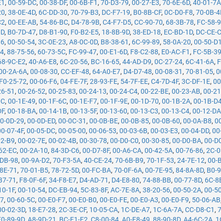
E1
,
00-59-DC
,
00-38-DF
,
00-6B-F1
,
70-D3-79
,
00-27-E3
,
70-6E-6D
,
40-01-7
20
,
38-0E-4D
,
6C-DD-30
,
70-79-B3
,
DC-F7-19
,
B0-8B-CF
,
0C-D0-F8
,
70-0B-4
C2
,
00-EE-AB
,
54-86-BC
,
D4-78-9B
,
C4-F7-D5
,
CC-90-70
,
68-3B-78
,
FC-58-
0D
,
B0-7D-47
,
D8-B1-90
,
F0-B2-E5
,
18-8B-9D
,
38-ED-18
,
EC-BD-1D
,
DC-CE-
86
,
00-50-54
,
3C-0E-23
,
A8-0C-0D
,
B8-38-61
,
6C-99-89
,
58-0A-20
,
00-50-D
34
,
88-75-56
,
60-73-5C
,
FC-99-47
,
00-E1-6D
,
F8-C2-88
,
E0-AC-F1
,
FC-5B-3
68-9C-E2
,
40-A6-E8
,
6C-20-56
,
BC-16-65
,
44-AD-D9
,
0C-27-24
,
6C-41-6A
,
F
00-2A-6A
,
00-08-30
,
CC-EF-48
,
64-A0-E7
,
D4-D7-48
,
00-08-31
,
70-81-05
,
0
F0-25-72
,
00-06-F6
,
04-FE-7F
,
28-93-FE
,
54-7F-EE
,
C4-7D-4F
,
3C-DF-1E
,
00
26-51
,
00-26-52
,
00-25-83
,
00-24-13
,
00-24-C4
,
00-22-BE
,
00-23-AB
,
00-21
0C
,
00-1E-49
,
00-1F-6C
,
00-1E-F7
,
00-1F-9E
,
00-1D-70
,
00-1B-2A
,
00-1B-D
DF
,
00-18-BA
,
00-14-1B
,
00-13-5F
,
00-13-60
,
00-13-C3
,
00-13-C4
,
00-12-D
0-0D-29
,
00-0D-ED
,
00-0C-31
,
00-0B-BE
,
00-0B-85
,
00-0B-60
,
00-0A-B8
,
0
00-07-4F
,
00-05-DC
,
00-05-00
,
00-06-53
,
00-03-6B
,
00-03-E3
,
00-04-DD
,
00
02-B9
,
00-02-7E
,
00-02-4B
,
00-30-78
,
00-D0-C0
,
00-30-85
,
00-D0-BA
,
00-D
62-EC
,
00-2A-10
,
84-3D-C6
,
00-D7-8F
,
00-A6-CA
,
00-42-5A
,
00-76-86
,
2C-0
-DB-98
,
00-9A-D2
,
70-F3-5A
,
40-CE-24
,
70-6B-B9
,
70-1F-53
,
24-7E-12
,
00-
8E-71
,
70-01-B5
,
78-72-5D
,
00-FC-BA
,
70-0F-6A
,
00-7E-95
,
84-8A-8D
,
B0-9
B7-71
,
F8-0F-6F
,
34-F8-E7
,
D4-AD-71
,
D4-E8-80
,
74-88-BB
,
00-77-8D
,
6C-8
10-1F
,
00-10-54
,
DC-EB-94
,
5C-83-8F
,
AC-7E-8A
,
38-20-56
,
00-50-2A
,
00-5
07
,
00-60-5C
,
00-E0-F7
,
00-E0-B0
,
00-E0-FE
,
00-E0-A3
,
00-E0-F9
,
50-06-AB
00-02-3D
,
18-E7-28
,
2C-3E-CF
,
10-05-CA
,
1C-DE-A7
,
1C-6A-7A
,
CC-D8-C1
,
E0-89-9D
,
A8-9D-21
,
BC-F1-F2
,
C8-00-84
,
A0-F8-49
,
88-90-8D
,
A4-6C-2A
,
1