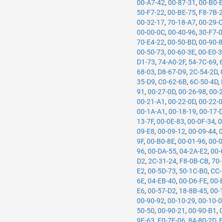
00-A7-42
,
00-87-31
,
00-B0-
50-F7-22
,
00-BE-75
,
F8-7B-
00-32-17
,
70-18-A7
,
00-29-
00-00-0C
,
00-40-96
,
30-F7-
70-E4-22
,
00-50-BD
,
00-90-
00-50-73
,
00-60-3E
,
00-E0-
D1-73
,
74-A0-2F
,
54-7C-69
,
68-03
,
D8-67-D9
,
2C-54-2D
,
35-D9
,
C0-62-6B
,
6C-50-4D
,
91
,
00-27-0D
,
00-26-98
,
00-
00-21-A1
,
00-22-0D
,
00-22-
00-1A-A1
,
00-18-19
,
00-17-
13-7F
,
00-0E-83
,
00-0F-34
,
0
09-E8
,
00-09-12
,
00-09-44
,
9F
,
00-B0-8E
,
00-01-96
,
00-
96
,
00-DA-55
,
04-2A-E2
,
00-
D2
,
2C-31-24
,
F8-0B-CB
,
70
E2
,
00-5D-73
,
50-1C-B0
,
CC-
6E
,
04-EB-40
,
00-D6-FE
,
00-
E6
,
00-57-D2
,
18-8B-45
,
00-
00-90-92
,
00-10-29
,
00-10-
50-50
,
00-90-21
,
00-90-B1
,
9E-63
,
F0-7F-06
,
84-80-2D
,