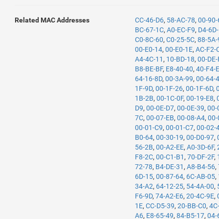
Related MAC Addresses
CC-46-D6
,
58-AC-78
,
00-90-
BC-67-1C
,
A0-EC-F9
,
D4-6D
C0-8C-60
,
C0-25-5C
,
88-5A-
00-E0-14
,
00-E0-1E
,
AC-F2-
A4-4C-11
,
10-BD-18
,
00-DE-
B8-BE-BF
,
E8-40-40
,
40-F4-
64-16-8D
,
00-3A-99
,
00-64-
1F-9D
,
00-1F-26
,
00-1F-6D
,
1B-2B
,
00-1C-0F
,
00-19-E8
,
D9
,
00-0E-D7
,
00-0E-39
,
00-
7C
,
00-07-EB
,
00-08-A4
,
00-
00-01-C9
,
00-01-C7
,
00-02-
B0-64
,
00-30-19
,
00-D0-97
,
56-2B
,
00-A2-EE
,
A0-3D-6F
,
F8-2C
,
00-C1-B1
,
70-DF-2F
,
72-78
,
B4-DE-31
,
A8-B4-56
,
6D-15
,
00-87-64
,
6C-AB-05
,
34-A2
,
64-12-25
,
54-4A-00
,
F6-9D
,
74-A2-E6
,
20-4C-9E
,
1E
,
CC-D5-39
,
20-BB-C0
,
4C
A6
,
E8-65-49
,
84-B5-17
,
04-