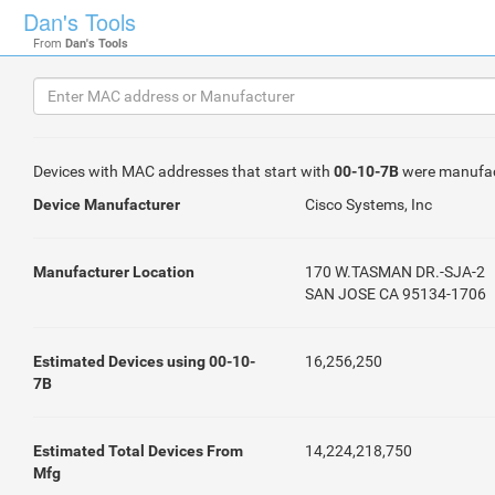
Dan's Tools
From
Dan's Tools
Devices with MAC addresses that start with
00-10-7B
were manufa
Device Manufacturer
Cisco Systems, Inc
Manufacturer Location
170 W.TASMAN DR.-SJA-2
SAN JOSE CA 95134-1706
Estimated Devices using 00-10-
16,256,250
7B
Estimated Total Devices From
14,224,218,750
Mfg