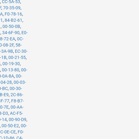
A
,
CC-5A-53
,
F
,
70-35-09
,
9A
,
F0-78-16
,
C1
,
84-B2-61
,
1
,
00-50-0B
,
9
,
34-6F-90
,
E0-
8-72-EA
,
0C-
0-08-2F
,
58-
-3A-9B
,
EC-30-
-1B
,
00-21-55
,
4
,
00-19-30
,
A
,
00-13-80
,
00-
0-0A-8A
,
00-
-04-28
,
00-03-
0-BC
,
00-30-
B-E9
,
2C-86-
BF-77
,
F8-B7-
0-7E
,
00-AA-
B-D3
,
AC-F5-
0-14
,
00-90-D9
,
,
00-50-E2
,
00-
7C-0E-CE
,
F0-
C-1D-86
,
C4-