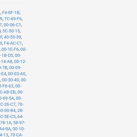
A
,
F4-0F-1B
,
A9
,
7C-69-F6
,
7
,
00-06-C1
,
D
,
5C-50-15
,
1F
,
40-55-39
,
F3
,
F4-AC-C1
,
,
00-1E-F6
,
00-
-1B-D5
,
00-
-14-A8
,
00-12-
9-7B
,
00-09-
-E4
,
00-03-A0
,
3
,
00-30-40
,
00-
0-F6-63
,
00-
C-AB-EB
,
00-
0-69-5A
,
00-
C-26-C7
,
70-
B0-00-B4
,
28-
3C-5E-C3
,
64-
-78-1A
,
58-97-
A4-8A
,
00-10-
4-13
,
70-CA-