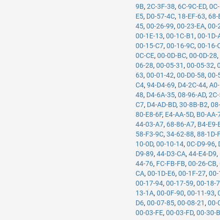
9B
,
2C-3F-38
,
6C-9C-ED
,
0C-
E5
,
D0-57-4C
,
18-EF-63
,
68-
45
,
00-26-99
,
00-23-EA
,
00-
00-1E-13
,
00-1C-B1
,
00-1D-
00-15-C7
,
00-16-9C
,
00-16-
0C-CE
,
00-0D-BC
,
00-0D-28
06-28
,
00-05-31
,
00-05-32
,
63
,
00-01-42
,
00-D0-58
,
00-
C4
,
94-D4-69
,
D4-2C-44
,
A0-
48
,
D4-6A-35
,
08-96-AD
,
2C-
C7
,
D4-AD-BD
,
30-8B-B2
,
08
80-E8-6F
,
E4-AA-5D
,
B0-AA-
44-03-A7
,
68-86-A7
,
B4-E9-
58-F3-9C
,
34-62-88
,
88-1D-
10-0D
,
00-10-14
,
0C-D9-96
,
D9-89
,
44-D3-CA
,
44-E4-D9
,
44-76
,
FC-FB-FB
,
00-26-CB
,
CA
,
00-1D-E6
,
00-1F-27
,
00-
00-17-94
,
00-17-59
,
00-18-
13-1A
,
00-0F-90
,
00-11-93
,
D6
,
00-07-85
,
00-08-21
,
00-
00-03-FE
,
00-03-FD
,
00-30-