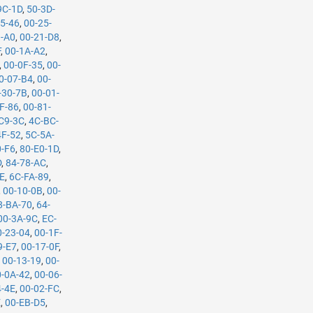
9C-1D
,
50-3D-
25-46
,
00-25-
1-A0
,
00-21-D8
,
F
,
00-1A-A2
,
,
00-0F-35
,
00-
0-07-B4
,
00-
-30-7B
,
00-01-
F-86
,
00-81-
C9-3C
,
4C-BC-
4F-52
,
5C-5A-
0-F6
,
80-E0-1D
,
D
,
84-78-AC
,
CE
,
6C-FA-89
,
,
00-10-0B
,
00-
8-BA-70
,
64-
00-3A-9C
,
EC-
0-23-04
,
00-1F-
9-E7
,
00-17-0F
,
,
00-13-19
,
00-
0-0A-42
,
00-06-
4-4E
,
00-02-FC
,
E
,
00-EB-D5
,