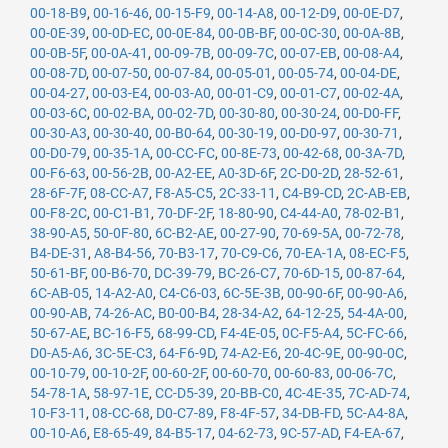
00-18-B9
,
00-16-46
,
00-15-F9
,
00-14-A8
,
00-12-D9
,
00-0E-D7
,
00-0E-39
,
00-0D-EC
,
00-0E-84
,
00-0B-BF
,
00-0C-30
,
00-0A-8B
,
00-0B-5F
,
00-0A-41
,
00-09-7B
,
00-09-7C
,
00-07-EB
,
00-08-A4
,
00-08-7D
,
00-07-50
,
00-07-84
,
00-05-01
,
00-05-74
,
00-04-DE
,
00-04-27
,
00-03-E4
,
00-03-A0
,
00-01-C9
,
00-01-C7
,
00-02-4A
,
00-03-6C
,
00-02-BA
,
00-02-7D
,
00-30-80
,
00-30-24
,
00-D0-FF
,
00-30-A3
,
00-30-40
,
00-B0-64
,
00-30-19
,
00-D0-97
,
00-30-71
,
00-D0-79
,
00-35-1A
,
00-CC-FC
,
00-8E-73
,
00-42-68
,
00-3A-7D
,
00-F6-63
,
00-56-2B
,
00-A2-EE
,
A0-3D-6F
,
2C-D0-2D
,
28-52-61
,
28-6F-7F
,
08-CC-A7
,
F8-A5-C5
,
2C-33-11
,
C4-B9-CD
,
2C-AB-EB
,
00-F8-2C
,
00-C1-B1
,
70-DF-2F
,
18-80-90
,
C4-44-A0
,
78-02-B1
,
38-90-A5
,
50-0F-80
,
6C-B2-AE
,
00-27-90
,
70-69-5A
,
00-72-78
,
B4-DE-31
,
A8-B4-56
,
70-B3-17
,
70-C9-C6
,
70-EA-1A
,
08-EC-F5
,
50-61-BF
,
00-B6-70
,
DC-39-79
,
BC-26-C7
,
70-6D-15
,
00-87-64
,
6C-AB-05
,
14-A2-A0
,
C4-C6-03
,
6C-5E-3B
,
00-90-6F
,
00-90-A6
,
00-90-AB
,
74-26-AC
,
B0-00-B4
,
28-34-A2
,
64-12-25
,
54-4A-00
,
50-67-AE
,
BC-16-F5
,
68-99-CD
,
F4-4E-05
,
0C-F5-A4
,
5C-FC-66
,
D0-A5-A6
,
3C-5E-C3
,
64-F6-9D
,
74-A2-E6
,
20-4C-9E
,
00-90-0C
,
00-10-79
,
00-10-2F
,
00-60-2F
,
00-60-70
,
00-60-83
,
00-06-7C
,
54-78-1A
,
58-97-1E
,
CC-D5-39
,
20-BB-C0
,
4C-4E-35
,
7C-AD-74
,
10-F3-11
,
08-CC-68
,
D0-C7-89
,
F8-4F-57
,
34-DB-FD
,
5C-A4-8A
,
00-10-A6
,
E8-65-49
,
84-B5-17
,
04-62-73
,
9C-57-AD
,
F4-EA-67
,