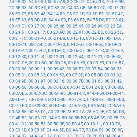
44-2B-03
,
A4-56-30
,
50-57-A8
,
3C-CE-73
,
C4-64-13
,
70-CA-9B
,
2C-3F-38
,
6C-9C-ED
,
0C-85-25
,
C4-0A-CB
,
68-BC-0C
,
00-07-7D
,
88-F0-77
,
E8-B7-48
,
B4-14-89
,
C8-9C-1D
,
50-3D-E5
,
D0-57-4C
,
18-EF-63
,
68-BD-AB
,
B4-A4-E3
,
F8-66-F2
,
54-75-D0
,
EC-C8-82
,
88-43-E1
,
00-27-0C
,
00-25-46
,
00-25-45
,
00-26-99
,
00-23-EA
,
00-24-51
,
00-24-F7
,
00-23-AC
,
00-22-91
,
00-22-BD
,
00-23-5D
,
00-21-1C
,
00-21-A0
,
00-21-D8
,
00-1E-13
,
00-1C-B1
,
00-1D-A1
,
00-1D-71
,
00-1A-E2
,
00-1B-90
,
00-1C-57
,
00-19-55
,
00-19-2F
,
00-1A-A2
,
00-15-C7
,
00-16-9C
,
00-16-C7
,
00-14-1C
,
00-14-69
,
00-12-80
,
00-11-5C
,
00-12-01
,
00-12-44
,
00-11-21
,
00-0F-35
,
00-0C-CE
,
00-0D-BC
,
00-0D-28
,
00-0A-F3
,
00-09-E9
,
00-0A-B7
,
00-09-B6
,
00-09-11
,
00-09-43
,
00-08-E2
,
00-07-B4
,
00-06-28
,
00-05-31
,
00-05-32
,
00-06-52
,
00-07-0D
,
00-05-DD
,
00-03-32
,
00-04-9B
,
00-01-97
,
00-02-16
,
00-30-7B
,
00-01-63
,
00-01-42
,
00-D0-58
,
00-50-3E
,
00-D0-D3
,
00-30-F2
,
00-F2-8B
,
00-C8-8B
,
00-CA-E5
,
00-6C-BC
,
00-5F-86
,
00-81-C4
,
94-D4-69
,
D4-2C-44
,
A0-E0-AF
,
70-7D-B9
,
EC-1D-8B
,
4C-77-6D
,
F4-DB-E6
,
00-B8-B3
,
CC-70-ED
,
D4-C9-3C
,
4C-BC-48
,
D4-6A-35
,
08-96-AD
,
2C-5A-0F
,
00-A3-8E
,
00-A3-D1
,
A0-23-9F
,
78-BC-1A
,
28-AC-9E
,
6C-6C-D3
,
2C-4F-52
,
5C-5A-C7
,
D4-AD-BD
,
30-8B-B2
,
08-4F-A9
,
00-FE-C8
,
00-41-D2
,
00-50-53
,
00-50-0F
,
00-E0-4F
,
00-10-11
,
00-10-F6
,
80-E0-1D
,
80-E8-6F
,
E4-AA-5D
,
B0-AA-77
,
78-BA-F9
,
00-E0-8F
,
20-3A-07
,
34-A8-4E
,
E4-D3-F1
,
1C-E6-C7
,
E0-2F-6D
,
84-78-AC
,