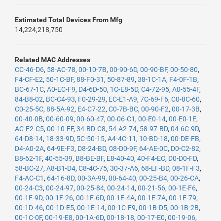
Estimated Total Devices From Mfg
14,224,218,750
Related MAC Addresses
CC-46-D6
,
58-AC-78
,
00-10-7B
,
00-90-6D
,
00-90-BF
,
00-50-80
,
F4-CF-E2
,
50-1C-BF
,
88-F0-31
,
50-87-89
,
38-1C-1A
,
F4-0F-1B
,
BC-67-1C
,
A0-EC-F9
,
D4-6D-50
,
1C-E8-5D
,
C4-72-95
,
A0-55-4F
,
84-B8-02
,
BC-C4-93
,
F0-29-29
,
EC-E1-A9
,
7C-69-F6
,
C0-8C-60
,
C0-25-5C
,
88-5A-92
,
E4-C7-22
,
C0-7B-BC
,
00-90-F2
,
00-17-3B
,
00-40-0B
,
00-60-09
,
00-60-47
,
00-06-C1
,
00-E0-14
,
00-E0-1E
,
AC-F2-C5
,
00-10-FF
,
34-BD-C8
,
54-A2-74
,
58-97-BD
,
04-6C-9D
,
64-D8-14
,
18-33-9D
,
5C-50-15
,
A4-4C-11
,
10-BD-18
,
00-DE-FB
,
D4-A0-2A
,
64-9E-F3
,
D8-24-BD
,
08-D0-9F
,
64-AE-0C
,
D0-C2-82
,
B8-62-1F
,
40-55-39
,
B8-BE-BF
,
E8-40-40
,
40-F4-EC
,
D0-D0-FD
,
58-BC-27
,
A8-B1-D4
,
C8-4C-75
,
30-37-A6
,
68-EF-BD
,
08-1F-F3
,
F4-AC-C1
,
64-16-8D
,
00-3A-99
,
00-64-40
,
00-25-B4
,
00-26-CA
,
00-24-C3
,
00-24-97
,
00-25-84
,
00-24-14
,
00-21-56
,
00-1E-F6
,
00-1F-9D
,
00-1F-26
,
00-1F-6D
,
00-1E-4A
,
00-1E-7A
,
00-1E-79
,
00-1D-46
,
00-1D-E5
,
00-1E-14
,
00-1C-F9
,
00-1B-D5
,
00-1B-2B
,
00-1C-0F
,
00-19-E8
,
00-1A-6D
,
00-18-18
,
00-17-E0
,
00-19-06
,