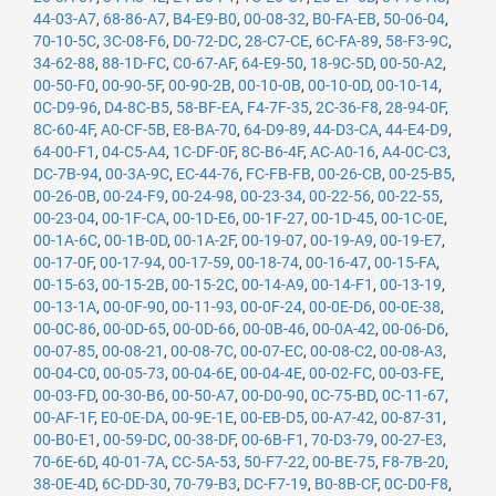
44-03-A7
,
68-86-A7
,
B4-E9-B0
,
00-08-32
,
B0-FA-EB
,
50-06-04
,
70-10-5C
,
3C-08-F6
,
D0-72-DC
,
28-C7-CE
,
6C-FA-89
,
58-F3-9C
,
34-62-88
,
88-1D-FC
,
C0-67-AF
,
64-E9-50
,
18-9C-5D
,
00-50-A2
,
00-50-F0
,
00-90-5F
,
00-90-2B
,
00-10-0B
,
00-10-0D
,
00-10-14
,
0C-D9-96
,
D4-8C-B5
,
58-BF-EA
,
F4-7F-35
,
2C-36-F8
,
28-94-0F
,
8C-60-4F
,
A0-CF-5B
,
E8-BA-70
,
64-D9-89
,
44-D3-CA
,
44-E4-D9
,
64-00-F1
,
04-C5-A4
,
1C-DF-0F
,
8C-B6-4F
,
AC-A0-16
,
A4-0C-C3
,
DC-7B-94
,
00-3A-9C
,
EC-44-76
,
FC-FB-FB
,
00-26-CB
,
00-25-B5
,
00-26-0B
,
00-24-F9
,
00-24-98
,
00-23-34
,
00-22-56
,
00-22-55
,
00-23-04
,
00-1F-CA
,
00-1D-E6
,
00-1F-27
,
00-1D-45
,
00-1C-0E
,
00-1A-6C
,
00-1B-0D
,
00-1A-2F
,
00-19-07
,
00-19-A9
,
00-19-E7
,
00-17-0F
,
00-17-94
,
00-17-59
,
00-18-74
,
00-16-47
,
00-15-FA
,
00-15-63
,
00-15-2B
,
00-15-2C
,
00-14-A9
,
00-14-F1
,
00-13-19
,
00-13-1A
,
00-0F-90
,
00-11-93
,
00-0F-24
,
00-0E-D6
,
00-0E-38
,
00-0C-86
,
00-0D-65
,
00-0D-66
,
00-0B-46
,
00-0A-42
,
00-06-D6
,
00-07-85
,
00-08-21
,
00-08-7C
,
00-07-EC
,
00-08-C2
,
00-08-A3
,
00-04-C0
,
00-05-73
,
00-04-6E
,
00-04-4E
,
00-02-FC
,
00-03-FE
,
00-03-FD
,
00-30-B6
,
00-50-A7
,
00-D0-90
,
0C-75-BD
,
0C-11-67
,
00-AF-1F
,
E0-0E-DA
,
00-9E-1E
,
00-EB-D5
,
00-A7-42
,
00-87-31
,
00-B0-E1
,
00-59-DC
,
00-38-DF
,
00-6B-F1
,
70-D3-79
,
00-27-E3
,
70-6E-6D
,
40-01-7A
,
CC-5A-53
,
50-F7-22
,
00-BE-75
,
F8-7B-20
,
38-0E-4D
,
6C-DD-30
,
70-79-B3
,
DC-F7-19
,
B0-8B-CF
,
0C-D0-F8
,