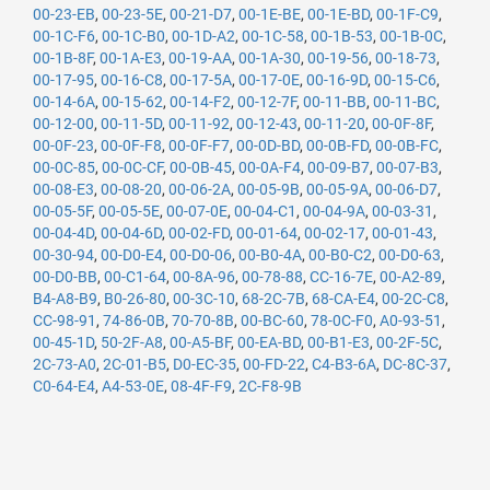
00-23-EB
,
00-23-5E
,
00-21-D7
,
00-1E-BE
,
00-1E-BD
,
00-1F-C9
,
00-1C-F6
,
00-1C-B0
,
00-1D-A2
,
00-1C-58
,
00-1B-53
,
00-1B-0C
,
00-1B-8F
,
00-1A-E3
,
00-19-AA
,
00-1A-30
,
00-19-56
,
00-18-73
,
00-17-95
,
00-16-C8
,
00-17-5A
,
00-17-0E
,
00-16-9D
,
00-15-C6
,
00-14-6A
,
00-15-62
,
00-14-F2
,
00-12-7F
,
00-11-BB
,
00-11-BC
,
00-12-00
,
00-11-5D
,
00-11-92
,
00-12-43
,
00-11-20
,
00-0F-8F
,
00-0F-23
,
00-0F-F8
,
00-0F-F7
,
00-0D-BD
,
00-0B-FD
,
00-0B-FC
,
00-0C-85
,
00-0C-CF
,
00-0B-45
,
00-0A-F4
,
00-09-B7
,
00-07-B3
,
00-08-E3
,
00-08-20
,
00-06-2A
,
00-05-9B
,
00-05-9A
,
00-06-D7
,
00-05-5F
,
00-05-5E
,
00-07-0E
,
00-04-C1
,
00-04-9A
,
00-03-31
,
00-04-4D
,
00-04-6D
,
00-02-FD
,
00-01-64
,
00-02-17
,
00-01-43
,
00-30-94
,
00-D0-E4
,
00-D0-06
,
00-B0-4A
,
00-B0-C2
,
00-D0-63
,
00-D0-BB
,
00-C1-64
,
00-8A-96
,
00-78-88
,
CC-16-7E
,
00-A2-89
,
B4-A8-B9
,
B0-26-80
,
00-3C-10
,
68-2C-7B
,
68-CA-E4
,
00-2C-C8
,
CC-98-91
,
74-86-0B
,
70-70-8B
,
00-BC-60
,
78-0C-F0
,
A0-93-51
,
00-45-1D
,
50-2F-A8
,
00-A5-BF
,
00-EA-BD
,
00-B1-E3
,
00-2F-5C
,
2C-73-A0
,
2C-01-B5
,
D0-EC-35
,
00-FD-22
,
C4-B3-6A
,
DC-8C-37
,
C0-64-E4
,
A4-53-0E
,
08-4F-F9
,
2C-F8-9B