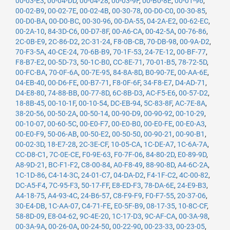
00-03-E3
,
00-04-DD
,
00-04-28
,
00-03-9F
,
00-B0-8E
,
00-01-96
,
00-02-B9
,
00-02-7E
,
00-02-4B
,
00-30-78
,
00-D0-C0
,
00-30-85
,
00-D0-BA
,
00-D0-BC
,
00-30-96
,
00-DA-55
,
04-2A-E2
,
00-62-EC
,
00-2A-10
,
84-3D-C6
,
00-D7-8F
,
00-A6-CA
,
00-42-5A
,
00-76-86
,
2C-0B-E9
,
2C-86-D2
,
2C-31-24
,
F8-0B-CB
,
70-DB-98
,
00-9A-D2
,
70-F3-5A
,
40-CE-24
,
70-6B-B9
,
70-1F-53
,
24-7E-12
,
00-BF-77
,
F8-B7-E2
,
00-5D-73
,
50-1C-B0
,
CC-8E-71
,
70-01-B5
,
78-72-5D
,
00-FC-BA
,
70-0F-6A
,
00-7E-95
,
84-8A-8D
,
B0-90-7E
,
00-AA-6E
,
04-EB-40
,
00-D6-FE
,
00-B7-71
,
F8-0F-6F
,
34-F8-E7
,
D4-AD-71
,
D4-E8-80
,
74-88-BB
,
00-77-8D
,
6C-8B-D3
,
AC-F5-E6
,
00-57-D2
,
18-8B-45
,
00-10-1F
,
00-10-54
,
DC-EB-94
,
5C-83-8F
,
AC-7E-8A
,
38-20-56
,
00-50-2A
,
00-50-14
,
00-90-D9
,
00-90-92
,
00-10-29
,
00-10-07
,
00-60-5C
,
00-E0-F7
,
00-E0-B0
,
00-E0-FE
,
00-E0-A3
,
00-E0-F9
,
50-06-AB
,
00-50-E2
,
00-50-50
,
00-90-21
,
00-90-B1
,
00-02-3D
,
18-E7-28
,
2C-3E-CF
,
10-05-CA
,
1C-DE-A7
,
1C-6A-7A
,
CC-D8-C1
,
7C-0E-CE
,
F0-9E-63
,
F0-7F-06
,
84-80-2D
,
E0-89-9D
,
A8-9D-21
,
BC-F1-F2
,
C8-00-84
,
A0-F8-49
,
88-90-8D
,
A4-6C-2A
,
1C-1D-86
,
C4-14-3C
,
24-01-C7
,
04-DA-D2
,
F4-1F-C2
,
4C-00-82
,
DC-A5-F4
,
7C-95-F3
,
50-17-FF
,
E8-ED-F3
,
78-DA-6E
,
24-E9-B3
,
A4-18-75
,
A4-93-4C
,
24-B6-57
,
C8-F9-F9
,
F0-F7-55
,
20-37-06
,
30-E4-DB
,
1C-AA-07
,
C4-71-FE
,
E0-5F-B9
,
08-17-35
,
10-8C-CF
,
58-8D-09
,
E8-04-62
,
9C-4E-20
,
1C-17-D3
,
9C-AF-CA
,
00-3A-98
,
00-3A-9A
,
00-26-0A
,
00-24-50
,
00-22-90
,
00-23-33
,
00-23-05
,