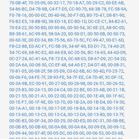
70-0B-4F
,
70-35-09
,
00-32-17
,
70-18-A7
,
00-29-C2
,
00-EE-AB
,
54-86-BC
,
D4-78-9B
,
C4-F7-D5
,
CC-90-70
,
68-3B-78
,
FC-58-9A
,
F0-78-16
,
00-00-0C
,
00-40-96
,
30-F7-0D
,
B0-7D-47
,
D8-B1-90
,
F0-B2-E5
,
18-8B-9D
,
38-ED-18
,
EC-BD-1D
,
DC-CE-C1
,
84-B2-61
,
70-E4-22
,
00-50-BD
,
00-90-86
,
00-50-54
,
3C-0E-23
,
A8-0C-0D
,
B8-38-61
,
6C-99-89
,
58-0A-20
,
00-50-D1
,
00-50-0B
,
00-50-73
,
00-60-3E
,
00-E0-34
,
88-75-56
,
60-73-5C
,
FC-99-47
,
00-E1-6D
,
F8-C2-88
,
E0-AC-F1
,
FC-5B-39
,
34-6F-90
,
E0-D1-73
,
74-A0-2F
,
54-7C-69
,
68-9C-E2
,
40-A6-E8
,
6C-20-56
,
BC-16-65
,
44-AD-D9
,
0C-27-24
,
6C-41-6A
,
F8-72-EA
,
0C-68-03
,
D8-67-D9
,
2C-54-2D
,
00-2A-6A
,
00-08-30
,
CC-EF-48
,
64-A0-E7
,
D4-D7-48
,
00-08-31
,
70-81-05
,
00-08-2F
,
58-35-D9
,
C0-62-6B
,
6C-50-4D
,
F0-25-72
,
00-06-F6
,
04-FE-7F
,
28-93-FE
,
54-7F-EE
,
C4-7D-4F
,
3C-DF-1E
,
00-3A-9B
,
EC-30-91
,
00-27-0D
,
00-26-98
,
00-26-51
,
00-26-52
,
00-25-83
,
00-24-13
,
00-24-C4
,
00-22-BE
,
00-23-AB
,
00-21-1B
,
00-21-55
,
00-21-A1
,
00-22-0D
,
00-22-0C
,
00-1E-49
,
00-1F-6C
,
00-1E-F7
,
00-1F-9E
,
00-1D-70
,
00-1B-2A
,
00-1B-D4
,
00-19-30
,
00-1A-A1
,
00-18-19
,
00-17-DF
,
00-18-BA
,
00-14-1B
,
00-13-5F
,
00-13-60
,
00-13-C3
,
00-13-C4
,
00-12-DA
,
00-13-80
,
00-13-7F
,
00-0E-83
,
00-0F-34
,
00-0D-29
,
00-0D-ED
,
00-0C-31
,
00-0B-BE
,
00-0B-85
,
00-0B-60
,
00-0A-B8
,
00-0A-8A
,
00-09-E8
,
00-09-12
,
00-09-44
,
00-07-4F
,
00-05-DC
,
00-05-00
,
00-06-53
,
00-03-6B
,