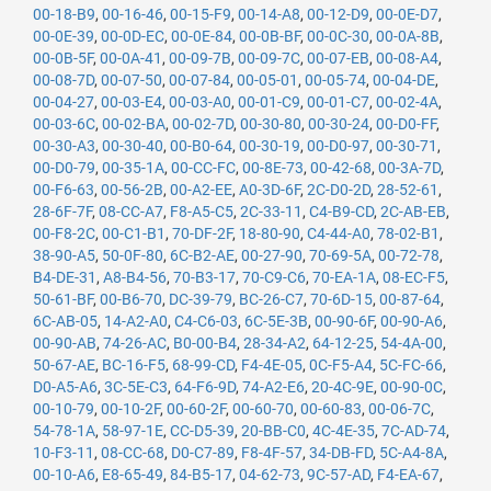
00-18-B9
,
00-16-46
,
00-15-F9
,
00-14-A8
,
00-12-D9
,
00-0E-D7
,
00-0E-39
,
00-0D-EC
,
00-0E-84
,
00-0B-BF
,
00-0C-30
,
00-0A-8B
,
00-0B-5F
,
00-0A-41
,
00-09-7B
,
00-09-7C
,
00-07-EB
,
00-08-A4
,
00-08-7D
,
00-07-50
,
00-07-84
,
00-05-01
,
00-05-74
,
00-04-DE
,
00-04-27
,
00-03-E4
,
00-03-A0
,
00-01-C9
,
00-01-C7
,
00-02-4A
,
00-03-6C
,
00-02-BA
,
00-02-7D
,
00-30-80
,
00-30-24
,
00-D0-FF
,
00-30-A3
,
00-30-40
,
00-B0-64
,
00-30-19
,
00-D0-97
,
00-30-71
,
00-D0-79
,
00-35-1A
,
00-CC-FC
,
00-8E-73
,
00-42-68
,
00-3A-7D
,
00-F6-63
,
00-56-2B
,
00-A2-EE
,
A0-3D-6F
,
2C-D0-2D
,
28-52-61
,
28-6F-7F
,
08-CC-A7
,
F8-A5-C5
,
2C-33-11
,
C4-B9-CD
,
2C-AB-EB
,
00-F8-2C
,
00-C1-B1
,
70-DF-2F
,
18-80-90
,
C4-44-A0
,
78-02-B1
,
38-90-A5
,
50-0F-80
,
6C-B2-AE
,
00-27-90
,
70-69-5A
,
00-72-78
,
B4-DE-31
,
A8-B4-56
,
70-B3-17
,
70-C9-C6
,
70-EA-1A
,
08-EC-F5
,
50-61-BF
,
00-B6-70
,
DC-39-79
,
BC-26-C7
,
70-6D-15
,
00-87-64
,
6C-AB-05
,
14-A2-A0
,
C4-C6-03
,
6C-5E-3B
,
00-90-6F
,
00-90-A6
,
00-90-AB
,
74-26-AC
,
B0-00-B4
,
28-34-A2
,
64-12-25
,
54-4A-00
,
50-67-AE
,
BC-16-F5
,
68-99-CD
,
F4-4E-05
,
0C-F5-A4
,
5C-FC-66
,
D0-A5-A6
,
3C-5E-C3
,
64-F6-9D
,
74-A2-E6
,
20-4C-9E
,
00-90-0C
,
00-10-79
,
00-10-2F
,
00-60-2F
,
00-60-70
,
00-60-83
,
00-06-7C
,
54-78-1A
,
58-97-1E
,
CC-D5-39
,
20-BB-C0
,
4C-4E-35
,
7C-AD-74
,
10-F3-11
,
08-CC-68
,
D0-C7-89
,
F8-4F-57
,
34-DB-FD
,
5C-A4-8A
,
00-10-A6
,
E8-65-49
,
84-B5-17
,
04-62-73
,
9C-57-AD
,
F4-EA-67
,