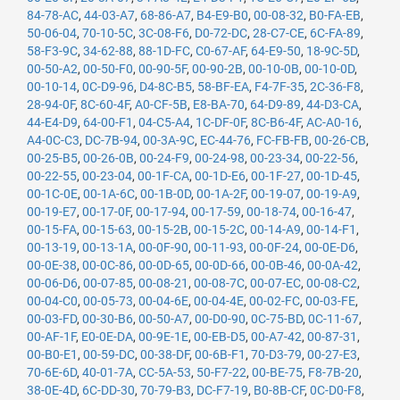
84-78-AC
,
44-03-A7
,
68-86-A7
,
B4-E9-B0
,
00-08-32
,
B0-FA-EB
,
50-06-04
,
70-10-5C
,
3C-08-F6
,
D0-72-DC
,
28-C7-CE
,
6C-FA-89
,
58-F3-9C
,
34-62-88
,
88-1D-FC
,
C0-67-AF
,
64-E9-50
,
18-9C-5D
,
00-50-A2
,
00-50-F0
,
00-90-5F
,
00-90-2B
,
00-10-0B
,
00-10-0D
,
00-10-14
,
0C-D9-96
,
D4-8C-B5
,
58-BF-EA
,
F4-7F-35
,
2C-36-F8
,
28-94-0F
,
8C-60-4F
,
A0-CF-5B
,
E8-BA-70
,
64-D9-89
,
44-D3-CA
,
44-E4-D9
,
64-00-F1
,
04-C5-A4
,
1C-DF-0F
,
8C-B6-4F
,
AC-A0-16
,
A4-0C-C3
,
DC-7B-94
,
00-3A-9C
,
EC-44-76
,
FC-FB-FB
,
00-26-CB
,
00-25-B5
,
00-26-0B
,
00-24-F9
,
00-24-98
,
00-23-34
,
00-22-56
,
00-22-55
,
00-23-04
,
00-1F-CA
,
00-1D-E6
,
00-1F-27
,
00-1D-45
,
00-1C-0E
,
00-1A-6C
,
00-1B-0D
,
00-1A-2F
,
00-19-07
,
00-19-A9
,
00-19-E7
,
00-17-0F
,
00-17-94
,
00-17-59
,
00-18-74
,
00-16-47
,
00-15-FA
,
00-15-63
,
00-15-2B
,
00-15-2C
,
00-14-A9
,
00-14-F1
,
00-13-19
,
00-13-1A
,
00-0F-90
,
00-11-93
,
00-0F-24
,
00-0E-D6
,
00-0E-38
,
00-0C-86
,
00-0D-65
,
00-0D-66
,
00-0B-46
,
00-0A-42
,
00-06-D6
,
00-07-85
,
00-08-21
,
00-08-7C
,
00-07-EC
,
00-08-C2
,
00-04-C0
,
00-05-73
,
00-04-6E
,
00-04-4E
,
00-02-FC
,
00-03-FE
,
00-03-FD
,
00-30-B6
,
00-50-A7
,
00-D0-90
,
0C-75-BD
,
0C-11-67
,
00-AF-1F
,
E0-0E-DA
,
00-9E-1E
,
00-EB-D5
,
00-A7-42
,
00-87-31
,
00-B0-E1
,
00-59-DC
,
00-38-DF
,
00-6B-F1
,
70-D3-79
,
00-27-E3
,
70-6E-6D
,
40-01-7A
,
CC-5A-53
,
50-F7-22
,
00-BE-75
,
F8-7B-20
,
38-0E-4D
,
6C-DD-30
,
70-79-B3
,
DC-F7-19
,
B0-8B-CF
,
0C-D0-F8
,