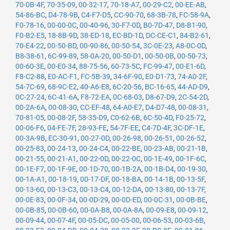
70-0B-4F
,
70-35-09
,
00-32-17
,
70-18-A7
,
00-29-C2
,
00-EE-AB
,
54-86-BC
,
D4-78-9B
,
C4-F7-D5
,
CC-90-70
,
68-3B-78
,
FC-58-9A
,
F0-78-16
,
00-00-0C
,
00-40-96
,
30-F7-0D
,
B0-7D-47
,
D8-B1-90
,
F0-B2-E5
,
18-8B-9D
,
38-ED-18
,
EC-BD-1D
,
DC-CE-C1
,
84-B2-61
,
70-E4-22
,
00-50-BD
,
00-90-86
,
00-50-54
,
3C-0E-23
,
A8-0C-0D
,
B8-38-61
,
6C-99-89
,
58-0A-20
,
00-50-D1
,
00-50-0B
,
00-50-73
,
00-60-3E
,
00-E0-34
,
88-75-56
,
60-73-5C
,
FC-99-47
,
00-E1-6D
,
F8-C2-88
,
E0-AC-F1
,
FC-5B-39
,
34-6F-90
,
E0-D1-73
,
74-A0-2F
,
54-7C-69
,
68-9C-E2
,
40-A6-E8
,
6C-20-56
,
BC-16-65
,
44-AD-D9
,
0C-27-24
,
6C-41-6A
,
F8-72-EA
,
0C-68-03
,
D8-67-D9
,
2C-54-2D
,
00-2A-6A
,
00-08-30
,
CC-EF-48
,
64-A0-E7
,
D4-D7-48
,
00-08-31
,
70-81-05
,
00-08-2F
,
58-35-D9
,
C0-62-6B
,
6C-50-4D
,
F0-25-72
,
00-06-F6
,
04-FE-7F
,
28-93-FE
,
54-7F-EE
,
C4-7D-4F
,
3C-DF-1E
,
00-3A-9B
,
EC-30-91
,
00-27-0D
,
00-26-98
,
00-26-51
,
00-26-52
,
00-25-83
,
00-24-13
,
00-24-C4
,
00-22-BE
,
00-23-AB
,
00-21-1B
,
00-21-55
,
00-21-A1
,
00-22-0D
,
00-22-0C
,
00-1E-49
,
00-1F-6C
,
00-1E-F7
,
00-1F-9E
,
00-1D-70
,
00-1B-2A
,
00-1B-D4
,
00-19-30
,
00-1A-A1
,
00-18-19
,
00-17-DF
,
00-18-BA
,
00-14-1B
,
00-13-5F
,
00-13-60
,
00-13-C3
,
00-13-C4
,
00-12-DA
,
00-13-80
,
00-13-7F
,
00-0E-83
,
00-0F-34
,
00-0D-29
,
00-0D-ED
,
00-0C-31
,
00-0B-BE
,
00-0B-85
,
00-0B-60
,
00-0A-B8
,
00-0A-8A
,
00-09-E8
,
00-09-12
,
00-09-44
,
00-07-4F
,
00-05-DC
,
00-05-00
,
00-06-53
,
00-03-6B
,