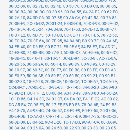
00-03-E3
,
00-04-DD
,
00-04-28
,
00-03-9F
,
00-B0-8E
,
00-01-96
,
00-02-B9
,
00-02-7E
,
00-02-4B
,
00-30-78
,
00-D0-C0
,
00-30-85
,
00-D0-BA
,
00-D0-BC
,
00-30-96
,
00-DA-55
,
04-2A-E2
,
00-62-EC
,
00-2A-10
,
84-3D-C6
,
00-D7-8F
,
00-A6-CA
,
00-42-5A
,
00-76-86
,
2C-0B-E9
,
2C-86-D2
,
2C-31-24
,
F8-0B-CB
,
70-DB-98
,
00-9A-D2
,
70-F3-5A
,
40-CE-24
,
70-6B-B9
,
70-1F-53
,
24-7E-12
,
00-BF-77
,
F8-B7-E2
,
00-5D-73
,
50-1C-B0
,
CC-8E-71
,
70-01-B5
,
78-72-5D
,
00-FC-BA
,
70-0F-6A
,
00-7E-95
,
84-8A-8D
,
B0-90-7E
,
00-AA-6E
,
04-EB-40
,
00-D6-FE
,
00-B7-71
,
F8-0F-6F
,
34-F8-E7
,
D4-AD-71
,
D4-E8-80
,
74-88-BB
,
00-77-8D
,
6C-8B-D3
,
AC-F5-E6
,
00-57-D2
,
18-8B-45
,
00-10-1F
,
00-10-54
,
DC-EB-94
,
5C-83-8F
,
AC-7E-8A
,
38-20-56
,
00-50-2A
,
00-50-14
,
00-90-D9
,
00-90-92
,
00-10-29
,
00-10-07
,
00-60-5C
,
00-E0-F7
,
00-E0-B0
,
00-E0-FE
,
00-E0-A3
,
00-E0-F9
,
50-06-AB
,
00-50-E2
,
00-50-50
,
00-90-21
,
00-90-B1
,
00-02-3D
,
18-E7-28
,
2C-3E-CF
,
10-05-CA
,
1C-DE-A7
,
1C-6A-7A
,
CC-D8-C1
,
7C-0E-CE
,
F0-9E-63
,
F0-7F-06
,
84-80-2D
,
E0-89-9D
,
A8-9D-21
,
BC-F1-F2
,
C8-00-84
,
A0-F8-49
,
88-90-8D
,
A4-6C-2A
,
1C-1D-86
,
C4-14-3C
,
24-01-C7
,
04-DA-D2
,
F4-1F-C2
,
4C-00-82
,
DC-A5-F4
,
7C-95-F3
,
50-17-FF
,
E8-ED-F3
,
78-DA-6E
,
24-E9-B3
,
A4-18-75
,
A4-93-4C
,
24-B6-57
,
C8-F9-F9
,
F0-F7-55
,
20-37-06
,
30-E4-DB
,
1C-AA-07
,
C4-71-FE
,
E0-5F-B9
,
08-17-35
,
10-8C-CF
,
58-8D-09
,
E8-04-62
,
9C-4E-20
,
1C-17-D3
,
9C-AF-CA
,
00-3A-98
,
00-3A-9A
,
00-26-0A
,
00-24-50
,
00-22-90
,
00-23-33
,
00-23-05
,