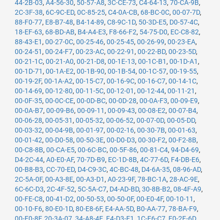
44-2B-03
,
A4-56-30
,
50-57-A8
,
3C-CE-73
,
C4-64-13
,
70-CA-9B
,
2C-3F-38
,
6C-9C-ED
,
0C-85-25
,
C4-0A-CB
,
68-BC-0C
,
00-07-7D
,
88-F0-77
,
E8-B7-48
,
B4-14-89
,
C8-9C-1D
,
50-3D-E5
,
D0-57-4C
,
18-EF-63
,
68-BD-AB
,
B4-A4-E3
,
F8-66-F2
,
54-75-D0
,
EC-C8-82
,
88-43-E1
,
00-27-0C
,
00-25-46
,
00-25-45
,
00-26-99
,
00-23-EA
,
00-24-51
,
00-24-F7
,
00-23-AC
,
00-22-91
,
00-22-BD
,
00-23-5D
,
00-21-1C
,
00-21-A0
,
00-21-D8
,
00-1E-13
,
00-1C-B1
,
00-1D-A1
,
00-1D-71
,
00-1A-E2
,
00-1B-90
,
00-1B-54
,
00-1C-57
,
00-19-55
,
00-19-2F
,
00-1A-A2
,
00-15-C7
,
00-16-9C
,
00-16-C7
,
00-14-1C
,
00-14-69
,
00-12-80
,
00-11-5C
,
00-12-01
,
00-12-44
,
00-11-21
,
00-0F-35
,
00-0C-CE
,
00-0D-BC
,
00-0D-28
,
00-0A-F3
,
00-09-E9
,
00-0A-B7
,
00-09-B6
,
00-09-11
,
00-09-43
,
00-08-E2
,
00-07-B4
,
00-06-28
,
00-05-31
,
00-05-32
,
00-06-52
,
00-07-0D
,
00-05-DD
,
00-03-32
,
00-04-9B
,
00-01-97
,
00-02-16
,
00-30-7B
,
00-01-63
,
00-01-42
,
00-D0-58
,
00-50-3E
,
00-D0-D3
,
00-30-F2
,
00-F2-8B
,
00-C8-8B
,
00-CA-E5
,
00-6C-BC
,
00-5F-86
,
00-81-C4
,
94-D4-69
,
D4-2C-44
,
A0-E0-AF
,
70-7D-B9
,
EC-1D-8B
,
4C-77-6D
,
F4-DB-E6
,
00-B8-B3
,
CC-70-ED
,
D4-C9-3C
,
4C-BC-48
,
D4-6A-35
,
08-96-AD
,
2C-5A-0F
,
00-A3-8E
,
00-A3-D1
,
A0-23-9F
,
78-BC-1A
,
28-AC-9E
,
6C-6C-D3
,
2C-4F-52
,
5C-5A-C7
,
D4-AD-BD
,
30-8B-B2
,
08-4F-A9
,
00-FE-C8
,
00-41-D2
,
00-50-53
,
00-50-0F
,
00-E0-4F
,
00-10-11
,
00-10-F6
,
80-E0-1D
,
80-E8-6F
,
E4-AA-5D
,
B0-AA-77
,
78-BA-F9
,
00-E0-8F
,
20-3A-07
,
34-A8-4E
,
E4-D3-F1
,
1C-E6-C7
,
E0-2F-6D
,