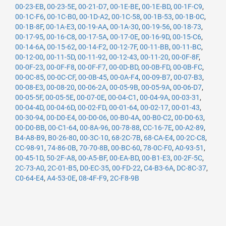
00-23-EB
,
00-23-5E
,
00-21-D7
,
00-1E-BE
,
00-1E-BD
,
00-1F-C9
,
00-1C-F6
,
00-1C-B0
,
00-1D-A2
,
00-1C-58
,
00-1B-53
,
00-1B-0C
,
00-1B-8F
,
00-1A-E3
,
00-19-AA
,
00-1A-30
,
00-19-56
,
00-18-73
,
00-17-95
,
00-16-C8
,
00-17-5A
,
00-17-0E
,
00-16-9D
,
00-15-C6
,
00-14-6A
,
00-15-62
,
00-14-F2
,
00-12-7F
,
00-11-BB
,
00-11-BC
,
00-12-00
,
00-11-5D
,
00-11-92
,
00-12-43
,
00-11-20
,
00-0F-8F
,
00-0F-23
,
00-0F-F8
,
00-0F-F7
,
00-0D-BD
,
00-0B-FD
,
00-0B-FC
,
00-0C-85
,
00-0C-CF
,
00-0B-45
,
00-0A-F4
,
00-09-B7
,
00-07-B3
,
00-08-E3
,
00-08-20
,
00-06-2A
,
00-05-9B
,
00-05-9A
,
00-06-D7
,
00-05-5F
,
00-05-5E
,
00-07-0E
,
00-04-C1
,
00-04-9A
,
00-03-31
,
00-04-4D
,
00-04-6D
,
00-02-FD
,
00-01-64
,
00-02-17
,
00-01-43
,
00-30-94
,
00-D0-E4
,
00-D0-06
,
00-B0-4A
,
00-B0-C2
,
00-D0-63
,
00-D0-BB
,
00-C1-64
,
00-8A-96
,
00-78-88
,
CC-16-7E
,
00-A2-89
,
B4-A8-B9
,
B0-26-80
,
00-3C-10
,
68-2C-7B
,
68-CA-E4
,
00-2C-C8
,
CC-98-91
,
74-86-0B
,
70-70-8B
,
00-BC-60
,
78-0C-F0
,
A0-93-51
,
00-45-1D
,
50-2F-A8
,
00-A5-BF
,
00-EA-BD
,
00-B1-E3
,
00-2F-5C
,
2C-73-A0
,
2C-01-B5
,
D0-EC-35
,
00-FD-22
,
C4-B3-6A
,
DC-8C-37
,
C0-64-E4
,
A4-53-0E
,
08-4F-F9
,
2C-F8-9B