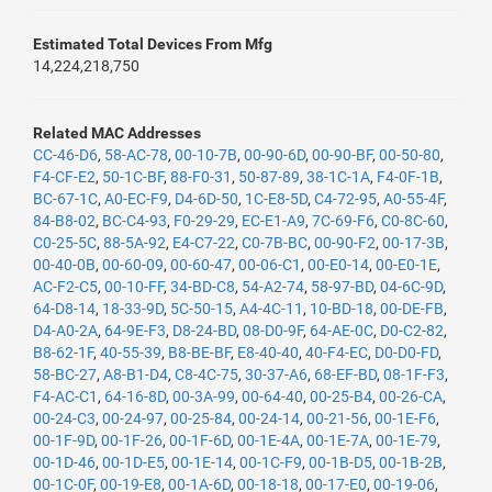
Estimated Total Devices From Mfg
14,224,218,750
Related MAC Addresses
CC-46-D6
,
58-AC-78
,
00-10-7B
,
00-90-6D
,
00-90-BF
,
00-50-80
,
F4-CF-E2
,
50-1C-BF
,
88-F0-31
,
50-87-89
,
38-1C-1A
,
F4-0F-1B
,
BC-67-1C
,
A0-EC-F9
,
D4-6D-50
,
1C-E8-5D
,
C4-72-95
,
A0-55-4F
,
84-B8-02
,
BC-C4-93
,
F0-29-29
,
EC-E1-A9
,
7C-69-F6
,
C0-8C-60
,
C0-25-5C
,
88-5A-92
,
E4-C7-22
,
C0-7B-BC
,
00-90-F2
,
00-17-3B
,
00-40-0B
,
00-60-09
,
00-60-47
,
00-06-C1
,
00-E0-14
,
00-E0-1E
,
AC-F2-C5
,
00-10-FF
,
34-BD-C8
,
54-A2-74
,
58-97-BD
,
04-6C-9D
,
64-D8-14
,
18-33-9D
,
5C-50-15
,
A4-4C-11
,
10-BD-18
,
00-DE-FB
,
D4-A0-2A
,
64-9E-F3
,
D8-24-BD
,
08-D0-9F
,
64-AE-0C
,
D0-C2-82
,
B8-62-1F
,
40-55-39
,
B8-BE-BF
,
E8-40-40
,
40-F4-EC
,
D0-D0-FD
,
58-BC-27
,
A8-B1-D4
,
C8-4C-75
,
30-37-A6
,
68-EF-BD
,
08-1F-F3
,
F4-AC-C1
,
64-16-8D
,
00-3A-99
,
00-64-40
,
00-25-B4
,
00-26-CA
,
00-24-C3
,
00-24-97
,
00-25-84
,
00-24-14
,
00-21-56
,
00-1E-F6
,
00-1F-9D
,
00-1F-26
,
00-1F-6D
,
00-1E-4A
,
00-1E-7A
,
00-1E-79
,
00-1D-46
,
00-1D-E5
,
00-1E-14
,
00-1C-F9
,
00-1B-D5
,
00-1B-2B
,
00-1C-0F
,
00-19-E8
,
00-1A-6D
,
00-18-18
,
00-17-E0
,
00-19-06
,