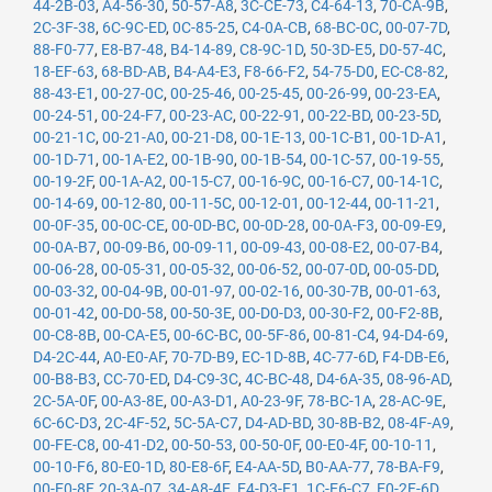
44-2B-03
,
A4-56-30
,
50-57-A8
,
3C-CE-73
,
C4-64-13
,
70-CA-9B
,
2C-3F-38
,
6C-9C-ED
,
0C-85-25
,
C4-0A-CB
,
68-BC-0C
,
00-07-7D
,
88-F0-77
,
E8-B7-48
,
B4-14-89
,
C8-9C-1D
,
50-3D-E5
,
D0-57-4C
,
18-EF-63
,
68-BD-AB
,
B4-A4-E3
,
F8-66-F2
,
54-75-D0
,
EC-C8-82
,
88-43-E1
,
00-27-0C
,
00-25-46
,
00-25-45
,
00-26-99
,
00-23-EA
,
00-24-51
,
00-24-F7
,
00-23-AC
,
00-22-91
,
00-22-BD
,
00-23-5D
,
00-21-1C
,
00-21-A0
,
00-21-D8
,
00-1E-13
,
00-1C-B1
,
00-1D-A1
,
00-1D-71
,
00-1A-E2
,
00-1B-90
,
00-1B-54
,
00-1C-57
,
00-19-55
,
00-19-2F
,
00-1A-A2
,
00-15-C7
,
00-16-9C
,
00-16-C7
,
00-14-1C
,
00-14-69
,
00-12-80
,
00-11-5C
,
00-12-01
,
00-12-44
,
00-11-21
,
00-0F-35
,
00-0C-CE
,
00-0D-BC
,
00-0D-28
,
00-0A-F3
,
00-09-E9
,
00-0A-B7
,
00-09-B6
,
00-09-11
,
00-09-43
,
00-08-E2
,
00-07-B4
,
00-06-28
,
00-05-31
,
00-05-32
,
00-06-52
,
00-07-0D
,
00-05-DD
,
00-03-32
,
00-04-9B
,
00-01-97
,
00-02-16
,
00-30-7B
,
00-01-63
,
00-01-42
,
00-D0-58
,
00-50-3E
,
00-D0-D3
,
00-30-F2
,
00-F2-8B
,
00-C8-8B
,
00-CA-E5
,
00-6C-BC
,
00-5F-86
,
00-81-C4
,
94-D4-69
,
D4-2C-44
,
A0-E0-AF
,
70-7D-B9
,
EC-1D-8B
,
4C-77-6D
,
F4-DB-E6
,
00-B8-B3
,
CC-70-ED
,
D4-C9-3C
,
4C-BC-48
,
D4-6A-35
,
08-96-AD
,
2C-5A-0F
,
00-A3-8E
,
00-A3-D1
,
A0-23-9F
,
78-BC-1A
,
28-AC-9E
,
6C-6C-D3
,
2C-4F-52
,
5C-5A-C7
,
D4-AD-BD
,
30-8B-B2
,
08-4F-A9
,
00-FE-C8
,
00-41-D2
,
00-50-53
,
00-50-0F
,
00-E0-4F
,
00-10-11
,
00-10-F6
,
80-E0-1D
,
80-E8-6F
,
E4-AA-5D
,
B0-AA-77
,
78-BA-F9
,
00-E0-8F
,
20-3A-07
,
34-A8-4E
,
E4-D3-F1
,
1C-E6-C7
,
E0-2F-6D
,