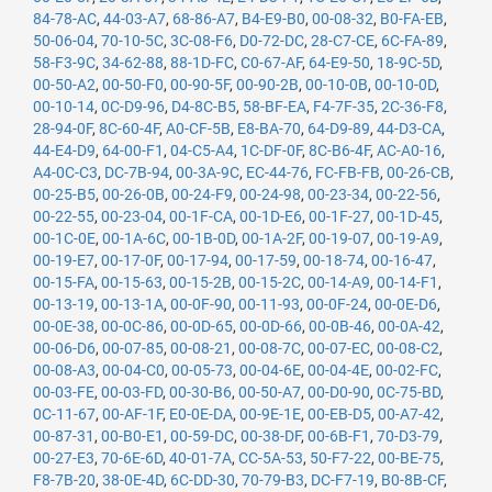
84-78-AC
,
44-03-A7
,
68-86-A7
,
B4-E9-B0
,
00-08-32
,
B0-FA-EB
,
50-06-04
,
70-10-5C
,
3C-08-F6
,
D0-72-DC
,
28-C7-CE
,
6C-FA-89
,
58-F3-9C
,
34-62-88
,
88-1D-FC
,
C0-67-AF
,
64-E9-50
,
18-9C-5D
,
00-50-A2
,
00-50-F0
,
00-90-5F
,
00-90-2B
,
00-10-0B
,
00-10-0D
,
00-10-14
,
0C-D9-96
,
D4-8C-B5
,
58-BF-EA
,
F4-7F-35
,
2C-36-F8
,
28-94-0F
,
8C-60-4F
,
A0-CF-5B
,
E8-BA-70
,
64-D9-89
,
44-D3-CA
,
44-E4-D9
,
64-00-F1
,
04-C5-A4
,
1C-DF-0F
,
8C-B6-4F
,
AC-A0-16
,
A4-0C-C3
,
DC-7B-94
,
00-3A-9C
,
EC-44-76
,
FC-FB-FB
,
00-26-CB
,
00-25-B5
,
00-26-0B
,
00-24-F9
,
00-24-98
,
00-23-34
,
00-22-56
,
00-22-55
,
00-23-04
,
00-1F-CA
,
00-1D-E6
,
00-1F-27
,
00-1D-45
,
00-1C-0E
,
00-1A-6C
,
00-1B-0D
,
00-1A-2F
,
00-19-07
,
00-19-A9
,
00-19-E7
,
00-17-0F
,
00-17-94
,
00-17-59
,
00-18-74
,
00-16-47
,
00-15-FA
,
00-15-63
,
00-15-2B
,
00-15-2C
,
00-14-A9
,
00-14-F1
,
00-13-19
,
00-13-1A
,
00-0F-90
,
00-11-93
,
00-0F-24
,
00-0E-D6
,
00-0E-38
,
00-0C-86
,
00-0D-65
,
00-0D-66
,
00-0B-46
,
00-0A-42
,
00-06-D6
,
00-07-85
,
00-08-21
,
00-08-7C
,
00-07-EC
,
00-08-C2
,
00-08-A3
,
00-04-C0
,
00-05-73
,
00-04-6E
,
00-04-4E
,
00-02-FC
,
00-03-FE
,
00-03-FD
,
00-30-B6
,
00-50-A7
,
00-D0-90
,
0C-75-BD
,
0C-11-67
,
00-AF-1F
,
E0-0E-DA
,
00-9E-1E
,
00-EB-D5
,
00-A7-42
,
00-87-31
,
00-B0-E1
,
00-59-DC
,
00-38-DF
,
00-6B-F1
,
70-D3-79
,
00-27-E3
,
70-6E-6D
,
40-01-7A
,
CC-5A-53
,
50-F7-22
,
00-BE-75
,
F8-7B-20
,
38-0E-4D
,
6C-DD-30
,
70-79-B3
,
DC-F7-19
,
B0-8B-CF
,