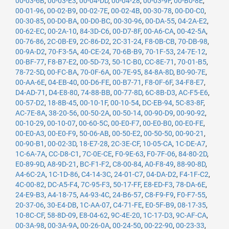
00-03-6B
,
00-03-E3
,
00-04-DD
,
00-04-28
,
00-03-9F
,
00-B0-8E
,
00-01-96
,
00-02-B9
,
00-02-7E
,
00-02-4B
,
00-30-78
,
00-D0-C0
,
00-30-85
,
00-D0-BA
,
00-D0-BC
,
00-30-96
,
00-DA-55
,
04-2A-E2
,
00-62-EC
,
00-2A-10
,
84-3D-C6
,
00-D7-8F
,
00-A6-CA
,
00-42-5A
,
00-76-86
,
2C-0B-E9
,
2C-86-D2
,
2C-31-24
,
F8-0B-CB
,
70-DB-98
,
00-9A-D2
,
70-F3-5A
,
40-CE-24
,
70-6B-B9
,
70-1F-53
,
24-7E-12
,
00-BF-77
,
F8-B7-E2
,
00-5D-73
,
50-1C-B0
,
CC-8E-71
,
70-01-B5
,
78-72-5D
,
00-FC-BA
,
70-0F-6A
,
00-7E-95
,
84-8A-8D
,
B0-90-7E
,
00-AA-6E
,
04-EB-40
,
00-D6-FE
,
00-B7-71
,
F8-0F-6F
,
34-F8-E7
,
D4-AD-71
,
D4-E8-80
,
74-88-BB
,
00-77-8D
,
6C-8B-D3
,
AC-F5-E6
,
00-57-D2
,
18-8B-45
,
00-10-1F
,
00-10-54
,
DC-EB-94
,
5C-83-8F
,
AC-7E-8A
,
38-20-56
,
00-50-2A
,
00-50-14
,
00-90-D9
,
00-90-92
,
00-10-29
,
00-10-07
,
00-60-5C
,
00-E0-F7
,
00-E0-B0
,
00-E0-FE
,
00-E0-A3
,
00-E0-F9
,
50-06-AB
,
00-50-E2
,
00-50-50
,
00-90-21
,
00-90-B1
,
00-02-3D
,
18-E7-28
,
2C-3E-CF
,
10-05-CA
,
1C-DE-A7
,
1C-6A-7A
,
CC-D8-C1
,
7C-0E-CE
,
F0-9E-63
,
F0-7F-06
,
84-80-2D
,
E0-89-9D
,
A8-9D-21
,
BC-F1-F2
,
C8-00-84
,
A0-F8-49
,
88-90-8D
,
A4-6C-2A
,
1C-1D-86
,
C4-14-3C
,
24-01-C7
,
04-DA-D2
,
F4-1F-C2
,
4C-00-82
,
DC-A5-F4
,
7C-95-F3
,
50-17-FF
,
E8-ED-F3
,
78-DA-6E
,
24-E9-B3
,
A4-18-75
,
A4-93-4C
,
24-B6-57
,
C8-F9-F9
,
F0-F7-55
,
20-37-06
,
30-E4-DB
,
1C-AA-07
,
C4-71-FE
,
E0-5F-B9
,
08-17-35
,
10-8C-CF
,
58-8D-09
,
E8-04-62
,
9C-4E-20
,
1C-17-D3
,
9C-AF-CA
,
00-3A-98
,
00-3A-9A
,
00-26-0A
,
00-24-50
,
00-22-90
,
00-23-33
,