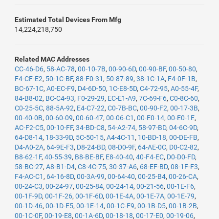
Estimated Total Devices From Mfg
14,224,218,750
Related MAC Addresses
CC-46-D6
,
58-AC-78
,
00-10-7B
,
00-90-6D
,
00-90-BF
,
00-50-80
,
F4-CF-E2
,
50-1C-BF
,
88-F0-31
,
50-87-89
,
38-1C-1A
,
F4-0F-1B
,
BC-67-1C
,
A0-EC-F9
,
D4-6D-50
,
1C-E8-5D
,
C4-72-95
,
A0-55-4F
,
84-B8-02
,
BC-C4-93
,
F0-29-29
,
EC-E1-A9
,
7C-69-F6
,
C0-8C-60
,
C0-25-5C
,
88-5A-92
,
E4-C7-22
,
C0-7B-BC
,
00-90-F2
,
00-17-3B
,
00-40-0B
,
00-60-09
,
00-60-47
,
00-06-C1
,
00-E0-14
,
00-E0-1E
,
AC-F2-C5
,
00-10-FF
,
34-BD-C8
,
54-A2-74
,
58-97-BD
,
04-6C-9D
,
64-D8-14
,
18-33-9D
,
5C-50-15
,
A4-4C-11
,
10-BD-18
,
00-DE-FB
,
D4-A0-2A
,
64-9E-F3
,
D8-24-BD
,
08-D0-9F
,
64-AE-0C
,
D0-C2-82
,
B8-62-1F
,
40-55-39
,
B8-BE-BF
,
E8-40-40
,
40-F4-EC
,
D0-D0-FD
,
58-BC-27
,
A8-B1-D4
,
C8-4C-75
,
30-37-A6
,
68-EF-BD
,
08-1F-F3
,
F4-AC-C1
,
64-16-8D
,
00-3A-99
,
00-64-40
,
00-25-B4
,
00-26-CA
,
00-24-C3
,
00-24-97
,
00-25-84
,
00-24-14
,
00-21-56
,
00-1E-F6
,
00-1F-9D
,
00-1F-26
,
00-1F-6D
,
00-1E-4A
,
00-1E-7A
,
00-1E-79
,
00-1D-46
,
00-1D-E5
,
00-1E-14
,
00-1C-F9
,
00-1B-D5
,
00-1B-2B
,
00-1C-0F
,
00-19-E8
,
00-1A-6D
,
00-18-18
,
00-17-E0
,
00-19-06
,