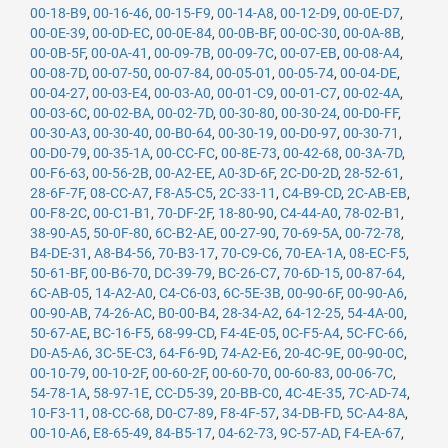
00-18-B9
,
00-16-46
,
00-15-F9
,
00-14-A8
,
00-12-D9
,
00-0E-D7
,
00-0E-39
,
00-0D-EC
,
00-0E-84
,
00-0B-BF
,
00-0C-30
,
00-0A-8B
,
00-0B-5F
,
00-0A-41
,
00-09-7B
,
00-09-7C
,
00-07-EB
,
00-08-A4
,
00-08-7D
,
00-07-50
,
00-07-84
,
00-05-01
,
00-05-74
,
00-04-DE
,
00-04-27
,
00-03-E4
,
00-03-A0
,
00-01-C9
,
00-01-C7
,
00-02-4A
,
00-03-6C
,
00-02-BA
,
00-02-7D
,
00-30-80
,
00-30-24
,
00-D0-FF
,
00-30-A3
,
00-30-40
,
00-B0-64
,
00-30-19
,
00-D0-97
,
00-30-71
,
00-D0-79
,
00-35-1A
,
00-CC-FC
,
00-8E-73
,
00-42-68
,
00-3A-7D
,
00-F6-63
,
00-56-2B
,
00-A2-EE
,
A0-3D-6F
,
2C-D0-2D
,
28-52-61
,
28-6F-7F
,
08-CC-A7
,
F8-A5-C5
,
2C-33-11
,
C4-B9-CD
,
2C-AB-EB
,
00-F8-2C
,
00-C1-B1
,
70-DF-2F
,
18-80-90
,
C4-44-A0
,
78-02-B1
,
38-90-A5
,
50-0F-80
,
6C-B2-AE
,
00-27-90
,
70-69-5A
,
00-72-78
,
B4-DE-31
,
A8-B4-56
,
70-B3-17
,
70-C9-C6
,
70-EA-1A
,
08-EC-F5
,
50-61-BF
,
00-B6-70
,
DC-39-79
,
BC-26-C7
,
70-6D-15
,
00-87-64
,
6C-AB-05
,
14-A2-A0
,
C4-C6-03
,
6C-5E-3B
,
00-90-6F
,
00-90-A6
,
00-90-AB
,
74-26-AC
,
B0-00-B4
,
28-34-A2
,
64-12-25
,
54-4A-00
,
50-67-AE
,
BC-16-F5
,
68-99-CD
,
F4-4E-05
,
0C-F5-A4
,
5C-FC-66
,
D0-A5-A6
,
3C-5E-C3
,
64-F6-9D
,
74-A2-E6
,
20-4C-9E
,
00-90-0C
,
00-10-79
,
00-10-2F
,
00-60-2F
,
00-60-70
,
00-60-83
,
00-06-7C
,
54-78-1A
,
58-97-1E
,
CC-D5-39
,
20-BB-C0
,
4C-4E-35
,
7C-AD-74
,
10-F3-11
,
08-CC-68
,
D0-C7-89
,
F8-4F-57
,
34-DB-FD
,
5C-A4-8A
,
00-10-A6
,
E8-65-49
,
84-B5-17
,
04-62-73
,
9C-57-AD
,
F4-EA-67
,