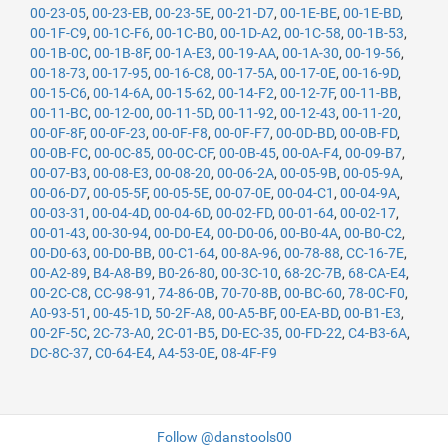
00-23-05
,
00-23-EB
,
00-23-5E
,
00-21-D7
,
00-1E-BE
,
00-1E-BD
,
00-1F-C9
,
00-1C-F6
,
00-1C-B0
,
00-1D-A2
,
00-1C-58
,
00-1B-53
,
00-1B-0C
,
00-1B-8F
,
00-1A-E3
,
00-19-AA
,
00-1A-30
,
00-19-56
,
00-18-73
,
00-17-95
,
00-16-C8
,
00-17-5A
,
00-17-0E
,
00-16-9D
,
00-15-C6
,
00-14-6A
,
00-15-62
,
00-14-F2
,
00-12-7F
,
00-11-BB
,
00-11-BC
,
00-12-00
,
00-11-5D
,
00-11-92
,
00-12-43
,
00-11-20
,
00-0F-8F
,
00-0F-23
,
00-0F-F8
,
00-0F-F7
,
00-0D-BD
,
00-0B-FD
,
00-0B-FC
,
00-0C-85
,
00-0C-CF
,
00-0B-45
,
00-0A-F4
,
00-09-B7
,
00-07-B3
,
00-08-E3
,
00-08-20
,
00-06-2A
,
00-05-9B
,
00-05-9A
,
00-06-D7
,
00-05-5F
,
00-05-5E
,
00-07-0E
,
00-04-C1
,
00-04-9A
,
00-03-31
,
00-04-4D
,
00-04-6D
,
00-02-FD
,
00-01-64
,
00-02-17
,
00-01-43
,
00-30-94
,
00-D0-E4
,
00-D0-06
,
00-B0-4A
,
00-B0-C2
,
00-D0-63
,
00-D0-BB
,
00-C1-64
,
00-8A-96
,
00-78-88
,
CC-16-7E
,
00-A2-89
,
B4-A8-B9
,
B0-26-80
,
00-3C-10
,
68-2C-7B
,
68-CA-E4
,
00-2C-C8
,
CC-98-91
,
74-86-0B
,
70-70-8B
,
00-BC-60
,
78-0C-F0
,
A0-93-51
,
00-45-1D
,
50-2F-A8
,
00-A5-BF
,
00-EA-BD
,
00-B1-E3
,
00-2F-5C
,
2C-73-A0
,
2C-01-B5
,
D0-EC-35
,
00-FD-22
,
C4-B3-6A
,
DC-8C-37
,
C0-64-E4
,
A4-53-0E
,
08-4F-F9
Follow @danstools00