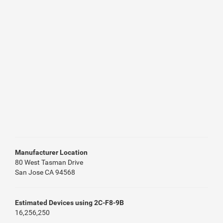
Manufacturer Location
80 West Tasman Drive
San Jose CA 94568
Estimated Devices using 2C-F8-9B
16,256,250