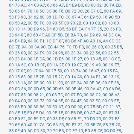
84-78-AC
,
44-03-A7
,
68-86-A7
,
B4-E9-B0
,
00-08-32
,
B0-FA-EB
,
50-06-04
,
70-10-5C
,
3C-08-F6
,
D0-72-DC
,
28-C7-CE
,
6C-FA-89
,
58-F3-9C
,
34-62-88
,
88-1D-FC
,
C0-67-AF
,
64-E9-50
,
18-9C-5D
,
00-50-A2
,
00-50-F0
,
00-90-5F
,
00-90-2B
,
00-10-0B
,
00-10-0D
,
00-10-14
,
0C-D9-96
,
D4-8C-B5
,
58-BF-EA
,
F4-7F-35
,
2C-36-F8
,
28-94-0F
,
8C-60-4F
,
A0-CF-5B
,
E8-BA-70
,
64-D9-89
,
44-D3-CA
,
44-E4-D9
,
64-00-F1
,
1C-DF-0F
,
8C-B6-4F
,
AC-A0-16
,
A4-0C-C3
,
DC-7B-94
,
00-3A-9C
,
EC-44-76
,
FC-FB-FB
,
00-26-CB
,
00-25-B5
,
00-26-0B
,
00-24-F9
,
00-24-98
,
00-23-34
,
00-22-56
,
00-22-55
,
00-23-04
,
00-1F-CA
,
00-1D-E6
,
00-1F-27
,
00-1D-45
,
00-1C-0E
,
00-1A-6C
,
00-1B-0D
,
00-1A-2F
,
00-19-07
,
00-19-A9
,
00-19-E7
,
00-17-0F
,
00-17-94
,
00-17-59
,
00-18-74
,
00-16-47
,
00-15-FA
,
00-15-63
,
00-15-2B
,
00-15-2C
,
00-14-A9
,
00-14-F1
,
00-13-19
,
00-13-1A
,
00-0F-90
,
00-11-93
,
00-0F-24
,
00-0E-D6
,
00-0E-38
,
00-0C-86
,
00-0D-65
,
00-0D-66
,
00-0B-46
,
00-0A-42
,
00-06-D6
,
00-07-85
,
00-08-21
,
00-08-7C
,
00-07-EC
,
00-08-C2
,
00-08-A3
,
00-04-C0
,
00-05-73
,
00-04-6E
,
00-04-4E
,
00-02-FC
,
00-03-FE
,
00-03-FD
,
00-30-B6
,
00-50-A7
,
00-D0-90
,
0C-75-BD
,
0C-11-67
,
00-AF-1F
,
E0-0E-DA
,
00-9E-1E
,
00-EB-D5
,
00-A7-42
,
00-87-31
,
00-B0-E1
,
00-59-DC
,
00-38-DF
,
00-6B-F1
,
70-D3-79
,
00-27-E3
,
70-6E-6D
,
40-01-7A
,
CC-5A-53
,
50-F7-22
,
00-BE-75
,
F8-7B-20
,
38-0E-4D
,
6C-DD-30
,
70-79-B3
,
DC-F7-19
,
B0-8B-CF
,
0C-D0-F8
,