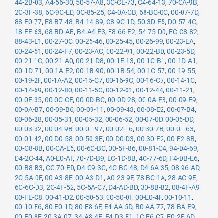
44-2B-03
,
A4-56-30
,
50-57-A8
,
3C-CE-73
,
C4-64-13
,
70-CA-9B
,
2C-3F-38
,
6C-9C-ED
,
0C-85-25
,
C4-0A-CB
,
68-BC-0C
,
00-07-7D
,
88-F0-77
,
E8-B7-48
,
B4-14-89
,
C8-9C-1D
,
50-3D-E5
,
D0-57-4C
,
18-EF-63
,
68-BD-AB
,
B4-A4-E3
,
F8-66-F2
,
54-75-D0
,
EC-C8-82
,
88-43-E1
,
00-27-0C
,
00-25-46
,
00-25-45
,
00-26-99
,
00-23-EA
,
00-24-51
,
00-24-F7
,
00-23-AC
,
00-22-91
,
00-22-BD
,
00-23-5D
,
00-21-1C
,
00-21-A0
,
00-21-D8
,
00-1E-13
,
00-1C-B1
,
00-1D-A1
,
00-1D-71
,
00-1A-E2
,
00-1B-90
,
00-1B-54
,
00-1C-57
,
00-19-55
,
00-19-2F
,
00-1A-A2
,
00-15-C7
,
00-16-9C
,
00-16-C7
,
00-14-1C
,
00-14-69
,
00-12-80
,
00-11-5C
,
00-12-01
,
00-12-44
,
00-11-21
,
00-0F-35
,
00-0C-CE
,
00-0D-BC
,
00-0D-28
,
00-0A-F3
,
00-09-E9
,
00-0A-B7
,
00-09-B6
,
00-09-11
,
00-09-43
,
00-08-E2
,
00-07-B4
,
00-06-28
,
00-05-31
,
00-05-32
,
00-06-52
,
00-07-0D
,
00-05-DD
,
00-03-32
,
00-04-9B
,
00-01-97
,
00-02-16
,
00-30-7B
,
00-01-63
,
00-01-42
,
00-D0-58
,
00-50-3E
,
00-D0-D3
,
00-30-F2
,
00-F2-8B
,
00-C8-8B
,
00-CA-E5
,
00-6C-BC
,
00-5F-86
,
00-81-C4
,
94-D4-69
,
D4-2C-44
,
A0-E0-AF
,
70-7D-B9
,
EC-1D-8B
,
4C-77-6D
,
F4-DB-E6
,
00-B8-B3
,
CC-70-ED
,
D4-C9-3C
,
4C-BC-48
,
D4-6A-35
,
08-96-AD
,
2C-5A-0F
,
00-A3-8E
,
00-A3-D1
,
A0-23-9F
,
78-BC-1A
,
28-AC-9E
,
6C-6C-D3
,
2C-4F-52
,
5C-5A-C7
,
D4-AD-BD
,
30-8B-B2
,
08-4F-A9
,
00-FE-C8
,
00-41-D2
,
00-50-53
,
00-50-0F
,
00-E0-4F
,
00-10-11
,
00-10-F6
,
80-E0-1D
,
80-E8-6F
,
E4-AA-5D
,
B0-AA-77
,
78-BA-F9
,
00-E0-8F
,
20-3A-07
,
34-A8-4E
,
E4-D3-F1
,
1C-E6-C7
,
E0-2F-6D
,