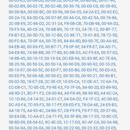
00-03-E3
,
00-04-DD
,
00-04-28
,
00-03-9F
,
00-B0-8E
,
00-01-96
,
00-02-B9
,
00-02-7E
,
00-02-4B
,
00-30-78
,
00-D0-C0
,
00-30-85
,
00-D0-BA
,
00-D0-BC
,
00-30-96
,
00-DA-55
,
04-2A-E2
,
00-62-EC
,
00-2A-10
,
84-3D-C6
,
00-D7-8F
,
00-A6-CA
,
00-42-5A
,
00-76-86
,
2C-0B-E9
,
2C-86-D2
,
2C-31-24
,
F8-0B-CB
,
70-DB-98
,
00-9A-D2
,
70-F3-5A
,
40-CE-24
,
70-6B-B9
,
70-1F-53
,
24-7E-12
,
00-BF-77
,
F8-B7-E2
,
00-5D-73
,
50-1C-B0
,
CC-8E-71
,
70-01-B5
,
78-72-5D
,
00-FC-BA
,
70-0F-6A
,
00-7E-95
,
84-8A-8D
,
B0-90-7E
,
00-AA-6E
,
04-EB-40
,
00-D6-FE
,
00-B7-71
,
F8-0F-6F
,
34-F8-E7
,
D4-AD-71
,
D4-E8-80
,
74-88-BB
,
00-77-8D
,
6C-8B-D3
,
AC-F5-E6
,
00-57-D2
,
18-8B-45
,
00-10-1F
,
00-10-54
,
DC-EB-94
,
5C-83-8F
,
AC-7E-8A
,
38-20-56
,
00-50-2A
,
00-50-14
,
00-90-D9
,
00-90-92
,
00-10-29
,
00-10-07
,
00-60-5C
,
00-E0-F7
,
00-E0-B0
,
00-E0-FE
,
00-E0-A3
,
00-E0-F9
,
50-06-AB
,
00-50-E2
,
00-50-50
,
00-90-21
,
00-90-B1
,
00-02-3D
,
18-E7-28
,
2C-3E-CF
,
10-05-CA
,
1C-DE-A7
,
1C-6A-7A
,
CC-D8-C1
,
7C-0E-CE
,
F0-9E-63
,
F0-7F-06
,
84-80-2D
,
E0-89-9D
,
A8-9D-21
,
BC-F1-F2
,
C8-00-84
,
A0-F8-49
,
88-90-8D
,
A4-6C-2A
,
1C-1D-86
,
C4-14-3C
,
24-01-C7
,
04-DA-D2
,
F4-1F-C2
,
4C-00-82
,
DC-A5-F4
,
7C-95-F3
,
50-17-FF
,
E8-ED-F3
,
78-DA-6E
,
24-E9-B3
,
A4-18-75
,
A4-93-4C
,
24-B6-57
,
C8-F9-F9
,
F0-F7-55
,
20-37-06
,
30-E4-DB
,
1C-AA-07
,
C4-71-FE
,
E0-5F-B9
,
08-17-35
,
10-8C-CF
,
58-8D-09
,
E8-04-62
,
9C-4E-20
,
1C-17-D3
,
9C-AF-CA
,
00-3A-98
,
00-3A-9A
,
00-26-0A
,
00-24-50
,
00-22-90
,
00-23-33
,
00-23-05
,