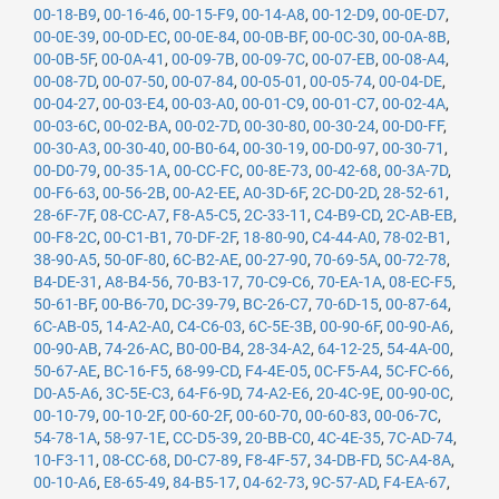
00-18-B9
,
00-16-46
,
00-15-F9
,
00-14-A8
,
00-12-D9
,
00-0E-D7
,
00-0E-39
,
00-0D-EC
,
00-0E-84
,
00-0B-BF
,
00-0C-30
,
00-0A-8B
,
00-0B-5F
,
00-0A-41
,
00-09-7B
,
00-09-7C
,
00-07-EB
,
00-08-A4
,
00-08-7D
,
00-07-50
,
00-07-84
,
00-05-01
,
00-05-74
,
00-04-DE
,
00-04-27
,
00-03-E4
,
00-03-A0
,
00-01-C9
,
00-01-C7
,
00-02-4A
,
00-03-6C
,
00-02-BA
,
00-02-7D
,
00-30-80
,
00-30-24
,
00-D0-FF
,
00-30-A3
,
00-30-40
,
00-B0-64
,
00-30-19
,
00-D0-97
,
00-30-71
,
00-D0-79
,
00-35-1A
,
00-CC-FC
,
00-8E-73
,
00-42-68
,
00-3A-7D
,
00-F6-63
,
00-56-2B
,
00-A2-EE
,
A0-3D-6F
,
2C-D0-2D
,
28-52-61
,
28-6F-7F
,
08-CC-A7
,
F8-A5-C5
,
2C-33-11
,
C4-B9-CD
,
2C-AB-EB
,
00-F8-2C
,
00-C1-B1
,
70-DF-2F
,
18-80-90
,
C4-44-A0
,
78-02-B1
,
38-90-A5
,
50-0F-80
,
6C-B2-AE
,
00-27-90
,
70-69-5A
,
00-72-78
,
B4-DE-31
,
A8-B4-56
,
70-B3-17
,
70-C9-C6
,
70-EA-1A
,
08-EC-F5
,
50-61-BF
,
00-B6-70
,
DC-39-79
,
BC-26-C7
,
70-6D-15
,
00-87-64
,
6C-AB-05
,
14-A2-A0
,
C4-C6-03
,
6C-5E-3B
,
00-90-6F
,
00-90-A6
,
00-90-AB
,
74-26-AC
,
B0-00-B4
,
28-34-A2
,
64-12-25
,
54-4A-00
,
50-67-AE
,
BC-16-F5
,
68-99-CD
,
F4-4E-05
,
0C-F5-A4
,
5C-FC-66
,
D0-A5-A6
,
3C-5E-C3
,
64-F6-9D
,
74-A2-E6
,
20-4C-9E
,
00-90-0C
,
00-10-79
,
00-10-2F
,
00-60-2F
,
00-60-70
,
00-60-83
,
00-06-7C
,
54-78-1A
,
58-97-1E
,
CC-D5-39
,
20-BB-C0
,
4C-4E-35
,
7C-AD-74
,
10-F3-11
,
08-CC-68
,
D0-C7-89
,
F8-4F-57
,
34-DB-FD
,
5C-A4-8A
,
00-10-A6
,
E8-65-49
,
84-B5-17
,
04-62-73
,
9C-57-AD
,
F4-EA-67
,