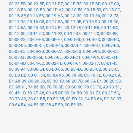
00-23-EB
,
00-23-5E
,
00-21-D7
,
00-1E-BE
,
00-1E-BD
,
00-1F-C9
,
00-1C-F6
,
00-1C-B0
,
00-1D-A2
,
00-1C-58
,
00-1B-53
,
00-1B-0C
,
00-1B-8F
,
00-1A-E3
,
00-19-AA
,
00-1A-30
,
00-19-56
,
00-18-73
,
00-17-95
,
00-16-C8
,
00-17-5A
,
00-17-0E
,
00-16-9D
,
00-15-C6
,
00-14-6A
,
00-15-62
,
00-14-F2
,
00-12-7F
,
00-11-BB
,
00-11-BC
,
00-12-00
,
00-11-5D
,
00-11-92
,
00-12-43
,
00-11-20
,
00-0F-8F
,
00-0F-23
,
00-0F-F8
,
00-0F-F7
,
00-0D-BD
,
00-0B-FD
,
00-0B-FC
,
00-0C-85
,
00-0C-CF
,
00-0B-45
,
00-0A-F4
,
00-09-B7
,
00-07-B3
,
00-08-E3
,
00-08-20
,
00-06-2A
,
00-05-9B
,
00-05-9A
,
00-06-D7
,
00-05-5F
,
00-05-5E
,
00-07-0E
,
00-04-C1
,
00-04-9A
,
00-03-31
,
00-04-4D
,
00-04-6D
,
00-02-FD
,
00-01-64
,
00-02-17
,
00-01-43
,
00-30-94
,
00-D0-E4
,
00-D0-06
,
00-B0-4A
,
00-B0-C2
,
00-D0-63
,
00-D0-BB
,
00-C1-64
,
00-8A-96
,
00-78-88
,
CC-16-7E
,
00-A2-89
,
B4-A8-B9
,
B0-26-80
,
00-3C-10
,
68-2C-7B
,
68-CA-E4
,
00-2C-C8
,
CC-98-91
,
74-86-0B
,
70-70-8B
,
00-BC-60
,
78-0C-F0
,
A0-93-51
,
00-45-1D
,
50-2F-A8
,
00-A5-BF
,
00-EA-BD
,
00-B1-E3
,
00-2F-5C
,
2C-73-A0
,
2C-01-B5
,
D0-EC-35
,
00-FD-22
,
C4-B3-6A
,
DC-8C-37
,
C0-64-E4
,
A4-53-0E
,
08-4F-F9
,
2C-F8-9B