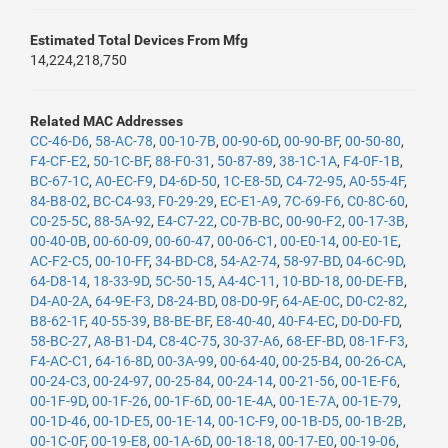
Estimated Total Devices From Mfg
14,224,218,750
Related MAC Addresses
CC-46-D6
,
58-AC-78
,
00-10-7B
,
00-90-6D
,
00-90-BF
,
00-50-80
,
F4-CF-E2
,
50-1C-BF
,
88-F0-31
,
50-87-89
,
38-1C-1A
,
F4-0F-1B
,
BC-67-1C
,
A0-EC-F9
,
D4-6D-50
,
1C-E8-5D
,
C4-72-95
,
A0-55-4F
,
84-B8-02
,
BC-C4-93
,
F0-29-29
,
EC-E1-A9
,
7C-69-F6
,
C0-8C-60
,
C0-25-5C
,
88-5A-92
,
E4-C7-22
,
C0-7B-BC
,
00-90-F2
,
00-17-3B
,
00-40-0B
,
00-60-09
,
00-60-47
,
00-06-C1
,
00-E0-14
,
00-E0-1E
,
AC-F2-C5
,
00-10-FF
,
34-BD-C8
,
54-A2-74
,
58-97-BD
,
04-6C-9D
,
64-D8-14
,
18-33-9D
,
5C-50-15
,
A4-4C-11
,
10-BD-18
,
00-DE-FB
,
D4-A0-2A
,
64-9E-F3
,
D8-24-BD
,
08-D0-9F
,
64-AE-0C
,
D0-C2-82
,
B8-62-1F
,
40-55-39
,
B8-BE-BF
,
E8-40-40
,
40-F4-EC
,
D0-D0-FD
,
58-BC-27
,
A8-B1-D4
,
C8-4C-75
,
30-37-A6
,
68-EF-BD
,
08-1F-F3
,
F4-AC-C1
,
64-16-8D
,
00-3A-99
,
00-64-40
,
00-25-B4
,
00-26-CA
,
00-24-C3
,
00-24-97
,
00-25-84
,
00-24-14
,
00-21-56
,
00-1E-F6
,
00-1F-9D
,
00-1F-26
,
00-1F-6D
,
00-1E-4A
,
00-1E-7A
,
00-1E-79
,
00-1D-46
,
00-1D-E5
,
00-1E-14
,
00-1C-F9
,
00-1B-D5
,
00-1B-2B
,
00-1C-0F
,
00-19-E8
,
00-1A-6D
,
00-18-18
,
00-17-E0
,
00-19-06
,