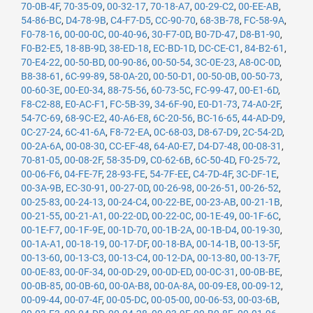
70-0B-4F
,
70-35-09
,
00-32-17
,
70-18-A7
,
00-29-C2
,
00-EE-AB
,
54-86-BC
,
D4-78-9B
,
C4-F7-D5
,
CC-90-70
,
68-3B-78
,
FC-58-9A
,
F0-78-16
,
00-00-0C
,
00-40-96
,
30-F7-0D
,
B0-7D-47
,
D8-B1-90
,
F0-B2-E5
,
18-8B-9D
,
38-ED-18
,
EC-BD-1D
,
DC-CE-C1
,
84-B2-61
,
70-E4-22
,
00-50-BD
,
00-90-86
,
00-50-54
,
3C-0E-23
,
A8-0C-0D
,
B8-38-61
,
6C-99-89
,
58-0A-20
,
00-50-D1
,
00-50-0B
,
00-50-73
,
00-60-3E
,
00-E0-34
,
88-75-56
,
60-73-5C
,
FC-99-47
,
00-E1-6D
,
F8-C2-88
,
E0-AC-F1
,
FC-5B-39
,
34-6F-90
,
E0-D1-73
,
74-A0-2F
,
54-7C-69
,
68-9C-E2
,
40-A6-E8
,
6C-20-56
,
BC-16-65
,
44-AD-D9
,
0C-27-24
,
6C-41-6A
,
F8-72-EA
,
0C-68-03
,
D8-67-D9
,
2C-54-2D
,
00-2A-6A
,
00-08-30
,
CC-EF-48
,
64-A0-E7
,
D4-D7-48
,
00-08-31
,
70-81-05
,
00-08-2F
,
58-35-D9
,
C0-62-6B
,
6C-50-4D
,
F0-25-72
,
00-06-F6
,
04-FE-7F
,
28-93-FE
,
54-7F-EE
,
C4-7D-4F
,
3C-DF-1E
,
00-3A-9B
,
EC-30-91
,
00-27-0D
,
00-26-98
,
00-26-51
,
00-26-52
,
00-25-83
,
00-24-13
,
00-24-C4
,
00-22-BE
,
00-23-AB
,
00-21-1B
,
00-21-55
,
00-21-A1
,
00-22-0D
,
00-22-0C
,
00-1E-49
,
00-1F-6C
,
00-1E-F7
,
00-1F-9E
,
00-1D-70
,
00-1B-2A
,
00-1B-D4
,
00-19-30
,
00-1A-A1
,
00-18-19
,
00-17-DF
,
00-18-BA
,
00-14-1B
,
00-13-5F
,
00-13-60
,
00-13-C3
,
00-13-C4
,
00-12-DA
,
00-13-80
,
00-13-7F
,
00-0E-83
,
00-0F-34
,
00-0D-29
,
00-0D-ED
,
00-0C-31
,
00-0B-BE
,
00-0B-85
,
00-0B-60
,
00-0A-B8
,
00-0A-8A
,
00-09-E8
,
00-09-12
,
00-09-44
,
00-07-4F
,
00-05-DC
,
00-05-00
,
00-06-53
,
00-03-6B
,