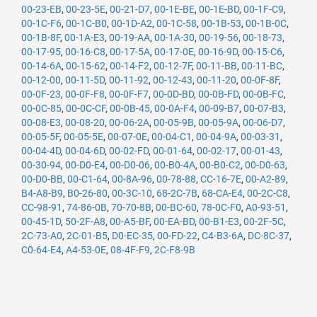
00-23-EB
,
00-23-5E
,
00-21-D7
,
00-1E-BE
,
00-1E-BD
,
00-1F-C9
,
00-1C-F6
,
00-1C-B0
,
00-1D-A2
,
00-1C-58
,
00-1B-53
,
00-1B-0C
,
00-1B-8F
,
00-1A-E3
,
00-19-AA
,
00-1A-30
,
00-19-56
,
00-18-73
,
00-17-95
,
00-16-C8
,
00-17-5A
,
00-17-0E
,
00-16-9D
,
00-15-C6
,
00-14-6A
,
00-15-62
,
00-14-F2
,
00-12-7F
,
00-11-BB
,
00-11-BC
,
00-12-00
,
00-11-5D
,
00-11-92
,
00-12-43
,
00-11-20
,
00-0F-8F
,
00-0F-23
,
00-0F-F8
,
00-0F-F7
,
00-0D-BD
,
00-0B-FD
,
00-0B-FC
,
00-0C-85
,
00-0C-CF
,
00-0B-45
,
00-0A-F4
,
00-09-B7
,
00-07-B3
,
00-08-E3
,
00-08-20
,
00-06-2A
,
00-05-9B
,
00-05-9A
,
00-06-D7
,
00-05-5F
,
00-05-5E
,
00-07-0E
,
00-04-C1
,
00-04-9A
,
00-03-31
,
00-04-4D
,
00-04-6D
,
00-02-FD
,
00-01-64
,
00-02-17
,
00-01-43
,
00-30-94
,
00-D0-E4
,
00-D0-06
,
00-B0-4A
,
00-B0-C2
,
00-D0-63
,
00-D0-BB
,
00-C1-64
,
00-8A-96
,
00-78-88
,
CC-16-7E
,
00-A2-89
,
B4-A8-B9
,
B0-26-80
,
00-3C-10
,
68-2C-7B
,
68-CA-E4
,
00-2C-C8
,
CC-98-91
,
74-86-0B
,
70-70-8B
,
00-BC-60
,
78-0C-F0
,
A0-93-51
,
00-45-1D
,
50-2F-A8
,
00-A5-BF
,
00-EA-BD
,
00-B1-E3
,
00-2F-5C
,
2C-73-A0
,
2C-01-B5
,
D0-EC-35
,
00-FD-22
,
C4-B3-6A
,
DC-8C-37
,
C0-64-E4
,
A4-53-0E
,
08-4F-F9
,
2C-F8-9B