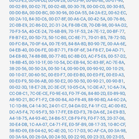
00-03-E3
,
00-04-DD
,
00-04-28
,
00-03-9F
,
00-B0-8E
,
00-01-96
,
00-02-B9
,
00-02-7E
,
00-02-4B
,
00-30-78
,
00-D0-C0
,
00-30-85
,
00-D0-BA
,
00-D0-BC
,
00-30-96
,
00-DA-55
,
04-2A-E2
,
00-62-EC
,
00-2A-10
,
84-3D-C6
,
00-D7-8F
,
00-A6-CA
,
00-42-5A
,
00-76-86
,
2C-0B-E9
,
2C-86-D2
,
2C-31-24
,
F8-0B-CB
,
70-DB-98
,
00-9A-D2
,
70-F3-5A
,
40-CE-24
,
70-6B-B9
,
70-1F-53
,
24-7E-12
,
00-BF-77
,
F8-B7-E2
,
00-5D-73
,
50-1C-B0
,
CC-8E-71
,
70-01-B5
,
78-72-5D
,
00-FC-BA
,
70-0F-6A
,
00-7E-95
,
84-8A-8D
,
B0-90-7E
,
00-AA-6E
,
04-EB-40
,
00-D6-FE
,
00-B7-71
,
F8-0F-6F
,
34-F8-E7
,
D4-AD-71
,
D4-E8-80
,
74-88-BB
,
00-77-8D
,
6C-8B-D3
,
AC-F5-E6
,
00-57-D2
,
18-8B-45
,
00-10-1F
,
00-10-54
,
DC-EB-94
,
5C-83-8F
,
AC-7E-8A
,
38-20-56
,
00-50-2A
,
00-50-14
,
00-90-D9
,
00-90-92
,
00-10-29
,
00-10-07
,
00-60-5C
,
00-E0-F7
,
00-E0-B0
,
00-E0-FE
,
00-E0-A3
,
00-E0-F9
,
50-06-AB
,
00-50-E2
,
00-50-50
,
00-90-21
,
00-90-B1
,
00-02-3D
,
18-E7-28
,
2C-3E-CF
,
10-05-CA
,
1C-DE-A7
,
1C-6A-7A
,
CC-D8-C1
,
7C-0E-CE
,
F0-9E-63
,
F0-7F-06
,
84-80-2D
,
E0-89-9D
,
A8-9D-21
,
BC-F1-F2
,
C8-00-84
,
A0-F8-49
,
88-90-8D
,
A4-6C-2A
,
1C-1D-86
,
C4-14-3C
,
24-01-C7
,
04-DA-D2
,
F4-1F-C2
,
4C-00-82
,
DC-A5-F4
,
7C-95-F3
,
50-17-FF
,
E8-ED-F3
,
78-DA-6E
,
24-E9-B3
,
A4-18-75
,
A4-93-4C
,
24-B6-57
,
C8-F9-F9
,
F0-F7-55
,
20-37-06
,
30-E4-DB
,
1C-AA-07
,
C4-71-FE
,
E0-5F-B9
,
08-17-35
,
10-8C-CF
,
58-8D-09
,
E8-04-62
,
9C-4E-20
,
1C-17-D3
,
9C-AF-CA
,
00-3A-98
,
00-3A-9A
,
00-26-0A
,
00-24-50
,
00-22-90
,
00-23-33
,
00-23-05
,