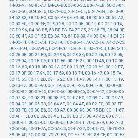
44-03-A7
,
68-86-A7
,
B4-E9-B0
,
00-08-32
,
B0-FA-EB
,
50-06-04
,
70-10-5C
,
3C-08-F6
,
D0-72-DC
,
28-C7-CE
,
6C-FA-89
,
58-F3-9C
,
34-62-88
,
88-1D-FC
,
C0-67-AF
,
64-E9-50
,
18-9C-5D
,
00-50-A2
,
00-50-F0
,
00-90-5F
,
00-90-2B
,
00-10-0B
,
00-10-0D
,
00-10-14
,
0C-D9-96
,
D4-8C-B5
,
58-BF-EA
,
F4-7F-35
,
2C-36-F8
,
28-94-0F
,
8C-60-4F
,
A0-CF-5B
,
E8-BA-70
,
64-D9-89
,
44-D3-CA
,
44-E4-D9
,
64-00-F1
,
04-C5-A4
,
1C-DF-0F
,
8C-B6-4F
,
AC-A0-16
,
A4-0C-C3
,
DC-7B-94
,
00-3A-9C
,
EC-44-76
,
FC-FB-FB
,
00-26-CB
,
00-25-B5
,
00-26-0B
,
00-24-F9
,
00-24-98
,
00-23-34
,
00-22-56
,
00-22-55
,
00-23-04
,
00-1F-CA
,
00-1D-E6
,
00-1F-27
,
00-1D-45
,
00-1C-0E
,
00-1A-6C
,
00-1B-0D
,
00-1A-2F
,
00-19-07
,
00-19-A9
,
00-19-E7
,
00-17-0F
,
00-17-94
,
00-17-59
,
00-18-74
,
00-16-47
,
00-15-FA
,
00-15-63
,
00-15-2B
,
00-15-2C
,
00-14-A9
,
00-14-F1
,
00-13-19
,
00-13-1A
,
00-0F-90
,
00-11-93
,
00-0F-24
,
00-0E-D6
,
00-0E-38
,
00-0C-86
,
00-0D-65
,
00-0D-66
,
00-0B-46
,
00-0A-42
,
00-06-D6
,
00-07-85
,
00-08-21
,
00-08-7C
,
00-07-EC
,
00-08-C2
,
00-08-A3
,
00-04-C0
,
00-05-73
,
00-04-6E
,
00-04-4E
,
00-02-FC
,
00-03-FE
,
00-03-FD
,
00-30-B6
,
00-50-A7
,
00-D0-90
,
0C-75-BD
,
0C-11-67
,
00-AF-1F
,
E0-0E-DA
,
00-9E-1E
,
00-EB-D5
,
00-A7-42
,
00-87-31
,
00-B0-E1
,
00-59-DC
,
00-38-DF
,
00-6B-F1
,
70-D3-79
,
00-27-E3
,
70-6E-6D
,
40-01-7A
,
CC-5A-53
,
50-F7-22
,
00-BE-75
,
F8-7B-20
,
38-0E-4D
,
6C-DD-30
,
70-79-B3
,
DC-F7-19
,
B0-8B-CF
,
0C-D0-F8
,