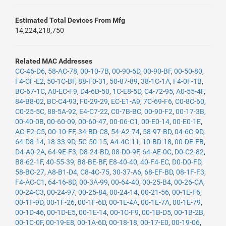
Estimated Total Devices From Mfg
14,224,218,750
Related MAC Addresses
CC-46-D6
,
58-AC-78
,
00-10-7B
,
00-90-6D
,
00-90-BF
,
00-50-80
,
F4-CF-E2
,
50-1C-BF
,
88-F0-31
,
50-87-89
,
38-1C-1A
,
F4-0F-1B
,
BC-67-1C
,
A0-EC-F9
,
D4-6D-50
,
1C-E8-5D
,
C4-72-95
,
A0-55-4F
,
84-B8-02
,
BC-C4-93
,
F0-29-29
,
EC-E1-A9
,
7C-69-F6
,
C0-8C-60
,
C0-25-5C
,
88-5A-92
,
E4-C7-22
,
C0-7B-BC
,
00-90-F2
,
00-17-3B
,
00-40-0B
,
00-60-09
,
00-60-47
,
00-06-C1
,
00-E0-14
,
00-E0-1E
,
AC-F2-C5
,
00-10-FF
,
34-BD-C8
,
54-A2-74
,
58-97-BD
,
04-6C-9D
,
64-D8-14
,
18-33-9D
,
5C-50-15
,
A4-4C-11
,
10-BD-18
,
00-DE-FB
,
D4-A0-2A
,
64-9E-F3
,
D8-24-BD
,
08-D0-9F
,
64-AE-0C
,
D0-C2-82
,
B8-62-1F
,
40-55-39
,
B8-BE-BF
,
E8-40-40
,
40-F4-EC
,
D0-D0-FD
,
58-BC-27
,
A8-B1-D4
,
C8-4C-75
,
30-37-A6
,
68-EF-BD
,
08-1F-F3
,
F4-AC-C1
,
64-16-8D
,
00-3A-99
,
00-64-40
,
00-25-B4
,
00-26-CA
,
00-24-C3
,
00-24-97
,
00-25-84
,
00-24-14
,
00-21-56
,
00-1E-F6
,
00-1F-9D
,
00-1F-26
,
00-1F-6D
,
00-1E-4A
,
00-1E-7A
,
00-1E-79
,
00-1D-46
,
00-1D-E5
,
00-1E-14
,
00-1C-F9
,
00-1B-D5
,
00-1B-2B
,
00-1C-0F
,
00-19-E8
,
00-1A-6D
,
00-18-18
,
00-17-E0
,
00-19-06
,