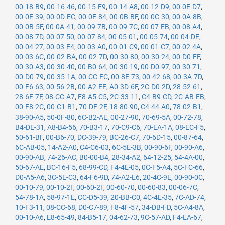
00-18-B9
,
00-16-46
,
00-15-F9
,
00-14-A8
,
00-12-D9
,
00-0E-D7
,
00-0E-39
,
00-0D-EC
,
00-0E-84
,
00-0B-BF
,
00-0C-30
,
00-0A-8B
,
00-0B-5F
,
00-0A-41
,
00-09-7B
,
00-09-7C
,
00-07-EB
,
00-08-A4
,
00-08-7D
,
00-07-50
,
00-07-84
,
00-05-01
,
00-05-74
,
00-04-DE
,
00-04-27
,
00-03-E4
,
00-03-A0
,
00-01-C9
,
00-01-C7
,
00-02-4A
,
00-03-6C
,
00-02-BA
,
00-02-7D
,
00-30-80
,
00-30-24
,
00-D0-FF
,
00-30-A3
,
00-30-40
,
00-B0-64
,
00-30-19
,
00-D0-97
,
00-30-71
,
00-D0-79
,
00-35-1A
,
00-CC-FC
,
00-8E-73
,
00-42-68
,
00-3A-7D
,
00-F6-63
,
00-56-2B
,
00-A2-EE
,
A0-3D-6F
,
2C-D0-2D
,
28-52-61
,
28-6F-7F
,
08-CC-A7
,
F8-A5-C5
,
2C-33-11
,
C4-B9-CD
,
2C-AB-EB
,
00-F8-2C
,
00-C1-B1
,
70-DF-2F
,
18-80-90
,
C4-44-A0
,
78-02-B1
,
38-90-A5
,
50-0F-80
,
6C-B2-AE
,
00-27-90
,
70-69-5A
,
00-72-78
,
B4-DE-31
,
A8-B4-56
,
70-B3-17
,
70-C9-C6
,
70-EA-1A
,
08-EC-F5
,
50-61-BF
,
00-B6-70
,
DC-39-79
,
BC-26-C7
,
70-6D-15
,
00-87-64
,
6C-AB-05
,
14-A2-A0
,
C4-C6-03
,
6C-5E-3B
,
00-90-6F
,
00-90-A6
,
00-90-AB
,
74-26-AC
,
B0-00-B4
,
28-34-A2
,
64-12-25
,
54-4A-00
,
50-67-AE
,
BC-16-F5
,
68-99-CD
,
F4-4E-05
,
0C-F5-A4
,
5C-FC-66
,
D0-A5-A6
,
3C-5E-C3
,
64-F6-9D
,
74-A2-E6
,
20-4C-9E
,
00-90-0C
,
00-10-79
,
00-10-2F
,
00-60-2F
,
00-60-70
,
00-60-83
,
00-06-7C
,
54-78-1A
,
58-97-1E
,
CC-D5-39
,
20-BB-C0
,
4C-4E-35
,
7C-AD-74
,
10-F3-11
,
08-CC-68
,
D0-C7-89
,
F8-4F-57
,
34-DB-FD
,
5C-A4-8A
,
00-10-A6
,
E8-65-49
,
84-B5-17
,
04-62-73
,
9C-57-AD
,
F4-EA-67
,