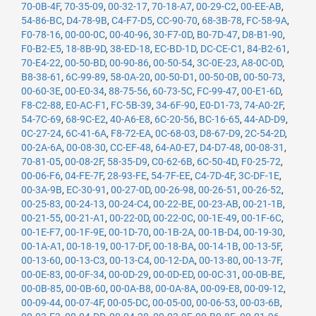
70-0B-4F
,
70-35-09
,
00-32-17
,
70-18-A7
,
00-29-C2
,
00-EE-AB
,
54-86-BC
,
D4-78-9B
,
C4-F7-D5
,
CC-90-70
,
68-3B-78
,
FC-58-9A
,
F0-78-16
,
00-00-0C
,
00-40-96
,
30-F7-0D
,
B0-7D-47
,
D8-B1-90
,
F0-B2-E5
,
18-8B-9D
,
38-ED-18
,
EC-BD-1D
,
DC-CE-C1
,
84-B2-61
,
70-E4-22
,
00-50-BD
,
00-90-86
,
00-50-54
,
3C-0E-23
,
A8-0C-0D
,
B8-38-61
,
6C-99-89
,
58-0A-20
,
00-50-D1
,
00-50-0B
,
00-50-73
,
00-60-3E
,
00-E0-34
,
88-75-56
,
60-73-5C
,
FC-99-47
,
00-E1-6D
,
F8-C2-88
,
E0-AC-F1
,
FC-5B-39
,
34-6F-90
,
E0-D1-73
,
74-A0-2F
,
54-7C-69
,
68-9C-E2
,
40-A6-E8
,
6C-20-56
,
BC-16-65
,
44-AD-D9
,
0C-27-24
,
6C-41-6A
,
F8-72-EA
,
0C-68-03
,
D8-67-D9
,
2C-54-2D
,
00-2A-6A
,
00-08-30
,
CC-EF-48
,
64-A0-E7
,
D4-D7-48
,
00-08-31
,
70-81-05
,
00-08-2F
,
58-35-D9
,
C0-62-6B
,
6C-50-4D
,
F0-25-72
,
00-06-F6
,
04-FE-7F
,
28-93-FE
,
54-7F-EE
,
C4-7D-4F
,
3C-DF-1E
,
00-3A-9B
,
EC-30-91
,
00-27-0D
,
00-26-98
,
00-26-51
,
00-26-52
,
00-25-83
,
00-24-13
,
00-24-C4
,
00-22-BE
,
00-23-AB
,
00-21-1B
,
00-21-55
,
00-21-A1
,
00-22-0D
,
00-22-0C
,
00-1E-49
,
00-1F-6C
,
00-1E-F7
,
00-1F-9E
,
00-1D-70
,
00-1B-2A
,
00-1B-D4
,
00-19-30
,
00-1A-A1
,
00-18-19
,
00-17-DF
,
00-18-BA
,
00-14-1B
,
00-13-5F
,
00-13-60
,
00-13-C3
,
00-13-C4
,
00-12-DA
,
00-13-80
,
00-13-7F
,
00-0E-83
,
00-0F-34
,
00-0D-29
,
00-0D-ED
,
00-0C-31
,
00-0B-BE
,
00-0B-85
,
00-0B-60
,
00-0A-B8
,
00-0A-8A
,
00-09-E8
,
00-09-12
,
00-09-44
,
00-07-4F
,
00-05-DC
,
00-05-00
,
00-06-53
,
00-03-6B
,