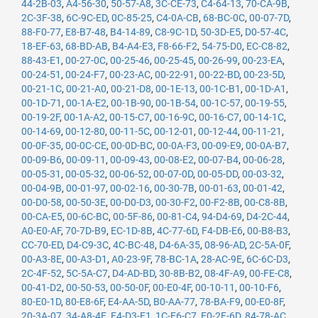
44-2B-03
,
A4-56-30
,
50-57-A8
,
3C-CE-73
,
C4-64-13
,
70-CA-9B
,
2C-3F-38
,
6C-9C-ED
,
0C-85-25
,
C4-0A-CB
,
68-BC-0C
,
00-07-7D
,
88-F0-77
,
E8-B7-48
,
B4-14-89
,
C8-9C-1D
,
50-3D-E5
,
D0-57-4C
,
18-EF-63
,
68-BD-AB
,
B4-A4-E3
,
F8-66-F2
,
54-75-D0
,
EC-C8-82
,
88-43-E1
,
00-27-0C
,
00-25-46
,
00-25-45
,
00-26-99
,
00-23-EA
,
00-24-51
,
00-24-F7
,
00-23-AC
,
00-22-91
,
00-22-BD
,
00-23-5D
,
00-21-1C
,
00-21-A0
,
00-21-D8
,
00-1E-13
,
00-1C-B1
,
00-1D-A1
,
00-1D-71
,
00-1A-E2
,
00-1B-90
,
00-1B-54
,
00-1C-57
,
00-19-55
,
00-19-2F
,
00-1A-A2
,
00-15-C7
,
00-16-9C
,
00-16-C7
,
00-14-1C
,
00-14-69
,
00-12-80
,
00-11-5C
,
00-12-01
,
00-12-44
,
00-11-21
,
00-0F-35
,
00-0C-CE
,
00-0D-BC
,
00-0A-F3
,
00-09-E9
,
00-0A-B7
,
00-09-B6
,
00-09-11
,
00-09-43
,
00-08-E2
,
00-07-B4
,
00-06-28
,
00-05-31
,
00-05-32
,
00-06-52
,
00-07-0D
,
00-05-DD
,
00-03-32
,
00-04-9B
,
00-01-97
,
00-02-16
,
00-30-7B
,
00-01-63
,
00-01-42
,
00-D0-58
,
00-50-3E
,
00-D0-D3
,
00-30-F2
,
00-F2-8B
,
00-C8-8B
,
00-CA-E5
,
00-6C-BC
,
00-5F-86
,
00-81-C4
,
94-D4-69
,
D4-2C-44
,
A0-E0-AF
,
70-7D-B9
,
EC-1D-8B
,
4C-77-6D
,
F4-DB-E6
,
00-B8-B3
,
CC-70-ED
,
D4-C9-3C
,
4C-BC-48
,
D4-6A-35
,
08-96-AD
,
2C-5A-0F
,
00-A3-8E
,
00-A3-D1
,
A0-23-9F
,
78-BC-1A
,
28-AC-9E
,
6C-6C-D3
,
2C-4F-52
,
5C-5A-C7
,
D4-AD-BD
,
30-8B-B2
,
08-4F-A9
,
00-FE-C8
,
00-41-D2
,
00-50-53
,
00-50-0F
,
00-E0-4F
,
00-10-11
,
00-10-F6
,
80-E0-1D
,
80-E8-6F
,
E4-AA-5D
,
B0-AA-77
,
78-BA-F9
,
00-E0-8F
,
20-3A-07
,
34-A8-4E
,
E4-D3-F1
,
1C-E6-C7
,
E0-2F-6D
,
84-78-AC
,