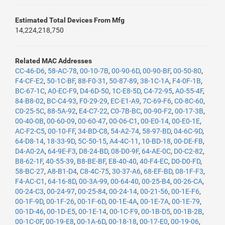
Estimated Total Devices From Mfg
14,224,218,750
Related MAC Addresses
CC-46-D6
,
58-AC-78
,
00-10-7B
,
00-90-6D
,
00-90-BF
,
00-50-80
,
F4-CF-E2
,
50-1C-BF
,
88-F0-31
,
50-87-89
,
38-1C-1A
,
F4-0F-1B
,
BC-67-1C
,
A0-EC-F9
,
D4-6D-50
,
1C-E8-5D
,
C4-72-95
,
A0-55-4F
,
84-B8-02
,
BC-C4-93
,
F0-29-29
,
EC-E1-A9
,
7C-69-F6
,
C0-8C-60
,
C0-25-5C
,
88-5A-92
,
E4-C7-22
,
C0-7B-BC
,
00-90-F2
,
00-17-3B
,
00-40-0B
,
00-60-09
,
00-60-47
,
00-06-C1
,
00-E0-14
,
00-E0-1E
,
AC-F2-C5
,
00-10-FF
,
34-BD-C8
,
54-A2-74
,
58-97-BD
,
04-6C-9D
,
64-D8-14
,
18-33-9D
,
5C-50-15
,
A4-4C-11
,
10-BD-18
,
00-DE-FB
,
D4-A0-2A
,
64-9E-F3
,
D8-24-BD
,
08-D0-9F
,
64-AE-0C
,
D0-C2-82
,
B8-62-1F
,
40-55-39
,
B8-BE-BF
,
E8-40-40
,
40-F4-EC
,
D0-D0-FD
,
58-BC-27
,
A8-B1-D4
,
C8-4C-75
,
30-37-A6
,
68-EF-BD
,
08-1F-F3
,
F4-AC-C1
,
64-16-8D
,
00-3A-99
,
00-64-40
,
00-25-B4
,
00-26-CA
,
00-24-C3
,
00-24-97
,
00-25-84
,
00-24-14
,
00-21-56
,
00-1E-F6
,
00-1F-9D
,
00-1F-26
,
00-1F-6D
,
00-1E-4A
,
00-1E-7A
,
00-1E-79
,
00-1D-46
,
00-1D-E5
,
00-1E-14
,
00-1C-F9
,
00-1B-D5
,
00-1B-2B
,
00-1C-0F
,
00-19-E8
,
00-1A-6D
,
00-18-18
,
00-17-E0
,
00-19-06
,