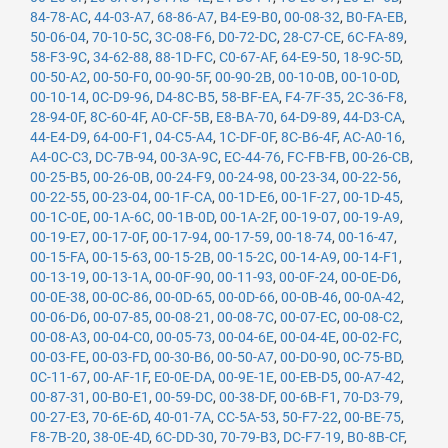
84-78-AC
,
44-03-A7
,
68-86-A7
,
B4-E9-B0
,
00-08-32
,
B0-FA-EB
,
50-06-04
,
70-10-5C
,
3C-08-F6
,
D0-72-DC
,
28-C7-CE
,
6C-FA-89
,
58-F3-9C
,
34-62-88
,
88-1D-FC
,
C0-67-AF
,
64-E9-50
,
18-9C-5D
,
00-50-A2
,
00-50-F0
,
00-90-5F
,
00-90-2B
,
00-10-0B
,
00-10-0D
,
00-10-14
,
0C-D9-96
,
D4-8C-B5
,
58-BF-EA
,
F4-7F-35
,
2C-36-F8
,
28-94-0F
,
8C-60-4F
,
A0-CF-5B
,
E8-BA-70
,
64-D9-89
,
44-D3-CA
,
44-E4-D9
,
64-00-F1
,
04-C5-A4
,
1C-DF-0F
,
8C-B6-4F
,
AC-A0-16
,
A4-0C-C3
,
DC-7B-94
,
00-3A-9C
,
EC-44-76
,
FC-FB-FB
,
00-26-CB
,
00-25-B5
,
00-26-0B
,
00-24-F9
,
00-24-98
,
00-23-34
,
00-22-56
,
00-22-55
,
00-23-04
,
00-1F-CA
,
00-1D-E6
,
00-1F-27
,
00-1D-45
,
00-1C-0E
,
00-1A-6C
,
00-1B-0D
,
00-1A-2F
,
00-19-07
,
00-19-A9
,
00-19-E7
,
00-17-0F
,
00-17-94
,
00-17-59
,
00-18-74
,
00-16-47
,
00-15-FA
,
00-15-63
,
00-15-2B
,
00-15-2C
,
00-14-A9
,
00-14-F1
,
00-13-19
,
00-13-1A
,
00-0F-90
,
00-11-93
,
00-0F-24
,
00-0E-D6
,
00-0E-38
,
00-0C-86
,
00-0D-65
,
00-0D-66
,
00-0B-46
,
00-0A-42
,
00-06-D6
,
00-07-85
,
00-08-21
,
00-08-7C
,
00-07-EC
,
00-08-C2
,
00-08-A3
,
00-04-C0
,
00-05-73
,
00-04-6E
,
00-04-4E
,
00-02-FC
,
00-03-FE
,
00-03-FD
,
00-30-B6
,
00-50-A7
,
00-D0-90
,
0C-75-BD
,
0C-11-67
,
00-AF-1F
,
E0-0E-DA
,
00-9E-1E
,
00-EB-D5
,
00-A7-42
,
00-87-31
,
00-B0-E1
,
00-59-DC
,
00-38-DF
,
00-6B-F1
,
70-D3-79
,
00-27-E3
,
70-6E-6D
,
40-01-7A
,
CC-5A-53
,
50-F7-22
,
00-BE-75
,
F8-7B-20
,
38-0E-4D
,
6C-DD-30
,
70-79-B3
,
DC-F7-19
,
B0-8B-CF
,