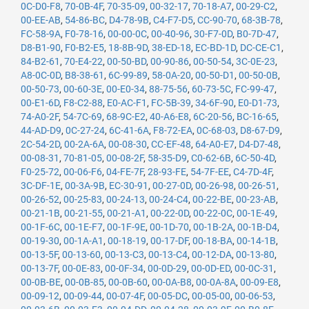
0C-D0-F8
,
70-0B-4F
,
70-35-09
,
00-32-17
,
70-18-A7
,
00-29-C2
,
00-EE-AB
,
54-86-BC
,
D4-78-9B
,
C4-F7-D5
,
CC-90-70
,
68-3B-78
,
FC-58-9A
,
F0-78-16
,
00-00-0C
,
00-40-96
,
30-F7-0D
,
B0-7D-47
,
D8-B1-90
,
F0-B2-E5
,
18-8B-9D
,
38-ED-18
,
EC-BD-1D
,
DC-CE-C1
,
84-B2-61
,
70-E4-22
,
00-50-BD
,
00-90-86
,
00-50-54
,
3C-0E-23
,
A8-0C-0D
,
B8-38-61
,
6C-99-89
,
58-0A-20
,
00-50-D1
,
00-50-0B
,
00-50-73
,
00-60-3E
,
00-E0-34
,
88-75-56
,
60-73-5C
,
FC-99-47
,
00-E1-6D
,
F8-C2-88
,
E0-AC-F1
,
FC-5B-39
,
34-6F-90
,
E0-D1-73
,
74-A0-2F
,
54-7C-69
,
68-9C-E2
,
40-A6-E8
,
6C-20-56
,
BC-16-65
,
44-AD-D9
,
0C-27-24
,
6C-41-6A
,
F8-72-EA
,
0C-68-03
,
D8-67-D9
,
2C-54-2D
,
00-2A-6A
,
00-08-30
,
CC-EF-48
,
64-A0-E7
,
D4-D7-48
,
00-08-31
,
70-81-05
,
00-08-2F
,
58-35-D9
,
C0-62-6B
,
6C-50-4D
,
F0-25-72
,
00-06-F6
,
04-FE-7F
,
28-93-FE
,
54-7F-EE
,
C4-7D-4F
,
3C-DF-1E
,
00-3A-9B
,
EC-30-91
,
00-27-0D
,
00-26-98
,
00-26-51
,
00-26-52
,
00-25-83
,
00-24-13
,
00-24-C4
,
00-22-BE
,
00-23-AB
,
00-21-1B
,
00-21-55
,
00-21-A1
,
00-22-0D
,
00-22-0C
,
00-1E-49
,
00-1F-6C
,
00-1E-F7
,
00-1F-9E
,
00-1D-70
,
00-1B-2A
,
00-1B-D4
,
00-19-30
,
00-1A-A1
,
00-18-19
,
00-17-DF
,
00-18-BA
,
00-14-1B
,
00-13-5F
,
00-13-60
,
00-13-C3
,
00-13-C4
,
00-12-DA
,
00-13-80
,
00-13-7F
,
00-0E-83
,
00-0F-34
,
00-0D-29
,
00-0D-ED
,
00-0C-31
,
00-0B-BE
,
00-0B-85
,
00-0B-60
,
00-0A-B8
,
00-0A-8A
,
00-09-E8
,
00-09-12
,
00-09-44
,
00-07-4F
,
00-05-DC
,
00-05-00
,
00-06-53
,