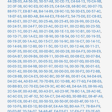
44-2B-03
,
A4-56-30
,
50-57-A8
,
3C-CE-73
,
C4-64-13
,
70-CA-9B
,
2C-3F-38
,
6C-9C-ED
,
0C-85-25
,
C4-0A-CB
,
68-BC-0C
,
00-07-7D
,
88-F0-77
,
E8-B7-48
,
B4-14-89
,
C8-9C-1D
,
50-3D-E5
,
D0-57-4C
,
18-EF-63
,
68-BD-AB
,
B4-A4-E3
,
F8-66-F2
,
54-75-D0
,
EC-C8-82
,
88-43-E1
,
00-27-0C
,
00-25-46
,
00-25-45
,
00-26-99
,
00-23-EA
,
00-24-51
,
00-24-F7
,
00-23-AC
,
00-22-91
,
00-22-BD
,
00-23-5D
,
00-21-1C
,
00-21-A0
,
00-21-D8
,
00-1E-13
,
00-1C-B1
,
00-1D-A1
,
00-1D-71
,
00-1A-E2
,
00-1B-90
,
00-1B-54
,
00-1C-57
,
00-19-55
,
00-19-2F
,
00-1A-A2
,
00-15-C7
,
00-16-9C
,
00-16-C7
,
00-14-1C
,
00-14-69
,
00-12-80
,
00-11-5C
,
00-12-01
,
00-12-44
,
00-11-21
,
00-0F-35
,
00-0C-CE
,
00-0D-BC
,
00-0D-28
,
00-0A-F3
,
00-09-E9
,
00-0A-B7
,
00-09-B6
,
00-09-11
,
00-09-43
,
00-08-E2
,
00-07-B4
,
00-06-28
,
00-05-31
,
00-05-32
,
00-06-52
,
00-07-0D
,
00-05-DD
,
00-03-32
,
00-04-9B
,
00-01-97
,
00-02-16
,
00-30-7B
,
00-01-63
,
00-01-42
,
00-D0-58
,
00-50-3E
,
00-D0-D3
,
00-30-F2
,
00-F2-8B
,
00-C8-8B
,
00-CA-E5
,
00-6C-BC
,
00-5F-86
,
00-81-C4
,
94-D4-69
,
D4-2C-44
,
A0-E0-AF
,
70-7D-B9
,
EC-1D-8B
,
4C-77-6D
,
F4-DB-E6
,
00-B8-B3
,
CC-70-ED
,
D4-C9-3C
,
4C-BC-48
,
D4-6A-35
,
08-96-AD
,
2C-5A-0F
,
00-A3-8E
,
00-A3-D1
,
A0-23-9F
,
78-BC-1A
,
28-AC-9E
,
6C-6C-D3
,
2C-4F-52
,
5C-5A-C7
,
D4-AD-BD
,
30-8B-B2
,
08-4F-A9
,
00-FE-C8
,
00-41-D2
,
00-50-53
,
00-50-0F
,
00-E0-4F
,
00-10-11
,
00-10-F6
,
80-E0-1D
,
80-E8-6F
,
E4-AA-5D
,
B0-AA-77
,
78-BA-F9
,
00-E0-8F
,
20-3A-07
,
34-A8-4E
,
E4-D3-F1
,
1C-E6-C7
,
E0-2F-6D
,