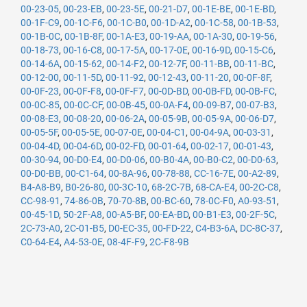
00-23-05
,
00-23-EB
,
00-23-5E
,
00-21-D7
,
00-1E-BE
,
00-1E-BD
,
00-1F-C9
,
00-1C-F6
,
00-1C-B0
,
00-1D-A2
,
00-1C-58
,
00-1B-53
,
00-1B-0C
,
00-1B-8F
,
00-1A-E3
,
00-19-AA
,
00-1A-30
,
00-19-56
,
00-18-73
,
00-16-C8
,
00-17-5A
,
00-17-0E
,
00-16-9D
,
00-15-C6
,
00-14-6A
,
00-15-62
,
00-14-F2
,
00-12-7F
,
00-11-BB
,
00-11-BC
,
00-12-00
,
00-11-5D
,
00-11-92
,
00-12-43
,
00-11-20
,
00-0F-8F
,
00-0F-23
,
00-0F-F8
,
00-0F-F7
,
00-0D-BD
,
00-0B-FD
,
00-0B-FC
,
00-0C-85
,
00-0C-CF
,
00-0B-45
,
00-0A-F4
,
00-09-B7
,
00-07-B3
,
00-08-E3
,
00-08-20
,
00-06-2A
,
00-05-9B
,
00-05-9A
,
00-06-D7
,
00-05-5F
,
00-05-5E
,
00-07-0E
,
00-04-C1
,
00-04-9A
,
00-03-31
,
00-04-4D
,
00-04-6D
,
00-02-FD
,
00-01-64
,
00-02-17
,
00-01-43
,
00-30-94
,
00-D0-E4
,
00-D0-06
,
00-B0-4A
,
00-B0-C2
,
00-D0-63
,
00-D0-BB
,
00-C1-64
,
00-8A-96
,
00-78-88
,
CC-16-7E
,
00-A2-89
,
B4-A8-B9
,
B0-26-80
,
00-3C-10
,
68-2C-7B
,
68-CA-E4
,
00-2C-C8
,
CC-98-91
,
74-86-0B
,
70-70-8B
,
00-BC-60
,
78-0C-F0
,
A0-93-51
,
00-45-1D
,
50-2F-A8
,
00-A5-BF
,
00-EA-BD
,
00-B1-E3
,
00-2F-5C
,
2C-73-A0
,
2C-01-B5
,
D0-EC-35
,
00-FD-22
,
C4-B3-6A
,
DC-8C-37
,
C0-64-E4
,
A4-53-0E
,
08-4F-F9
,
2C-F8-9B