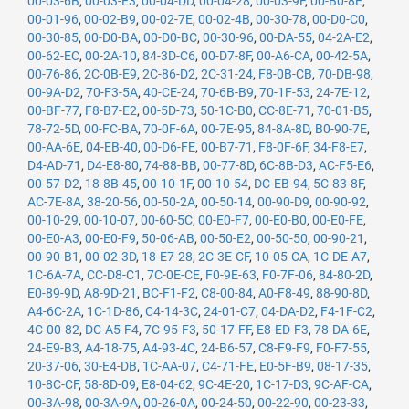
00-03-6B
,
00-03-E3
,
00-04-DD
,
00-04-28
,
00-03-9F
,
00-B0-8E
,
00-01-96
,
00-02-B9
,
00-02-7E
,
00-02-4B
,
00-30-78
,
00-D0-C0
,
00-30-85
,
00-D0-BA
,
00-D0-BC
,
00-30-96
,
00-DA-55
,
04-2A-E2
,
00-62-EC
,
00-2A-10
,
84-3D-C6
,
00-D7-8F
,
00-A6-CA
,
00-42-5A
,
00-76-86
,
2C-0B-E9
,
2C-86-D2
,
2C-31-24
,
F8-0B-CB
,
70-DB-98
,
00-9A-D2
,
70-F3-5A
,
40-CE-24
,
70-6B-B9
,
70-1F-53
,
24-7E-12
,
00-BF-77
,
F8-B7-E2
,
00-5D-73
,
50-1C-B0
,
CC-8E-71
,
70-01-B5
,
78-72-5D
,
00-FC-BA
,
70-0F-6A
,
00-7E-95
,
84-8A-8D
,
B0-90-7E
,
00-AA-6E
,
04-EB-40
,
00-D6-FE
,
00-B7-71
,
F8-0F-6F
,
34-F8-E7
,
D4-AD-71
,
D4-E8-80
,
74-88-BB
,
00-77-8D
,
6C-8B-D3
,
AC-F5-E6
,
00-57-D2
,
18-8B-45
,
00-10-1F
,
00-10-54
,
DC-EB-94
,
5C-83-8F
,
AC-7E-8A
,
38-20-56
,
00-50-2A
,
00-50-14
,
00-90-D9
,
00-90-92
,
00-10-29
,
00-10-07
,
00-60-5C
,
00-E0-F7
,
00-E0-B0
,
00-E0-FE
,
00-E0-A3
,
00-E0-F9
,
50-06-AB
,
00-50-E2
,
00-50-50
,
00-90-21
,
00-90-B1
,
00-02-3D
,
18-E7-28
,
2C-3E-CF
,
10-05-CA
,
1C-DE-A7
,
1C-6A-7A
,
CC-D8-C1
,
7C-0E-CE
,
F0-9E-63
,
F0-7F-06
,
84-80-2D
,
E0-89-9D
,
A8-9D-21
,
BC-F1-F2
,
C8-00-84
,
A0-F8-49
,
88-90-8D
,
A4-6C-2A
,
1C-1D-86
,
C4-14-3C
,
24-01-C7
,
04-DA-D2
,
F4-1F-C2
,
4C-00-82
,
DC-A5-F4
,
7C-95-F3
,
50-17-FF
,
E8-ED-F3
,
78-DA-6E
,
24-E9-B3
,
A4-18-75
,
A4-93-4C
,
24-B6-57
,
C8-F9-F9
,
F0-F7-55
,
20-37-06
,
30-E4-DB
,
1C-AA-07
,
C4-71-FE
,
E0-5F-B9
,
08-17-35
,
10-8C-CF
,
58-8D-09
,
E8-04-62
,
9C-4E-20
,
1C-17-D3
,
9C-AF-CA
,
00-3A-98
,
00-3A-9A
,
00-26-0A
,
00-24-50
,
00-22-90
,
00-23-33
,