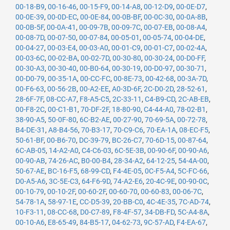
00-18-B9
,
00-16-46
,
00-15-F9
,
00-14-A8
,
00-12-D9
,
00-0E-D7
,
00-0E-39
,
00-0D-EC
,
00-0E-84
,
00-0B-BF
,
00-0C-30
,
00-0A-8B
,
00-0B-5F
,
00-0A-41
,
00-09-7B
,
00-09-7C
,
00-07-EB
,
00-08-A4
,
00-08-7D
,
00-07-50
,
00-07-84
,
00-05-01
,
00-05-74
,
00-04-DE
,
00-04-27
,
00-03-E4
,
00-03-A0
,
00-01-C9
,
00-01-C7
,
00-02-4A
,
00-03-6C
,
00-02-BA
,
00-02-7D
,
00-30-80
,
00-30-24
,
00-D0-FF
,
00-30-A3
,
00-30-40
,
00-B0-64
,
00-30-19
,
00-D0-97
,
00-30-71
,
00-D0-79
,
00-35-1A
,
00-CC-FC
,
00-8E-73
,
00-42-68
,
00-3A-7D
,
00-F6-63
,
00-56-2B
,
00-A2-EE
,
A0-3D-6F
,
2C-D0-2D
,
28-52-61
,
28-6F-7F
,
08-CC-A7
,
F8-A5-C5
,
2C-33-11
,
C4-B9-CD
,
2C-AB-EB
,
00-F8-2C
,
00-C1-B1
,
70-DF-2F
,
18-80-90
,
C4-44-A0
,
78-02-B1
,
38-90-A5
,
50-0F-80
,
6C-B2-AE
,
00-27-90
,
70-69-5A
,
00-72-78
,
B4-DE-31
,
A8-B4-56
,
70-B3-17
,
70-C9-C6
,
70-EA-1A
,
08-EC-F5
,
50-61-BF
,
00-B6-70
,
DC-39-79
,
BC-26-C7
,
70-6D-15
,
00-87-64
,
6C-AB-05
,
14-A2-A0
,
C4-C6-03
,
6C-5E-3B
,
00-90-6F
,
00-90-A6
,
00-90-AB
,
74-26-AC
,
B0-00-B4
,
28-34-A2
,
64-12-25
,
54-4A-00
,
50-67-AE
,
BC-16-F5
,
68-99-CD
,
F4-4E-05
,
0C-F5-A4
,
5C-FC-66
,
D0-A5-A6
,
3C-5E-C3
,
64-F6-9D
,
74-A2-E6
,
20-4C-9E
,
00-90-0C
,
00-10-79
,
00-10-2F
,
00-60-2F
,
00-60-70
,
00-60-83
,
00-06-7C
,
54-78-1A
,
58-97-1E
,
CC-D5-39
,
20-BB-C0
,
4C-4E-35
,
7C-AD-74
,
10-F3-11
,
08-CC-68
,
D0-C7-89
,
F8-4F-57
,
34-DB-FD
,
5C-A4-8A
,
00-10-A6
,
E8-65-49
,
84-B5-17
,
04-62-73
,
9C-57-AD
,
F4-EA-67
,