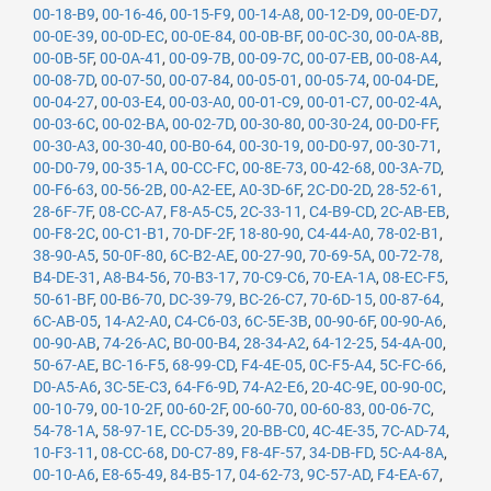
00-18-B9
,
00-16-46
,
00-15-F9
,
00-14-A8
,
00-12-D9
,
00-0E-D7
,
00-0E-39
,
00-0D-EC
,
00-0E-84
,
00-0B-BF
,
00-0C-30
,
00-0A-8B
,
00-0B-5F
,
00-0A-41
,
00-09-7B
,
00-09-7C
,
00-07-EB
,
00-08-A4
,
00-08-7D
,
00-07-50
,
00-07-84
,
00-05-01
,
00-05-74
,
00-04-DE
,
00-04-27
,
00-03-E4
,
00-03-A0
,
00-01-C9
,
00-01-C7
,
00-02-4A
,
00-03-6C
,
00-02-BA
,
00-02-7D
,
00-30-80
,
00-30-24
,
00-D0-FF
,
00-30-A3
,
00-30-40
,
00-B0-64
,
00-30-19
,
00-D0-97
,
00-30-71
,
00-D0-79
,
00-35-1A
,
00-CC-FC
,
00-8E-73
,
00-42-68
,
00-3A-7D
,
00-F6-63
,
00-56-2B
,
00-A2-EE
,
A0-3D-6F
,
2C-D0-2D
,
28-52-61
,
28-6F-7F
,
08-CC-A7
,
F8-A5-C5
,
2C-33-11
,
C4-B9-CD
,
2C-AB-EB
,
00-F8-2C
,
00-C1-B1
,
70-DF-2F
,
18-80-90
,
C4-44-A0
,
78-02-B1
,
38-90-A5
,
50-0F-80
,
6C-B2-AE
,
00-27-90
,
70-69-5A
,
00-72-78
,
B4-DE-31
,
A8-B4-56
,
70-B3-17
,
70-C9-C6
,
70-EA-1A
,
08-EC-F5
,
50-61-BF
,
00-B6-70
,
DC-39-79
,
BC-26-C7
,
70-6D-15
,
00-87-64
,
6C-AB-05
,
14-A2-A0
,
C4-C6-03
,
6C-5E-3B
,
00-90-6F
,
00-90-A6
,
00-90-AB
,
74-26-AC
,
B0-00-B4
,
28-34-A2
,
64-12-25
,
54-4A-00
,
50-67-AE
,
BC-16-F5
,
68-99-CD
,
F4-4E-05
,
0C-F5-A4
,
5C-FC-66
,
D0-A5-A6
,
3C-5E-C3
,
64-F6-9D
,
74-A2-E6
,
20-4C-9E
,
00-90-0C
,
00-10-79
,
00-10-2F
,
00-60-2F
,
00-60-70
,
00-60-83
,
00-06-7C
,
54-78-1A
,
58-97-1E
,
CC-D5-39
,
20-BB-C0
,
4C-4E-35
,
7C-AD-74
,
10-F3-11
,
08-CC-68
,
D0-C7-89
,
F8-4F-57
,
34-DB-FD
,
5C-A4-8A
,
00-10-A6
,
E8-65-49
,
84-B5-17
,
04-62-73
,
9C-57-AD
,
F4-EA-67
,