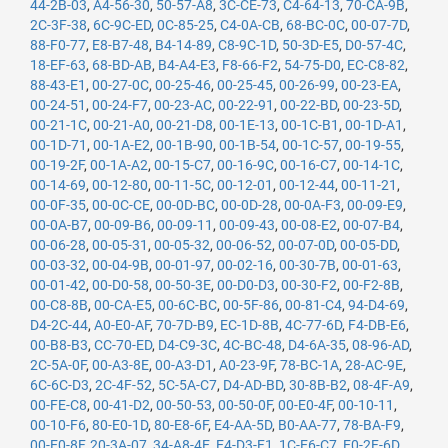
44-2B-03
,
A4-56-30
,
50-57-A8
,
3C-CE-73
,
C4-64-13
,
70-CA-9B
,
2C-3F-38
,
6C-9C-ED
,
0C-85-25
,
C4-0A-CB
,
68-BC-0C
,
00-07-7D
,
88-F0-77
,
E8-B7-48
,
B4-14-89
,
C8-9C-1D
,
50-3D-E5
,
D0-57-4C
,
18-EF-63
,
68-BD-AB
,
B4-A4-E3
,
F8-66-F2
,
54-75-D0
,
EC-C8-82
,
88-43-E1
,
00-27-0C
,
00-25-46
,
00-25-45
,
00-26-99
,
00-23-EA
,
00-24-51
,
00-24-F7
,
00-23-AC
,
00-22-91
,
00-22-BD
,
00-23-5D
,
00-21-1C
,
00-21-A0
,
00-21-D8
,
00-1E-13
,
00-1C-B1
,
00-1D-A1
,
00-1D-71
,
00-1A-E2
,
00-1B-90
,
00-1B-54
,
00-1C-57
,
00-19-55
,
00-19-2F
,
00-1A-A2
,
00-15-C7
,
00-16-9C
,
00-16-C7
,
00-14-1C
,
00-14-69
,
00-12-80
,
00-11-5C
,
00-12-01
,
00-12-44
,
00-11-21
,
00-0F-35
,
00-0C-CE
,
00-0D-BC
,
00-0D-28
,
00-0A-F3
,
00-09-E9
,
00-0A-B7
,
00-09-B6
,
00-09-11
,
00-09-43
,
00-08-E2
,
00-07-B4
,
00-06-28
,
00-05-31
,
00-05-32
,
00-06-52
,
00-07-0D
,
00-05-DD
,
00-03-32
,
00-04-9B
,
00-01-97
,
00-02-16
,
00-30-7B
,
00-01-63
,
00-01-42
,
00-D0-58
,
00-50-3E
,
00-D0-D3
,
00-30-F2
,
00-F2-8B
,
00-C8-8B
,
00-CA-E5
,
00-6C-BC
,
00-5F-86
,
00-81-C4
,
94-D4-69
,
D4-2C-44
,
A0-E0-AF
,
70-7D-B9
,
EC-1D-8B
,
4C-77-6D
,
F4-DB-E6
,
00-B8-B3
,
CC-70-ED
,
D4-C9-3C
,
4C-BC-48
,
D4-6A-35
,
08-96-AD
,
2C-5A-0F
,
00-A3-8E
,
00-A3-D1
,
A0-23-9F
,
78-BC-1A
,
28-AC-9E
,
6C-6C-D3
,
2C-4F-52
,
5C-5A-C7
,
D4-AD-BD
,
30-8B-B2
,
08-4F-A9
,
00-FE-C8
,
00-41-D2
,
00-50-53
,
00-50-0F
,
00-E0-4F
,
00-10-11
,
00-10-F6
,
80-E0-1D
,
80-E8-6F
,
E4-AA-5D
,
B0-AA-77
,
78-BA-F9
,
00-E0-8F
,
20-3A-07
,
34-A8-4E
,
E4-D3-F1
,
1C-E6-C7
,
E0-2F-6D
,