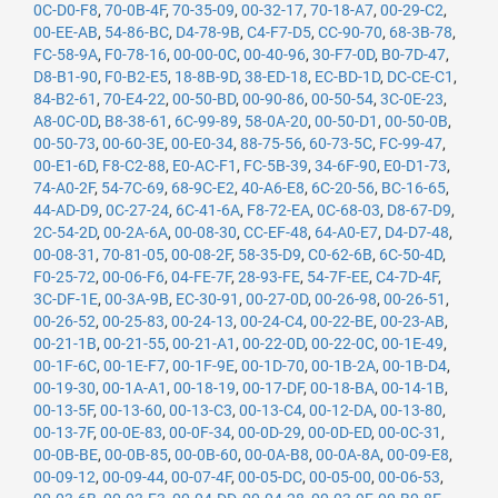
0C-D0-F8
,
70-0B-4F
,
70-35-09
,
00-32-17
,
70-18-A7
,
00-29-C2
,
00-EE-AB
,
54-86-BC
,
D4-78-9B
,
C4-F7-D5
,
CC-90-70
,
68-3B-78
,
FC-58-9A
,
F0-78-16
,
00-00-0C
,
00-40-96
,
30-F7-0D
,
B0-7D-47
,
D8-B1-90
,
F0-B2-E5
,
18-8B-9D
,
38-ED-18
,
EC-BD-1D
,
DC-CE-C1
,
84-B2-61
,
70-E4-22
,
00-50-BD
,
00-90-86
,
00-50-54
,
3C-0E-23
,
A8-0C-0D
,
B8-38-61
,
6C-99-89
,
58-0A-20
,
00-50-D1
,
00-50-0B
,
00-50-73
,
00-60-3E
,
00-E0-34
,
88-75-56
,
60-73-5C
,
FC-99-47
,
00-E1-6D
,
F8-C2-88
,
E0-AC-F1
,
FC-5B-39
,
34-6F-90
,
E0-D1-73
,
74-A0-2F
,
54-7C-69
,
68-9C-E2
,
40-A6-E8
,
6C-20-56
,
BC-16-65
,
44-AD-D9
,
0C-27-24
,
6C-41-6A
,
F8-72-EA
,
0C-68-03
,
D8-67-D9
,
2C-54-2D
,
00-2A-6A
,
00-08-30
,
CC-EF-48
,
64-A0-E7
,
D4-D7-48
,
00-08-31
,
70-81-05
,
00-08-2F
,
58-35-D9
,
C0-62-6B
,
6C-50-4D
,
F0-25-72
,
00-06-F6
,
04-FE-7F
,
28-93-FE
,
54-7F-EE
,
C4-7D-4F
,
3C-DF-1E
,
00-3A-9B
,
EC-30-91
,
00-27-0D
,
00-26-98
,
00-26-51
,
00-26-52
,
00-25-83
,
00-24-13
,
00-24-C4
,
00-22-BE
,
00-23-AB
,
00-21-1B
,
00-21-55
,
00-21-A1
,
00-22-0D
,
00-22-0C
,
00-1E-49
,
00-1F-6C
,
00-1E-F7
,
00-1F-9E
,
00-1D-70
,
00-1B-2A
,
00-1B-D4
,
00-19-30
,
00-1A-A1
,
00-18-19
,
00-17-DF
,
00-18-BA
,
00-14-1B
,
00-13-5F
,
00-13-60
,
00-13-C3
,
00-13-C4
,
00-12-DA
,
00-13-80
,
00-13-7F
,
00-0E-83
,
00-0F-34
,
00-0D-29
,
00-0D-ED
,
00-0C-31
,
00-0B-BE
,
00-0B-85
,
00-0B-60
,
00-0A-B8
,
00-0A-8A
,
00-09-E8
,
00-09-12
,
00-09-44
,
00-07-4F
,
00-05-DC
,
00-05-00
,
00-06-53
,