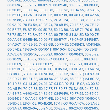
00-03-6B
,
00-03-E3
,
00-04-DD
,
00-04-28
,
00-03-9F
,
00-B0-8E
,
00-01-96
,
00-02-B9
,
00-02-7E
,
00-02-4B
,
00-30-78
,
00-D0-C0
,
00-30-85
,
00-D0-BA
,
00-D0-BC
,
00-30-96
,
00-DA-55
,
04-2A-E2
,
00-62-EC
,
00-2A-10
,
84-3D-C6
,
00-D7-8F
,
00-A6-CA
,
00-42-5A
,
00-76-86
,
2C-0B-E9
,
2C-86-D2
,
2C-31-24
,
F8-0B-CB
,
70-DB-98
,
00-9A-D2
,
70-F3-5A
,
40-CE-24
,
70-6B-B9
,
70-1F-53
,
24-7E-12
,
00-BF-77
,
F8-B7-E2
,
00-5D-73
,
50-1C-B0
,
CC-8E-71
,
70-01-B5
,
78-72-5D
,
00-FC-BA
,
70-0F-6A
,
00-7E-95
,
84-8A-8D
,
B0-90-7E
,
00-AA-6E
,
04-EB-40
,
00-D6-FE
,
00-B7-71
,
F8-0F-6F
,
34-F8-E7
,
D4-AD-71
,
D4-E8-80
,
74-88-BB
,
00-77-8D
,
6C-8B-D3
,
AC-F5-E6
,
00-57-D2
,
18-8B-45
,
00-10-1F
,
00-10-54
,
DC-EB-94
,
5C-83-8F
,
AC-7E-8A
,
38-20-56
,
00-50-2A
,
00-50-14
,
00-90-D9
,
00-90-92
,
00-10-29
,
00-10-07
,
00-60-5C
,
00-E0-F7
,
00-E0-B0
,
00-E0-FE
,
00-E0-F9
,
50-06-AB
,
00-50-E2
,
00-50-50
,
00-90-21
,
00-90-B1
,
00-02-3D
,
18-E7-28
,
2C-3E-CF
,
10-05-CA
,
1C-DE-A7
,
1C-6A-7A
,
CC-D8-C1
,
7C-0E-CE
,
F0-9E-63
,
F0-7F-06
,
84-80-2D
,
E0-89-9D
,
A8-9D-21
,
BC-F1-F2
,
C8-00-84
,
A0-F8-49
,
88-90-8D
,
A4-6C-2A
,
1C-1D-86
,
C4-14-3C
,
24-01-C7
,
04-DA-D2
,
F4-1F-C2
,
4C-00-82
,
DC-A5-F4
,
7C-95-F3
,
50-17-FF
,
E8-ED-F3
,
78-DA-6E
,
24-E9-B3
,
A4-18-75
,
A4-93-4C
,
24-B6-57
,
C8-F9-F9
,
F0-F7-55
,
20-37-06
,
30-E4-DB
,
1C-AA-07
,
C4-71-FE
,
E0-5F-B9
,
08-17-35
,
10-8C-CF
,
58-8D-09
,
E8-04-62
,
9C-4E-20
,
1C-17-D3
,
9C-AF-CA
,
00-3A-98
,
00-3A-9A
,
00-26-0A
,
00-24-50
,
00-22-90
,
00-23-33
,
00-23-05
,