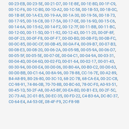
00-23-EB
,
00-23-5E
,
00-21-D7
,
00-1E-BE
,
00-1E-BD
,
00-1F-C9
,
00-1C-F6
,
00-1C-B0
,
00-1D-A2
,
00-1C-58
,
00-1B-53
,
00-1B-0C
,
00-1B-8F
,
00-1A-E3
,
00-19-AA
,
00-1A-30
,
00-19-56
,
00-18-73
,
00-17-95
,
00-16-C8
,
00-17-5A
,
00-17-0E
,
00-16-9D
,
00-15-C6
,
00-14-6A
,
00-15-62
,
00-14-F2
,
00-12-7F
,
00-11-BB
,
00-11-BC
,
00-12-00
,
00-11-5D
,
00-11-92
,
00-12-43
,
00-11-20
,
00-0F-8F
,
00-0F-23
,
00-0F-F8
,
00-0F-F7
,
00-0D-BD
,
00-0B-FD
,
00-0B-FC
,
00-0C-85
,
00-0C-CF
,
00-0B-45
,
00-0A-F4
,
00-09-B7
,
00-07-B3
,
00-08-E3
,
00-08-20
,
00-06-2A
,
00-05-9B
,
00-05-9A
,
00-06-D7
,
00-05-5F
,
00-05-5E
,
00-07-0E
,
00-04-C1
,
00-04-9A
,
00-03-31
,
00-04-4D
,
00-04-6D
,
00-02-FD
,
00-01-64
,
00-02-17
,
00-01-43
,
00-30-94
,
00-D0-E4
,
00-D0-06
,
00-B0-4A
,
00-B0-C2
,
00-D0-63
,
00-D0-BB
,
00-C1-64
,
00-8A-96
,
00-78-88
,
CC-16-7E
,
00-A2-89
,
B4-A8-B9
,
B0-26-80
,
00-3C-10
,
68-2C-7B
,
68-CA-E4
,
00-2C-C8
,
CC-98-91
,
74-86-0B
,
70-70-8B
,
00-BC-60
,
78-0C-F0
,
A0-93-51
,
00-45-1D
,
50-2F-A8
,
00-A5-BF
,
00-EA-BD
,
00-B1-E3
,
00-2F-5C
,
2C-73-A0
,
2C-01-B5
,
D0-EC-35
,
00-FD-22
,
C4-B3-6A
,
DC-8C-37
,
C0-64-E4
,
A4-53-0E
,
08-4F-F9
,
2C-F8-9B