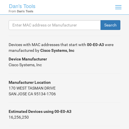
Dan's Tools
Toggl
From
Dan's Tools
navig
Devices with MAC addresses that start with
00-E0-A3
were
manufactured by
Cisco Systems, Inc
Device Manufacturer
Cisco Systems, Inc
Manufacturer Location
170 WEST TASMAN DRIVE
SAN JOSE CA 95134-1706
Estimated Devices using 00-E0-A3
16,256,250