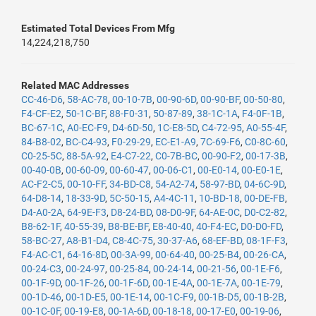
Estimated Total Devices From Mfg
14,224,218,750
Related MAC Addresses
CC-46-D6
,
58-AC-78
,
00-10-7B
,
00-90-6D
,
00-90-BF
,
00-50-80
,
F4-CF-E2
,
50-1C-BF
,
88-F0-31
,
50-87-89
,
38-1C-1A
,
F4-0F-1B
,
BC-67-1C
,
A0-EC-F9
,
D4-6D-50
,
1C-E8-5D
,
C4-72-95
,
A0-55-4F
,
84-B8-02
,
BC-C4-93
,
F0-29-29
,
EC-E1-A9
,
7C-69-F6
,
C0-8C-60
,
C0-25-5C
,
88-5A-92
,
E4-C7-22
,
C0-7B-BC
,
00-90-F2
,
00-17-3B
,
00-40-0B
,
00-60-09
,
00-60-47
,
00-06-C1
,
00-E0-14
,
00-E0-1E
,
AC-F2-C5
,
00-10-FF
,
34-BD-C8
,
54-A2-74
,
58-97-BD
,
04-6C-9D
,
64-D8-14
,
18-33-9D
,
5C-50-15
,
A4-4C-11
,
10-BD-18
,
00-DE-FB
,
D4-A0-2A
,
64-9E-F3
,
D8-24-BD
,
08-D0-9F
,
64-AE-0C
,
D0-C2-82
,
B8-62-1F
,
40-55-39
,
B8-BE-BF
,
E8-40-40
,
40-F4-EC
,
D0-D0-FD
,
58-BC-27
,
A8-B1-D4
,
C8-4C-75
,
30-37-A6
,
68-EF-BD
,
08-1F-F3
,
F4-AC-C1
,
64-16-8D
,
00-3A-99
,
00-64-40
,
00-25-B4
,
00-26-CA
,
00-24-C3
,
00-24-97
,
00-25-84
,
00-24-14
,
00-21-56
,
00-1E-F6
,
00-1F-9D
,
00-1F-26
,
00-1F-6D
,
00-1E-4A
,
00-1E-7A
,
00-1E-79
,
00-1D-46
,
00-1D-E5
,
00-1E-14
,
00-1C-F9
,
00-1B-D5
,
00-1B-2B
,
00-1C-0F
,
00-19-E8
,
00-1A-6D
,
00-18-18
,
00-17-E0
,
00-19-06
,