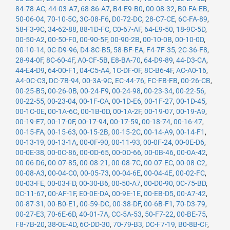
84-78-AC
,
44-03-A7
,
68-86-A7
,
B4-E9-B0
,
00-08-32
,
B0-FA-EB
,
50-06-04
,
70-10-5C
,
3C-08-F6
,
D0-72-DC
,
28-C7-CE
,
6C-FA-89
,
58-F3-9C
,
34-62-88
,
88-1D-FC
,
C0-67-AF
,
64-E9-50
,
18-9C-5D
,
00-50-A2
,
00-50-F0
,
00-90-5F
,
00-90-2B
,
00-10-0B
,
00-10-0D
,
00-10-14
,
0C-D9-96
,
D4-8C-B5
,
58-BF-EA
,
F4-7F-35
,
2C-36-F8
,
28-94-0F
,
8C-60-4F
,
A0-CF-5B
,
E8-BA-70
,
64-D9-89
,
44-D3-CA
,
44-E4-D9
,
64-00-F1
,
04-C5-A4
,
1C-DF-0F
,
8C-B6-4F
,
AC-A0-16
,
A4-0C-C3
,
DC-7B-94
,
00-3A-9C
,
EC-44-76
,
FC-FB-FB
,
00-26-CB
,
00-25-B5
,
00-26-0B
,
00-24-F9
,
00-24-98
,
00-23-34
,
00-22-56
,
00-22-55
,
00-23-04
,
00-1F-CA
,
00-1D-E6
,
00-1F-27
,
00-1D-45
,
00-1C-0E
,
00-1A-6C
,
00-1B-0D
,
00-1A-2F
,
00-19-07
,
00-19-A9
,
00-19-E7
,
00-17-0F
,
00-17-94
,
00-17-59
,
00-18-74
,
00-16-47
,
00-15-FA
,
00-15-63
,
00-15-2B
,
00-15-2C
,
00-14-A9
,
00-14-F1
,
00-13-19
,
00-13-1A
,
00-0F-90
,
00-11-93
,
00-0F-24
,
00-0E-D6
,
00-0E-38
,
00-0C-86
,
00-0D-65
,
00-0D-66
,
00-0B-46
,
00-0A-42
,
00-06-D6
,
00-07-85
,
00-08-21
,
00-08-7C
,
00-07-EC
,
00-08-C2
,
00-08-A3
,
00-04-C0
,
00-05-73
,
00-04-6E
,
00-04-4E
,
00-02-FC
,
00-03-FE
,
00-03-FD
,
00-30-B6
,
00-50-A7
,
00-D0-90
,
0C-75-BD
,
0C-11-67
,
00-AF-1F
,
E0-0E-DA
,
00-9E-1E
,
00-EB-D5
,
00-A7-42
,
00-87-31
,
00-B0-E1
,
00-59-DC
,
00-38-DF
,
00-6B-F1
,
70-D3-79
,
00-27-E3
,
70-6E-6D
,
40-01-7A
,
CC-5A-53
,
50-F7-22
,
00-BE-75
,
F8-7B-20
,
38-0E-4D
,
6C-DD-30
,
70-79-B3
,
DC-F7-19
,
B0-8B-CF
,