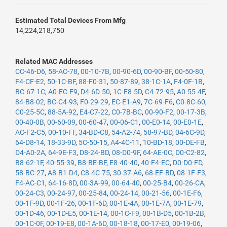
Estimated Total Devices From Mfg
14,224,218,750
Related MAC Addresses
CC-46-D6
,
58-AC-78
,
00-10-7B
,
00-90-6D
,
00-90-BF
,
00-50-80
,
F4-CF-E2
,
50-1C-BF
,
88-F0-31
,
50-87-89
,
38-1C-1A
,
F4-0F-1B
,
BC-67-1C
,
A0-EC-F9
,
D4-6D-50
,
1C-E8-5D
,
C4-72-95
,
A0-55-4F
,
84-B8-02
,
BC-C4-93
,
F0-29-29
,
EC-E1-A9
,
7C-69-F6
,
C0-8C-60
,
C0-25-5C
,
88-5A-92
,
E4-C7-22
,
C0-7B-BC
,
00-90-F2
,
00-17-3B
,
00-40-0B
,
00-60-09
,
00-60-47
,
00-06-C1
,
00-E0-14
,
00-E0-1E
,
AC-F2-C5
,
00-10-FF
,
34-BD-C8
,
54-A2-74
,
58-97-BD
,
04-6C-9D
,
64-D8-14
,
18-33-9D
,
5C-50-15
,
A4-4C-11
,
10-BD-18
,
00-DE-FB
,
D4-A0-2A
,
64-9E-F3
,
D8-24-BD
,
08-D0-9F
,
64-AE-0C
,
D0-C2-82
,
B8-62-1F
,
40-55-39
,
B8-BE-BF
,
E8-40-40
,
40-F4-EC
,
D0-D0-FD
,
58-BC-27
,
A8-B1-D4
,
C8-4C-75
,
30-37-A6
,
68-EF-BD
,
08-1F-F3
,
F4-AC-C1
,
64-16-8D
,
00-3A-99
,
00-64-40
,
00-25-B4
,
00-26-CA
,
00-24-C3
,
00-24-97
,
00-25-84
,
00-24-14
,
00-21-56
,
00-1E-F6
,
00-1F-9D
,
00-1F-26
,
00-1F-6D
,
00-1E-4A
,
00-1E-7A
,
00-1E-79
,
00-1D-46
,
00-1D-E5
,
00-1E-14
,
00-1C-F9
,
00-1B-D5
,
00-1B-2B
,
00-1C-0F
,
00-19-E8
,
00-1A-6D
,
00-18-18
,
00-17-E0
,
00-19-06
,