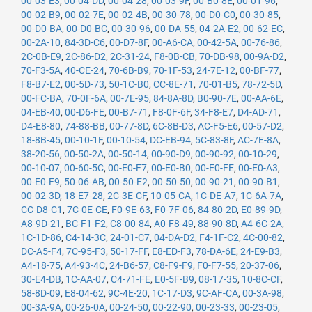
00-03-E3
,
00-04-DD
,
00-04-28
,
00-03-9F
,
00-B0-8E
,
00-01-96
,
00-02-B9
,
00-02-7E
,
00-02-4B
,
00-30-78
,
00-D0-C0
,
00-30-85
,
00-D0-BA
,
00-D0-BC
,
00-30-96
,
00-DA-55
,
04-2A-E2
,
00-62-EC
,
00-2A-10
,
84-3D-C6
,
00-D7-8F
,
00-A6-CA
,
00-42-5A
,
00-76-86
,
2C-0B-E9
,
2C-86-D2
,
2C-31-24
,
F8-0B-CB
,
70-DB-98
,
00-9A-D2
,
70-F3-5A
,
40-CE-24
,
70-6B-B9
,
70-1F-53
,
24-7E-12
,
00-BF-77
,
F8-B7-E2
,
00-5D-73
,
50-1C-B0
,
CC-8E-71
,
70-01-B5
,
78-72-5D
,
00-FC-BA
,
70-0F-6A
,
00-7E-95
,
84-8A-8D
,
B0-90-7E
,
00-AA-6E
,
04-EB-40
,
00-D6-FE
,
00-B7-71
,
F8-0F-6F
,
34-F8-E7
,
D4-AD-71
,
D4-E8-80
,
74-88-BB
,
00-77-8D
,
6C-8B-D3
,
AC-F5-E6
,
00-57-D2
,
18-8B-45
,
00-10-1F
,
00-10-54
,
DC-EB-94
,
5C-83-8F
,
AC-7E-8A
,
38-20-56
,
00-50-2A
,
00-50-14
,
00-90-D9
,
00-90-92
,
00-10-29
,
00-10-07
,
00-60-5C
,
00-E0-F7
,
00-E0-B0
,
00-E0-FE
,
00-E0-A3
,
00-E0-F9
,
50-06-AB
,
00-50-E2
,
00-50-50
,
00-90-21
,
00-90-B1
,
00-02-3D
,
18-E7-28
,
2C-3E-CF
,
10-05-CA
,
1C-DE-A7
,
1C-6A-7A
,
CC-D8-C1
,
7C-0E-CE
,
F0-9E-63
,
F0-7F-06
,
84-80-2D
,
E0-89-9D
,
A8-9D-21
,
BC-F1-F2
,
C8-00-84
,
A0-F8-49
,
88-90-8D
,
A4-6C-2A
,
1C-1D-86
,
C4-14-3C
,
24-01-C7
,
04-DA-D2
,
F4-1F-C2
,
4C-00-82
,
DC-A5-F4
,
7C-95-F3
,
50-17-FF
,
E8-ED-F3
,
78-DA-6E
,
24-E9-B3
,
A4-18-75
,
A4-93-4C
,
24-B6-57
,
C8-F9-F9
,
F0-F7-55
,
20-37-06
,
30-E4-DB
,
1C-AA-07
,
C4-71-FE
,
E0-5F-B9
,
08-17-35
,
10-8C-CF
,
58-8D-09
,
E8-04-62
,
9C-4E-20
,
1C-17-D3
,
9C-AF-CA
,
00-3A-98
,
00-3A-9A
,
00-26-0A
,
00-24-50
,
00-22-90
,
00-23-33
,
00-23-05
,