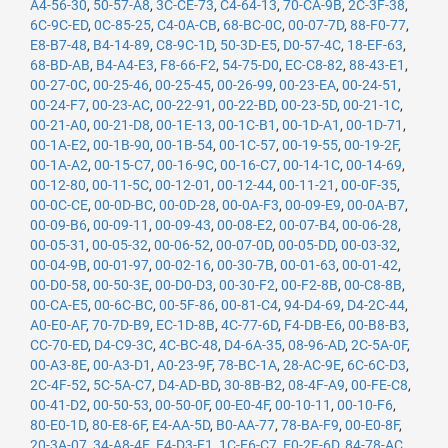
A4-56-30
,
50-57-A8
,
3C-CE-73
,
C4-64-13
,
70-CA-9B
,
2C-3F-38
,
6C-9C-ED
,
0C-85-25
,
C4-0A-CB
,
68-BC-0C
,
00-07-7D
,
88-F0-77
,
E8-B7-48
,
B4-14-89
,
C8-9C-1D
,
50-3D-E5
,
D0-57-4C
,
18-EF-63
,
68-BD-AB
,
B4-A4-E3
,
F8-66-F2
,
54-75-D0
,
EC-C8-82
,
88-43-E1
,
00-27-0C
,
00-25-46
,
00-25-45
,
00-26-99
,
00-23-EA
,
00-24-51
,
00-24-F7
,
00-23-AC
,
00-22-91
,
00-22-BD
,
00-23-5D
,
00-21-1C
,
00-21-A0
,
00-21-D8
,
00-1E-13
,
00-1C-B1
,
00-1D-A1
,
00-1D-71
,
00-1A-E2
,
00-1B-90
,
00-1B-54
,
00-1C-57
,
00-19-55
,
00-19-2F
,
00-1A-A2
,
00-15-C7
,
00-16-9C
,
00-16-C7
,
00-14-1C
,
00-14-69
,
00-12-80
,
00-11-5C
,
00-12-01
,
00-12-44
,
00-11-21
,
00-0F-35
,
00-0C-CE
,
00-0D-BC
,
00-0D-28
,
00-0A-F3
,
00-09-E9
,
00-0A-B7
,
00-09-B6
,
00-09-11
,
00-09-43
,
00-08-E2
,
00-07-B4
,
00-06-28
,
00-05-31
,
00-05-32
,
00-06-52
,
00-07-0D
,
00-05-DD
,
00-03-32
,
00-04-9B
,
00-01-97
,
00-02-16
,
00-30-7B
,
00-01-63
,
00-01-42
,
00-D0-58
,
00-50-3E
,
00-D0-D3
,
00-30-F2
,
00-F2-8B
,
00-C8-8B
,
00-CA-E5
,
00-6C-BC
,
00-5F-86
,
00-81-C4
,
94-D4-69
,
D4-2C-44
,
A0-E0-AF
,
70-7D-B9
,
EC-1D-8B
,
4C-77-6D
,
F4-DB-E6
,
00-B8-B3
,
CC-70-ED
,
D4-C9-3C
,
4C-BC-48
,
D4-6A-35
,
08-96-AD
,
2C-5A-0F
,
00-A3-8E
,
00-A3-D1
,
A0-23-9F
,
78-BC-1A
,
28-AC-9E
,
6C-6C-D3
,
2C-4F-52
,
5C-5A-C7
,
D4-AD-BD
,
30-8B-B2
,
08-4F-A9
,
00-FE-C8
,
00-41-D2
,
00-50-53
,
00-50-0F
,
00-E0-4F
,
00-10-11
,
00-10-F6
,
80-E0-1D
,
80-E8-6F
,
E4-AA-5D
,
B0-AA-77
,
78-BA-F9
,
00-E0-8F
,
20-3A-07
,
34-A8-4E
,
E4-D3-F1
,
1C-E6-C7
,
E0-2F-6D
,
84-78-AC
,