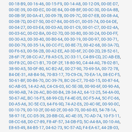
00-18-B9
,
00-16-46
,
00-15-F9
,
00-14-A8
,
00-12-D9
,
00-0E-D7
,
00-0E-39
,
00-0D-EC
,
00-0E-84
,
00-0B-BF
,
00-0C-30
,
00-0A-8B
,
00-0B-5F
,
00-0A-41
,
00-09-7B
,
00-09-7C
,
00-07-EB
,
00-08-A4
,
00-08-7D
,
00-07-50
,
00-07-84
,
00-05-01
,
00-05-74
,
00-04-DE
,
00-04-27
,
00-03-E4
,
00-03-A0
,
00-01-C9
,
00-01-C7
,
00-02-4A
,
00-03-6C
,
00-02-BA
,
00-02-7D
,
00-30-80
,
00-30-24
,
00-D0-FF
,
00-30-A3
,
00-30-40
,
00-B0-64
,
00-30-19
,
00-D0-97
,
00-30-71
,
00-D0-79
,
00-35-1A
,
00-CC-FC
,
00-8E-73
,
00-42-68
,
00-3A-7D
,
00-F6-63
,
00-56-2B
,
00-A2-EE
,
A0-3D-6F
,
2C-D0-2D
,
28-52-61
,
28-6F-7F
,
08-CC-A7
,
F8-A5-C5
,
2C-33-11
,
C4-B9-CD
,
2C-AB-EB
,
00-F8-2C
,
00-C1-B1
,
70-DF-2F
,
18-80-90
,
C4-44-A0
,
78-02-B1
,
38-90-A5
,
50-0F-80
,
6C-B2-AE
,
00-27-90
,
70-69-5A
,
00-72-78
,
B4-DE-31
,
A8-B4-56
,
70-B3-17
,
70-C9-C6
,
70-EA-1A
,
08-EC-F5
,
50-61-BF
,
00-B6-70
,
DC-39-79
,
BC-26-C7
,
70-6D-15
,
00-87-64
,
6C-AB-05
,
14-A2-A0
,
C4-C6-03
,
6C-5E-3B
,
00-90-6F
,
00-90-A6
,
00-90-AB
,
74-26-AC
,
B0-00-B4
,
28-34-A2
,
64-12-25
,
54-4A-00
,
50-67-AE
,
BC-16-F5
,
68-99-CD
,
F4-4E-05
,
0C-F5-A4
,
5C-FC-66
,
D0-A5-A6
,
3C-5E-C3
,
64-F6-9D
,
74-A2-E6
,
20-4C-9E
,
00-90-0C
,
00-10-79
,
00-10-2F
,
00-60-2F
,
00-60-70
,
00-60-83
,
54-78-1A
,
58-97-1E
,
CC-D5-39
,
20-BB-C0
,
4C-4E-35
,
7C-AD-74
,
10-F3-11
,
08-CC-68
,
D0-C7-89
,
F8-4F-57
,
34-DB-FD
,
5C-A4-8A
,
00-10-A6
,
E8-65-49
,
84-B5-17
,
04-62-73
,
9C-57-AD
,
F4-EA-67
,
44-2B-03
,