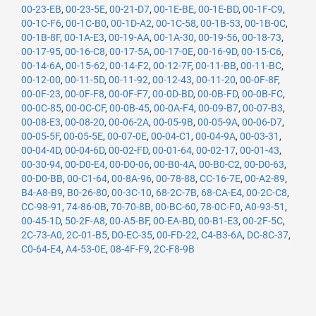
00-23-EB
,
00-23-5E
,
00-21-D7
,
00-1E-BE
,
00-1E-BD
,
00-1F-C9
,
00-1C-F6
,
00-1C-B0
,
00-1D-A2
,
00-1C-58
,
00-1B-53
,
00-1B-0C
,
00-1B-8F
,
00-1A-E3
,
00-19-AA
,
00-1A-30
,
00-19-56
,
00-18-73
,
00-17-95
,
00-16-C8
,
00-17-5A
,
00-17-0E
,
00-16-9D
,
00-15-C6
,
00-14-6A
,
00-15-62
,
00-14-F2
,
00-12-7F
,
00-11-BB
,
00-11-BC
,
00-12-00
,
00-11-5D
,
00-11-92
,
00-12-43
,
00-11-20
,
00-0F-8F
,
00-0F-23
,
00-0F-F8
,
00-0F-F7
,
00-0D-BD
,
00-0B-FD
,
00-0B-FC
,
00-0C-85
,
00-0C-CF
,
00-0B-45
,
00-0A-F4
,
00-09-B7
,
00-07-B3
,
00-08-E3
,
00-08-20
,
00-06-2A
,
00-05-9B
,
00-05-9A
,
00-06-D7
,
00-05-5F
,
00-05-5E
,
00-07-0E
,
00-04-C1
,
00-04-9A
,
00-03-31
,
00-04-4D
,
00-04-6D
,
00-02-FD
,
00-01-64
,
00-02-17
,
00-01-43
,
00-30-94
,
00-D0-E4
,
00-D0-06
,
00-B0-4A
,
00-B0-C2
,
00-D0-63
,
00-D0-BB
,
00-C1-64
,
00-8A-96
,
00-78-88
,
CC-16-7E
,
00-A2-89
,
B4-A8-B9
,
B0-26-80
,
00-3C-10
,
68-2C-7B
,
68-CA-E4
,
00-2C-C8
,
CC-98-91
,
74-86-0B
,
70-70-8B
,
00-BC-60
,
78-0C-F0
,
A0-93-51
,
00-45-1D
,
50-2F-A8
,
00-A5-BF
,
00-EA-BD
,
00-B1-E3
,
00-2F-5C
,
2C-73-A0
,
2C-01-B5
,
D0-EC-35
,
00-FD-22
,
C4-B3-6A
,
DC-8C-37
,
C0-64-E4
,
A4-53-0E
,
08-4F-F9
,
2C-F8-9B