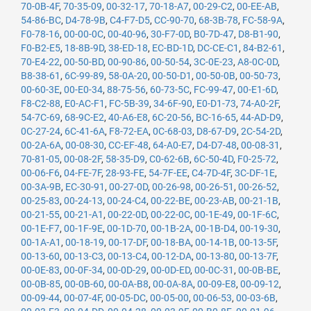
70-0B-4F
,
70-35-09
,
00-32-17
,
70-18-A7
,
00-29-C2
,
00-EE-AB
,
54-86-BC
,
D4-78-9B
,
C4-F7-D5
,
CC-90-70
,
68-3B-78
,
FC-58-9A
,
F0-78-16
,
00-00-0C
,
00-40-96
,
30-F7-0D
,
B0-7D-47
,
D8-B1-90
,
F0-B2-E5
,
18-8B-9D
,
38-ED-18
,
EC-BD-1D
,
DC-CE-C1
,
84-B2-61
,
70-E4-22
,
00-50-BD
,
00-90-86
,
00-50-54
,
3C-0E-23
,
A8-0C-0D
,
B8-38-61
,
6C-99-89
,
58-0A-20
,
00-50-D1
,
00-50-0B
,
00-50-73
,
00-60-3E
,
00-E0-34
,
88-75-56
,
60-73-5C
,
FC-99-47
,
00-E1-6D
,
F8-C2-88
,
E0-AC-F1
,
FC-5B-39
,
34-6F-90
,
E0-D1-73
,
74-A0-2F
,
54-7C-69
,
68-9C-E2
,
40-A6-E8
,
6C-20-56
,
BC-16-65
,
44-AD-D9
,
0C-27-24
,
6C-41-6A
,
F8-72-EA
,
0C-68-03
,
D8-67-D9
,
2C-54-2D
,
00-2A-6A
,
00-08-30
,
CC-EF-48
,
64-A0-E7
,
D4-D7-48
,
00-08-31
,
70-81-05
,
00-08-2F
,
58-35-D9
,
C0-62-6B
,
6C-50-4D
,
F0-25-72
,
00-06-F6
,
04-FE-7F
,
28-93-FE
,
54-7F-EE
,
C4-7D-4F
,
3C-DF-1E
,
00-3A-9B
,
EC-30-91
,
00-27-0D
,
00-26-98
,
00-26-51
,
00-26-52
,
00-25-83
,
00-24-13
,
00-24-C4
,
00-22-BE
,
00-23-AB
,
00-21-1B
,
00-21-55
,
00-21-A1
,
00-22-0D
,
00-22-0C
,
00-1E-49
,
00-1F-6C
,
00-1E-F7
,
00-1F-9E
,
00-1D-70
,
00-1B-2A
,
00-1B-D4
,
00-19-30
,
00-1A-A1
,
00-18-19
,
00-17-DF
,
00-18-BA
,
00-14-1B
,
00-13-5F
,
00-13-60
,
00-13-C3
,
00-13-C4
,
00-12-DA
,
00-13-80
,
00-13-7F
,
00-0E-83
,
00-0F-34
,
00-0D-29
,
00-0D-ED
,
00-0C-31
,
00-0B-BE
,
00-0B-85
,
00-0B-60
,
00-0A-B8
,
00-0A-8A
,
00-09-E8
,
00-09-12
,
00-09-44
,
00-07-4F
,
00-05-DC
,
00-05-00
,
00-06-53
,
00-03-6B
,