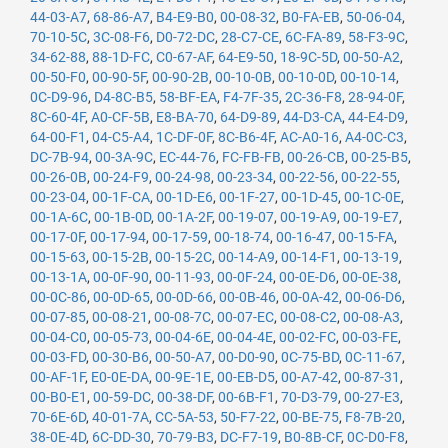
44-03-A7
,
68-86-A7
,
B4-E9-B0
,
00-08-32
,
B0-FA-EB
,
50-06-04
,
70-10-5C
,
3C-08-F6
,
D0-72-DC
,
28-C7-CE
,
6C-FA-89
,
58-F3-9C
,
34-62-88
,
88-1D-FC
,
C0-67-AF
,
64-E9-50
,
18-9C-5D
,
00-50-A2
,
00-50-F0
,
00-90-5F
,
00-90-2B
,
00-10-0B
,
00-10-0D
,
00-10-14
,
0C-D9-96
,
D4-8C-B5
,
58-BF-EA
,
F4-7F-35
,
2C-36-F8
,
28-94-0F
,
8C-60-4F
,
A0-CF-5B
,
E8-BA-70
,
64-D9-89
,
44-D3-CA
,
44-E4-D9
,
64-00-F1
,
04-C5-A4
,
1C-DF-0F
,
8C-B6-4F
,
AC-A0-16
,
A4-0C-C3
,
DC-7B-94
,
00-3A-9C
,
EC-44-76
,
FC-FB-FB
,
00-26-CB
,
00-25-B5
,
00-26-0B
,
00-24-F9
,
00-24-98
,
00-23-34
,
00-22-56
,
00-22-55
,
00-23-04
,
00-1F-CA
,
00-1D-E6
,
00-1F-27
,
00-1D-45
,
00-1C-0E
,
00-1A-6C
,
00-1B-0D
,
00-1A-2F
,
00-19-07
,
00-19-A9
,
00-19-E7
,
00-17-0F
,
00-17-94
,
00-17-59
,
00-18-74
,
00-16-47
,
00-15-FA
,
00-15-63
,
00-15-2B
,
00-15-2C
,
00-14-A9
,
00-14-F1
,
00-13-19
,
00-13-1A
,
00-0F-90
,
00-11-93
,
00-0F-24
,
00-0E-D6
,
00-0E-38
,
00-0C-86
,
00-0D-65
,
00-0D-66
,
00-0B-46
,
00-0A-42
,
00-06-D6
,
00-07-85
,
00-08-21
,
00-08-7C
,
00-07-EC
,
00-08-C2
,
00-08-A3
,
00-04-C0
,
00-05-73
,
00-04-6E
,
00-04-4E
,
00-02-FC
,
00-03-FE
,
00-03-FD
,
00-30-B6
,
00-50-A7
,
00-D0-90
,
0C-75-BD
,
0C-11-67
,
00-AF-1F
,
E0-0E-DA
,
00-9E-1E
,
00-EB-D5
,
00-A7-42
,
00-87-31
,
00-B0-E1
,
00-59-DC
,
00-38-DF
,
00-6B-F1
,
70-D3-79
,
00-27-E3
,
70-6E-6D
,
40-01-7A
,
CC-5A-53
,
50-F7-22
,
00-BE-75
,
F8-7B-20
,
38-0E-4D
,
6C-DD-30
,
70-79-B3
,
DC-F7-19
,
B0-8B-CF
,
0C-D0-F8
,