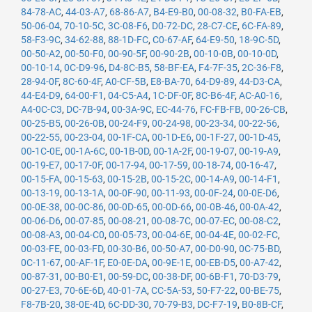
84-78-AC
,
44-03-A7
,
68-86-A7
,
B4-E9-B0
,
00-08-32
,
B0-FA-EB
,
50-06-04
,
70-10-5C
,
3C-08-F6
,
D0-72-DC
,
28-C7-CE
,
6C-FA-89
,
58-F3-9C
,
34-62-88
,
88-1D-FC
,
C0-67-AF
,
64-E9-50
,
18-9C-5D
,
00-50-A2
,
00-50-F0
,
00-90-5F
,
00-90-2B
,
00-10-0B
,
00-10-0D
,
00-10-14
,
0C-D9-96
,
D4-8C-B5
,
58-BF-EA
,
F4-7F-35
,
2C-36-F8
,
28-94-0F
,
8C-60-4F
,
A0-CF-5B
,
E8-BA-70
,
64-D9-89
,
44-D3-CA
,
44-E4-D9
,
64-00-F1
,
04-C5-A4
,
1C-DF-0F
,
8C-B6-4F
,
AC-A0-16
,
A4-0C-C3
,
DC-7B-94
,
00-3A-9C
,
EC-44-76
,
FC-FB-FB
,
00-26-CB
,
00-25-B5
,
00-26-0B
,
00-24-F9
,
00-24-98
,
00-23-34
,
00-22-56
,
00-22-55
,
00-23-04
,
00-1F-CA
,
00-1D-E6
,
00-1F-27
,
00-1D-45
,
00-1C-0E
,
00-1A-6C
,
00-1B-0D
,
00-1A-2F
,
00-19-07
,
00-19-A9
,
00-19-E7
,
00-17-0F
,
00-17-94
,
00-17-59
,
00-18-74
,
00-16-47
,
00-15-FA
,
00-15-63
,
00-15-2B
,
00-15-2C
,
00-14-A9
,
00-14-F1
,
00-13-19
,
00-13-1A
,
00-0F-90
,
00-11-93
,
00-0F-24
,
00-0E-D6
,
00-0E-38
,
00-0C-86
,
00-0D-65
,
00-0D-66
,
00-0B-46
,
00-0A-42
,
00-06-D6
,
00-07-85
,
00-08-21
,
00-08-7C
,
00-07-EC
,
00-08-C2
,
00-08-A3
,
00-04-C0
,
00-05-73
,
00-04-6E
,
00-04-4E
,
00-02-FC
,
00-03-FE
,
00-03-FD
,
00-30-B6
,
00-50-A7
,
00-D0-90
,
0C-75-BD
,
0C-11-67
,
00-AF-1F
,
E0-0E-DA
,
00-9E-1E
,
00-EB-D5
,
00-A7-42
,
00-87-31
,
00-B0-E1
,
00-59-DC
,
00-38-DF
,
00-6B-F1
,
70-D3-79
,
00-27-E3
,
70-6E-6D
,
40-01-7A
,
CC-5A-53
,
50-F7-22
,
00-BE-75
,
F8-7B-20
,
38-0E-4D
,
6C-DD-30
,
70-79-B3
,
DC-F7-19
,
B0-8B-CF
,