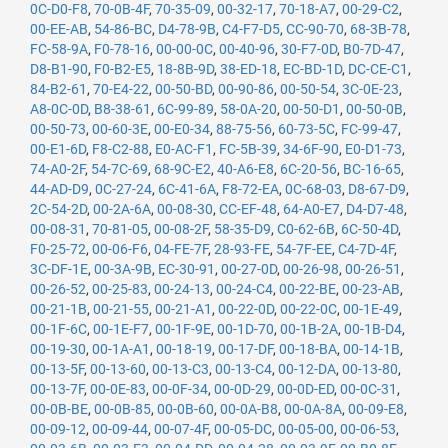
0C-D0-F8
,
70-0B-4F
,
70-35-09
,
00-32-17
,
70-18-A7
,
00-29-C2
,
00-EE-AB
,
54-86-BC
,
D4-78-9B
,
C4-F7-D5
,
CC-90-70
,
68-3B-78
,
FC-58-9A
,
F0-78-16
,
00-00-0C
,
00-40-96
,
30-F7-0D
,
B0-7D-47
,
D8-B1-90
,
F0-B2-E5
,
18-8B-9D
,
38-ED-18
,
EC-BD-1D
,
DC-CE-C1
,
84-B2-61
,
70-E4-22
,
00-50-BD
,
00-90-86
,
00-50-54
,
3C-0E-23
,
A8-0C-0D
,
B8-38-61
,
6C-99-89
,
58-0A-20
,
00-50-D1
,
00-50-0B
,
00-50-73
,
00-60-3E
,
00-E0-34
,
88-75-56
,
60-73-5C
,
FC-99-47
,
00-E1-6D
,
F8-C2-88
,
E0-AC-F1
,
FC-5B-39
,
34-6F-90
,
E0-D1-73
,
74-A0-2F
,
54-7C-69
,
68-9C-E2
,
40-A6-E8
,
6C-20-56
,
BC-16-65
,
44-AD-D9
,
0C-27-24
,
6C-41-6A
,
F8-72-EA
,
0C-68-03
,
D8-67-D9
,
2C-54-2D
,
00-2A-6A
,
00-08-30
,
CC-EF-48
,
64-A0-E7
,
D4-D7-48
,
00-08-31
,
70-81-05
,
00-08-2F
,
58-35-D9
,
C0-62-6B
,
6C-50-4D
,
F0-25-72
,
00-06-F6
,
04-FE-7F
,
28-93-FE
,
54-7F-EE
,
C4-7D-4F
,
3C-DF-1E
,
00-3A-9B
,
EC-30-91
,
00-27-0D
,
00-26-98
,
00-26-51
,
00-26-52
,
00-25-83
,
00-24-13
,
00-24-C4
,
00-22-BE
,
00-23-AB
,
00-21-1B
,
00-21-55
,
00-21-A1
,
00-22-0D
,
00-22-0C
,
00-1E-49
,
00-1F-6C
,
00-1E-F7
,
00-1F-9E
,
00-1D-70
,
00-1B-2A
,
00-1B-D4
,
00-19-30
,
00-1A-A1
,
00-18-19
,
00-17-DF
,
00-18-BA
,
00-14-1B
,
00-13-5F
,
00-13-60
,
00-13-C3
,
00-13-C4
,
00-12-DA
,
00-13-80
,
00-13-7F
,
00-0E-83
,
00-0F-34
,
00-0D-29
,
00-0D-ED
,
00-0C-31
,
00-0B-BE
,
00-0B-85
,
00-0B-60
,
00-0A-B8
,
00-0A-8A
,
00-09-E8
,
00-09-12
,
00-09-44
,
00-07-4F
,
00-05-DC
,
00-05-00
,
00-06-53
,