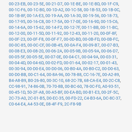
00-23-EB
,
00-23-5E
,
00-21-D7
,
00-1E-BE
,
00-1E-BD
,
00-1F-C9
,
00-1C-F6
,
00-1C-B0
,
00-1D-A2
,
00-1C-58
,
00-1B-53
,
00-1B-0C
,
00-1B-8F
,
00-1A-E3
,
00-19-AA
,
00-1A-30
,
00-19-56
,
00-18-73
,
00-17-95
,
00-16-C8
,
00-17-5A
,
00-17-0E
,
00-16-9D
,
00-15-C6
,
00-14-6A
,
00-15-62
,
00-14-F2
,
00-12-7F
,
00-11-BB
,
00-11-BC
,
00-12-00
,
00-11-5D
,
00-11-92
,
00-12-43
,
00-11-20
,
00-0F-8F
,
00-0F-23
,
00-0F-F8
,
00-0F-F7
,
00-0D-BD
,
00-0B-FD
,
00-0B-FC
,
00-0C-85
,
00-0C-CF
,
00-0B-45
,
00-0A-F4
,
00-09-B7
,
00-07-B3
,
00-08-E3
,
00-08-20
,
00-06-2A
,
00-05-9B
,
00-05-9A
,
00-06-D7
,
00-05-5F
,
00-05-5E
,
00-07-0E
,
00-04-C1
,
00-04-9A
,
00-03-31
,
00-04-4D
,
00-04-6D
,
00-02-FD
,
00-01-64
,
00-02-17
,
00-01-43
,
00-30-94
,
00-D0-E4
,
00-D0-06
,
00-B0-4A
,
00-B0-C2
,
00-D0-63
,
00-D0-BB
,
00-C1-64
,
00-8A-96
,
00-78-88
,
CC-16-7E
,
00-A2-89
,
B4-A8-B9
,
B0-26-80
,
00-3C-10
,
68-2C-7B
,
68-CA-E4
,
00-2C-C8
,
CC-98-91
,
74-86-0B
,
70-70-8B
,
00-BC-60
,
78-0C-F0
,
A0-93-51
,
00-45-1D
,
50-2F-A8
,
00-A5-BF
,
00-EA-BD
,
00-B1-E3
,
00-2F-5C
,
2C-73-A0
,
2C-01-B5
,
D0-EC-35
,
00-FD-22
,
C4-B3-6A
,
DC-8C-37
,
C0-64-E4
,
A4-53-0E
,
08-4F-F9
,
2C-F8-9B