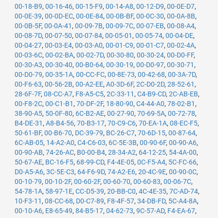
00-18-B9
,
00-16-46
,
00-15-F9
,
00-14-A8
,
00-12-D9
,
00-0E-D7
,
00-0E-39
,
00-0D-EC
,
00-0E-84
,
00-0B-BF
,
00-0C-30
,
00-0A-8B
,
00-0B-5F
,
00-0A-41
,
00-09-7B
,
00-09-7C
,
00-07-EB
,
00-08-A4
,
00-08-7D
,
00-07-50
,
00-07-84
,
00-05-01
,
00-05-74
,
00-04-DE
,
00-04-27
,
00-03-E4
,
00-03-A0
,
00-01-C9
,
00-01-C7
,
00-02-4A
,
00-03-6C
,
00-02-BA
,
00-02-7D
,
00-30-80
,
00-30-24
,
00-D0-FF
,
00-30-A3
,
00-30-40
,
00-B0-64
,
00-30-19
,
00-D0-97
,
00-30-71
,
00-D0-79
,
00-35-1A
,
00-CC-FC
,
00-8E-73
,
00-42-68
,
00-3A-7D
,
00-F6-63
,
00-56-2B
,
00-A2-EE
,
A0-3D-6F
,
2C-D0-2D
,
28-52-61
,
28-6F-7F
,
08-CC-A7
,
F8-A5-C5
,
2C-33-11
,
C4-B9-CD
,
2C-AB-EB
,
00-F8-2C
,
00-C1-B1
,
70-DF-2F
,
18-80-90
,
C4-44-A0
,
78-02-B1
,
38-90-A5
,
50-0F-80
,
6C-B2-AE
,
00-27-90
,
70-69-5A
,
00-72-78
,
B4-DE-31
,
A8-B4-56
,
70-B3-17
,
70-C9-C6
,
70-EA-1A
,
08-EC-F5
,
50-61-BF
,
00-B6-70
,
DC-39-79
,
BC-26-C7
,
70-6D-15
,
00-87-64
,
6C-AB-05
,
14-A2-A0
,
C4-C6-03
,
6C-5E-3B
,
00-90-6F
,
00-90-A6
,
00-90-AB
,
74-26-AC
,
B0-00-B4
,
28-34-A2
,
64-12-25
,
54-4A-00
,
50-67-AE
,
BC-16-F5
,
68-99-CD
,
F4-4E-05
,
0C-F5-A4
,
5C-FC-66
,
D0-A5-A6
,
3C-5E-C3
,
64-F6-9D
,
74-A2-E6
,
20-4C-9E
,
00-90-0C
,
00-10-79
,
00-10-2F
,
00-60-2F
,
00-60-70
,
00-60-83
,
00-06-7C
,
54-78-1A
,
58-97-1E
,
CC-D5-39
,
20-BB-C0
,
4C-4E-35
,
7C-AD-74
,
10-F3-11
,
08-CC-68
,
D0-C7-89
,
F8-4F-57
,
34-DB-FD
,
5C-A4-8A
,
00-10-A6
,
E8-65-49
,
84-B5-17
,
04-62-73
,
9C-57-AD
,
F4-EA-67
,