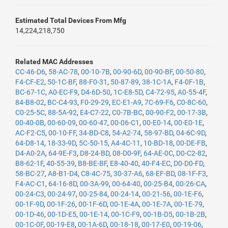
Estimated Total Devices From Mfg
14,224,218,750
Related MAC Addresses
CC-46-D6
,
58-AC-78
,
00-10-7B
,
00-90-6D
,
00-90-BF
,
00-50-80
,
F4-CF-E2
,
50-1C-BF
,
88-F0-31
,
50-87-89
,
38-1C-1A
,
F4-0F-1B
,
BC-67-1C
,
A0-EC-F9
,
D4-6D-50
,
1C-E8-5D
,
C4-72-95
,
A0-55-4F
,
84-B8-02
,
BC-C4-93
,
F0-29-29
,
EC-E1-A9
,
7C-69-F6
,
C0-8C-60
,
C0-25-5C
,
88-5A-92
,
E4-C7-22
,
C0-7B-BC
,
00-90-F2
,
00-17-3B
,
00-40-0B
,
00-60-09
,
00-60-47
,
00-06-C1
,
00-E0-14
,
00-E0-1E
,
AC-F2-C5
,
00-10-FF
,
34-BD-C8
,
54-A2-74
,
58-97-BD
,
04-6C-9D
,
64-D8-14
,
18-33-9D
,
5C-50-15
,
A4-4C-11
,
10-BD-18
,
00-DE-FB
,
D4-A0-2A
,
64-9E-F3
,
D8-24-BD
,
08-D0-9F
,
64-AE-0C
,
D0-C2-82
,
B8-62-1F
,
40-55-39
,
B8-BE-BF
,
E8-40-40
,
40-F4-EC
,
D0-D0-FD
,
58-BC-27
,
A8-B1-D4
,
C8-4C-75
,
30-37-A6
,
68-EF-BD
,
08-1F-F3
,
F4-AC-C1
,
64-16-8D
,
00-3A-99
,
00-64-40
,
00-25-B4
,
00-26-CA
,
00-24-C3
,
00-24-97
,
00-25-84
,
00-24-14
,
00-21-56
,
00-1E-F6
,
00-1F-9D
,
00-1F-26
,
00-1F-6D
,
00-1E-4A
,
00-1E-7A
,
00-1E-79
,
00-1D-46
,
00-1D-E5
,
00-1E-14
,
00-1C-F9
,
00-1B-D5
,
00-1B-2B
,
00-1C-0F
,
00-19-E8
,
00-1A-6D
,
00-18-18
,
00-17-E0
,
00-19-06
,