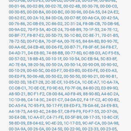
00-03-6B
,
00-03-E3
,
00-04-DD
,
00-04-28
,
00-03-9F
,
00-B0-8E
,
00-01-96
,
00-02-B9
,
00-02-7E
,
00-02-4B
,
00-30-78
,
00-D0-C0
,
00-30-85
,
00-D0-BA
,
00-D0-BC
,
00-30-96
,
00-DA-55
,
04-2A-E2
,
00-62-EC
,
00-2A-10
,
84-3D-C6
,
00-D7-8F
,
00-A6-CA
,
00-42-5A
,
00-76-86
,
2C-0B-E9
,
2C-86-D2
,
2C-31-24
,
F8-0B-CB
,
70-DB-98
,
00-9A-D2
,
70-F3-5A
,
40-CE-24
,
70-6B-B9
,
70-1F-53
,
24-7E-12
,
00-BF-77
,
F8-B7-E2
,
00-5D-73
,
50-1C-B0
,
CC-8E-71
,
70-01-B5
,
78-72-5D
,
00-FC-BA
,
70-0F-6A
,
00-7E-95
,
84-8A-8D
,
B0-90-7E
,
00-AA-6E
,
04-EB-40
,
00-D6-FE
,
00-B7-71
,
F8-0F-6F
,
34-F8-E7
,
D4-AD-71
,
D4-E8-80
,
74-88-BB
,
00-77-8D
,
6C-8B-D3
,
AC-F5-E6
,
00-57-D2
,
18-8B-45
,
00-10-1F
,
00-10-54
,
DC-EB-94
,
5C-83-8F
,
AC-7E-8A
,
38-20-56
,
00-50-2A
,
00-50-14
,
00-90-D9
,
00-90-92
,
00-10-29
,
00-60-5C
,
00-E0-F7
,
00-E0-B0
,
00-E0-FE
,
00-E0-A3
,
00-E0-F9
,
50-06-AB
,
00-50-E2
,
00-50-50
,
00-90-21
,
00-90-B1
,
00-02-3D
,
18-E7-28
,
2C-3E-CF
,
10-05-CA
,
1C-DE-A7
,
1C-6A-7A
,
CC-D8-C1
,
7C-0E-CE
,
F0-9E-63
,
F0-7F-06
,
84-80-2D
,
E0-89-9D
,
A8-9D-21
,
BC-F1-F2
,
C8-00-84
,
A0-F8-49
,
88-90-8D
,
A4-6C-2A
,
1C-1D-86
,
C4-14-3C
,
24-01-C7
,
04-DA-D2
,
F4-1F-C2
,
4C-00-82
,
DC-A5-F4
,
7C-95-F3
,
50-17-FF
,
E8-ED-F3
,
78-DA-6E
,
24-E9-B3
,
A4-18-75
,
A4-93-4C
,
24-B6-57
,
C8-F9-F9
,
F0-F7-55
,
20-37-06
,
30-E4-DB
,
1C-AA-07
,
C4-71-FE
,
E0-5F-B9
,
08-17-35
,
10-8C-CF
,
58-8D-09
,
E8-04-62
,
9C-4E-20
,
1C-17-D3
,
9C-AF-CA
,
00-3A-98
,
00-3A-9A
,
00-26-0A
,
00-24-50
,
00-22-90
,
00-23-33
,
00-23-05
,