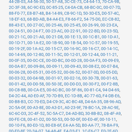
44-2B-03
,
A4-56-30
,
50-57-A8
,
3C-CE-73
,
C4-64-13
,
70-CA-9B
,
2C-3F-38
,
6C-9C-ED
,
0C-85-25
,
C4-0A-CB
,
68-BC-0C
,
00-07-7D
,
88-F0-77
,
E8-B7-48
,
B4-14-89
,
C8-9C-1D
,
50-3D-E5
,
D0-57-4C
,
18-EF-63
,
68-BD-AB
,
B4-A4-E3
,
F8-66-F2
,
54-75-D0
,
EC-C8-82
,
88-43-E1
,
00-27-0C
,
00-25-46
,
00-25-45
,
00-26-99
,
00-23-EA
,
00-24-51
,
00-24-F7
,
00-23-AC
,
00-22-91
,
00-22-BD
,
00-23-5D
,
00-21-1C
,
00-21-A0
,
00-21-D8
,
00-1E-13
,
00-1C-B1
,
00-1D-A1
,
00-1D-71
,
00-1A-E2
,
00-1B-90
,
00-1B-54
,
00-1C-57
,
00-19-55
,
00-19-2F
,
00-1A-A2
,
00-15-C7
,
00-16-9C
,
00-16-C7
,
00-14-1C
,
00-14-69
,
00-12-80
,
00-11-5C
,
00-12-01
,
00-12-44
,
00-11-21
,
00-0F-35
,
00-0C-CE
,
00-0D-BC
,
00-0D-28
,
00-0A-F3
,
00-09-E9
,
00-0A-B7
,
00-09-B6
,
00-09-11
,
00-09-43
,
00-08-E2
,
00-07-B4
,
00-06-28
,
00-05-31
,
00-05-32
,
00-06-52
,
00-07-0D
,
00-05-DD
,
00-03-32
,
00-04-9B
,
00-01-97
,
00-02-16
,
00-30-7B
,
00-01-63
,
00-01-42
,
00-D0-58
,
00-50-3E
,
00-D0-D3
,
00-30-F2
,
00-F2-8B
,
00-C8-8B
,
00-CA-E5
,
00-6C-BC
,
00-5F-86
,
00-81-C4
,
94-D4-69
,
D4-2C-44
,
A0-E0-AF
,
70-7D-B9
,
EC-1D-8B
,
4C-77-6D
,
F4-DB-E6
,
00-B8-B3
,
CC-70-ED
,
D4-C9-3C
,
4C-BC-48
,
D4-6A-35
,
08-96-AD
,
2C-5A-0F
,
00-A3-8E
,
00-A3-D1
,
A0-23-9F
,
78-BC-1A
,
28-AC-9E
,
6C-6C-D3
,
2C-4F-52
,
5C-5A-C7
,
D4-AD-BD
,
30-8B-B2
,
08-4F-A9
,
00-FE-C8
,
00-41-D2
,
00-50-53
,
00-50-0F
,
00-E0-4F
,
00-10-11
,
00-10-F6
,
80-E0-1D
,
80-E8-6F
,
E4-AA-5D
,
B0-AA-77
,
78-BA-F9
,
00-E0-8F
,
20-3A-07
,
34-A8-4E
,
E4-D3-F1
,
1C-E6-C7
,
E0-2F-6D
,