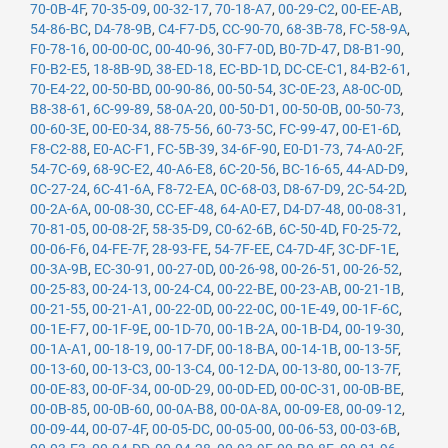
70-0B-4F
,
70-35-09
,
00-32-17
,
70-18-A7
,
00-29-C2
,
00-EE-AB
,
54-86-BC
,
D4-78-9B
,
C4-F7-D5
,
CC-90-70
,
68-3B-78
,
FC-58-9A
,
F0-78-16
,
00-00-0C
,
00-40-96
,
30-F7-0D
,
B0-7D-47
,
D8-B1-90
,
F0-B2-E5
,
18-8B-9D
,
38-ED-18
,
EC-BD-1D
,
DC-CE-C1
,
84-B2-61
,
70-E4-22
,
00-50-BD
,
00-90-86
,
00-50-54
,
3C-0E-23
,
A8-0C-0D
,
B8-38-61
,
6C-99-89
,
58-0A-20
,
00-50-D1
,
00-50-0B
,
00-50-73
,
00-60-3E
,
00-E0-34
,
88-75-56
,
60-73-5C
,
FC-99-47
,
00-E1-6D
,
F8-C2-88
,
E0-AC-F1
,
FC-5B-39
,
34-6F-90
,
E0-D1-73
,
74-A0-2F
,
54-7C-69
,
68-9C-E2
,
40-A6-E8
,
6C-20-56
,
BC-16-65
,
44-AD-D9
,
0C-27-24
,
6C-41-6A
,
F8-72-EA
,
0C-68-03
,
D8-67-D9
,
2C-54-2D
,
00-2A-6A
,
00-08-30
,
CC-EF-48
,
64-A0-E7
,
D4-D7-48
,
00-08-31
,
70-81-05
,
00-08-2F
,
58-35-D9
,
C0-62-6B
,
6C-50-4D
,
F0-25-72
,
00-06-F6
,
04-FE-7F
,
28-93-FE
,
54-7F-EE
,
C4-7D-4F
,
3C-DF-1E
,
00-3A-9B
,
EC-30-91
,
00-27-0D
,
00-26-98
,
00-26-51
,
00-26-52
,
00-25-83
,
00-24-13
,
00-24-C4
,
00-22-BE
,
00-23-AB
,
00-21-1B
,
00-21-55
,
00-21-A1
,
00-22-0D
,
00-22-0C
,
00-1E-49
,
00-1F-6C
,
00-1E-F7
,
00-1F-9E
,
00-1D-70
,
00-1B-2A
,
00-1B-D4
,
00-19-30
,
00-1A-A1
,
00-18-19
,
00-17-DF
,
00-18-BA
,
00-14-1B
,
00-13-5F
,
00-13-60
,
00-13-C3
,
00-13-C4
,
00-12-DA
,
00-13-80
,
00-13-7F
,
00-0E-83
,
00-0F-34
,
00-0D-29
,
00-0D-ED
,
00-0C-31
,
00-0B-BE
,
00-0B-85
,
00-0B-60
,
00-0A-B8
,
00-0A-8A
,
00-09-E8
,
00-09-12
,
00-09-44
,
00-07-4F
,
00-05-DC
,
00-05-00
,
00-06-53
,
00-03-6B
,