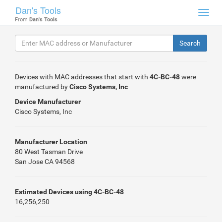
Dan's Tools
Toggl
From
Dan's Tools
navig
Devices with MAC addresses that start with
4C-BC-48
were
manufactured by
Cisco Systems, Inc
Device Manufacturer
Cisco Systems, Inc
Manufacturer Location
80 West Tasman Drive
San Jose CA 94568
Estimated Devices using 4C-BC-48
16,256,250