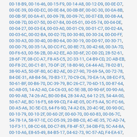
00-18-B9
,
00-16-46
,
00-15-F9
,
00-14-A8
,
00-12-D9
,
00-0E-D7
,
00-0E-39
,
00-0D-EC
,
00-0E-84
,
00-0B-BF
,
00-0C-30
,
00-0A-8B
,
00-0B-5F
,
00-0A-41
,
00-09-7B
,
00-09-7C
,
00-07-EB
,
00-08-A4
,
00-08-7D
,
00-07-50
,
00-07-84
,
00-05-01
,
00-05-74
,
00-04-DE
,
00-04-27
,
00-03-E4
,
00-03-A0
,
00-01-C9
,
00-01-C7
,
00-02-4A
,
00-03-6C
,
00-02-BA
,
00-02-7D
,
00-30-80
,
00-30-24
,
00-D0-FF
,
00-30-A3
,
00-30-40
,
00-B0-64
,
00-30-19
,
00-D0-97
,
00-30-71
,
00-D0-79
,
00-35-1A
,
00-CC-FC
,
00-8E-73
,
00-42-68
,
00-3A-7D
,
00-F6-63
,
00-56-2B
,
00-A2-EE
,
A0-3D-6F
,
2C-D0-2D
,
28-52-61
,
28-6F-7F
,
08-CC-A7
,
F8-A5-C5
,
2C-33-11
,
C4-B9-CD
,
2C-AB-EB
,
00-F8-2C
,
00-C1-B1
,
70-DF-2F
,
18-80-90
,
C4-44-A0
,
78-02-B1
,
38-90-A5
,
50-0F-80
,
6C-B2-AE
,
00-27-90
,
70-69-5A
,
00-72-78
,
B4-DE-31
,
A8-B4-56
,
70-B3-17
,
70-C9-C6
,
70-EA-1A
,
08-EC-F5
,
50-61-BF
,
00-B6-70
,
DC-39-79
,
BC-26-C7
,
70-6D-15
,
00-87-64
,
6C-AB-05
,
14-A2-A0
,
C4-C6-03
,
6C-5E-3B
,
00-90-6F
,
00-90-A6
,
00-90-AB
,
74-26-AC
,
B0-00-B4
,
28-34-A2
,
64-12-25
,
54-4A-00
,
50-67-AE
,
BC-16-F5
,
68-99-CD
,
F4-4E-05
,
0C-F5-A4
,
5C-FC-66
,
D0-A5-A6
,
3C-5E-C3
,
64-F6-9D
,
74-A2-E6
,
20-4C-9E
,
00-90-0C
,
00-10-79
,
00-10-2F
,
00-60-2F
,
00-60-70
,
00-60-83
,
00-06-7C
,
54-78-1A
,
58-97-1E
,
CC-D5-39
,
20-BB-C0
,
4C-4E-35
,
7C-AD-74
,
10-F3-11
,
08-CC-68
,
D0-C7-89
,
F8-4F-57
,
34-DB-FD
,
5C-A4-8A
,
00-10-A6
,
E8-65-49
,
84-B5-17
,
04-62-73
,
9C-57-AD
,
F4-EA-67
,