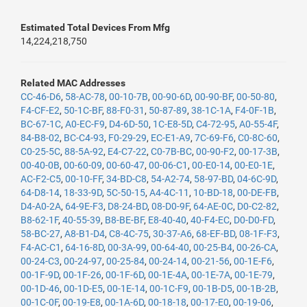
Estimated Total Devices From Mfg
14,224,218,750
Related MAC Addresses
CC-46-D6
,
58-AC-78
,
00-10-7B
,
00-90-6D
,
00-90-BF
,
00-50-80
,
F4-CF-E2
,
50-1C-BF
,
88-F0-31
,
50-87-89
,
38-1C-1A
,
F4-0F-1B
,
BC-67-1C
,
A0-EC-F9
,
D4-6D-50
,
1C-E8-5D
,
C4-72-95
,
A0-55-4F
,
84-B8-02
,
BC-C4-93
,
F0-29-29
,
EC-E1-A9
,
7C-69-F6
,
C0-8C-60
,
C0-25-5C
,
88-5A-92
,
E4-C7-22
,
C0-7B-BC
,
00-90-F2
,
00-17-3B
,
00-40-0B
,
00-60-09
,
00-60-47
,
00-06-C1
,
00-E0-14
,
00-E0-1E
,
AC-F2-C5
,
00-10-FF
,
34-BD-C8
,
54-A2-74
,
58-97-BD
,
04-6C-9D
,
64-D8-14
,
18-33-9D
,
5C-50-15
,
A4-4C-11
,
10-BD-18
,
00-DE-FB
,
D4-A0-2A
,
64-9E-F3
,
D8-24-BD
,
08-D0-9F
,
64-AE-0C
,
D0-C2-82
,
B8-62-1F
,
40-55-39
,
B8-BE-BF
,
E8-40-40
,
40-F4-EC
,
D0-D0-FD
,
58-BC-27
,
A8-B1-D4
,
C8-4C-75
,
30-37-A6
,
68-EF-BD
,
08-1F-F3
,
F4-AC-C1
,
64-16-8D
,
00-3A-99
,
00-64-40
,
00-25-B4
,
00-26-CA
,
00-24-C3
,
00-24-97
,
00-25-84
,
00-24-14
,
00-21-56
,
00-1E-F6
,
00-1F-9D
,
00-1F-26
,
00-1F-6D
,
00-1E-4A
,
00-1E-7A
,
00-1E-79
,
00-1D-46
,
00-1D-E5
,
00-1E-14
,
00-1C-F9
,
00-1B-D5
,
00-1B-2B
,
00-1C-0F
,
00-19-E8
,
00-1A-6D
,
00-18-18
,
00-17-E0
,
00-19-06
,