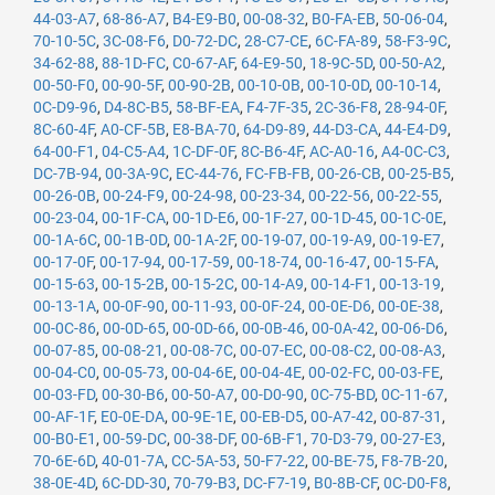
44-03-A7
,
68-86-A7
,
B4-E9-B0
,
00-08-32
,
B0-FA-EB
,
50-06-04
,
70-10-5C
,
3C-08-F6
,
D0-72-DC
,
28-C7-CE
,
6C-FA-89
,
58-F3-9C
,
34-62-88
,
88-1D-FC
,
C0-67-AF
,
64-E9-50
,
18-9C-5D
,
00-50-A2
,
00-50-F0
,
00-90-5F
,
00-90-2B
,
00-10-0B
,
00-10-0D
,
00-10-14
,
0C-D9-96
,
D4-8C-B5
,
58-BF-EA
,
F4-7F-35
,
2C-36-F8
,
28-94-0F
,
8C-60-4F
,
A0-CF-5B
,
E8-BA-70
,
64-D9-89
,
44-D3-CA
,
44-E4-D9
,
64-00-F1
,
04-C5-A4
,
1C-DF-0F
,
8C-B6-4F
,
AC-A0-16
,
A4-0C-C3
,
DC-7B-94
,
00-3A-9C
,
EC-44-76
,
FC-FB-FB
,
00-26-CB
,
00-25-B5
,
00-26-0B
,
00-24-F9
,
00-24-98
,
00-23-34
,
00-22-56
,
00-22-55
,
00-23-04
,
00-1F-CA
,
00-1D-E6
,
00-1F-27
,
00-1D-45
,
00-1C-0E
,
00-1A-6C
,
00-1B-0D
,
00-1A-2F
,
00-19-07
,
00-19-A9
,
00-19-E7
,
00-17-0F
,
00-17-94
,
00-17-59
,
00-18-74
,
00-16-47
,
00-15-FA
,
00-15-63
,
00-15-2B
,
00-15-2C
,
00-14-A9
,
00-14-F1
,
00-13-19
,
00-13-1A
,
00-0F-90
,
00-11-93
,
00-0F-24
,
00-0E-D6
,
00-0E-38
,
00-0C-86
,
00-0D-65
,
00-0D-66
,
00-0B-46
,
00-0A-42
,
00-06-D6
,
00-07-85
,
00-08-21
,
00-08-7C
,
00-07-EC
,
00-08-C2
,
00-08-A3
,
00-04-C0
,
00-05-73
,
00-04-6E
,
00-04-4E
,
00-02-FC
,
00-03-FE
,
00-03-FD
,
00-30-B6
,
00-50-A7
,
00-D0-90
,
0C-75-BD
,
0C-11-67
,
00-AF-1F
,
E0-0E-DA
,
00-9E-1E
,
00-EB-D5
,
00-A7-42
,
00-87-31
,
00-B0-E1
,
00-59-DC
,
00-38-DF
,
00-6B-F1
,
70-D3-79
,
00-27-E3
,
70-6E-6D
,
40-01-7A
,
CC-5A-53
,
50-F7-22
,
00-BE-75
,
F8-7B-20
,
38-0E-4D
,
6C-DD-30
,
70-79-B3
,
DC-F7-19
,
B0-8B-CF
,
0C-D0-F8
,