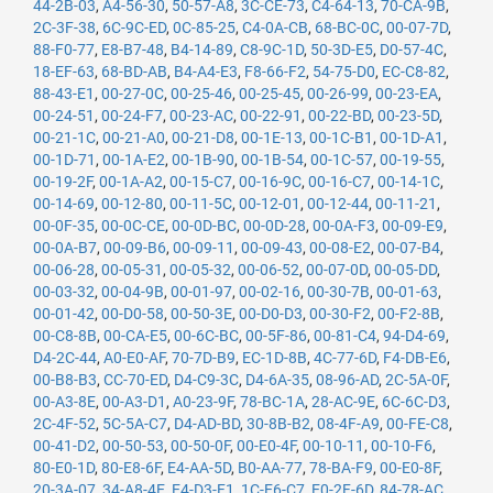
44-2B-03
,
A4-56-30
,
50-57-A8
,
3C-CE-73
,
C4-64-13
,
70-CA-9B
,
2C-3F-38
,
6C-9C-ED
,
0C-85-25
,
C4-0A-CB
,
68-BC-0C
,
00-07-7D
,
88-F0-77
,
E8-B7-48
,
B4-14-89
,
C8-9C-1D
,
50-3D-E5
,
D0-57-4C
,
18-EF-63
,
68-BD-AB
,
B4-A4-E3
,
F8-66-F2
,
54-75-D0
,
EC-C8-82
,
88-43-E1
,
00-27-0C
,
00-25-46
,
00-25-45
,
00-26-99
,
00-23-EA
,
00-24-51
,
00-24-F7
,
00-23-AC
,
00-22-91
,
00-22-BD
,
00-23-5D
,
00-21-1C
,
00-21-A0
,
00-21-D8
,
00-1E-13
,
00-1C-B1
,
00-1D-A1
,
00-1D-71
,
00-1A-E2
,
00-1B-90
,
00-1B-54
,
00-1C-57
,
00-19-55
,
00-19-2F
,
00-1A-A2
,
00-15-C7
,
00-16-9C
,
00-16-C7
,
00-14-1C
,
00-14-69
,
00-12-80
,
00-11-5C
,
00-12-01
,
00-12-44
,
00-11-21
,
00-0F-35
,
00-0C-CE
,
00-0D-BC
,
00-0D-28
,
00-0A-F3
,
00-09-E9
,
00-0A-B7
,
00-09-B6
,
00-09-11
,
00-09-43
,
00-08-E2
,
00-07-B4
,
00-06-28
,
00-05-31
,
00-05-32
,
00-06-52
,
00-07-0D
,
00-05-DD
,
00-03-32
,
00-04-9B
,
00-01-97
,
00-02-16
,
00-30-7B
,
00-01-63
,
00-01-42
,
00-D0-58
,
00-50-3E
,
00-D0-D3
,
00-30-F2
,
00-F2-8B
,
00-C8-8B
,
00-CA-E5
,
00-6C-BC
,
00-5F-86
,
00-81-C4
,
94-D4-69
,
D4-2C-44
,
A0-E0-AF
,
70-7D-B9
,
EC-1D-8B
,
4C-77-6D
,
F4-DB-E6
,
00-B8-B3
,
CC-70-ED
,
D4-C9-3C
,
D4-6A-35
,
08-96-AD
,
2C-5A-0F
,
00-A3-8E
,
00-A3-D1
,
A0-23-9F
,
78-BC-1A
,
28-AC-9E
,
6C-6C-D3
,
2C-4F-52
,
5C-5A-C7
,
D4-AD-BD
,
30-8B-B2
,
08-4F-A9
,
00-FE-C8
,
00-41-D2
,
00-50-53
,
00-50-0F
,
00-E0-4F
,
00-10-11
,
00-10-F6
,
80-E0-1D
,
80-E8-6F
,
E4-AA-5D
,
B0-AA-77
,
78-BA-F9
,
00-E0-8F
,
20-3A-07
,
34-A8-4E
,
E4-D3-F1
,
1C-E6-C7
,
E0-2F-6D
,
84-78-AC
,