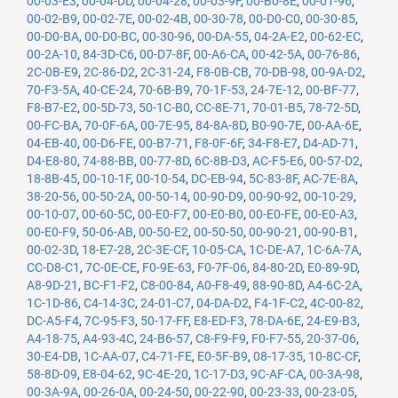
00-03-E3
,
00-04-DD
,
00-04-28
,
00-03-9F
,
00-B0-8E
,
00-01-96
,
00-02-B9
,
00-02-7E
,
00-02-4B
,
00-30-78
,
00-D0-C0
,
00-30-85
,
00-D0-BA
,
00-D0-BC
,
00-30-96
,
00-DA-55
,
04-2A-E2
,
00-62-EC
,
00-2A-10
,
84-3D-C6
,
00-D7-8F
,
00-A6-CA
,
00-42-5A
,
00-76-86
,
2C-0B-E9
,
2C-86-D2
,
2C-31-24
,
F8-0B-CB
,
70-DB-98
,
00-9A-D2
,
70-F3-5A
,
40-CE-24
,
70-6B-B9
,
70-1F-53
,
24-7E-12
,
00-BF-77
,
F8-B7-E2
,
00-5D-73
,
50-1C-B0
,
CC-8E-71
,
70-01-B5
,
78-72-5D
,
00-FC-BA
,
70-0F-6A
,
00-7E-95
,
84-8A-8D
,
B0-90-7E
,
00-AA-6E
,
04-EB-40
,
00-D6-FE
,
00-B7-71
,
F8-0F-6F
,
34-F8-E7
,
D4-AD-71
,
D4-E8-80
,
74-88-BB
,
00-77-8D
,
6C-8B-D3
,
AC-F5-E6
,
00-57-D2
,
18-8B-45
,
00-10-1F
,
00-10-54
,
DC-EB-94
,
5C-83-8F
,
AC-7E-8A
,
38-20-56
,
00-50-2A
,
00-50-14
,
00-90-D9
,
00-90-92
,
00-10-29
,
00-10-07
,
00-60-5C
,
00-E0-F7
,
00-E0-B0
,
00-E0-FE
,
00-E0-A3
,
00-E0-F9
,
50-06-AB
,
00-50-E2
,
00-50-50
,
00-90-21
,
00-90-B1
,
00-02-3D
,
18-E7-28
,
2C-3E-CF
,
10-05-CA
,
1C-DE-A7
,
1C-6A-7A
,
CC-D8-C1
,
7C-0E-CE
,
F0-9E-63
,
F0-7F-06
,
84-80-2D
,
E0-89-9D
,
A8-9D-21
,
BC-F1-F2
,
C8-00-84
,
A0-F8-49
,
88-90-8D
,
A4-6C-2A
,
1C-1D-86
,
C4-14-3C
,
24-01-C7
,
04-DA-D2
,
F4-1F-C2
,
4C-00-82
,
DC-A5-F4
,
7C-95-F3
,
50-17-FF
,
E8-ED-F3
,
78-DA-6E
,
24-E9-B3
,
A4-18-75
,
A4-93-4C
,
24-B6-57
,
C8-F9-F9
,
F0-F7-55
,
20-37-06
,
30-E4-DB
,
1C-AA-07
,
C4-71-FE
,
E0-5F-B9
,
08-17-35
,
10-8C-CF
,
58-8D-09
,
E8-04-62
,
9C-4E-20
,
1C-17-D3
,
9C-AF-CA
,
00-3A-98
,
00-3A-9A
,
00-26-0A
,
00-24-50
,
00-22-90
,
00-23-33
,
00-23-05
,