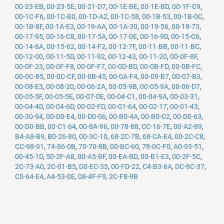
00-23-EB
,
00-23-5E
,
00-21-D7
,
00-1E-BE
,
00-1E-BD
,
00-1F-C9
,
00-1C-F6
,
00-1C-B0
,
00-1D-A2
,
00-1C-58
,
00-1B-53
,
00-1B-0C
,
00-1B-8F
,
00-1A-E3
,
00-19-AA
,
00-1A-30
,
00-19-56
,
00-18-73
,
00-17-95
,
00-16-C8
,
00-17-5A
,
00-17-0E
,
00-16-9D
,
00-15-C6
,
00-14-6A
,
00-15-62
,
00-14-F2
,
00-12-7F
,
00-11-BB
,
00-11-BC
,
00-12-00
,
00-11-5D
,
00-11-92
,
00-12-43
,
00-11-20
,
00-0F-8F
,
00-0F-23
,
00-0F-F8
,
00-0F-F7
,
00-0D-BD
,
00-0B-FD
,
00-0B-FC
,
00-0C-85
,
00-0C-CF
,
00-0B-45
,
00-0A-F4
,
00-09-B7
,
00-07-B3
,
00-08-E3
,
00-08-20
,
00-06-2A
,
00-05-9B
,
00-05-9A
,
00-06-D7
,
00-05-5F
,
00-05-5E
,
00-07-0E
,
00-04-C1
,
00-04-9A
,
00-03-31
,
00-04-4D
,
00-04-6D
,
00-02-FD
,
00-01-64
,
00-02-17
,
00-01-43
,
00-30-94
,
00-D0-E4
,
00-D0-06
,
00-B0-4A
,
00-B0-C2
,
00-D0-63
,
00-D0-BB
,
00-C1-64
,
00-8A-96
,
00-78-88
,
CC-16-7E
,
00-A2-89
,
B4-A8-B9
,
B0-26-80
,
00-3C-10
,
68-2C-7B
,
68-CA-E4
,
00-2C-C8
,
CC-98-91
,
74-86-0B
,
70-70-8B
,
00-BC-60
,
78-0C-F0
,
A0-93-51
,
00-45-1D
,
50-2F-A8
,
00-A5-BF
,
00-EA-BD
,
00-B1-E3
,
00-2F-5C
,
2C-73-A0
,
2C-01-B5
,
D0-EC-35
,
00-FD-22
,
C4-B3-6A
,
DC-8C-37
,
C0-64-E4
,
A4-53-0E
,
08-4F-F9
,
2C-F8-9B