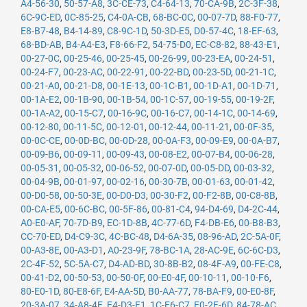
A4-56-30
,
50-57-A8
,
3C-CE-73
,
C4-64-13
,
70-CA-9B
,
2C-3F-38
,
6C-9C-ED
,
0C-85-25
,
C4-0A-CB
,
68-BC-0C
,
00-07-7D
,
88-F0-77
,
E8-B7-48
,
B4-14-89
,
C8-9C-1D
,
50-3D-E5
,
D0-57-4C
,
18-EF-63
,
68-BD-AB
,
B4-A4-E3
,
F8-66-F2
,
54-75-D0
,
EC-C8-82
,
88-43-E1
,
00-27-0C
,
00-25-46
,
00-25-45
,
00-26-99
,
00-23-EA
,
00-24-51
,
00-24-F7
,
00-23-AC
,
00-22-91
,
00-22-BD
,
00-23-5D
,
00-21-1C
,
00-21-A0
,
00-21-D8
,
00-1E-13
,
00-1C-B1
,
00-1D-A1
,
00-1D-71
,
00-1A-E2
,
00-1B-90
,
00-1B-54
,
00-1C-57
,
00-19-55
,
00-19-2F
,
00-1A-A2
,
00-15-C7
,
00-16-9C
,
00-16-C7
,
00-14-1C
,
00-14-69
,
00-12-80
,
00-11-5C
,
00-12-01
,
00-12-44
,
00-11-21
,
00-0F-35
,
00-0C-CE
,
00-0D-BC
,
00-0D-28
,
00-0A-F3
,
00-09-E9
,
00-0A-B7
,
00-09-B6
,
00-09-11
,
00-09-43
,
00-08-E2
,
00-07-B4
,
00-06-28
,
00-05-31
,
00-05-32
,
00-06-52
,
00-07-0D
,
00-05-DD
,
00-03-32
,
00-04-9B
,
00-01-97
,
00-02-16
,
00-30-7B
,
00-01-63
,
00-01-42
,
00-D0-58
,
00-50-3E
,
00-D0-D3
,
00-30-F2
,
00-F2-8B
,
00-C8-8B
,
00-CA-E5
,
00-6C-BC
,
00-5F-86
,
00-81-C4
,
94-D4-69
,
D4-2C-44
,
A0-E0-AF
,
70-7D-B9
,
EC-1D-8B
,
4C-77-6D
,
F4-DB-E6
,
00-B8-B3
,
CC-70-ED
,
D4-C9-3C
,
4C-BC-48
,
D4-6A-35
,
08-96-AD
,
2C-5A-0F
,
00-A3-8E
,
00-A3-D1
,
A0-23-9F
,
78-BC-1A
,
28-AC-9E
,
6C-6C-D3
,
2C-4F-52
,
5C-5A-C7
,
D4-AD-BD
,
30-8B-B2
,
08-4F-A9
,
00-FE-C8
,
00-41-D2
,
00-50-53
,
00-50-0F
,
00-E0-4F
,
00-10-11
,
00-10-F6
,
80-E0-1D
,
80-E8-6F
,
E4-AA-5D
,
B0-AA-77
,
78-BA-F9
,
00-E0-8F
,
20-3A-07
,
34-A8-4E
,
E4-D3-F1
,
1C-E6-C7
,
E0-2F-6D
,
84-78-AC
,