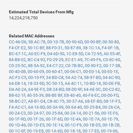
Estimated Total Devices From Mfg
14,224,218,750
Related MAC Addresses
CC-46-D6
,
58-AC-78
,
00-10-7B
,
00-90-6D
,
00-90-BF
,
00-50-80
,
F4-CF-E2
,
50-1C-BF
,
88-F0-31
,
50-87-89
,
38-1C-1A
,
F4-0F-1B
,
BC-67-1C
,
A0-EC-F9
,
D4-6D-50
,
1C-E8-5D
,
C4-72-95
,
A0-55-4F
,
84-B8-02
,
BC-C4-93
,
F0-29-29
,
EC-E1-A9
,
7C-69-F6
,
C0-8C-60
,
C0-25-5C
,
88-5A-92
,
E4-C7-22
,
C0-7B-BC
,
00-90-F2
,
00-17-3B
,
00-40-0B
,
00-60-09
,
00-60-47
,
00-06-C1
,
00-E0-14
,
00-E0-1E
,
AC-F2-C5
,
00-10-FF
,
34-BD-C8
,
54-A2-74
,
58-97-BD
,
04-6C-9D
,
64-D8-14
,
18-33-9D
,
5C-50-15
,
A4-4C-11
,
10-BD-18
,
00-DE-FB
,
D4-A0-2A
,
64-9E-F3
,
D8-24-BD
,
08-D0-9F
,
64-AE-0C
,
D0-C2-82
,
B8-62-1F
,
40-55-39
,
B8-BE-BF
,
E8-40-40
,
40-F4-EC
,
D0-D0-FD
,
58-BC-27
,
A8-B1-D4
,
C8-4C-75
,
30-37-A6
,
68-EF-BD
,
08-1F-F3
,
F4-AC-C1
,
64-16-8D
,
00-3A-99
,
00-64-40
,
00-25-B4
,
00-26-CA
,
00-24-C3
,
00-24-97
,
00-25-84
,
00-24-14
,
00-21-56
,
00-1E-F6
,
00-1F-9D
,
00-1F-26
,
00-1F-6D
,
00-1E-4A
,
00-1E-7A
,
00-1E-79
,
00-1D-46
,
00-1D-E5
,
00-1E-14
,
00-1C-F9
,
00-1B-D5
,
00-1B-2B
,
00-1C-0F
,
00-19-E8
,
00-1A-6D
,
00-18-18
,
00-17-E0
,
00-19-06
,