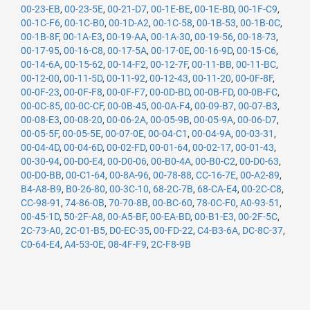
00-23-EB
,
00-23-5E
,
00-21-D7
,
00-1E-BE
,
00-1E-BD
,
00-1F-C9
,
00-1C-F6
,
00-1C-B0
,
00-1D-A2
,
00-1C-58
,
00-1B-53
,
00-1B-0C
,
00-1B-8F
,
00-1A-E3
,
00-19-AA
,
00-1A-30
,
00-19-56
,
00-18-73
,
00-17-95
,
00-16-C8
,
00-17-5A
,
00-17-0E
,
00-16-9D
,
00-15-C6
,
00-14-6A
,
00-15-62
,
00-14-F2
,
00-12-7F
,
00-11-BB
,
00-11-BC
,
00-12-00
,
00-11-5D
,
00-11-92
,
00-12-43
,
00-11-20
,
00-0F-8F
,
00-0F-23
,
00-0F-F8
,
00-0F-F7
,
00-0D-BD
,
00-0B-FD
,
00-0B-FC
,
00-0C-85
,
00-0C-CF
,
00-0B-45
,
00-0A-F4
,
00-09-B7
,
00-07-B3
,
00-08-E3
,
00-08-20
,
00-06-2A
,
00-05-9B
,
00-05-9A
,
00-06-D7
,
00-05-5F
,
00-05-5E
,
00-07-0E
,
00-04-C1
,
00-04-9A
,
00-03-31
,
00-04-4D
,
00-04-6D
,
00-02-FD
,
00-01-64
,
00-02-17
,
00-01-43
,
00-30-94
,
00-D0-E4
,
00-D0-06
,
00-B0-4A
,
00-B0-C2
,
00-D0-63
,
00-D0-BB
,
00-C1-64
,
00-8A-96
,
00-78-88
,
CC-16-7E
,
00-A2-89
,
B4-A8-B9
,
B0-26-80
,
00-3C-10
,
68-2C-7B
,
68-CA-E4
,
00-2C-C8
,
CC-98-91
,
74-86-0B
,
70-70-8B
,
00-BC-60
,
78-0C-F0
,
A0-93-51
,
00-45-1D
,
50-2F-A8
,
00-A5-BF
,
00-EA-BD
,
00-B1-E3
,
00-2F-5C
,
2C-73-A0
,
2C-01-B5
,
D0-EC-35
,
00-FD-22
,
C4-B3-6A
,
DC-8C-37
,
C0-64-E4
,
A4-53-0E
,
08-4F-F9
,
2C-F8-9B