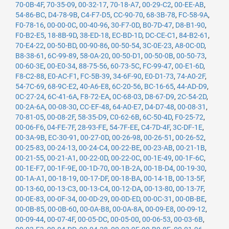
70-0B-4F
,
70-35-09
,
00-32-17
,
70-18-A7
,
00-29-C2
,
00-EE-AB
,
54-86-BC
,
D4-78-9B
,
C4-F7-D5
,
CC-90-70
,
68-3B-78
,
FC-58-9A
,
F0-78-16
,
00-00-0C
,
00-40-96
,
30-F7-0D
,
B0-7D-47
,
D8-B1-90
,
F0-B2-E5
,
18-8B-9D
,
38-ED-18
,
EC-BD-1D
,
DC-CE-C1
,
84-B2-61
,
70-E4-22
,
00-50-BD
,
00-90-86
,
00-50-54
,
3C-0E-23
,
A8-0C-0D
,
B8-38-61
,
6C-99-89
,
58-0A-20
,
00-50-D1
,
00-50-0B
,
00-50-73
,
00-60-3E
,
00-E0-34
,
88-75-56
,
60-73-5C
,
FC-99-47
,
00-E1-6D
,
F8-C2-88
,
E0-AC-F1
,
FC-5B-39
,
34-6F-90
,
E0-D1-73
,
74-A0-2F
,
54-7C-69
,
68-9C-E2
,
40-A6-E8
,
6C-20-56
,
BC-16-65
,
44-AD-D9
,
0C-27-24
,
6C-41-6A
,
F8-72-EA
,
0C-68-03
,
D8-67-D9
,
2C-54-2D
,
00-2A-6A
,
00-08-30
,
CC-EF-48
,
64-A0-E7
,
D4-D7-48
,
00-08-31
,
70-81-05
,
00-08-2F
,
58-35-D9
,
C0-62-6B
,
6C-50-4D
,
F0-25-72
,
00-06-F6
,
04-FE-7F
,
28-93-FE
,
54-7F-EE
,
C4-7D-4F
,
3C-DF-1E
,
00-3A-9B
,
EC-30-91
,
00-27-0D
,
00-26-98
,
00-26-51
,
00-26-52
,
00-25-83
,
00-24-13
,
00-24-C4
,
00-22-BE
,
00-23-AB
,
00-21-1B
,
00-21-55
,
00-21-A1
,
00-22-0D
,
00-22-0C
,
00-1E-49
,
00-1F-6C
,
00-1E-F7
,
00-1F-9E
,
00-1D-70
,
00-1B-2A
,
00-1B-D4
,
00-19-30
,
00-1A-A1
,
00-18-19
,
00-17-DF
,
00-18-BA
,
00-14-1B
,
00-13-5F
,
00-13-60
,
00-13-C3
,
00-13-C4
,
00-12-DA
,
00-13-80
,
00-13-7F
,
00-0E-83
,
00-0F-34
,
00-0D-29
,
00-0D-ED
,
00-0C-31
,
00-0B-BE
,
00-0B-85
,
00-0B-60
,
00-0A-B8
,
00-0A-8A
,
00-09-E8
,
00-09-12
,
00-09-44
,
00-07-4F
,
00-05-DC
,
00-05-00
,
00-06-53
,
00-03-6B
,