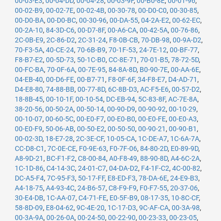
00-03-E3
,
00-04-DD
,
00-04-28
,
00-03-9F
,
00-B0-8E
,
00-01-96
,
00-02-B9
,
00-02-7E
,
00-02-4B
,
00-30-78
,
00-D0-C0
,
00-30-85
,
00-D0-BA
,
00-D0-BC
,
00-30-96
,
00-DA-55
,
04-2A-E2
,
00-62-EC
,
00-2A-10
,
84-3D-C6
,
00-D7-8F
,
00-A6-CA
,
00-42-5A
,
00-76-86
,
2C-0B-E9
,
2C-86-D2
,
2C-31-24
,
F8-0B-CB
,
70-DB-98
,
00-9A-D2
,
70-F3-5A
,
40-CE-24
,
70-6B-B9
,
70-1F-53
,
24-7E-12
,
00-BF-77
,
F8-B7-E2
,
00-5D-73
,
50-1C-B0
,
CC-8E-71
,
70-01-B5
,
78-72-5D
,
00-FC-BA
,
70-0F-6A
,
00-7E-95
,
84-8A-8D
,
B0-90-7E
,
00-AA-6E
,
04-EB-40
,
00-D6-FE
,
00-B7-71
,
F8-0F-6F
,
34-F8-E7
,
D4-AD-71
,
D4-E8-80
,
74-88-BB
,
00-77-8D
,
6C-8B-D3
,
AC-F5-E6
,
00-57-D2
,
18-8B-45
,
00-10-1F
,
00-10-54
,
DC-EB-94
,
5C-83-8F
,
AC-7E-8A
,
38-20-56
,
00-50-2A
,
00-50-14
,
00-90-D9
,
00-90-92
,
00-10-29
,
00-10-07
,
00-60-5C
,
00-E0-F7
,
00-E0-B0
,
00-E0-FE
,
00-E0-A3
,
00-E0-F9
,
50-06-AB
,
00-50-E2
,
00-50-50
,
00-90-21
,
00-90-B1
,
00-02-3D
,
18-E7-28
,
2C-3E-CF
,
10-05-CA
,
1C-DE-A7
,
1C-6A-7A
,
CC-D8-C1
,
7C-0E-CE
,
F0-9E-63
,
F0-7F-06
,
84-80-2D
,
E0-89-9D
,
A8-9D-21
,
BC-F1-F2
,
C8-00-84
,
A0-F8-49
,
88-90-8D
,
A4-6C-2A
,
1C-1D-86
,
C4-14-3C
,
24-01-C7
,
04-DA-D2
,
F4-1F-C2
,
4C-00-82
,
DC-A5-F4
,
7C-95-F3
,
50-17-FF
,
E8-ED-F3
,
78-DA-6E
,
24-E9-B3
,
A4-18-75
,
A4-93-4C
,
24-B6-57
,
C8-F9-F9
,
F0-F7-55
,
20-37-06
,
30-E4-DB
,
1C-AA-07
,
C4-71-FE
,
E0-5F-B9
,
08-17-35
,
10-8C-CF
,
58-8D-09
,
E8-04-62
,
9C-4E-20
,
1C-17-D3
,
9C-AF-CA
,
00-3A-98
,
00-3A-9A
,
00-26-0A
,
00-24-50
,
00-22-90
,
00-23-33
,
00-23-05
,