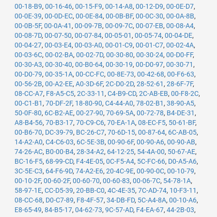
00-18-B9
,
00-16-46
,
00-15-F9
,
00-14-A8
,
00-12-D9
,
00-0E-D7
,
00-0E-39
,
00-0D-EC
,
00-0E-84
,
00-0B-BF
,
00-0C-30
,
00-0A-8B
,
00-0B-5F
,
00-0A-41
,
00-09-7B
,
00-09-7C
,
00-07-EB
,
00-08-A4
,
00-08-7D
,
00-07-50
,
00-07-84
,
00-05-01
,
00-05-74
,
00-04-DE
,
00-04-27
,
00-03-E4
,
00-03-A0
,
00-01-C9
,
00-01-C7
,
00-02-4A
,
00-03-6C
,
00-02-BA
,
00-02-7D
,
00-30-80
,
00-30-24
,
00-D0-FF
,
00-30-A3
,
00-30-40
,
00-B0-64
,
00-30-19
,
00-D0-97
,
00-30-71
,
00-D0-79
,
00-35-1A
,
00-CC-FC
,
00-8E-73
,
00-42-68
,
00-F6-63
,
00-56-2B
,
00-A2-EE
,
A0-3D-6F
,
2C-D0-2D
,
28-52-61
,
28-6F-7F
,
08-CC-A7
,
F8-A5-C5
,
2C-33-11
,
C4-B9-CD
,
2C-AB-EB
,
00-F8-2C
,
00-C1-B1
,
70-DF-2F
,
18-80-90
,
C4-44-A0
,
78-02-B1
,
38-90-A5
,
50-0F-80
,
6C-B2-AE
,
00-27-90
,
70-69-5A
,
00-72-78
,
B4-DE-31
,
A8-B4-56
,
70-B3-17
,
70-C9-C6
,
70-EA-1A
,
08-EC-F5
,
50-61-BF
,
00-B6-70
,
DC-39-79
,
BC-26-C7
,
70-6D-15
,
00-87-64
,
6C-AB-05
,
14-A2-A0
,
C4-C6-03
,
6C-5E-3B
,
00-90-6F
,
00-90-A6
,
00-90-AB
,
74-26-AC
,
B0-00-B4
,
28-34-A2
,
64-12-25
,
54-4A-00
,
50-67-AE
,
BC-16-F5
,
68-99-CD
,
F4-4E-05
,
0C-F5-A4
,
5C-FC-66
,
D0-A5-A6
,
3C-5E-C3
,
64-F6-9D
,
74-A2-E6
,
20-4C-9E
,
00-90-0C
,
00-10-79
,
00-10-2F
,
00-60-2F
,
00-60-70
,
00-60-83
,
00-06-7C
,
54-78-1A
,
58-97-1E
,
CC-D5-39
,
20-BB-C0
,
4C-4E-35
,
7C-AD-74
,
10-F3-11
,
08-CC-68
,
D0-C7-89
,
F8-4F-57
,
34-DB-FD
,
5C-A4-8A
,
00-10-A6
,
E8-65-49
,
84-B5-17
,
04-62-73
,
9C-57-AD
,
F4-EA-67
,
44-2B-03
,