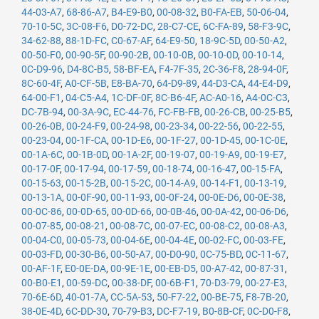
44-03-A7
,
68-86-A7
,
B4-E9-B0
,
00-08-32
,
B0-FA-EB
,
50-06-04
,
70-10-5C
,
3C-08-F6
,
D0-72-DC
,
28-C7-CE
,
6C-FA-89
,
58-F3-9C
,
34-62-88
,
88-1D-FC
,
C0-67-AF
,
64-E9-50
,
18-9C-5D
,
00-50-A2
,
00-50-F0
,
00-90-5F
,
00-90-2B
,
00-10-0B
,
00-10-0D
,
00-10-14
,
0C-D9-96
,
D4-8C-B5
,
58-BF-EA
,
F4-7F-35
,
2C-36-F8
,
28-94-0F
,
8C-60-4F
,
A0-CF-5B
,
E8-BA-70
,
64-D9-89
,
44-D3-CA
,
44-E4-D9
,
64-00-F1
,
04-C5-A4
,
1C-DF-0F
,
8C-B6-4F
,
AC-A0-16
,
A4-0C-C3
,
DC-7B-94
,
00-3A-9C
,
EC-44-76
,
FC-FB-FB
,
00-26-CB
,
00-25-B5
,
00-26-0B
,
00-24-F9
,
00-24-98
,
00-23-34
,
00-22-56
,
00-22-55
,
00-23-04
,
00-1F-CA
,
00-1D-E6
,
00-1F-27
,
00-1D-45
,
00-1C-0E
,
00-1A-6C
,
00-1B-0D
,
00-1A-2F
,
00-19-07
,
00-19-A9
,
00-19-E7
,
00-17-0F
,
00-17-94
,
00-17-59
,
00-18-74
,
00-16-47
,
00-15-FA
,
00-15-63
,
00-15-2B
,
00-15-2C
,
00-14-A9
,
00-14-F1
,
00-13-19
,
00-13-1A
,
00-0F-90
,
00-11-93
,
00-0F-24
,
00-0E-D6
,
00-0E-38
,
00-0C-86
,
00-0D-65
,
00-0D-66
,
00-0B-46
,
00-0A-42
,
00-06-D6
,
00-07-85
,
00-08-21
,
00-08-7C
,
00-07-EC
,
00-08-C2
,
00-08-A3
,
00-04-C0
,
00-05-73
,
00-04-6E
,
00-04-4E
,
00-02-FC
,
00-03-FE
,
00-03-FD
,
00-30-B6
,
00-50-A7
,
00-D0-90
,
0C-75-BD
,
0C-11-67
,
00-AF-1F
,
E0-0E-DA
,
00-9E-1E
,
00-EB-D5
,
00-A7-42
,
00-87-31
,
00-B0-E1
,
00-59-DC
,
00-38-DF
,
00-6B-F1
,
70-D3-79
,
00-27-E3
,
70-6E-6D
,
40-01-7A
,
CC-5A-53
,
50-F7-22
,
00-BE-75
,
F8-7B-20
,
38-0E-4D
,
6C-DD-30
,
70-79-B3
,
DC-F7-19
,
B0-8B-CF
,
0C-D0-F8
,