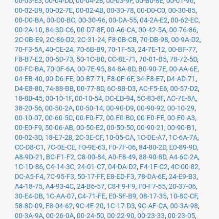
00-03-E3
,
00-04-DD
,
00-04-28
,
00-03-9F
,
00-B0-8E
,
00-01-96
,
00-02-B9
,
00-02-7E
,
00-02-4B
,
00-30-78
,
00-D0-C0
,
00-30-85
,
00-D0-BA
,
00-D0-BC
,
00-30-96
,
00-DA-55
,
04-2A-E2
,
00-62-EC
,
00-2A-10
,
84-3D-C6
,
00-D7-8F
,
00-A6-CA
,
00-42-5A
,
00-76-86
,
2C-0B-E9
,
2C-86-D2
,
2C-31-24
,
F8-0B-CB
,
70-DB-98
,
00-9A-D2
,
70-F3-5A
,
40-CE-24
,
70-6B-B9
,
70-1F-53
,
24-7E-12
,
00-BF-77
,
F8-B7-E2
,
00-5D-73
,
50-1C-B0
,
CC-8E-71
,
70-01-B5
,
78-72-5D
,
00-FC-BA
,
70-0F-6A
,
00-7E-95
,
84-8A-8D
,
B0-90-7E
,
00-AA-6E
,
04-EB-40
,
00-D6-FE
,
00-B7-71
,
F8-0F-6F
,
34-F8-E7
,
D4-AD-71
,
D4-E8-80
,
74-88-BB
,
00-77-8D
,
6C-8B-D3
,
AC-F5-E6
,
00-57-D2
,
18-8B-45
,
00-10-1F
,
00-10-54
,
DC-EB-94
,
5C-83-8F
,
AC-7E-8A
,
38-20-56
,
00-50-2A
,
00-50-14
,
00-90-D9
,
00-90-92
,
00-10-29
,
00-10-07
,
00-60-5C
,
00-E0-F7
,
00-E0-B0
,
00-E0-FE
,
00-E0-A3
,
00-E0-F9
,
50-06-AB
,
00-50-E2
,
00-50-50
,
00-90-21
,
00-90-B1
,
00-02-3D
,
18-E7-28
,
2C-3E-CF
,
10-05-CA
,
1C-DE-A7
,
1C-6A-7A
,
CC-D8-C1
,
7C-0E-CE
,
F0-9E-63
,
F0-7F-06
,
84-80-2D
,
E0-89-9D
,
A8-9D-21
,
BC-F1-F2
,
C8-00-84
,
A0-F8-49
,
88-90-8D
,
A4-6C-2A
,
1C-1D-86
,
C4-14-3C
,
24-01-C7
,
04-DA-D2
,
F4-1F-C2
,
4C-00-82
,
DC-A5-F4
,
7C-95-F3
,
50-17-FF
,
E8-ED-F3
,
78-DA-6E
,
24-E9-B3
,
A4-18-75
,
A4-93-4C
,
24-B6-57
,
C8-F9-F9
,
F0-F7-55
,
20-37-06
,
30-E4-DB
,
1C-AA-07
,
C4-71-FE
,
E0-5F-B9
,
08-17-35
,
10-8C-CF
,
58-8D-09
,
E8-04-62
,
9C-4E-20
,
1C-17-D3
,
9C-AF-CA
,
00-3A-98
,
00-3A-9A
,
00-26-0A
,
00-24-50
,
00-22-90
,
00-23-33
,
00-23-05
,