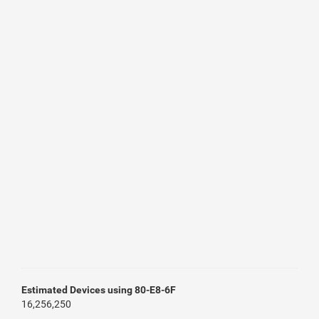
Estimated Devices using 80-E8-6F
16,256,250