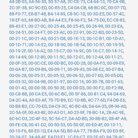
44-2B-03
,
A4-56-30
,
50-57-A8
,
3C-CE-73
,
C4-64-13
,
70-CA-9B
,
2C-3F-38
,
6C-9C-ED
,
0C-85-25
,
C4-0A-CB
,
68-BC-0C
,
00-07-7D
,
88-F0-77
,
E8-B7-48
,
B4-14-89
,
C8-9C-1D
,
50-3D-E5
,
D0-57-4C
,
18-EF-63
,
68-BD-AB
,
B4-A4-E3
,
F8-66-F2
,
54-75-D0
,
EC-C8-82
,
88-43-E1
,
00-27-0C
,
00-25-46
,
00-25-45
,
00-26-99
,
00-23-EA
,
00-24-51
,
00-24-F7
,
00-23-AC
,
00-22-91
,
00-22-BD
,
00-23-5D
,
00-21-1C
,
00-21-A0
,
00-21-D8
,
00-1E-13
,
00-1C-B1
,
00-1D-A1
,
00-1D-71
,
00-1A-E2
,
00-1B-90
,
00-1B-54
,
00-1C-57
,
00-19-55
,
00-19-2F
,
00-1A-A2
,
00-15-C7
,
00-16-9C
,
00-16-C7
,
00-14-1C
,
00-14-69
,
00-12-80
,
00-11-5C
,
00-12-01
,
00-12-44
,
00-11-21
,
00-0F-35
,
00-0C-CE
,
00-0D-BC
,
00-0D-28
,
00-0A-F3
,
00-09-E9
,
00-0A-B7
,
00-09-B6
,
00-09-11
,
00-09-43
,
00-08-E2
,
00-07-B4
,
00-06-28
,
00-05-31
,
00-05-32
,
00-06-52
,
00-07-0D
,
00-05-DD
,
00-03-32
,
00-04-9B
,
00-01-97
,
00-02-16
,
00-30-7B
,
00-01-63
,
00-01-42
,
00-D0-58
,
00-50-3E
,
00-D0-D3
,
00-30-F2
,
00-F2-8B
,
00-C8-8B
,
00-CA-E5
,
00-6C-BC
,
00-5F-86
,
00-81-C4
,
94-D4-69
,
D4-2C-44
,
A0-E0-AF
,
70-7D-B9
,
EC-1D-8B
,
4C-77-6D
,
F4-DB-E6
,
00-B8-B3
,
CC-70-ED
,
D4-C9-3C
,
4C-BC-48
,
D4-6A-35
,
08-96-AD
,
2C-5A-0F
,
00-A3-8E
,
00-A3-D1
,
A0-23-9F
,
78-BC-1A
,
28-AC-9E
,
6C-6C-D3
,
2C-4F-52
,
5C-5A-C7
,
D4-AD-BD
,
30-8B-B2
,
08-4F-A9
,
00-FE-C8
,
00-41-D2
,
00-50-53
,
00-50-0F
,
00-E0-4F
,
00-10-11
,
00-10-F6
,
80-E0-1D
,
E4-AA-5D
,
B0-AA-77
,
78-BA-F9
,
00-E0-8F
,
20-3A-07
,
34-A8-4E
,
E4-D3-F1
,
1C-E6-C7
,
E0-2F-6D
,
84-78-AC
,