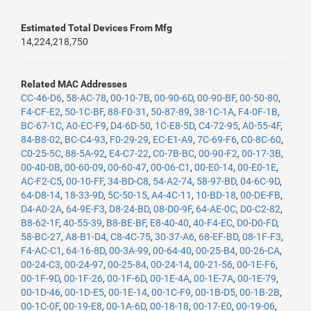
Estimated Total Devices From Mfg
14,224,218,750
Related MAC Addresses
CC-46-D6
,
58-AC-78
,
00-10-7B
,
00-90-6D
,
00-90-BF
,
00-50-80
,
F4-CF-E2
,
50-1C-BF
,
88-F0-31
,
50-87-89
,
38-1C-1A
,
F4-0F-1B
,
BC-67-1C
,
A0-EC-F9
,
D4-6D-50
,
1C-E8-5D
,
C4-72-95
,
A0-55-4F
,
84-B8-02
,
BC-C4-93
,
F0-29-29
,
EC-E1-A9
,
7C-69-F6
,
C0-8C-60
,
C0-25-5C
,
88-5A-92
,
E4-C7-22
,
C0-7B-BC
,
00-90-F2
,
00-17-3B
,
00-40-0B
,
00-60-09
,
00-60-47
,
00-06-C1
,
00-E0-14
,
00-E0-1E
,
AC-F2-C5
,
00-10-FF
,
34-BD-C8
,
54-A2-74
,
58-97-BD
,
04-6C-9D
,
64-D8-14
,
18-33-9D
,
5C-50-15
,
A4-4C-11
,
10-BD-18
,
00-DE-FB
,
D4-A0-2A
,
64-9E-F3
,
D8-24-BD
,
08-D0-9F
,
64-AE-0C
,
D0-C2-82
,
B8-62-1F
,
40-55-39
,
B8-BE-BF
,
E8-40-40
,
40-F4-EC
,
D0-D0-FD
,
58-BC-27
,
A8-B1-D4
,
C8-4C-75
,
30-37-A6
,
68-EF-BD
,
08-1F-F3
,
F4-AC-C1
,
64-16-8D
,
00-3A-99
,
00-64-40
,
00-25-B4
,
00-26-CA
,
00-24-C3
,
00-24-97
,
00-25-84
,
00-24-14
,
00-21-56
,
00-1E-F6
,
00-1F-9D
,
00-1F-26
,
00-1F-6D
,
00-1E-4A
,
00-1E-7A
,
00-1E-79
,
00-1D-46
,
00-1D-E5
,
00-1E-14
,
00-1C-F9
,
00-1B-D5
,
00-1B-2B
,
00-1C-0F
,
00-19-E8
,
00-1A-6D
,
00-18-18
,
00-17-E0
,
00-19-06
,