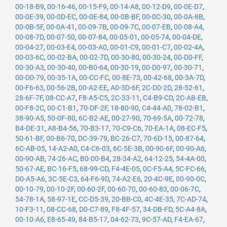
00-18-B9
,
00-16-46
,
00-15-F9
,
00-14-A8
,
00-12-D9
,
00-0E-D7
,
00-0E-39
,
00-0D-EC
,
00-0E-84
,
00-0B-BF
,
00-0C-30
,
00-0A-8B
,
00-0B-5F
,
00-0A-41
,
00-09-7B
,
00-09-7C
,
00-07-EB
,
00-08-A4
,
00-08-7D
,
00-07-50
,
00-07-84
,
00-05-01
,
00-05-74
,
00-04-DE
,
00-04-27
,
00-03-E4
,
00-03-A0
,
00-01-C9
,
00-01-C7
,
00-02-4A
,
00-03-6C
,
00-02-BA
,
00-02-7D
,
00-30-80
,
00-30-24
,
00-D0-FF
,
00-30-A3
,
00-30-40
,
00-B0-64
,
00-30-19
,
00-D0-97
,
00-30-71
,
00-D0-79
,
00-35-1A
,
00-CC-FC
,
00-8E-73
,
00-42-68
,
00-3A-7D
,
00-F6-63
,
00-56-2B
,
00-A2-EE
,
A0-3D-6F
,
2C-D0-2D
,
28-52-61
,
28-6F-7F
,
08-CC-A7
,
F8-A5-C5
,
2C-33-11
,
C4-B9-CD
,
2C-AB-EB
,
00-F8-2C
,
00-C1-B1
,
70-DF-2F
,
18-80-90
,
C4-44-A0
,
78-02-B1
,
38-90-A5
,
50-0F-80
,
6C-B2-AE
,
00-27-90
,
70-69-5A
,
00-72-78
,
B4-DE-31
,
A8-B4-56
,
70-B3-17
,
70-C9-C6
,
70-EA-1A
,
08-EC-F5
,
50-61-BF
,
00-B6-70
,
DC-39-79
,
BC-26-C7
,
70-6D-15
,
00-87-64
,
6C-AB-05
,
14-A2-A0
,
C4-C6-03
,
6C-5E-3B
,
00-90-6F
,
00-90-A6
,
00-90-AB
,
74-26-AC
,
B0-00-B4
,
28-34-A2
,
64-12-25
,
54-4A-00
,
50-67-AE
,
BC-16-F5
,
68-99-CD
,
F4-4E-05
,
0C-F5-A4
,
5C-FC-66
,
D0-A5-A6
,
3C-5E-C3
,
64-F6-9D
,
74-A2-E6
,
20-4C-9E
,
00-90-0C
,
00-10-79
,
00-10-2F
,
00-60-2F
,
00-60-70
,
00-60-83
,
00-06-7C
,
54-78-1A
,
58-97-1E
,
CC-D5-39
,
20-BB-C0
,
4C-4E-35
,
7C-AD-74
,
10-F3-11
,
08-CC-68
,
D0-C7-89
,
F8-4F-57
,
34-DB-FD
,
5C-A4-8A
,
00-10-A6
,
E8-65-49
,
84-B5-17
,
04-62-73
,
9C-57-AD
,
F4-EA-67
,