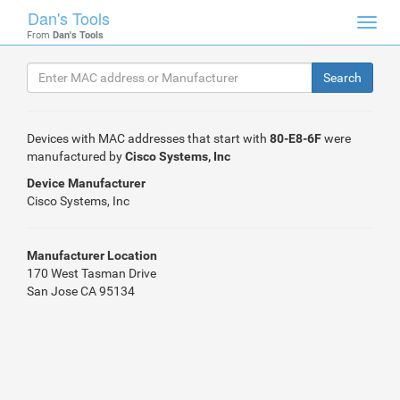
Dan's Tools
Toggl
From
Dan's Tools
navig
Devices with MAC addresses that start with
80-E8-6F
were
manufactured by
Cisco Systems, Inc
Device Manufacturer
Cisco Systems, Inc
Manufacturer Location
170 West Tasman Drive
San Jose CA 95134