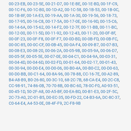
00-23-EB
,
00-23-5E
,
00-21-D7
,
00-1E-BE
,
00-1E-BD
,
00-1F-C9
,
00-1C-F6
,
00-1C-B0
,
00-1D-A2
,
00-1C-58
,
00-1B-53
,
00-1B-0C
,
00-1B-8F
,
00-1A-E3
,
00-19-AA
,
00-1A-30
,
00-19-56
,
00-18-73
,
00-17-95
,
00-16-C8
,
00-17-5A
,
00-17-0E
,
00-16-9D
,
00-15-C6
,
00-14-6A
,
00-15-62
,
00-14-F2
,
00-12-7F
,
00-11-BB
,
00-11-BC
,
00-12-00
,
00-11-5D
,
00-11-92
,
00-12-43
,
00-11-20
,
00-0F-8F
,
00-0F-23
,
00-0F-F8
,
00-0F-F7
,
00-0D-BD
,
00-0B-FD
,
00-0B-FC
,
00-0C-85
,
00-0C-CF
,
00-0B-45
,
00-0A-F4
,
00-09-B7
,
00-07-B3
,
00-08-E3
,
00-08-20
,
00-06-2A
,
00-05-9B
,
00-05-9A
,
00-06-D7
,
00-05-5F
,
00-05-5E
,
00-07-0E
,
00-04-C1
,
00-04-9A
,
00-03-31
,
00-04-4D
,
00-04-6D
,
00-02-FD
,
00-01-64
,
00-02-17
,
00-01-43
,
00-30-94
,
00-D0-E4
,
00-D0-06
,
00-B0-4A
,
00-B0-C2
,
00-D0-63
,
00-D0-BB
,
00-C1-64
,
00-8A-96
,
00-78-88
,
CC-16-7E
,
00-A2-89
,
B4-A8-B9
,
B0-26-80
,
00-3C-10
,
68-2C-7B
,
68-CA-E4
,
00-2C-C8
,
CC-98-91
,
74-86-0B
,
70-70-8B
,
00-BC-60
,
78-0C-F0
,
A0-93-51
,
00-45-1D
,
50-2F-A8
,
00-A5-BF
,
00-EA-BD
,
00-B1-E3
,
00-2F-5C
,
2C-73-A0
,
2C-01-B5
,
D0-EC-35
,
00-FD-22
,
C4-B3-6A
,
DC-8C-37
,
C0-64-E4
,
A4-53-0E
,
08-4F-F9
,
2C-F8-9B