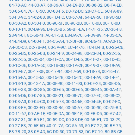
84-78-AC
,
44-03-A7
,
68-86-A7
,
B4-E9-B0
,
00-08-32
,
B0-FA-EB
,
50-06-04
,
70-10-5C
,
3C-08-F6
,
D0-72-DC
,
28-C7-CE
,
6C-FA-89
,
58-F3-9C
,
34-62-88
,
88-1D-FC
,
C0-67-AF
,
64-E9-50
,
18-9C-5D
,
00-50-A2
,
00-50-F0
,
00-90-5F
,
00-90-2B
,
00-10-0B
,
00-10-0D
,
00-10-14
,
0C-D9-96
,
D4-8C-B5
,
58-BF-EA
,
F4-7F-35
,
2C-36-F8
,
28-94-0F
,
8C-60-4F
,
A0-CF-5B
,
E8-BA-70
,
64-D9-89
,
44-D3-CA
,
44-E4-D9
,
64-00-F1
,
04-C5-A4
,
1C-DF-0F
,
8C-B6-4F
,
AC-A0-16
,
A4-0C-C3
,
DC-7B-94
,
00-3A-9C
,
EC-44-76
,
FC-FB-FB
,
00-26-CB
,
00-25-B5
,
00-26-0B
,
00-24-F9
,
00-24-98
,
00-23-34
,
00-22-56
,
00-22-55
,
00-23-04
,
00-1F-CA
,
00-1D-E6
,
00-1F-27
,
00-1D-45
,
00-1C-0E
,
00-1A-6C
,
00-1B-0D
,
00-1A-2F
,
00-19-07
,
00-19-A9
,
00-19-E7
,
00-17-0F
,
00-17-94
,
00-17-59
,
00-18-74
,
00-16-47
,
00-15-FA
,
00-15-63
,
00-15-2B
,
00-15-2C
,
00-14-A9
,
00-14-F1
,
00-13-19
,
00-13-1A
,
00-0F-90
,
00-11-93
,
00-0F-24
,
00-0E-D6
,
00-0E-38
,
00-0C-86
,
00-0D-65
,
00-0D-66
,
00-0B-46
,
00-0A-42
,
00-06-D6
,
00-07-85
,
00-08-21
,
00-08-7C
,
00-07-EC
,
00-08-C2
,
00-08-A3
,
00-04-C0
,
00-05-73
,
00-04-6E
,
00-04-4E
,
00-02-FC
,
00-03-FE
,
00-03-FD
,
00-30-B6
,
00-50-A7
,
00-D0-90
,
0C-75-BD
,
0C-11-67
,
00-AF-1F
,
E0-0E-DA
,
00-9E-1E
,
00-EB-D5
,
00-A7-42
,
00-87-31
,
00-B0-E1
,
00-59-DC
,
00-38-DF
,
00-6B-F1
,
70-D3-79
,
00-27-E3
,
70-6E-6D
,
40-01-7A
,
CC-5A-53
,
50-F7-22
,
00-BE-75
,
F8-7B-20
,
38-0E-4D
,
6C-DD-30
,
70-79-B3
,
DC-F7-19
,
B0-8B-CF
,