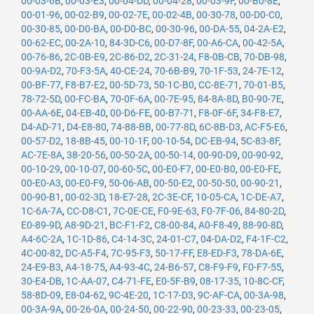
00-03-6B
,
00-03-E3
,
00-04-DD
,
00-04-28
,
00-03-9F
,
00-B0-8E
,
00-01-96
,
00-02-B9
,
00-02-7E
,
00-02-4B
,
00-30-78
,
00-D0-C0
,
00-30-85
,
00-D0-BA
,
00-D0-BC
,
00-30-96
,
00-DA-55
,
04-2A-E2
,
00-62-EC
,
00-2A-10
,
84-3D-C6
,
00-D7-8F
,
00-A6-CA
,
00-42-5A
,
00-76-86
,
2C-0B-E9
,
2C-86-D2
,
2C-31-24
,
F8-0B-CB
,
70-DB-98
,
00-9A-D2
,
70-F3-5A
,
40-CE-24
,
70-6B-B9
,
70-1F-53
,
24-7E-12
,
00-BF-77
,
F8-B7-E2
,
00-5D-73
,
50-1C-B0
,
CC-8E-71
,
70-01-B5
,
78-72-5D
,
00-FC-BA
,
70-0F-6A
,
00-7E-95
,
84-8A-8D
,
B0-90-7E
,
00-AA-6E
,
04-EB-40
,
00-D6-FE
,
00-B7-71
,
F8-0F-6F
,
34-F8-E7
,
D4-AD-71
,
D4-E8-80
,
74-88-BB
,
00-77-8D
,
6C-8B-D3
,
AC-F5-E6
,
00-57-D2
,
18-8B-45
,
00-10-1F
,
00-10-54
,
DC-EB-94
,
5C-83-8F
,
AC-7E-8A
,
38-20-56
,
00-50-2A
,
00-50-14
,
00-90-D9
,
00-90-92
,
00-10-29
,
00-10-07
,
00-60-5C
,
00-E0-F7
,
00-E0-B0
,
00-E0-FE
,
00-E0-A3
,
00-E0-F9
,
50-06-AB
,
00-50-E2
,
00-50-50
,
00-90-21
,
00-90-B1
,
00-02-3D
,
18-E7-28
,
2C-3E-CF
,
10-05-CA
,
1C-DE-A7
,
1C-6A-7A
,
CC-D8-C1
,
7C-0E-CE
,
F0-9E-63
,
F0-7F-06
,
84-80-2D
,
E0-89-9D
,
A8-9D-21
,
BC-F1-F2
,
C8-00-84
,
A0-F8-49
,
88-90-8D
,
A4-6C-2A
,
1C-1D-86
,
C4-14-3C
,
24-01-C7
,
04-DA-D2
,
F4-1F-C2
,
4C-00-82
,
DC-A5-F4
,
7C-95-F3
,
50-17-FF
,
E8-ED-F3
,
78-DA-6E
,
24-E9-B3
,
A4-18-75
,
A4-93-4C
,
24-B6-57
,
C8-F9-F9
,
F0-F7-55
,
30-E4-DB
,
1C-AA-07
,
C4-71-FE
,
E0-5F-B9
,
08-17-35
,
10-8C-CF
,
58-8D-09
,
E8-04-62
,
9C-4E-20
,
1C-17-D3
,
9C-AF-CA
,
00-3A-98
,
00-3A-9A
,
00-26-0A
,
00-24-50
,
00-22-90
,
00-23-33
,
00-23-05
,