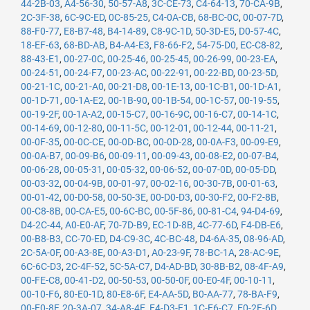
44-2B-03
,
A4-56-30
,
50-57-A8
,
3C-CE-73
,
C4-64-13
,
70-CA-9B
,
2C-3F-38
,
6C-9C-ED
,
0C-85-25
,
C4-0A-CB
,
68-BC-0C
,
00-07-7D
,
88-F0-77
,
E8-B7-48
,
B4-14-89
,
C8-9C-1D
,
50-3D-E5
,
D0-57-4C
,
18-EF-63
,
68-BD-AB
,
B4-A4-E3
,
F8-66-F2
,
54-75-D0
,
EC-C8-82
,
88-43-E1
,
00-27-0C
,
00-25-46
,
00-25-45
,
00-26-99
,
00-23-EA
,
00-24-51
,
00-24-F7
,
00-23-AC
,
00-22-91
,
00-22-BD
,
00-23-5D
,
00-21-1C
,
00-21-A0
,
00-21-D8
,
00-1E-13
,
00-1C-B1
,
00-1D-A1
,
00-1D-71
,
00-1A-E2
,
00-1B-90
,
00-1B-54
,
00-1C-57
,
00-19-55
,
00-19-2F
,
00-1A-A2
,
00-15-C7
,
00-16-9C
,
00-16-C7
,
00-14-1C
,
00-14-69
,
00-12-80
,
00-11-5C
,
00-12-01
,
00-12-44
,
00-11-21
,
00-0F-35
,
00-0C-CE
,
00-0D-BC
,
00-0D-28
,
00-0A-F3
,
00-09-E9
,
00-0A-B7
,
00-09-B6
,
00-09-11
,
00-09-43
,
00-08-E2
,
00-07-B4
,
00-06-28
,
00-05-31
,
00-05-32
,
00-06-52
,
00-07-0D
,
00-05-DD
,
00-03-32
,
00-04-9B
,
00-01-97
,
00-02-16
,
00-30-7B
,
00-01-63
,
00-01-42
,
00-D0-58
,
00-50-3E
,
00-D0-D3
,
00-30-F2
,
00-F2-8B
,
00-C8-8B
,
00-CA-E5
,
00-6C-BC
,
00-5F-86
,
00-81-C4
,
94-D4-69
,
D4-2C-44
,
A0-E0-AF
,
70-7D-B9
,
EC-1D-8B
,
4C-77-6D
,
F4-DB-E6
,
00-B8-B3
,
CC-70-ED
,
D4-C9-3C
,
4C-BC-48
,
D4-6A-35
,
08-96-AD
,
2C-5A-0F
,
00-A3-8E
,
00-A3-D1
,
A0-23-9F
,
78-BC-1A
,
28-AC-9E
,
6C-6C-D3
,
2C-4F-52
,
5C-5A-C7
,
D4-AD-BD
,
30-8B-B2
,
08-4F-A9
,
00-FE-C8
,
00-41-D2
,
00-50-53
,
00-50-0F
,
00-E0-4F
,
00-10-11
,
00-10-F6
,
80-E0-1D
,
80-E8-6F
,
E4-AA-5D
,
B0-AA-77
,
78-BA-F9
,
00-E0-8F
,
20-3A-07
,
34-A8-4E
,
E4-D3-F1
,
1C-E6-C7
,
E0-2F-6D
,