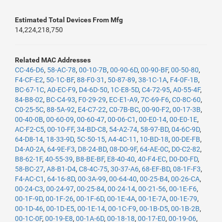
Estimated Total Devices From Mfg
14,224,218,750
Related MAC Addresses
CC-46-D6
,
58-AC-78
,
00-10-7B
,
00-90-6D
,
00-90-BF
,
00-50-80
,
F4-CF-E2
,
50-1C-BF
,
88-F0-31
,
50-87-89
,
38-1C-1A
,
F4-0F-1B
,
BC-67-1C
,
A0-EC-F9
,
D4-6D-50
,
1C-E8-5D
,
C4-72-95
,
A0-55-4F
,
84-B8-02
,
BC-C4-93
,
F0-29-29
,
EC-E1-A9
,
7C-69-F6
,
C0-8C-60
,
C0-25-5C
,
88-5A-92
,
E4-C7-22
,
C0-7B-BC
,
00-90-F2
,
00-17-3B
,
00-40-0B
,
00-60-09
,
00-60-47
,
00-06-C1
,
00-E0-14
,
00-E0-1E
,
AC-F2-C5
,
00-10-FF
,
34-BD-C8
,
54-A2-74
,
58-97-BD
,
04-6C-9D
,
64-D8-14
,
18-33-9D
,
5C-50-15
,
A4-4C-11
,
10-BD-18
,
00-DE-FB
,
D4-A0-2A
,
64-9E-F3
,
D8-24-BD
,
08-D0-9F
,
64-AE-0C
,
D0-C2-82
,
B8-62-1F
,
40-55-39
,
B8-BE-BF
,
E8-40-40
,
40-F4-EC
,
D0-D0-FD
,
58-BC-27
,
A8-B1-D4
,
C8-4C-75
,
30-37-A6
,
68-EF-BD
,
08-1F-F3
,
F4-AC-C1
,
64-16-8D
,
00-3A-99
,
00-64-40
,
00-25-B4
,
00-26-CA
,
00-24-C3
,
00-24-97
,
00-25-84
,
00-24-14
,
00-21-56
,
00-1E-F6
,
00-1F-9D
,
00-1F-26
,
00-1F-6D
,
00-1E-4A
,
00-1E-7A
,
00-1E-79
,
00-1D-46
,
00-1D-E5
,
00-1E-14
,
00-1C-F9
,
00-1B-D5
,
00-1B-2B
,
00-1C-0F
,
00-19-E8
,
00-1A-6D
,
00-18-18
,
00-17-E0
,
00-19-06
,