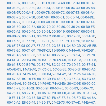
00-18-B9
,
00-16-46
,
00-15-F9
,
00-14-A8
,
00-12-D9
,
00-0E-D7
,
00-0E-39
,
00-0D-EC
,
00-0E-84
,
00-0B-BF
,
00-0C-30
,
00-0A-8B
,
00-0B-5F
,
00-0A-41
,
00-09-7B
,
00-09-7C
,
00-07-EB
,
00-08-A4
,
00-08-7D
,
00-07-50
,
00-07-84
,
00-05-01
,
00-05-74
,
00-04-DE
,
00-04-27
,
00-03-E4
,
00-03-A0
,
00-01-C9
,
00-01-C7
,
00-02-4A
,
00-03-6C
,
00-02-BA
,
00-02-7D
,
00-30-80
,
00-30-24
,
00-D0-FF
,
00-30-A3
,
00-30-40
,
00-B0-64
,
00-30-19
,
00-D0-97
,
00-30-71
,
00-D0-79
,
00-35-1A
,
00-CC-FC
,
00-8E-73
,
00-42-68
,
00-3A-7D
,
00-F6-63
,
00-56-2B
,
00-A2-EE
,
A0-3D-6F
,
2C-D0-2D
,
28-52-61
,
28-6F-7F
,
08-CC-A7
,
F8-A5-C5
,
2C-33-11
,
C4-B9-CD
,
2C-AB-EB
,
00-F8-2C
,
00-C1-B1
,
70-DF-2F
,
18-80-90
,
C4-44-A0
,
78-02-B1
,
38-90-A5
,
50-0F-80
,
6C-B2-AE
,
00-27-90
,
70-69-5A
,
00-72-78
,
B4-DE-31
,
A8-B4-56
,
70-B3-17
,
70-C9-C6
,
70-EA-1A
,
08-EC-F5
,
50-61-BF
,
00-B6-70
,
DC-39-79
,
BC-26-C7
,
70-6D-15
,
00-87-64
,
6C-AB-05
,
14-A2-A0
,
C4-C6-03
,
6C-5E-3B
,
00-90-6F
,
00-90-A6
,
00-90-AB
,
74-26-AC
,
B0-00-B4
,
28-34-A2
,
64-12-25
,
54-4A-00
,
50-67-AE
,
BC-16-F5
,
68-99-CD
,
F4-4E-05
,
0C-F5-A4
,
5C-FC-66
,
D0-A5-A6
,
3C-5E-C3
,
64-F6-9D
,
74-A2-E6
,
20-4C-9E
,
00-90-0C
,
00-10-79
,
00-10-2F
,
00-60-2F
,
00-60-70
,
00-60-83
,
00-06-7C
,
54-78-1A
,
58-97-1E
,
CC-D5-39
,
20-BB-C0
,
4C-4E-35
,
7C-AD-74
,
10-F3-11
,
08-CC-68
,
D0-C7-89
,
F8-4F-57
,
34-DB-FD
,
5C-A4-8A
,
00-10-A6
,
E8-65-49
,
84-B5-17
,
04-62-73
,
9C-57-AD
,
F4-EA-67
,