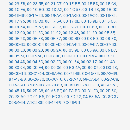
00-23-EB
,
00-23-5E
,
00-21-D7
,
00-1E-BE
,
00-1E-BD
,
00-1F-C9
,
00-1C-F6
,
00-1C-B0
,
00-1D-A2
,
00-1C-58
,
00-1B-53
,
00-1B-0C
,
00-1B-8F
,
00-1A-E3
,
00-19-AA
,
00-1A-30
,
00-19-56
,
00-18-73
,
00-17-95
,
00-16-C8
,
00-17-5A
,
00-17-0E
,
00-16-9D
,
00-15-C6
,
00-14-6A
,
00-15-62
,
00-14-F2
,
00-12-7F
,
00-11-BB
,
00-11-BC
,
00-12-00
,
00-11-5D
,
00-11-92
,
00-12-43
,
00-11-20
,
00-0F-8F
,
00-0F-23
,
00-0F-F8
,
00-0F-F7
,
00-0D-BD
,
00-0B-FD
,
00-0B-FC
,
00-0C-85
,
00-0C-CF
,
00-0B-45
,
00-0A-F4
,
00-09-B7
,
00-07-B3
,
00-08-E3
,
00-08-20
,
00-06-2A
,
00-05-9B
,
00-05-9A
,
00-06-D7
,
00-05-5F
,
00-05-5E
,
00-07-0E
,
00-04-C1
,
00-04-9A
,
00-03-31
,
00-04-4D
,
00-04-6D
,
00-02-FD
,
00-01-64
,
00-02-17
,
00-01-43
,
00-30-94
,
00-D0-E4
,
00-D0-06
,
00-B0-4A
,
00-B0-C2
,
00-D0-63
,
00-D0-BB
,
00-C1-64
,
00-8A-96
,
00-78-88
,
CC-16-7E
,
00-A2-89
,
B4-A8-B9
,
B0-26-80
,
00-3C-10
,
68-2C-7B
,
68-CA-E4
,
00-2C-C8
,
CC-98-91
,
74-86-0B
,
70-70-8B
,
00-BC-60
,
78-0C-F0
,
A0-93-51
,
00-45-1D
,
50-2F-A8
,
00-A5-BF
,
00-EA-BD
,
00-B1-E3
,
00-2F-5C
,
2C-73-A0
,
2C-01-B5
,
D0-EC-35
,
00-FD-22
,
C4-B3-6A
,
DC-8C-37
,
C0-64-E4
,
A4-53-0E
,
08-4F-F9
,
2C-F8-9B