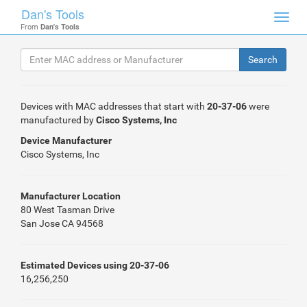
Dan's Tools
Toggl
From
Dan's Tools
navig
Devices with MAC addresses that start with
20-37-06
were
manufactured by
Cisco Systems, Inc
Device Manufacturer
Cisco Systems, Inc
Manufacturer Location
80 West Tasman Drive
San Jose CA 94568
Estimated Devices using 20-37-06
16,256,250