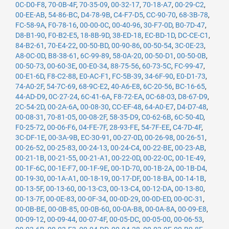
0C-D0-F8
,
70-0B-4F
,
70-35-09
,
00-32-17
,
70-18-A7
,
00-29-C2
,
00-EE-AB
,
54-86-BC
,
D4-78-9B
,
C4-F7-D5
,
CC-90-70
,
68-3B-78
,
FC-58-9A
,
F0-78-16
,
00-00-0C
,
00-40-96
,
30-F7-0D
,
B0-7D-47
,
D8-B1-90
,
F0-B2-E5
,
18-8B-9D
,
38-ED-18
,
EC-BD-1D
,
DC-CE-C1
,
84-B2-61
,
70-E4-22
,
00-50-BD
,
00-90-86
,
00-50-54
,
3C-0E-23
,
A8-0C-0D
,
B8-38-61
,
6C-99-89
,
58-0A-20
,
00-50-D1
,
00-50-0B
,
00-50-73
,
00-60-3E
,
00-E0-34
,
88-75-56
,
60-73-5C
,
FC-99-47
,
00-E1-6D
,
F8-C2-88
,
E0-AC-F1
,
FC-5B-39
,
34-6F-90
,
E0-D1-73
,
74-A0-2F
,
54-7C-69
,
68-9C-E2
,
40-A6-E8
,
6C-20-56
,
BC-16-65
,
44-AD-D9
,
0C-27-24
,
6C-41-6A
,
F8-72-EA
,
0C-68-03
,
D8-67-D9
,
2C-54-2D
,
00-2A-6A
,
00-08-30
,
CC-EF-48
,
64-A0-E7
,
D4-D7-48
,
00-08-31
,
70-81-05
,
00-08-2F
,
58-35-D9
,
C0-62-6B
,
6C-50-4D
,
F0-25-72
,
00-06-F6
,
04-FE-7F
,
28-93-FE
,
54-7F-EE
,
C4-7D-4F
,
3C-DF-1E
,
00-3A-9B
,
EC-30-91
,
00-27-0D
,
00-26-98
,
00-26-51
,
00-26-52
,
00-25-83
,
00-24-13
,
00-24-C4
,
00-22-BE
,
00-23-AB
,
00-21-1B
,
00-21-55
,
00-21-A1
,
00-22-0D
,
00-22-0C
,
00-1E-49
,
00-1F-6C
,
00-1E-F7
,
00-1F-9E
,
00-1D-70
,
00-1B-2A
,
00-1B-D4
,
00-19-30
,
00-1A-A1
,
00-18-19
,
00-17-DF
,
00-18-BA
,
00-14-1B
,
00-13-5F
,
00-13-60
,
00-13-C3
,
00-13-C4
,
00-12-DA
,
00-13-80
,
00-13-7F
,
00-0E-83
,
00-0F-34
,
00-0D-29
,
00-0D-ED
,
00-0C-31
,
00-0B-BE
,
00-0B-85
,
00-0B-60
,
00-0A-B8
,
00-0A-8A
,
00-09-E8
,
00-09-12
,
00-09-44
,
00-07-4F
,
00-05-DC
,
00-05-00
,
00-06-53
,