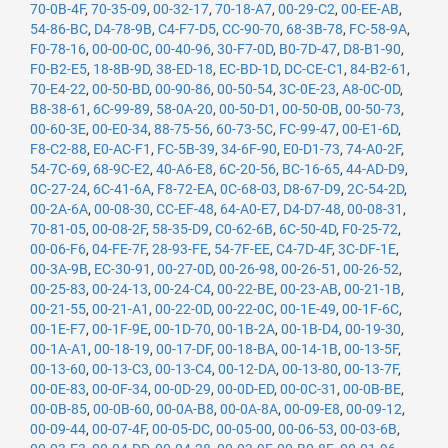
70-0B-4F
,
70-35-09
,
00-32-17
,
70-18-A7
,
00-29-C2
,
00-EE-AB
,
54-86-BC
,
D4-78-9B
,
C4-F7-D5
,
CC-90-70
,
68-3B-78
,
FC-58-9A
,
F0-78-16
,
00-00-0C
,
00-40-96
,
30-F7-0D
,
B0-7D-47
,
D8-B1-90
,
F0-B2-E5
,
18-8B-9D
,
38-ED-18
,
EC-BD-1D
,
DC-CE-C1
,
84-B2-61
,
70-E4-22
,
00-50-BD
,
00-90-86
,
00-50-54
,
3C-0E-23
,
A8-0C-0D
,
B8-38-61
,
6C-99-89
,
58-0A-20
,
00-50-D1
,
00-50-0B
,
00-50-73
,
00-60-3E
,
00-E0-34
,
88-75-56
,
60-73-5C
,
FC-99-47
,
00-E1-6D
,
F8-C2-88
,
E0-AC-F1
,
FC-5B-39
,
34-6F-90
,
E0-D1-73
,
74-A0-2F
,
54-7C-69
,
68-9C-E2
,
40-A6-E8
,
6C-20-56
,
BC-16-65
,
44-AD-D9
,
0C-27-24
,
6C-41-6A
,
F8-72-EA
,
0C-68-03
,
D8-67-D9
,
2C-54-2D
,
00-2A-6A
,
00-08-30
,
CC-EF-48
,
64-A0-E7
,
D4-D7-48
,
00-08-31
,
70-81-05
,
00-08-2F
,
58-35-D9
,
C0-62-6B
,
6C-50-4D
,
F0-25-72
,
00-06-F6
,
04-FE-7F
,
28-93-FE
,
54-7F-EE
,
C4-7D-4F
,
3C-DF-1E
,
00-3A-9B
,
EC-30-91
,
00-27-0D
,
00-26-98
,
00-26-51
,
00-26-52
,
00-25-83
,
00-24-13
,
00-24-C4
,
00-22-BE
,
00-23-AB
,
00-21-1B
,
00-21-55
,
00-21-A1
,
00-22-0D
,
00-22-0C
,
00-1E-49
,
00-1F-6C
,
00-1E-F7
,
00-1F-9E
,
00-1D-70
,
00-1B-2A
,
00-1B-D4
,
00-19-30
,
00-1A-A1
,
00-18-19
,
00-17-DF
,
00-18-BA
,
00-14-1B
,
00-13-5F
,
00-13-60
,
00-13-C3
,
00-13-C4
,
00-12-DA
,
00-13-80
,
00-13-7F
,
00-0E-83
,
00-0F-34
,
00-0D-29
,
00-0D-ED
,
00-0C-31
,
00-0B-BE
,
00-0B-85
,
00-0B-60
,
00-0A-B8
,
00-0A-8A
,
00-09-E8
,
00-09-12
,
00-09-44
,
00-07-4F
,
00-05-DC
,
00-05-00
,
00-06-53
,
00-03-6B
,