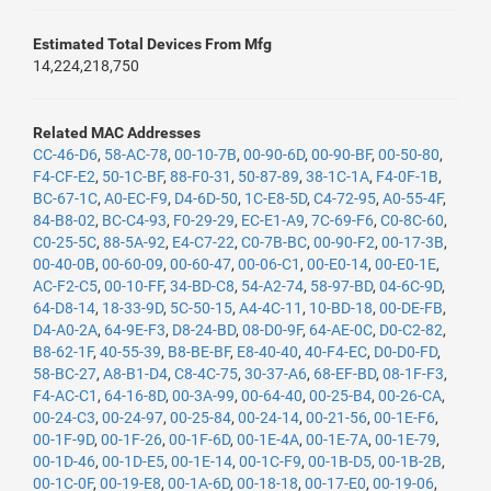
Estimated Total Devices From Mfg
14,224,218,750
Related MAC Addresses
CC-46-D6
,
58-AC-78
,
00-10-7B
,
00-90-6D
,
00-90-BF
,
00-50-80
,
F4-CF-E2
,
50-1C-BF
,
88-F0-31
,
50-87-89
,
38-1C-1A
,
F4-0F-1B
,
BC-67-1C
,
A0-EC-F9
,
D4-6D-50
,
1C-E8-5D
,
C4-72-95
,
A0-55-4F
,
84-B8-02
,
BC-C4-93
,
F0-29-29
,
EC-E1-A9
,
7C-69-F6
,
C0-8C-60
,
C0-25-5C
,
88-5A-92
,
E4-C7-22
,
C0-7B-BC
,
00-90-F2
,
00-17-3B
,
00-40-0B
,
00-60-09
,
00-60-47
,
00-06-C1
,
00-E0-14
,
00-E0-1E
,
AC-F2-C5
,
00-10-FF
,
34-BD-C8
,
54-A2-74
,
58-97-BD
,
04-6C-9D
,
64-D8-14
,
18-33-9D
,
5C-50-15
,
A4-4C-11
,
10-BD-18
,
00-DE-FB
,
D4-A0-2A
,
64-9E-F3
,
D8-24-BD
,
08-D0-9F
,
64-AE-0C
,
D0-C2-82
,
B8-62-1F
,
40-55-39
,
B8-BE-BF
,
E8-40-40
,
40-F4-EC
,
D0-D0-FD
,
58-BC-27
,
A8-B1-D4
,
C8-4C-75
,
30-37-A6
,
68-EF-BD
,
08-1F-F3
,
F4-AC-C1
,
64-16-8D
,
00-3A-99
,
00-64-40
,
00-25-B4
,
00-26-CA
,
00-24-C3
,
00-24-97
,
00-25-84
,
00-24-14
,
00-21-56
,
00-1E-F6
,
00-1F-9D
,
00-1F-26
,
00-1F-6D
,
00-1E-4A
,
00-1E-7A
,
00-1E-79
,
00-1D-46
,
00-1D-E5
,
00-1E-14
,
00-1C-F9
,
00-1B-D5
,
00-1B-2B
,
00-1C-0F
,
00-19-E8
,
00-1A-6D
,
00-18-18
,
00-17-E0
,
00-19-06
,