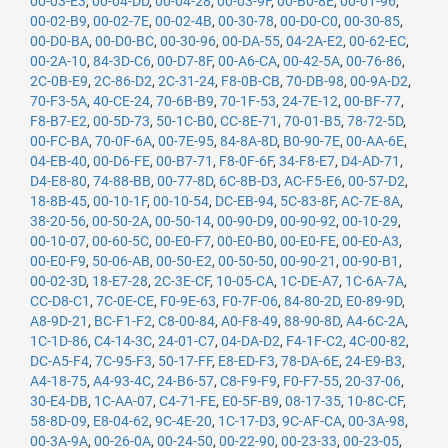
00-03-E3
,
00-04-DD
,
00-04-28
,
00-03-9F
,
00-B0-8E
,
00-01-96
,
00-02-B9
,
00-02-7E
,
00-02-4B
,
00-30-78
,
00-D0-C0
,
00-30-85
,
00-D0-BA
,
00-D0-BC
,
00-30-96
,
00-DA-55
,
04-2A-E2
,
00-62-EC
,
00-2A-10
,
84-3D-C6
,
00-D7-8F
,
00-A6-CA
,
00-42-5A
,
00-76-86
,
2C-0B-E9
,
2C-86-D2
,
2C-31-24
,
F8-0B-CB
,
70-DB-98
,
00-9A-D2
,
70-F3-5A
,
40-CE-24
,
70-6B-B9
,
70-1F-53
,
24-7E-12
,
00-BF-77
,
F8-B7-E2
,
00-5D-73
,
50-1C-B0
,
CC-8E-71
,
70-01-B5
,
78-72-5D
,
00-FC-BA
,
70-0F-6A
,
00-7E-95
,
84-8A-8D
,
B0-90-7E
,
00-AA-6E
,
04-EB-40
,
00-D6-FE
,
00-B7-71
,
F8-0F-6F
,
34-F8-E7
,
D4-AD-71
,
D4-E8-80
,
74-88-BB
,
00-77-8D
,
6C-8B-D3
,
AC-F5-E6
,
00-57-D2
,
18-8B-45
,
00-10-1F
,
00-10-54
,
DC-EB-94
,
5C-83-8F
,
AC-7E-8A
,
38-20-56
,
00-50-2A
,
00-50-14
,
00-90-D9
,
00-90-92
,
00-10-29
,
00-10-07
,
00-60-5C
,
00-E0-F7
,
00-E0-B0
,
00-E0-FE
,
00-E0-A3
,
00-E0-F9
,
50-06-AB
,
00-50-E2
,
00-50-50
,
00-90-21
,
00-90-B1
,
00-02-3D
,
18-E7-28
,
2C-3E-CF
,
10-05-CA
,
1C-DE-A7
,
1C-6A-7A
,
CC-D8-C1
,
7C-0E-CE
,
F0-9E-63
,
F0-7F-06
,
84-80-2D
,
E0-89-9D
,
A8-9D-21
,
BC-F1-F2
,
C8-00-84
,
A0-F8-49
,
88-90-8D
,
A4-6C-2A
,
1C-1D-86
,
C4-14-3C
,
24-01-C7
,
04-DA-D2
,
F4-1F-C2
,
4C-00-82
,
DC-A5-F4
,
7C-95-F3
,
50-17-FF
,
E8-ED-F3
,
78-DA-6E
,
24-E9-B3
,
A4-18-75
,
A4-93-4C
,
24-B6-57
,
C8-F9-F9
,
F0-F7-55
,
20-37-06
,
30-E4-DB
,
1C-AA-07
,
C4-71-FE
,
E0-5F-B9
,
08-17-35
,
10-8C-CF
,
58-8D-09
,
E8-04-62
,
9C-4E-20
,
1C-17-D3
,
9C-AF-CA
,
00-3A-98
,
00-3A-9A
,
00-26-0A
,
00-24-50
,
00-22-90
,
00-23-33
,
00-23-05
,