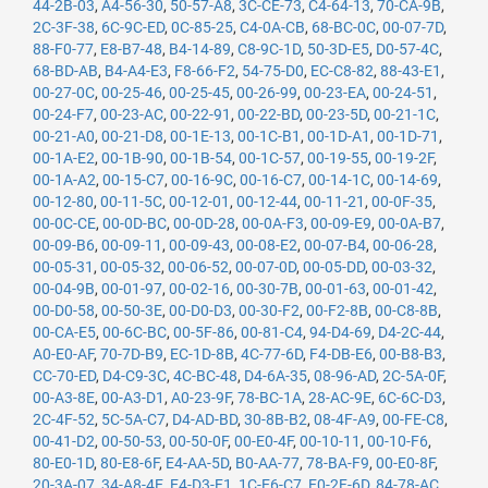
44-2B-03
,
A4-56-30
,
50-57-A8
,
3C-CE-73
,
C4-64-13
,
70-CA-9B
,
2C-3F-38
,
6C-9C-ED
,
0C-85-25
,
C4-0A-CB
,
68-BC-0C
,
00-07-7D
,
88-F0-77
,
E8-B7-48
,
B4-14-89
,
C8-9C-1D
,
50-3D-E5
,
D0-57-4C
,
68-BD-AB
,
B4-A4-E3
,
F8-66-F2
,
54-75-D0
,
EC-C8-82
,
88-43-E1
,
00-27-0C
,
00-25-46
,
00-25-45
,
00-26-99
,
00-23-EA
,
00-24-51
,
00-24-F7
,
00-23-AC
,
00-22-91
,
00-22-BD
,
00-23-5D
,
00-21-1C
,
00-21-A0
,
00-21-D8
,
00-1E-13
,
00-1C-B1
,
00-1D-A1
,
00-1D-71
,
00-1A-E2
,
00-1B-90
,
00-1B-54
,
00-1C-57
,
00-19-55
,
00-19-2F
,
00-1A-A2
,
00-15-C7
,
00-16-9C
,
00-16-C7
,
00-14-1C
,
00-14-69
,
00-12-80
,
00-11-5C
,
00-12-01
,
00-12-44
,
00-11-21
,
00-0F-35
,
00-0C-CE
,
00-0D-BC
,
00-0D-28
,
00-0A-F3
,
00-09-E9
,
00-0A-B7
,
00-09-B6
,
00-09-11
,
00-09-43
,
00-08-E2
,
00-07-B4
,
00-06-28
,
00-05-31
,
00-05-32
,
00-06-52
,
00-07-0D
,
00-05-DD
,
00-03-32
,
00-04-9B
,
00-01-97
,
00-02-16
,
00-30-7B
,
00-01-63
,
00-01-42
,
00-D0-58
,
00-50-3E
,
00-D0-D3
,
00-30-F2
,
00-F2-8B
,
00-C8-8B
,
00-CA-E5
,
00-6C-BC
,
00-5F-86
,
00-81-C4
,
94-D4-69
,
D4-2C-44
,
A0-E0-AF
,
70-7D-B9
,
EC-1D-8B
,
4C-77-6D
,
F4-DB-E6
,
00-B8-B3
,
CC-70-ED
,
D4-C9-3C
,
4C-BC-48
,
D4-6A-35
,
08-96-AD
,
2C-5A-0F
,
00-A3-8E
,
00-A3-D1
,
A0-23-9F
,
78-BC-1A
,
28-AC-9E
,
6C-6C-D3
,
2C-4F-52
,
5C-5A-C7
,
D4-AD-BD
,
30-8B-B2
,
08-4F-A9
,
00-FE-C8
,
00-41-D2
,
00-50-53
,
00-50-0F
,
00-E0-4F
,
00-10-11
,
00-10-F6
,
80-E0-1D
,
80-E8-6F
,
E4-AA-5D
,
B0-AA-77
,
78-BA-F9
,
00-E0-8F
,
20-3A-07
,
34-A8-4E
,
E4-D3-F1
,
1C-E6-C7
,
E0-2F-6D
,
84-78-AC
,