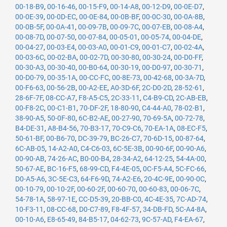
00-18-B9
,
00-16-46
,
00-15-F9
,
00-14-A8
,
00-12-D9
,
00-0E-D7
,
00-0E-39
,
00-0D-EC
,
00-0E-84
,
00-0B-BF
,
00-0C-30
,
00-0A-8B
,
00-0B-5F
,
00-0A-41
,
00-09-7B
,
00-09-7C
,
00-07-EB
,
00-08-A4
,
00-08-7D
,
00-07-50
,
00-07-84
,
00-05-01
,
00-05-74
,
00-04-DE
,
00-04-27
,
00-03-E4
,
00-03-A0
,
00-01-C9
,
00-01-C7
,
00-02-4A
,
00-03-6C
,
00-02-BA
,
00-02-7D
,
00-30-80
,
00-30-24
,
00-D0-FF
,
00-30-A3
,
00-30-40
,
00-B0-64
,
00-30-19
,
00-D0-97
,
00-30-71
,
00-D0-79
,
00-35-1A
,
00-CC-FC
,
00-8E-73
,
00-42-68
,
00-3A-7D
,
00-F6-63
,
00-56-2B
,
00-A2-EE
,
A0-3D-6F
,
2C-D0-2D
,
28-52-61
,
28-6F-7F
,
08-CC-A7
,
F8-A5-C5
,
2C-33-11
,
C4-B9-CD
,
2C-AB-EB
,
00-F8-2C
,
00-C1-B1
,
70-DF-2F
,
18-80-90
,
C4-44-A0
,
78-02-B1
,
38-90-A5
,
50-0F-80
,
6C-B2-AE
,
00-27-90
,
70-69-5A
,
00-72-78
,
B4-DE-31
,
A8-B4-56
,
70-B3-17
,
70-C9-C6
,
70-EA-1A
,
08-EC-F5
,
50-61-BF
,
00-B6-70
,
DC-39-79
,
BC-26-C7
,
70-6D-15
,
00-87-64
,
6C-AB-05
,
14-A2-A0
,
C4-C6-03
,
6C-5E-3B
,
00-90-6F
,
00-90-A6
,
00-90-AB
,
74-26-AC
,
B0-00-B4
,
28-34-A2
,
64-12-25
,
54-4A-00
,
50-67-AE
,
BC-16-F5
,
68-99-CD
,
F4-4E-05
,
0C-F5-A4
,
5C-FC-66
,
D0-A5-A6
,
3C-5E-C3
,
64-F6-9D
,
74-A2-E6
,
20-4C-9E
,
00-90-0C
,
00-10-79
,
00-10-2F
,
00-60-2F
,
00-60-70
,
00-60-83
,
00-06-7C
,
54-78-1A
,
58-97-1E
,
CC-D5-39
,
20-BB-C0
,
4C-4E-35
,
7C-AD-74
,
10-F3-11
,
08-CC-68
,
D0-C7-89
,
F8-4F-57
,
34-DB-FD
,
5C-A4-8A
,
00-10-A6
,
E8-65-49
,
84-B5-17
,
04-62-73
,
9C-57-AD
,
F4-EA-67
,