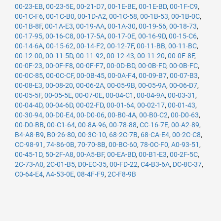
00-23-EB
,
00-23-5E
,
00-21-D7
,
00-1E-BE
,
00-1E-BD
,
00-1F-C9
,
00-1C-F6
,
00-1C-B0
,
00-1D-A2
,
00-1C-58
,
00-1B-53
,
00-1B-0C
,
00-1B-8F
,
00-1A-E3
,
00-19-AA
,
00-1A-30
,
00-19-56
,
00-18-73
,
00-17-95
,
00-16-C8
,
00-17-5A
,
00-17-0E
,
00-16-9D
,
00-15-C6
,
00-14-6A
,
00-15-62
,
00-14-F2
,
00-12-7F
,
00-11-BB
,
00-11-BC
,
00-12-00
,
00-11-5D
,
00-11-92
,
00-12-43
,
00-11-20
,
00-0F-8F
,
00-0F-23
,
00-0F-F8
,
00-0F-F7
,
00-0D-BD
,
00-0B-FD
,
00-0B-FC
,
00-0C-85
,
00-0C-CF
,
00-0B-45
,
00-0A-F4
,
00-09-B7
,
00-07-B3
,
00-08-E3
,
00-08-20
,
00-06-2A
,
00-05-9B
,
00-05-9A
,
00-06-D7
,
00-05-5F
,
00-05-5E
,
00-07-0E
,
00-04-C1
,
00-04-9A
,
00-03-31
,
00-04-4D
,
00-04-6D
,
00-02-FD
,
00-01-64
,
00-02-17
,
00-01-43
,
00-30-94
,
00-D0-E4
,
00-D0-06
,
00-B0-4A
,
00-B0-C2
,
00-D0-63
,
00-D0-BB
,
00-C1-64
,
00-8A-96
,
00-78-88
,
CC-16-7E
,
00-A2-89
,
B4-A8-B9
,
B0-26-80
,
00-3C-10
,
68-2C-7B
,
68-CA-E4
,
00-2C-C8
,
CC-98-91
,
74-86-0B
,
70-70-8B
,
00-BC-60
,
78-0C-F0
,
A0-93-51
,
00-45-1D
,
50-2F-A8
,
00-A5-BF
,
00-EA-BD
,
00-B1-E3
,
00-2F-5C
,
2C-73-A0
,
2C-01-B5
,
D0-EC-35
,
00-FD-22
,
C4-B3-6A
,
DC-8C-37
,
C0-64-E4
,
A4-53-0E
,
08-4F-F9
,
2C-F8-9B