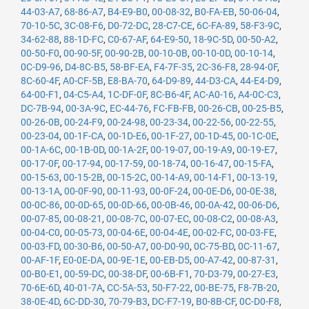
44-03-A7
,
68-86-A7
,
B4-E9-B0
,
00-08-32
,
B0-FA-EB
,
50-06-04
,
70-10-5C
,
3C-08-F6
,
D0-72-DC
,
28-C7-CE
,
6C-FA-89
,
58-F3-9C
,
34-62-88
,
88-1D-FC
,
C0-67-AF
,
64-E9-50
,
18-9C-5D
,
00-50-A2
,
00-50-F0
,
00-90-5F
,
00-90-2B
,
00-10-0B
,
00-10-0D
,
00-10-14
,
0C-D9-96
,
D4-8C-B5
,
58-BF-EA
,
F4-7F-35
,
2C-36-F8
,
28-94-0F
,
8C-60-4F
,
A0-CF-5B
,
E8-BA-70
,
64-D9-89
,
44-D3-CA
,
44-E4-D9
,
64-00-F1
,
04-C5-A4
,
1C-DF-0F
,
8C-B6-4F
,
AC-A0-16
,
A4-0C-C3
,
DC-7B-94
,
00-3A-9C
,
EC-44-76
,
FC-FB-FB
,
00-26-CB
,
00-25-B5
,
00-26-0B
,
00-24-F9
,
00-24-98
,
00-23-34
,
00-22-56
,
00-22-55
,
00-23-04
,
00-1F-CA
,
00-1D-E6
,
00-1F-27
,
00-1D-45
,
00-1C-0E
,
00-1A-6C
,
00-1B-0D
,
00-1A-2F
,
00-19-07
,
00-19-A9
,
00-19-E7
,
00-17-0F
,
00-17-94
,
00-17-59
,
00-18-74
,
00-16-47
,
00-15-FA
,
00-15-63
,
00-15-2B
,
00-15-2C
,
00-14-A9
,
00-14-F1
,
00-13-19
,
00-13-1A
,
00-0F-90
,
00-11-93
,
00-0F-24
,
00-0E-D6
,
00-0E-38
,
00-0C-86
,
00-0D-65
,
00-0D-66
,
00-0B-46
,
00-0A-42
,
00-06-D6
,
00-07-85
,
00-08-21
,
00-08-7C
,
00-07-EC
,
00-08-C2
,
00-08-A3
,
00-04-C0
,
00-05-73
,
00-04-6E
,
00-04-4E
,
00-02-FC
,
00-03-FE
,
00-03-FD
,
00-30-B6
,
00-50-A7
,
00-D0-90
,
0C-75-BD
,
0C-11-67
,
00-AF-1F
,
E0-0E-DA
,
00-9E-1E
,
00-EB-D5
,
00-A7-42
,
00-87-31
,
00-B0-E1
,
00-59-DC
,
00-38-DF
,
00-6B-F1
,
70-D3-79
,
00-27-E3
,
70-6E-6D
,
40-01-7A
,
CC-5A-53
,
50-F7-22
,
00-BE-75
,
F8-7B-20
,
38-0E-4D
,
6C-DD-30
,
70-79-B3
,
DC-F7-19
,
B0-8B-CF
,
0C-D0-F8
,