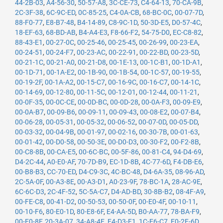
44-2B-03
,
A4-56-30
,
50-57-A8
,
3C-CE-73
,
C4-64-13
,
70-CA-9B
,
2C-3F-38
,
6C-9C-ED
,
0C-85-25
,
C4-0A-CB
,
68-BC-0C
,
00-07-7D
,
88-F0-77
,
E8-B7-48
,
B4-14-89
,
C8-9C-1D
,
50-3D-E5
,
D0-57-4C
,
18-EF-63
,
68-BD-AB
,
B4-A4-E3
,
F8-66-F2
,
54-75-D0
,
EC-C8-82
,
88-43-E1
,
00-27-0C
,
00-25-46
,
00-25-45
,
00-26-99
,
00-23-EA
,
00-24-51
,
00-24-F7
,
00-23-AC
,
00-22-91
,
00-22-BD
,
00-23-5D
,
00-21-1C
,
00-21-A0
,
00-21-D8
,
00-1E-13
,
00-1C-B1
,
00-1D-A1
,
00-1D-71
,
00-1A-E2
,
00-1B-90
,
00-1B-54
,
00-1C-57
,
00-19-55
,
00-19-2F
,
00-1A-A2
,
00-15-C7
,
00-16-9C
,
00-16-C7
,
00-14-1C
,
00-14-69
,
00-12-80
,
00-11-5C
,
00-12-01
,
00-12-44
,
00-11-21
,
00-0F-35
,
00-0C-CE
,
00-0D-BC
,
00-0D-28
,
00-0A-F3
,
00-09-E9
,
00-0A-B7
,
00-09-B6
,
00-09-11
,
00-09-43
,
00-08-E2
,
00-07-B4
,
00-06-28
,
00-05-31
,
00-05-32
,
00-06-52
,
00-07-0D
,
00-05-DD
,
00-03-32
,
00-04-9B
,
00-01-97
,
00-02-16
,
00-30-7B
,
00-01-63
,
00-01-42
,
00-D0-58
,
00-50-3E
,
00-D0-D3
,
00-30-F2
,
00-F2-8B
,
00-C8-8B
,
00-CA-E5
,
00-6C-BC
,
00-5F-86
,
00-81-C4
,
94-D4-69
,
D4-2C-44
,
A0-E0-AF
,
70-7D-B9
,
EC-1D-8B
,
4C-77-6D
,
F4-DB-E6
,
00-B8-B3
,
CC-70-ED
,
D4-C9-3C
,
4C-BC-48
,
D4-6A-35
,
08-96-AD
,
2C-5A-0F
,
00-A3-8E
,
00-A3-D1
,
A0-23-9F
,
78-BC-1A
,
28-AC-9E
,
6C-6C-D3
,
2C-4F-52
,
5C-5A-C7
,
D4-AD-BD
,
30-8B-B2
,
08-4F-A9
,
00-FE-C8
,
00-41-D2
,
00-50-53
,
00-50-0F
,
00-E0-4F
,
00-10-11
,
00-10-F6
,
80-E0-1D
,
80-E8-6F
,
E4-AA-5D
,
B0-AA-77
,
78-BA-F9
,
00-E0-8F
,
20-3A-07
,
34-A8-4E
,
E4-D3-F1
,
1C-E6-C7
,
E0-2F-6D
,