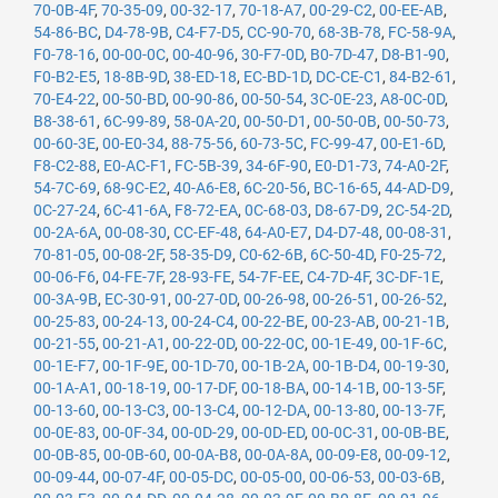
70-0B-4F
,
70-35-09
,
00-32-17
,
70-18-A7
,
00-29-C2
,
00-EE-AB
,
54-86-BC
,
D4-78-9B
,
C4-F7-D5
,
CC-90-70
,
68-3B-78
,
FC-58-9A
,
F0-78-16
,
00-00-0C
,
00-40-96
,
30-F7-0D
,
B0-7D-47
,
D8-B1-90
,
F0-B2-E5
,
18-8B-9D
,
38-ED-18
,
EC-BD-1D
,
DC-CE-C1
,
84-B2-61
,
70-E4-22
,
00-50-BD
,
00-90-86
,
00-50-54
,
3C-0E-23
,
A8-0C-0D
,
B8-38-61
,
6C-99-89
,
58-0A-20
,
00-50-D1
,
00-50-0B
,
00-50-73
,
00-60-3E
,
00-E0-34
,
88-75-56
,
60-73-5C
,
FC-99-47
,
00-E1-6D
,
F8-C2-88
,
E0-AC-F1
,
FC-5B-39
,
34-6F-90
,
E0-D1-73
,
74-A0-2F
,
54-7C-69
,
68-9C-E2
,
40-A6-E8
,
6C-20-56
,
BC-16-65
,
44-AD-D9
,
0C-27-24
,
6C-41-6A
,
F8-72-EA
,
0C-68-03
,
D8-67-D9
,
2C-54-2D
,
00-2A-6A
,
00-08-30
,
CC-EF-48
,
64-A0-E7
,
D4-D7-48
,
00-08-31
,
70-81-05
,
00-08-2F
,
58-35-D9
,
C0-62-6B
,
6C-50-4D
,
F0-25-72
,
00-06-F6
,
04-FE-7F
,
28-93-FE
,
54-7F-EE
,
C4-7D-4F
,
3C-DF-1E
,
00-3A-9B
,
EC-30-91
,
00-27-0D
,
00-26-98
,
00-26-51
,
00-26-52
,
00-25-83
,
00-24-13
,
00-24-C4
,
00-22-BE
,
00-23-AB
,
00-21-1B
,
00-21-55
,
00-21-A1
,
00-22-0D
,
00-22-0C
,
00-1E-49
,
00-1F-6C
,
00-1E-F7
,
00-1F-9E
,
00-1D-70
,
00-1B-2A
,
00-1B-D4
,
00-19-30
,
00-1A-A1
,
00-18-19
,
00-17-DF
,
00-18-BA
,
00-14-1B
,
00-13-5F
,
00-13-60
,
00-13-C3
,
00-13-C4
,
00-12-DA
,
00-13-80
,
00-13-7F
,
00-0E-83
,
00-0F-34
,
00-0D-29
,
00-0D-ED
,
00-0C-31
,
00-0B-BE
,
00-0B-85
,
00-0B-60
,
00-0A-B8
,
00-0A-8A
,
00-09-E8
,
00-09-12
,
00-09-44
,
00-07-4F
,
00-05-DC
,
00-05-00
,
00-06-53
,
00-03-6B
,