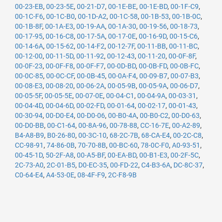
00-23-EB
,
00-23-5E
,
00-21-D7
,
00-1E-BE
,
00-1E-BD
,
00-1F-C9
,
00-1C-F6
,
00-1C-B0
,
00-1D-A2
,
00-1C-58
,
00-1B-53
,
00-1B-0C
,
00-1B-8F
,
00-1A-E3
,
00-19-AA
,
00-1A-30
,
00-19-56
,
00-18-73
,
00-17-95
,
00-16-C8
,
00-17-5A
,
00-17-0E
,
00-16-9D
,
00-15-C6
,
00-14-6A
,
00-15-62
,
00-14-F2
,
00-12-7F
,
00-11-BB
,
00-11-BC
,
00-12-00
,
00-11-5D
,
00-11-92
,
00-12-43
,
00-11-20
,
00-0F-8F
,
00-0F-23
,
00-0F-F8
,
00-0F-F7
,
00-0D-BD
,
00-0B-FD
,
00-0B-FC
,
00-0C-85
,
00-0C-CF
,
00-0B-45
,
00-0A-F4
,
00-09-B7
,
00-07-B3
,
00-08-E3
,
00-08-20
,
00-06-2A
,
00-05-9B
,
00-05-9A
,
00-06-D7
,
00-05-5F
,
00-05-5E
,
00-07-0E
,
00-04-C1
,
00-04-9A
,
00-03-31
,
00-04-4D
,
00-04-6D
,
00-02-FD
,
00-01-64
,
00-02-17
,
00-01-43
,
00-30-94
,
00-D0-E4
,
00-D0-06
,
00-B0-4A
,
00-B0-C2
,
00-D0-63
,
00-D0-BB
,
00-C1-64
,
00-8A-96
,
00-78-88
,
CC-16-7E
,
00-A2-89
,
B4-A8-B9
,
B0-26-80
,
00-3C-10
,
68-2C-7B
,
68-CA-E4
,
00-2C-C8
,
CC-98-91
,
74-86-0B
,
70-70-8B
,
00-BC-60
,
78-0C-F0
,
A0-93-51
,
00-45-1D
,
50-2F-A8
,
00-A5-BF
,
00-EA-BD
,
00-B1-E3
,
00-2F-5C
,
2C-73-A0
,
2C-01-B5
,
D0-EC-35
,
00-FD-22
,
C4-B3-6A
,
DC-8C-37
,
C0-64-E4
,
A4-53-0E
,
08-4F-F9
,
2C-F8-9B