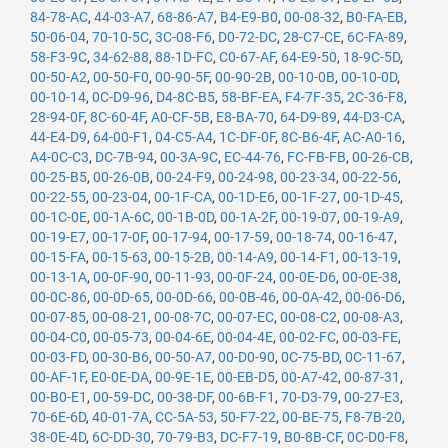
84-78-AC
,
44-03-A7
,
68-86-A7
,
B4-E9-B0
,
00-08-32
,
B0-FA-EB
,
50-06-04
,
70-10-5C
,
3C-08-F6
,
D0-72-DC
,
28-C7-CE
,
6C-FA-89
,
58-F3-9C
,
34-62-88
,
88-1D-FC
,
C0-67-AF
,
64-E9-50
,
18-9C-5D
,
00-50-A2
,
00-50-F0
,
00-90-5F
,
00-90-2B
,
00-10-0B
,
00-10-0D
,
00-10-14
,
0C-D9-96
,
D4-8C-B5
,
58-BF-EA
,
F4-7F-35
,
2C-36-F8
,
28-94-0F
,
8C-60-4F
,
A0-CF-5B
,
E8-BA-70
,
64-D9-89
,
44-D3-CA
,
44-E4-D9
,
64-00-F1
,
04-C5-A4
,
1C-DF-0F
,
8C-B6-4F
,
AC-A0-16
,
A4-0C-C3
,
DC-7B-94
,
00-3A-9C
,
EC-44-76
,
FC-FB-FB
,
00-26-CB
,
00-25-B5
,
00-26-0B
,
00-24-F9
,
00-24-98
,
00-23-34
,
00-22-56
,
00-22-55
,
00-23-04
,
00-1F-CA
,
00-1D-E6
,
00-1F-27
,
00-1D-45
,
00-1C-0E
,
00-1A-6C
,
00-1B-0D
,
00-1A-2F
,
00-19-07
,
00-19-A9
,
00-19-E7
,
00-17-0F
,
00-17-94
,
00-17-59
,
00-18-74
,
00-16-47
,
00-15-FA
,
00-15-63
,
00-15-2B
,
00-14-A9
,
00-14-F1
,
00-13-19
,
00-13-1A
,
00-0F-90
,
00-11-93
,
00-0F-24
,
00-0E-D6
,
00-0E-38
,
00-0C-86
,
00-0D-65
,
00-0D-66
,
00-0B-46
,
00-0A-42
,
00-06-D6
,
00-07-85
,
00-08-21
,
00-08-7C
,
00-07-EC
,
00-08-C2
,
00-08-A3
,
00-04-C0
,
00-05-73
,
00-04-6E
,
00-04-4E
,
00-02-FC
,
00-03-FE
,
00-03-FD
,
00-30-B6
,
00-50-A7
,
00-D0-90
,
0C-75-BD
,
0C-11-67
,
00-AF-1F
,
E0-0E-DA
,
00-9E-1E
,
00-EB-D5
,
00-A7-42
,
00-87-31
,
00-B0-E1
,
00-59-DC
,
00-38-DF
,
00-6B-F1
,
70-D3-79
,
00-27-E3
,
70-6E-6D
,
40-01-7A
,
CC-5A-53
,
50-F7-22
,
00-BE-75
,
F8-7B-20
,
38-0E-4D
,
6C-DD-30
,
70-79-B3
,
DC-F7-19
,
B0-8B-CF
,
0C-D0-F8
,