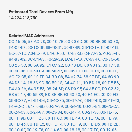
Estimated Total Devices From Mfg
14,224,218,750
Related MAC Addresses
CC-46-D6
,
58-AC-78
,
00-10-7B
,
00-90-6D
,
00-90-BF
,
00-50-80
,
F4-CF-E2
,
50-1C-BF
,
88-F0-31
,
50-87-89
,
38-1C-1A
,
F4-0F-1B
,
BC-67-1C
,
A0-EC-F9
,
D4-6D-50
,
1C-E8-5D
,
C4-72-95
,
A0-55-4F
,
84-B8-02
,
BC-C4-93
,
F0-29-29
,
EC-E1-A9
,
7C-69-F6
,
C0-8C-60
,
C0-25-5C
,
88-5A-92
,
E4-C7-22
,
C0-7B-BC
,
00-90-F2
,
00-17-3B
,
00-40-0B
,
00-60-09
,
00-60-47
,
00-06-C1
,
00-E0-14
,
00-E0-1E
,
AC-F2-C5
,
00-10-FF
,
34-BD-C8
,
54-A2-74
,
58-97-BD
,
04-6C-9D
,
64-D8-14
,
18-33-9D
,
5C-50-15
,
A4-4C-11
,
10-BD-18
,
00-DE-FB
,
D4-A0-2A
,
64-9E-F3
,
D8-24-BD
,
08-D0-9F
,
64-AE-0C
,
D0-C2-82
,
B8-62-1F
,
40-55-39
,
B8-BE-BF
,
E8-40-40
,
40-F4-EC
,
D0-D0-FD
,
58-BC-27
,
A8-B1-D4
,
C8-4C-75
,
30-37-A6
,
68-EF-BD
,
08-1F-F3
,
F4-AC-C1
,
64-16-8D
,
00-3A-99
,
00-64-40
,
00-25-B4
,
00-26-CA
,
00-24-C3
,
00-24-97
,
00-25-84
,
00-24-14
,
00-21-56
,
00-1E-F6
,
00-1F-9D
,
00-1F-26
,
00-1F-6D
,
00-1E-4A
,
00-1E-7A
,
00-1E-79
,
00-1D-46
,
00-1D-E5
,
00-1E-14
,
00-1C-F9
,
00-1B-D5
,
00-1B-2B
,
00-1C-0F
,
00-19-E8
,
00-1A-6D
,
00-18-18
,
00-17-E0
,
00-19-06
,