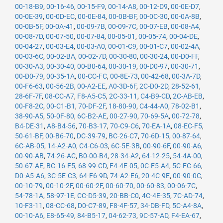
00-18-B9
,
00-16-46
,
00-15-F9
,
00-14-A8
,
00-12-D9
,
00-0E-D7
,
00-0E-39
,
00-0D-EC
,
00-0E-84
,
00-0B-BF
,
00-0C-30
,
00-0A-8B
,
00-0B-5F
,
00-0A-41
,
00-09-7B
,
00-09-7C
,
00-07-EB
,
00-08-A4
,
00-08-7D
,
00-07-50
,
00-07-84
,
00-05-01
,
00-05-74
,
00-04-DE
,
00-04-27
,
00-03-E4
,
00-03-A0
,
00-01-C9
,
00-01-C7
,
00-02-4A
,
00-03-6C
,
00-02-BA
,
00-02-7D
,
00-30-80
,
00-30-24
,
00-D0-FF
,
00-30-A3
,
00-30-40
,
00-B0-64
,
00-30-19
,
00-D0-97
,
00-30-71
,
00-D0-79
,
00-35-1A
,
00-CC-FC
,
00-8E-73
,
00-42-68
,
00-3A-7D
,
00-F6-63
,
00-56-2B
,
00-A2-EE
,
A0-3D-6F
,
2C-D0-2D
,
28-52-61
,
28-6F-7F
,
08-CC-A7
,
F8-A5-C5
,
2C-33-11
,
C4-B9-CD
,
2C-AB-EB
,
00-F8-2C
,
00-C1-B1
,
70-DF-2F
,
18-80-90
,
C4-44-A0
,
78-02-B1
,
38-90-A5
,
50-0F-80
,
6C-B2-AE
,
00-27-90
,
70-69-5A
,
00-72-78
,
B4-DE-31
,
A8-B4-56
,
70-B3-17
,
70-C9-C6
,
70-EA-1A
,
08-EC-F5
,
50-61-BF
,
00-B6-70
,
DC-39-79
,
BC-26-C7
,
70-6D-15
,
00-87-64
,
6C-AB-05
,
14-A2-A0
,
C4-C6-03
,
6C-5E-3B
,
00-90-6F
,
00-90-A6
,
00-90-AB
,
74-26-AC
,
B0-00-B4
,
28-34-A2
,
64-12-25
,
54-4A-00
,
50-67-AE
,
BC-16-F5
,
68-99-CD
,
F4-4E-05
,
0C-F5-A4
,
5C-FC-66
,
D0-A5-A6
,
3C-5E-C3
,
64-F6-9D
,
74-A2-E6
,
20-4C-9E
,
00-90-0C
,
00-10-79
,
00-10-2F
,
00-60-2F
,
00-60-70
,
00-60-83
,
00-06-7C
,
54-78-1A
,
58-97-1E
,
CC-D5-39
,
20-BB-C0
,
4C-4E-35
,
7C-AD-74
,
10-F3-11
,
08-CC-68
,
D0-C7-89
,
F8-4F-57
,
34-DB-FD
,
5C-A4-8A
,
00-10-A6
,
E8-65-49
,
84-B5-17
,
04-62-73
,
9C-57-AD
,
F4-EA-67
,