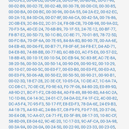
00-03-E3
,
00-04-DD
,
00-04-28
,
00-03-9F
,
00-B0-8E
,
00-01-96
,
00-02-B9
,
00-02-7E
,
00-02-4B
,
00-30-78
,
00-D0-C0
,
00-30-85
,
00-D0-BA
,
00-D0-BC
,
00-30-96
,
00-DA-55
,
04-2A-E2
,
00-62-EC
,
00-2A-10
,
84-3D-C6
,
00-D7-8F
,
00-A6-CA
,
00-42-5A
,
00-76-86
,
2C-0B-E9
,
2C-86-D2
,
2C-31-24
,
F8-0B-CB
,
70-DB-98
,
00-9A-D2
,
70-F3-5A
,
40-CE-24
,
70-6B-B9
,
70-1F-53
,
24-7E-12
,
00-BF-77
,
F8-B7-E2
,
00-5D-73
,
50-1C-B0
,
CC-8E-71
,
70-01-B5
,
78-72-5D
,
00-FC-BA
,
70-0F-6A
,
00-7E-95
,
84-8A-8D
,
B0-90-7E
,
00-AA-6E
,
04-EB-40
,
00-D6-FE
,
00-B7-71
,
F8-0F-6F
,
34-F8-E7
,
D4-AD-71
,
D4-E8-80
,
74-88-BB
,
00-77-8D
,
6C-8B-D3
,
AC-F5-E6
,
00-57-D2
,
18-8B-45
,
00-10-1F
,
00-10-54
,
DC-EB-94
,
5C-83-8F
,
AC-7E-8A
,
38-20-56
,
00-50-2A
,
00-50-14
,
00-90-D9
,
00-90-92
,
00-10-29
,
00-10-07
,
00-60-5C
,
00-E0-F7
,
00-E0-B0
,
00-E0-FE
,
00-E0-A3
,
00-E0-F9
,
50-06-AB
,
00-50-E2
,
00-50-50
,
00-90-21
,
00-90-B1
,
00-02-3D
,
18-E7-28
,
2C-3E-CF
,
10-05-CA
,
1C-DE-A7
,
1C-6A-7A
,
CC-D8-C1
,
7C-0E-CE
,
F0-9E-63
,
F0-7F-06
,
84-80-2D
,
E0-89-9D
,
A8-9D-21
,
BC-F1-F2
,
C8-00-84
,
A0-F8-49
,
88-90-8D
,
A4-6C-2A
,
1C-1D-86
,
C4-14-3C
,
24-01-C7
,
04-DA-D2
,
F4-1F-C2
,
4C-00-82
,
DC-A5-F4
,
7C-95-F3
,
50-17-FF
,
E8-ED-F3
,
78-DA-6E
,
24-E9-B3
,
A4-18-75
,
A4-93-4C
,
24-B6-57
,
C8-F9-F9
,
F0-F7-55
,
20-37-06
,
30-E4-DB
,
1C-AA-07
,
C4-71-FE
,
E0-5F-B9
,
08-17-35
,
10-8C-CF
,
58-8D-09
,
E8-04-62
,
9C-4E-20
,
1C-17-D3
,
9C-AF-CA
,
00-3A-98
,
00-3A-9A
,
00-26-0A
,
00-24-50
,
00-22-90
,
00-23-33
,
00-23-05
,