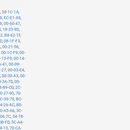
9
,
38-1C-1A
,
29
,
EC-E1-A9
,
09
,
00-60-47
,
4
,
18-33-9D
,
82
,
B8-62-1F
,
BD
,
08-1F-F3
,
4
,
00-21-56
,
,
00-1C-F9
,
00-
-15-F9
,
00-14-
A-41
,
00-09-
4-27
,
00-03-E4
,
F
,
00-30-A3
,
00-
0-3A-7D
,
00-
4-B9-CD
,
2C-
0-27-90
,
70-
C-39-79
,
BC-
4-26-AC
,
B0-
0-A5-A6
,
3C-
-06-7C
,
54-78-
DB-FD
,
5C-A4-
4-13
,
70-CA-