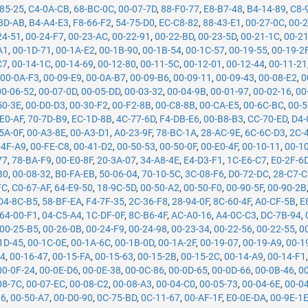
85-25
,
C4-0A-CB
,
68-BC-0C
,
00-07-7D
,
88-F0-77
,
E8-B7-48
,
B4-14-89
,
C8-
BD-AB
,
B4-A4-E3
,
F8-66-F2
,
54-75-D0
,
EC-C8-82
,
88-43-E1
,
00-27-0C
,
00-
24-51
,
00-24-F7
,
00-23-AC
,
00-22-91
,
00-22-BD
,
00-23-5D
,
00-21-1C
,
00-2
A1
,
00-1D-71
,
00-1A-E2
,
00-1B-90
,
00-1B-54
,
00-1C-57
,
00-19-55
,
00-19-2
C7
,
00-14-1C
,
00-14-69
,
00-12-80
,
00-11-5C
,
00-12-01
,
00-12-44
,
00-11-21
,
00-0A-F3
,
00-09-E9
,
00-0A-B7
,
00-09-B6
,
00-09-11
,
00-09-43
,
00-08-E2
,
0
00-06-52
,
00-07-0D
,
00-05-DD
,
00-03-32
,
00-04-9B
,
00-01-97
,
00-02-16
,
00
50-3E
,
00-D0-D3
,
00-30-F2
,
00-F2-8B
,
00-C8-8B
,
00-CA-E5
,
00-6C-BC
,
00-5
E0-AF
,
70-7D-B9
,
EC-1D-8B
,
4C-77-6D
,
F4-DB-E6
,
00-B8-B3
,
CC-70-ED
,
D4-
5A-0F
,
00-A3-8E
,
00-A3-D1
,
A0-23-9F
,
78-BC-1A
,
28-AC-9E
,
6C-6C-D3
,
2C-
-4F-A9
,
00-FE-C8
,
00-41-D2
,
00-50-53
,
00-50-0F
,
00-E0-4F
,
00-10-11
,
00-1
77
,
78-BA-F9
,
00-E0-8F
,
20-3A-07
,
34-A8-4E
,
E4-D3-F1
,
1C-E6-C7
,
E0-2F-6
B0
,
00-08-32
,
B0-FA-EB
,
50-06-04
,
70-10-5C
,
3C-08-F6
,
D0-72-DC
,
28-C7-
FC
,
C0-67-AF
,
64-E9-50
,
18-9C-5D
,
00-50-A2
,
00-50-F0
,
00-90-5F
,
00-90-2B
D4-8C-B5
,
58-BF-EA
,
F4-7F-35
,
2C-36-F8
,
28-94-0F
,
8C-60-4F
,
A0-CF-5B
,
E
64-00-F1
,
04-C5-A4
,
1C-DF-0F
,
8C-B6-4F
,
AC-A0-16
,
A4-0C-C3
,
DC-7B-94
,
00-25-B5
,
00-26-0B
,
00-24-F9
,
00-24-98
,
00-23-34
,
00-22-56
,
00-22-55
,
0
1D-45
,
00-1C-0E
,
00-1A-6C
,
00-1B-0D
,
00-1A-2F
,
00-19-07
,
00-19-A9
,
00-1
74
,
00-16-47
,
00-15-FA
,
00-15-63
,
00-15-2B
,
00-15-2C
,
00-14-A9
,
00-14-F1
00-0F-24
,
00-0E-D6
,
00-0E-38
,
00-0C-86
,
00-0D-65
,
00-0D-66
,
00-0B-46
,
0
08-7C
,
00-07-EC
,
00-08-C2
,
00-08-A3
,
00-04-C0
,
00-05-73
,
00-04-6E
,
00-0
B6
,
00-50-A7
,
00-D0-90
,
0C-75-BD
,
0C-11-67
,
00-AF-1F
,
E0-0E-DA
,
00-9E-1