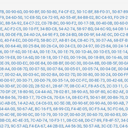
-7B
,
00-90-6D
,
00-90-BF
,
00-50-80
,
F4-CF-E2
,
50-1C-BF
,
88-F0-31
,
50-87-8
F9
,
D4-6D-50
,
1C-E8-5D
,
C4-72-95
,
A0-55-4F
,
84-B8-02
,
BC-C4-93
,
F0-29-
5C
,
88-5A-92
,
E4-C7-22
,
C0-7B-BC
,
00-90-F2
,
00-17-3B
,
00-40-0B
,
00-60-
1E
,
AC-F2-C5
,
00-10-FF
,
34-BD-C8
,
54-A2-74
,
58-97-BD
,
04-6C-9D
,
64-D8-1
18
,
00-DE-FB
,
D4-A0-2A
,
64-9E-F3
,
D8-24-BD
,
08-D0-9F
,
64-AE-0C
,
D0-C2-
40
,
40-F4-EC
,
D0-D0-FD
,
58-BC-27
,
A8-B1-D4
,
C8-4C-75
,
30-37-A6
,
68-EF-
99
,
00-64-40
,
00-25-B4
,
00-26-CA
,
00-24-C3
,
00-24-97
,
00-25-84
,
00-24-1
26
,
00-1F-6D
,
00-1E-4A
,
00-1E-7A
,
00-1E-79
,
00-1D-46
,
00-1D-E5
,
00-1E-14
00-19-E8
,
00-1A-6D
,
00-18-18
,
00-17-E0
,
00-19-06
,
00-18-B9
,
00-16-46
,
00
0E-39
,
00-0D-EC
,
00-0E-84
,
00-0B-BF
,
00-0C-30
,
00-0A-8B
,
00-0B-5F
,
00-0
08-A4
,
00-08-7D
,
00-07-50
,
00-07-84
,
00-05-01
,
00-05-74
,
00-04-DE
,
00-0
C7
,
00-02-4A
,
00-03-6C
,
00-02-BA
,
00-02-7D
,
00-30-80
,
00-30-24
,
00-D0-F
00-D0-97
,
00-30-71
,
00-D0-79
,
00-35-1A
,
00-CC-FC
,
00-8E-73
,
00-42-68
,
0
A0-3D-6F
,
2C-D0-2D
,
28-52-61
,
28-6F-7F
,
08-CC-A7
,
F8-A5-C5
,
2C-33-11
,
C
,
70-DF-2F
,
18-80-90
,
C4-44-A0
,
78-02-B1
,
38-90-A5
,
50-0F-80
,
6C-B2-AE
,
0
A8-B4-56
,
70-B3-17
,
70-C9-C6
,
70-EA-1A
,
08-EC-F5
,
50-61-BF
,
00-B6-70
,
D
6C-AB-05
,
14-A2-A0
,
C4-C6-03
,
6C-5E-3B
,
00-90-6F
,
00-90-A6
,
00-90-AB
,
7
54-4A-00
,
50-67-AE
,
BC-16-F5
,
68-99-CD
,
F4-4E-05
,
0C-F5-A4
,
5C-FC-66
,
D
20-4C-9E
,
00-90-0C
,
00-10-79
,
00-10-2F
,
00-60-2F
,
00-60-70
,
00-60-83
,
00
-BB-C0
,
4C-4E-35
,
7C-AD-74
,
10-F3-11
,
08-CC-68
,
D0-C7-89
,
F8-4F-57
,
34-
62-73
,
9C-57-AD
,
F4-EA-67
,
44-2B-03
,
A4-56-30
,
50-57-A8
,
3C-CE-73
,
C4-6