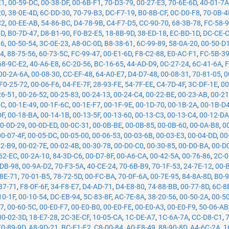
E1
,
00-59-DC
,
00-38-DF
,
00-6B-F1
,
70-D3-79
,
00-27-E3
,
70-6E-6D
,
40-01-7
20
,
38-0E-4D
,
6C-DD-30
,
70-79-B3
,
DC-F7-19
,
B0-8B-CF
,
0C-D0-F8
,
70-0B-4
C2
,
00-EE-AB
,
54-86-BC
,
D4-78-9B
,
C4-F7-D5
,
CC-90-70
,
68-3B-78
,
FC-58-
0D
,
B0-7D-47
,
D8-B1-90
,
F0-B2-E5
,
18-8B-9D
,
38-ED-18
,
EC-BD-1D
,
DC-CE-
86
,
00-50-54
,
3C-0E-23
,
A8-0C-0D
,
B8-38-61
,
6C-99-89
,
58-0A-20
,
00-50-D
34
,
88-75-56
,
60-73-5C
,
FC-99-47
,
00-E1-6D
,
F8-C2-88
,
E0-AC-F1
,
FC-5B-3
68-9C-E2
,
40-A6-E8
,
6C-20-56
,
BC-16-65
,
44-AD-D9
,
0C-27-24
,
6C-41-6A
,
F
00-2A-6A
,
00-08-30
,
CC-EF-48
,
64-A0-E7
,
D4-D7-48
,
00-08-31
,
70-81-05
,
0
F0-25-72
,
00-06-F6
,
04-FE-7F
,
28-93-FE
,
54-7F-EE
,
C4-7D-4F
,
3C-DF-1E
,
00
26-51
,
00-26-52
,
00-25-83
,
00-24-13
,
00-24-C4
,
00-22-BE
,
00-23-AB
,
00-21
0C
,
00-1E-49
,
00-1F-6C
,
00-1E-F7
,
00-1F-9E
,
00-1D-70
,
00-1B-2A
,
00-1B-D
DF
,
00-18-BA
,
00-14-1B
,
00-13-5F
,
00-13-60
,
00-13-C3
,
00-13-C4
,
00-12-D
0-0D-29
,
00-0D-ED
,
00-0C-31
,
00-0B-BE
,
00-0B-85
,
00-0B-60
,
00-0A-B8
,
0
00-07-4F
,
00-05-DC
,
00-05-00
,
00-06-53
,
00-03-6B
,
00-03-E3
,
00-04-DD
,
00
02-B9
,
00-02-7E
,
00-02-4B
,
00-30-78
,
00-D0-C0
,
00-30-85
,
00-D0-BA
,
00-D
62-EC
,
00-2A-10
,
84-3D-C6
,
00-D7-8F
,
00-A6-CA
,
00-42-5A
,
00-76-86
,
2C-0
-DB-98
,
00-9A-D2
,
70-F3-5A
,
40-CE-24
,
70-6B-B9
,
70-1F-53
,
24-7E-12
,
00-
8E-71
,
70-01-B5
,
78-72-5D
,
00-FC-BA
,
70-0F-6A
,
00-7E-95
,
84-8A-8D
,
B0-9
B7-71
,
F8-0F-6F
,
34-F8-E7
,
D4-AD-71
,
D4-E8-80
,
74-88-BB
,
00-77-8D
,
6C-8
10-1F
,
00-10-54
,
DC-EB-94
,
5C-83-8F
,
AC-7E-8A
,
38-20-56
,
00-50-2A
,
00-5
07
,
00-60-5C
,
00-E0-F7
,
00-E0-B0
,
00-E0-FE
,
00-E0-A3
,
00-E0-F9
,
50-06-AB
00-02-3D
,
18-E7-28
,
2C-3E-CF
,
10-05-CA
,
1C-DE-A7
,
1C-6A-7A
,
CC-D8-C1
,
E0-89-9D
,
A8-9D-21
,
BC-F1-F2
,
C8-00-84
,
A0-F8-49
,
88-90-8D
,
A4-6C-2A
,
1