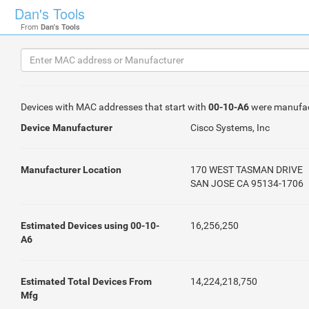
Dan's Tools
From
Dan's Tools
Devices with MAC addresses that start with
00-10-A6
were manufa
Device Manufacturer
Cisco Systems, Inc
Manufacturer Location
170 WEST TASMAN DRIVE
SAN JOSE CA 95134-1706
Estimated Devices using 00-10-
16,256,250
A6
Estimated Total Devices From
14,224,218,750
Mfg