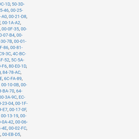
9C-1D
,
50-3D-
25-46
,
00-25-
1-A0
,
00-21-D8
,
F
,
00-1A-A2
,
,
00-0F-35
,
00-
0-07-B4
,
00-
-30-7B
,
00-01-
F-86
,
00-81-
C9-3C
,
4C-BC-
4F-52
,
5C-5A-
0-F6
,
80-E0-1D
,
D
,
84-78-AC
,
CE
,
6C-FA-89
,
,
00-10-0B
,
00-
8-BA-70
,
64-
00-3A-9C
,
EC-
0-23-04
,
00-1F-
9-E7
,
00-17-0F
,
,
00-13-19
,
00-
0-0A-42
,
00-06-
4-4E
,
00-02-FC
,
E
,
00-EB-D5
,