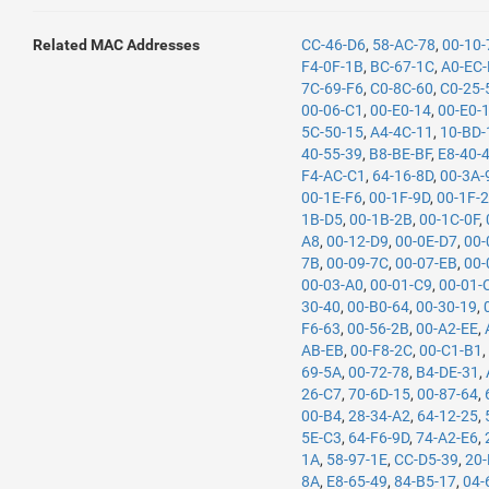
Related MAC Addresses
CC-46-D6
,
58-AC-78
,
00-10
F4-0F-1B
,
BC-67-1C
,
A0-EC-
7C-69-F6
,
C0-8C-60
,
C0-25-
00-06-C1
,
00-E0-14
,
00-E0-
5C-50-15
,
A4-4C-11
,
10-BD-
40-55-39
,
B8-BE-BF
,
E8-40-
F4-AC-C1
,
64-16-8D
,
00-3A-
00-1E-F6
,
00-1F-9D
,
00-1F-
1B-D5
,
00-1B-2B
,
00-1C-0F
,
A8
,
00-12-D9
,
00-0E-D7
,
00-
7B
,
00-09-7C
,
00-07-EB
,
00-
00-03-A0
,
00-01-C9
,
00-01-
30-40
,
00-B0-64
,
00-30-19
,
F6-63
,
00-56-2B
,
00-A2-EE
,
AB-EB
,
00-F8-2C
,
00-C1-B1
69-5A
,
00-72-78
,
B4-DE-31
,
26-C7
,
70-6D-15
,
00-87-64
,
00-B4
,
28-34-A2
,
64-12-25
,
5E-C3
,
64-F6-9D
,
74-A2-E6
,
1A
,
58-97-1E
,
CC-D5-39
,
20
8A
,
E8-65-49
,
84-B5-17
,
04-