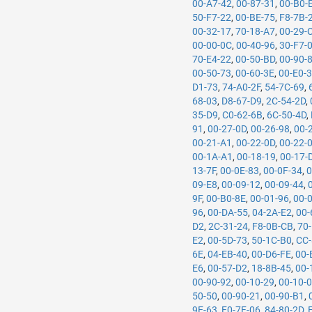
00-A7-42
,
00-87-31
,
00-B0-
50-F7-22
,
00-BE-75
,
F8-7B-
00-32-17
,
70-18-A7
,
00-29-
00-00-0C
,
00-40-96
,
30-F7-
70-E4-22
,
00-50-BD
,
00-90-
00-50-73
,
00-60-3E
,
00-E0-
D1-73
,
74-A0-2F
,
54-7C-69
,
68-03
,
D8-67-D9
,
2C-54-2D
,
35-D9
,
C0-62-6B
,
6C-50-4D
,
91
,
00-27-0D
,
00-26-98
,
00-
00-21-A1
,
00-22-0D
,
00-22-
00-1A-A1
,
00-18-19
,
00-17-
13-7F
,
00-0E-83
,
00-0F-34
,
0
09-E8
,
00-09-12
,
00-09-44
,
9F
,
00-B0-8E
,
00-01-96
,
00-
96
,
00-DA-55
,
04-2A-E2
,
00-
D2
,
2C-31-24
,
F8-0B-CB
,
70
E2
,
00-5D-73
,
50-1C-B0
,
CC-
6E
,
04-EB-40
,
00-D6-FE
,
00-
E6
,
00-57-D2
,
18-8B-45
,
00-
00-90-92
,
00-10-29
,
00-10-
50-50
,
00-90-21
,
00-90-B1
,
9E-63
,
F0-7F-06
,
84-80-2D
,