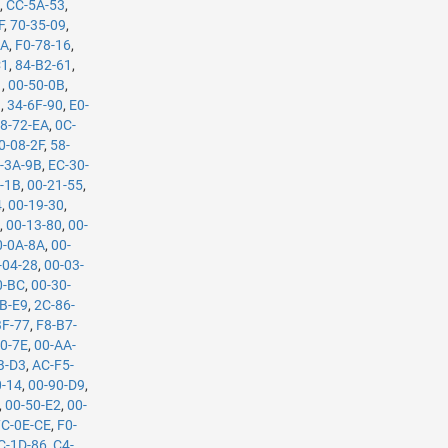
A
,
CC-5A-53
,
F
,
70-35-09
,
9A
,
F0-78-16
,
C1
,
84-B2-61
,
1
,
00-50-0B
,
9
,
34-6F-90
,
E0-
8-72-EA
,
0C-
0-08-2F
,
58-
-3A-9B
,
EC-30-
-1B
,
00-21-55
,
4
,
00-19-30
,
A
,
00-13-80
,
00-
0-0A-8A
,
00-
-04-28
,
00-03-
0-BC
,
00-30-
B-E9
,
2C-86-
BF-77
,
F8-B7-
0-7E
,
00-AA-
B-D3
,
AC-F5-
0-14
,
00-90-D9
,
,
00-50-E2
,
00-
7C-0E-CE
,
F0-
C-1D-86
,
C4-