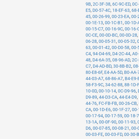
9B
,
2C-3F-38
,
6C-9C-ED
,
0C-
E5
,
D0-57-4C
,
18-EF-63
,
68-
45
,
00-26-99
,
00-23-EA
,
00-
00-1E-13
,
00-1C-B1
,
00-1D-
00-15-C7
,
00-16-9C
,
00-16-
0C-CE
,
00-0D-BC
,
00-0D-28
06-28
,
00-05-31
,
00-05-32
,
63
,
00-01-42
,
00-D0-58
,
00-
C4
,
94-D4-69
,
D4-2C-44
,
A0-
48
,
D4-6A-35
,
08-96-AD
,
2C-
C7
,
D4-AD-BD
,
30-8B-B2
,
08
80-E8-6F
,
E4-AA-5D
,
B0-AA-
44-03-A7
,
68-86-A7
,
B4-E9-
58-F3-9C
,
34-62-88
,
88-1D-
10-0D
,
00-10-14
,
0C-D9-96
,
D9-89
,
44-D3-CA
,
44-E4-D9
,
44-76
,
FC-FB-FB
,
00-26-CB
,
CA
,
00-1D-E6
,
00-1F-27
,
00-
00-17-94
,
00-17-59
,
00-18-
13-1A
,
00-0F-90
,
00-11-93
,
D6
,
00-07-85
,
00-08-21
,
00-
00-03-FE
,
00-03-FD
,
00-30-