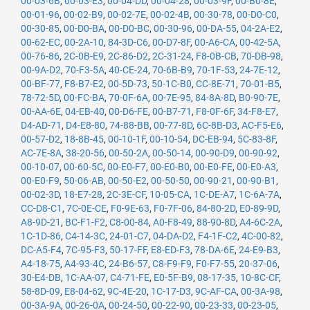
00-03-6B
,
00-03-E3
,
00-04-DD
,
00-04-28
,
00-03-9F
,
00-B0-8E
,
00-01-96
,
00-02-B9
,
00-02-7E
,
00-02-4B
,
00-30-78
,
00-D0-C0
,
00-30-85
,
00-D0-BA
,
00-D0-BC
,
00-30-96
,
00-DA-55
,
04-2A-E2
,
00-62-EC
,
00-2A-10
,
84-3D-C6
,
00-D7-8F
,
00-A6-CA
,
00-42-5A
,
00-76-86
,
2C-0B-E9
,
2C-86-D2
,
2C-31-24
,
F8-0B-CB
,
70-DB-98
,
00-9A-D2
,
70-F3-5A
,
40-CE-24
,
70-6B-B9
,
70-1F-53
,
24-7E-12
,
00-BF-77
,
F8-B7-E2
,
00-5D-73
,
50-1C-B0
,
CC-8E-71
,
70-01-B5
,
78-72-5D
,
00-FC-BA
,
70-0F-6A
,
00-7E-95
,
84-8A-8D
,
B0-90-7E
,
00-AA-6E
,
04-EB-40
,
00-D6-FE
,
00-B7-71
,
F8-0F-6F
,
34-F8-E7
,
D4-AD-71
,
D4-E8-80
,
74-88-BB
,
00-77-8D
,
6C-8B-D3
,
AC-F5-E6
,
00-57-D2
,
18-8B-45
,
00-10-1F
,
00-10-54
,
DC-EB-94
,
5C-83-8F
,
AC-7E-8A
,
38-20-56
,
00-50-2A
,
00-50-14
,
00-90-D9
,
00-90-92
,
00-10-07
,
00-60-5C
,
00-E0-F7
,
00-E0-B0
,
00-E0-FE
,
00-E0-A3
,
00-E0-F9
,
50-06-AB
,
00-50-E2
,
00-50-50
,
00-90-21
,
00-90-B1
,
00-02-3D
,
18-E7-28
,
2C-3E-CF
,
10-05-CA
,
1C-DE-A7
,
1C-6A-7A
,
CC-D8-C1
,
7C-0E-CE
,
F0-9E-63
,
F0-7F-06
,
84-80-2D
,
E0-89-9D
,
A8-9D-21
,
BC-F1-F2
,
C8-00-84
,
A0-F8-49
,
88-90-8D
,
A4-6C-2A
,
1C-1D-86
,
C4-14-3C
,
24-01-C7
,
04-DA-D2
,
F4-1F-C2
,
4C-00-82
,
DC-A5-F4
,
7C-95-F3
,
50-17-FF
,
E8-ED-F3
,
78-DA-6E
,
24-E9-B3
,
A4-18-75
,
A4-93-4C
,
24-B6-57
,
C8-F9-F9
,
F0-F7-55
,
20-37-06
,
30-E4-DB
,
1C-AA-07
,
C4-71-FE
,
E0-5F-B9
,
08-17-35
,
10-8C-CF
,
58-8D-09
,
E8-04-62
,
9C-4E-20
,
1C-17-D3
,
9C-AF-CA
,
00-3A-98
,
00-3A-9A
,
00-26-0A
,
00-24-50
,
00-22-90
,
00-23-33
,
00-23-05
,