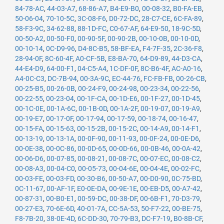
84-78-AC
,
44-03-A7
,
68-86-A7
,
B4-E9-B0
,
00-08-32
,
B0-FA-EB
,
50-06-04
,
70-10-5C
,
3C-08-F6
,
D0-72-DC
,
28-C7-CE
,
6C-FA-89
,
58-F3-9C
,
34-62-88
,
88-1D-FC
,
C0-67-AF
,
64-E9-50
,
18-9C-5D
,
00-50-A2
,
00-50-F0
,
00-90-5F
,
00-90-2B
,
00-10-0B
,
00-10-0D
,
00-10-14
,
0C-D9-96
,
D4-8C-B5
,
58-BF-EA
,
F4-7F-35
,
2C-36-F8
,
28-94-0F
,
8C-60-4F
,
A0-CF-5B
,
E8-BA-70
,
64-D9-89
,
44-D3-CA
,
44-E4-D9
,
64-00-F1
,
04-C5-A4
,
1C-DF-0F
,
8C-B6-4F
,
AC-A0-16
,
A4-0C-C3
,
DC-7B-94
,
00-3A-9C
,
EC-44-76
,
FC-FB-FB
,
00-26-CB
,
00-25-B5
,
00-26-0B
,
00-24-F9
,
00-24-98
,
00-23-34
,
00-22-56
,
00-22-55
,
00-23-04
,
00-1F-CA
,
00-1D-E6
,
00-1F-27
,
00-1D-45
,
00-1C-0E
,
00-1A-6C
,
00-1B-0D
,
00-1A-2F
,
00-19-07
,
00-19-A9
,
00-19-E7
,
00-17-0F
,
00-17-94
,
00-17-59
,
00-18-74
,
00-16-47
,
00-15-FA
,
00-15-63
,
00-15-2B
,
00-15-2C
,
00-14-A9
,
00-14-F1
,
00-13-19
,
00-13-1A
,
00-0F-90
,
00-11-93
,
00-0F-24
,
00-0E-D6
,
00-0E-38
,
00-0C-86
,
00-0D-65
,
00-0D-66
,
00-0B-46
,
00-0A-42
,
00-06-D6
,
00-07-85
,
00-08-21
,
00-08-7C
,
00-07-EC
,
00-08-C2
,
00-08-A3
,
00-04-C0
,
00-05-73
,
00-04-6E
,
00-04-4E
,
00-02-FC
,
00-03-FE
,
00-03-FD
,
00-30-B6
,
00-50-A7
,
00-D0-90
,
0C-75-BD
,
0C-11-67
,
00-AF-1F
,
E0-0E-DA
,
00-9E-1E
,
00-EB-D5
,
00-A7-42
,
00-87-31
,
00-B0-E1
,
00-59-DC
,
00-38-DF
,
00-6B-F1
,
70-D3-79
,
00-27-E3
,
70-6E-6D
,
40-01-7A
,
CC-5A-53
,
50-F7-22
,
00-BE-75
,
F8-7B-20
,
38-0E-4D
,
6C-DD-30
,
70-79-B3
,
DC-F7-19
,
B0-8B-CF
,