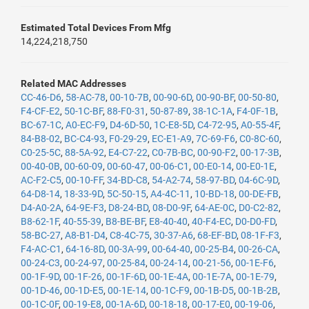
Estimated Total Devices From Mfg
14,224,218,750
Related MAC Addresses
CC-46-D6
,
58-AC-78
,
00-10-7B
,
00-90-6D
,
00-90-BF
,
00-50-80
,
F4-CF-E2
,
50-1C-BF
,
88-F0-31
,
50-87-89
,
38-1C-1A
,
F4-0F-1B
,
BC-67-1C
,
A0-EC-F9
,
D4-6D-50
,
1C-E8-5D
,
C4-72-95
,
A0-55-4F
,
84-B8-02
,
BC-C4-93
,
F0-29-29
,
EC-E1-A9
,
7C-69-F6
,
C0-8C-60
,
C0-25-5C
,
88-5A-92
,
E4-C7-22
,
C0-7B-BC
,
00-90-F2
,
00-17-3B
,
00-40-0B
,
00-60-09
,
00-60-47
,
00-06-C1
,
00-E0-14
,
00-E0-1E
,
AC-F2-C5
,
00-10-FF
,
34-BD-C8
,
54-A2-74
,
58-97-BD
,
04-6C-9D
,
64-D8-14
,
18-33-9D
,
5C-50-15
,
A4-4C-11
,
10-BD-18
,
00-DE-FB
,
D4-A0-2A
,
64-9E-F3
,
D8-24-BD
,
08-D0-9F
,
64-AE-0C
,
D0-C2-82
,
B8-62-1F
,
40-55-39
,
B8-BE-BF
,
E8-40-40
,
40-F4-EC
,
D0-D0-FD
,
58-BC-27
,
A8-B1-D4
,
C8-4C-75
,
30-37-A6
,
68-EF-BD
,
08-1F-F3
,
F4-AC-C1
,
64-16-8D
,
00-3A-99
,
00-64-40
,
00-25-B4
,
00-26-CA
,
00-24-C3
,
00-24-97
,
00-25-84
,
00-24-14
,
00-21-56
,
00-1E-F6
,
00-1F-9D
,
00-1F-26
,
00-1F-6D
,
00-1E-4A
,
00-1E-7A
,
00-1E-79
,
00-1D-46
,
00-1D-E5
,
00-1E-14
,
00-1C-F9
,
00-1B-D5
,
00-1B-2B
,
00-1C-0F
,
00-19-E8
,
00-1A-6D
,
00-18-18
,
00-17-E0
,
00-19-06
,