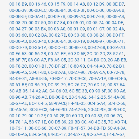
00-18-B9
,
00-16-46
,
00-15-F9
,
00-14-A8
,
00-12-D9
,
00-0E-D7
,
00-0E-39
,
00-0D-EC
,
00-0E-84
,
00-0B-BF
,
00-0C-30
,
00-0A-8B
,
00-0B-5F
,
00-0A-41
,
00-09-7B
,
00-09-7C
,
00-07-EB
,
00-08-A4
,
00-08-7D
,
00-07-50
,
00-07-84
,
00-05-01
,
00-05-74
,
00-04-DE
,
00-04-27
,
00-03-E4
,
00-03-A0
,
00-01-C9
,
00-01-C7
,
00-02-4A
,
00-03-6C
,
00-02-BA
,
00-02-7D
,
00-30-80
,
00-30-24
,
00-D0-FF
,
00-30-A3
,
00-30-40
,
00-B0-64
,
00-30-19
,
00-D0-97
,
00-30-71
,
00-D0-79
,
00-35-1A
,
00-CC-FC
,
00-8E-73
,
00-42-68
,
00-3A-7D
,
00-F6-63
,
00-56-2B
,
00-A2-EE
,
A0-3D-6F
,
2C-D0-2D
,
28-52-61
,
28-6F-7F
,
08-CC-A7
,
F8-A5-C5
,
2C-33-11
,
C4-B9-CD
,
2C-AB-EB
,
00-F8-2C
,
00-C1-B1
,
70-DF-2F
,
18-80-90
,
C4-44-A0
,
78-02-B1
,
38-90-A5
,
50-0F-80
,
6C-B2-AE
,
00-27-90
,
70-69-5A
,
00-72-78
,
B4-DE-31
,
A8-B4-56
,
70-B3-17
,
70-C9-C6
,
70-EA-1A
,
08-EC-F5
,
50-61-BF
,
00-B6-70
,
DC-39-79
,
BC-26-C7
,
70-6D-15
,
00-87-64
,
6C-AB-05
,
14-A2-A0
,
C4-C6-03
,
6C-5E-3B
,
00-90-6F
,
00-90-A6
,
00-90-AB
,
74-26-AC
,
B0-00-B4
,
28-34-A2
,
64-12-25
,
54-4A-00
,
50-67-AE
,
BC-16-F5
,
68-99-CD
,
F4-4E-05
,
0C-F5-A4
,
5C-FC-66
,
D0-A5-A6
,
3C-5E-C3
,
64-F6-9D
,
74-A2-E6
,
20-4C-9E
,
00-90-0C
,
00-10-79
,
00-10-2F
,
00-60-2F
,
00-60-70
,
00-60-83
,
00-06-7C
,
54-78-1A
,
58-97-1E
,
CC-D5-39
,
20-BB-C0
,
4C-4E-35
,
7C-AD-74
,
10-F3-11
,
08-CC-68
,
D0-C7-89
,
F8-4F-57
,
34-DB-FD
,
5C-A4-8A
,
00-10-A6
,
E8-65-49
,
84-B5-17
,
04-62-73
,
9C-57-AD
,
F4-EA-67
,