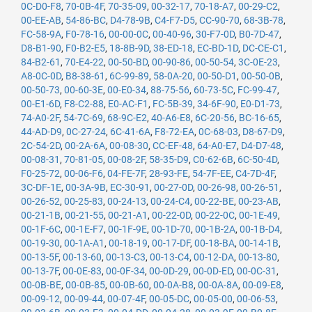
0C-D0-F8
,
70-0B-4F
,
70-35-09
,
00-32-17
,
70-18-A7
,
00-29-C2
,
00-EE-AB
,
54-86-BC
,
D4-78-9B
,
C4-F7-D5
,
CC-90-70
,
68-3B-78
,
FC-58-9A
,
F0-78-16
,
00-00-0C
,
00-40-96
,
30-F7-0D
,
B0-7D-47
,
D8-B1-90
,
F0-B2-E5
,
18-8B-9D
,
38-ED-18
,
EC-BD-1D
,
DC-CE-C1
,
84-B2-61
,
70-E4-22
,
00-50-BD
,
00-90-86
,
00-50-54
,
3C-0E-23
,
A8-0C-0D
,
B8-38-61
,
6C-99-89
,
58-0A-20
,
00-50-D1
,
00-50-0B
,
00-50-73
,
00-60-3E
,
00-E0-34
,
88-75-56
,
60-73-5C
,
FC-99-47
,
00-E1-6D
,
F8-C2-88
,
E0-AC-F1
,
FC-5B-39
,
34-6F-90
,
E0-D1-73
,
74-A0-2F
,
54-7C-69
,
68-9C-E2
,
40-A6-E8
,
6C-20-56
,
BC-16-65
,
44-AD-D9
,
0C-27-24
,
6C-41-6A
,
F8-72-EA
,
0C-68-03
,
D8-67-D9
,
2C-54-2D
,
00-2A-6A
,
00-08-30
,
CC-EF-48
,
64-A0-E7
,
D4-D7-48
,
00-08-31
,
70-81-05
,
00-08-2F
,
58-35-D9
,
C0-62-6B
,
6C-50-4D
,
F0-25-72
,
00-06-F6
,
04-FE-7F
,
28-93-FE
,
54-7F-EE
,
C4-7D-4F
,
3C-DF-1E
,
00-3A-9B
,
EC-30-91
,
00-27-0D
,
00-26-98
,
00-26-51
,
00-26-52
,
00-25-83
,
00-24-13
,
00-24-C4
,
00-22-BE
,
00-23-AB
,
00-21-1B
,
00-21-55
,
00-21-A1
,
00-22-0D
,
00-22-0C
,
00-1E-49
,
00-1F-6C
,
00-1E-F7
,
00-1F-9E
,
00-1D-70
,
00-1B-2A
,
00-1B-D4
,
00-19-30
,
00-1A-A1
,
00-18-19
,
00-17-DF
,
00-18-BA
,
00-14-1B
,
00-13-5F
,
00-13-60
,
00-13-C3
,
00-13-C4
,
00-12-DA
,
00-13-80
,
00-13-7F
,
00-0E-83
,
00-0F-34
,
00-0D-29
,
00-0D-ED
,
00-0C-31
,
00-0B-BE
,
00-0B-85
,
00-0B-60
,
00-0A-B8
,
00-0A-8A
,
00-09-E8
,
00-09-12
,
00-09-44
,
00-07-4F
,
00-05-DC
,
00-05-00
,
00-06-53
,