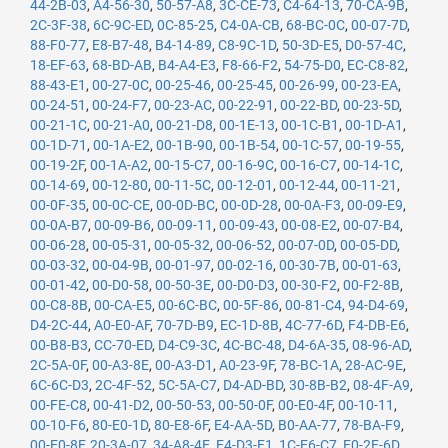
44-2B-03
,
A4-56-30
,
50-57-A8
,
3C-CE-73
,
C4-64-13
,
70-CA-9B
,
2C-3F-38
,
6C-9C-ED
,
0C-85-25
,
C4-0A-CB
,
68-BC-0C
,
00-07-7D
,
88-F0-77
,
E8-B7-48
,
B4-14-89
,
C8-9C-1D
,
50-3D-E5
,
D0-57-4C
,
18-EF-63
,
68-BD-AB
,
B4-A4-E3
,
F8-66-F2
,
54-75-D0
,
EC-C8-82
,
88-43-E1
,
00-27-0C
,
00-25-46
,
00-25-45
,
00-26-99
,
00-23-EA
,
00-24-51
,
00-24-F7
,
00-23-AC
,
00-22-91
,
00-22-BD
,
00-23-5D
,
00-21-1C
,
00-21-A0
,
00-21-D8
,
00-1E-13
,
00-1C-B1
,
00-1D-A1
,
00-1D-71
,
00-1A-E2
,
00-1B-90
,
00-1B-54
,
00-1C-57
,
00-19-55
,
00-19-2F
,
00-1A-A2
,
00-15-C7
,
00-16-9C
,
00-16-C7
,
00-14-1C
,
00-14-69
,
00-12-80
,
00-11-5C
,
00-12-01
,
00-12-44
,
00-11-21
,
00-0F-35
,
00-0C-CE
,
00-0D-BC
,
00-0D-28
,
00-0A-F3
,
00-09-E9
,
00-0A-B7
,
00-09-B6
,
00-09-11
,
00-09-43
,
00-08-E2
,
00-07-B4
,
00-06-28
,
00-05-31
,
00-05-32
,
00-06-52
,
00-07-0D
,
00-05-DD
,
00-03-32
,
00-04-9B
,
00-01-97
,
00-02-16
,
00-30-7B
,
00-01-63
,
00-01-42
,
00-D0-58
,
00-50-3E
,
00-D0-D3
,
00-30-F2
,
00-F2-8B
,
00-C8-8B
,
00-CA-E5
,
00-6C-BC
,
00-5F-86
,
00-81-C4
,
94-D4-69
,
D4-2C-44
,
A0-E0-AF
,
70-7D-B9
,
EC-1D-8B
,
4C-77-6D
,
F4-DB-E6
,
00-B8-B3
,
CC-70-ED
,
D4-C9-3C
,
4C-BC-48
,
D4-6A-35
,
08-96-AD
,
2C-5A-0F
,
00-A3-8E
,
00-A3-D1
,
A0-23-9F
,
78-BC-1A
,
28-AC-9E
,
6C-6C-D3
,
2C-4F-52
,
5C-5A-C7
,
D4-AD-BD
,
30-8B-B2
,
08-4F-A9
,
00-FE-C8
,
00-41-D2
,
00-50-53
,
00-50-0F
,
00-E0-4F
,
00-10-11
,
00-10-F6
,
80-E0-1D
,
80-E8-6F
,
E4-AA-5D
,
B0-AA-77
,
78-BA-F9
,
00-E0-8F
,
20-3A-07
,
34-A8-4E
,
E4-D3-F1
,
1C-E6-C7
,
E0-2F-6D
,