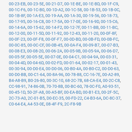
00-23-EB
,
00-23-5E
,
00-21-D7
,
00-1E-BE
,
00-1E-BD
,
00-1F-C9
,
00-1C-F6
,
00-1C-B0
,
00-1D-A2
,
00-1C-58
,
00-1B-53
,
00-1B-0C
,
00-1B-8F
,
00-1A-E3
,
00-19-AA
,
00-1A-30
,
00-19-56
,
00-18-73
,
00-17-95
,
00-16-C8
,
00-17-5A
,
00-17-0E
,
00-16-9D
,
00-15-C6
,
00-14-6A
,
00-15-62
,
00-14-F2
,
00-12-7F
,
00-11-BB
,
00-11-BC
,
00-12-00
,
00-11-5D
,
00-11-92
,
00-12-43
,
00-11-20
,
00-0F-8F
,
00-0F-23
,
00-0F-F8
,
00-0F-F7
,
00-0D-BD
,
00-0B-FD
,
00-0B-FC
,
00-0C-85
,
00-0C-CF
,
00-0B-45
,
00-0A-F4
,
00-09-B7
,
00-07-B3
,
00-08-E3
,
00-08-20
,
00-06-2A
,
00-05-9B
,
00-05-9A
,
00-06-D7
,
00-05-5F
,
00-05-5E
,
00-07-0E
,
00-04-C1
,
00-04-9A
,
00-03-31
,
00-04-4D
,
00-04-6D
,
00-02-FD
,
00-01-64
,
00-02-17
,
00-01-43
,
00-30-94
,
00-D0-E4
,
00-D0-06
,
00-B0-4A
,
00-B0-C2
,
00-D0-63
,
00-D0-BB
,
00-C1-64
,
00-8A-96
,
00-78-88
,
CC-16-7E
,
00-A2-89
,
B4-A8-B9
,
B0-26-80
,
00-3C-10
,
68-2C-7B
,
68-CA-E4
,
00-2C-C8
,
CC-98-91
,
74-86-0B
,
70-70-8B
,
00-BC-60
,
78-0C-F0
,
A0-93-51
,
00-45-1D
,
50-2F-A8
,
00-A5-BF
,
00-EA-BD
,
00-B1-E3
,
00-2F-5C
,
2C-73-A0
,
2C-01-B5
,
D0-EC-35
,
00-FD-22
,
C4-B3-6A
,
DC-8C-37
,
C0-64-E4
,
A4-53-0E
,
08-4F-F9
,
2C-F8-9B