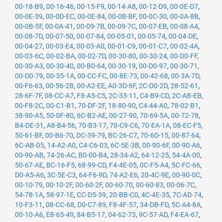
00-18-B9
,
00-16-46
,
00-15-F9
,
00-14-A8
,
00-12-D9
,
00-0E-D7
,
00-0E-39
,
00-0D-EC
,
00-0E-84
,
00-0B-BF
,
00-0C-30
,
00-0A-8B
,
00-0B-5F
,
00-0A-41
,
00-09-7B
,
00-09-7C
,
00-07-EB
,
00-08-A4
,
00-08-7D
,
00-07-50
,
00-07-84
,
00-05-01
,
00-05-74
,
00-04-DE
,
00-04-27
,
00-03-E4
,
00-03-A0
,
00-01-C9
,
00-01-C7
,
00-02-4A
,
00-03-6C
,
00-02-BA
,
00-02-7D
,
00-30-80
,
00-30-24
,
00-D0-FF
,
00-30-A3
,
00-30-40
,
00-B0-64
,
00-30-19
,
00-D0-97
,
00-30-71
,
00-D0-79
,
00-35-1A
,
00-CC-FC
,
00-8E-73
,
00-42-68
,
00-3A-7D
,
00-F6-63
,
00-56-2B
,
00-A2-EE
,
A0-3D-6F
,
2C-D0-2D
,
28-52-61
,
28-6F-7F
,
08-CC-A7
,
F8-A5-C5
,
2C-33-11
,
C4-B9-CD
,
2C-AB-EB
,
00-F8-2C
,
00-C1-B1
,
70-DF-2F
,
18-80-90
,
C4-44-A0
,
78-02-B1
,
38-90-A5
,
50-0F-80
,
6C-B2-AE
,
00-27-90
,
70-69-5A
,
00-72-78
,
B4-DE-31
,
A8-B4-56
,
70-B3-17
,
70-C9-C6
,
70-EA-1A
,
08-EC-F5
,
50-61-BF
,
00-B6-70
,
DC-39-79
,
BC-26-C7
,
70-6D-15
,
00-87-64
,
6C-AB-05
,
14-A2-A0
,
C4-C6-03
,
6C-5E-3B
,
00-90-6F
,
00-90-A6
,
00-90-AB
,
74-26-AC
,
B0-00-B4
,
28-34-A2
,
64-12-25
,
54-4A-00
,
50-67-AE
,
BC-16-F5
,
68-99-CD
,
F4-4E-05
,
0C-F5-A4
,
5C-FC-66
,
D0-A5-A6
,
3C-5E-C3
,
64-F6-9D
,
74-A2-E6
,
20-4C-9E
,
00-90-0C
,
00-10-79
,
00-10-2F
,
00-60-2F
,
00-60-70
,
00-60-83
,
00-06-7C
,
54-78-1A
,
58-97-1E
,
CC-D5-39
,
20-BB-C0
,
4C-4E-35
,
7C-AD-74
,
10-F3-11
,
08-CC-68
,
D0-C7-89
,
F8-4F-57
,
34-DB-FD
,
5C-A4-8A
,
00-10-A6
,
E8-65-49
,
84-B5-17
,
04-62-73
,
9C-57-AD
,
F4-EA-67
,