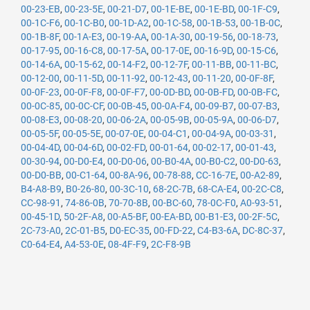
00-23-EB
,
00-23-5E
,
00-21-D7
,
00-1E-BE
,
00-1E-BD
,
00-1F-C9
,
00-1C-F6
,
00-1C-B0
,
00-1D-A2
,
00-1C-58
,
00-1B-53
,
00-1B-0C
,
00-1B-8F
,
00-1A-E3
,
00-19-AA
,
00-1A-30
,
00-19-56
,
00-18-73
,
00-17-95
,
00-16-C8
,
00-17-5A
,
00-17-0E
,
00-16-9D
,
00-15-C6
,
00-14-6A
,
00-15-62
,
00-14-F2
,
00-12-7F
,
00-11-BB
,
00-11-BC
,
00-12-00
,
00-11-5D
,
00-11-92
,
00-12-43
,
00-11-20
,
00-0F-8F
,
00-0F-23
,
00-0F-F8
,
00-0F-F7
,
00-0D-BD
,
00-0B-FD
,
00-0B-FC
,
00-0C-85
,
00-0C-CF
,
00-0B-45
,
00-0A-F4
,
00-09-B7
,
00-07-B3
,
00-08-E3
,
00-08-20
,
00-06-2A
,
00-05-9B
,
00-05-9A
,
00-06-D7
,
00-05-5F
,
00-05-5E
,
00-07-0E
,
00-04-C1
,
00-04-9A
,
00-03-31
,
00-04-4D
,
00-04-6D
,
00-02-FD
,
00-01-64
,
00-02-17
,
00-01-43
,
00-30-94
,
00-D0-E4
,
00-D0-06
,
00-B0-4A
,
00-B0-C2
,
00-D0-63
,
00-D0-BB
,
00-C1-64
,
00-8A-96
,
00-78-88
,
CC-16-7E
,
00-A2-89
,
B4-A8-B9
,
B0-26-80
,
00-3C-10
,
68-2C-7B
,
68-CA-E4
,
00-2C-C8
,
CC-98-91
,
74-86-0B
,
70-70-8B
,
00-BC-60
,
78-0C-F0
,
A0-93-51
,
00-45-1D
,
50-2F-A8
,
00-A5-BF
,
00-EA-BD
,
00-B1-E3
,
00-2F-5C
,
2C-73-A0
,
2C-01-B5
,
D0-EC-35
,
00-FD-22
,
C4-B3-6A
,
DC-8C-37
,
C0-64-E4
,
A4-53-0E
,
08-4F-F9
,
2C-F8-9B