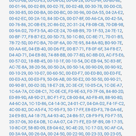
00-03-6B
,
00-03-E3
,
00-04-DD
,
00-04-28
,
00-03-9F
,
00-B0-8E
,
00-01-96
,
00-02-B9
,
00-02-7E
,
00-02-4B
,
00-30-78
,
00-D0-C0
,
00-30-85
,
00-D0-BA
,
00-D0-BC
,
00-30-96
,
00-DA-55
,
04-2A-E2
,
00-62-EC
,
00-2A-10
,
84-3D-C6
,
00-D7-8F
,
00-A6-CA
,
00-42-5A
,
00-76-86
,
2C-0B-E9
,
2C-86-D2
,
2C-31-24
,
F8-0B-CB
,
70-DB-98
,
00-9A-D2
,
70-F3-5A
,
40-CE-24
,
70-6B-B9
,
70-1F-53
,
24-7E-12
,
00-BF-77
,
F8-B7-E2
,
00-5D-73
,
50-1C-B0
,
CC-8E-71
,
70-01-B5
,
78-72-5D
,
00-FC-BA
,
70-0F-6A
,
00-7E-95
,
84-8A-8D
,
B0-90-7E
,
00-AA-6E
,
04-EB-40
,
00-D6-FE
,
00-B7-71
,
F8-0F-6F
,
34-F8-E7
,
D4-AD-71
,
D4-E8-80
,
74-88-BB
,
00-77-8D
,
6C-8B-D3
,
AC-F5-E6
,
00-57-D2
,
18-8B-45
,
00-10-1F
,
00-10-54
,
DC-EB-94
,
5C-83-8F
,
AC-7E-8A
,
38-20-56
,
00-50-2A
,
00-50-14
,
00-90-D9
,
00-90-92
,
00-10-29
,
00-10-07
,
00-60-5C
,
00-E0-F7
,
00-E0-B0
,
00-E0-FE
,
00-E0-A3
,
00-E0-F9
,
50-06-AB
,
00-50-E2
,
00-50-50
,
00-90-21
,
00-90-B1
,
00-02-3D
,
18-E7-28
,
2C-3E-CF
,
10-05-CA
,
1C-DE-A7
,
1C-6A-7A
,
CC-D8-C1
,
7C-0E-CE
,
F0-9E-63
,
F0-7F-06
,
84-80-2D
,
E0-89-9D
,
A8-9D-21
,
BC-F1-F2
,
C8-00-84
,
A0-F8-49
,
88-90-8D
,
A4-6C-2A
,
1C-1D-86
,
C4-14-3C
,
24-01-C7
,
04-DA-D2
,
F4-1F-C2
,
4C-00-82
,
DC-A5-F4
,
7C-95-F3
,
50-17-FF
,
E8-ED-F3
,
78-DA-6E
,
24-E9-B3
,
A4-18-75
,
A4-93-4C
,
24-B6-57
,
C8-F9-F9
,
F0-F7-55
,
20-37-06
,
30-E4-DB
,
1C-AA-07
,
C4-71-FE
,
E0-5F-B9
,
08-17-35
,
10-8C-CF
,
58-8D-09
,
E8-04-62
,
9C-4E-20
,
1C-17-D3
,
9C-AF-CA
,
00-3A-9A
,
00-26-0A
,
00-24-50
,
00-22-90
,
00-23-33
,
00-23-05
,