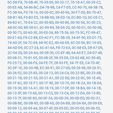
0C-D0-F8
,
70-0B-4F
,
70-35-09
,
00-32-17
,
70-18-A7
,
00-29-C2
,
00-EE-AB
,
54-86-BC
,
D4-78-9B
,
C4-F7-D5
,
CC-90-70
,
68-3B-78
,
FC-58-9A
,
F0-78-16
,
00-00-0C
,
00-40-96
,
30-F7-0D
,
B0-7D-47
,
D8-B1-90
,
F0-B2-E5
,
18-8B-9D
,
38-ED-18
,
EC-BD-1D
,
DC-CE-C1
,
84-B2-61
,
70-E4-22
,
00-50-BD
,
00-90-86
,
00-50-54
,
3C-0E-23
,
A8-0C-0D
,
B8-38-61
,
6C-99-89
,
58-0A-20
,
00-50-D1
,
00-50-0B
,
00-50-73
,
00-60-3E
,
00-E0-34
,
88-75-56
,
60-73-5C
,
FC-99-47
,
00-E1-6D
,
F8-C2-88
,
E0-AC-F1
,
FC-5B-39
,
34-6F-90
,
E0-D1-73
,
74-A0-2F
,
54-7C-69
,
68-9C-E2
,
40-A6-E8
,
6C-20-56
,
BC-16-65
,
44-AD-D9
,
0C-27-24
,
6C-41-6A
,
F8-72-EA
,
0C-68-03
,
D8-67-D9
,
2C-54-2D
,
00-2A-6A
,
00-08-30
,
CC-EF-48
,
64-A0-E7
,
D4-D7-48
,
00-08-31
,
70-81-05
,
00-08-2F
,
58-35-D9
,
C0-62-6B
,
6C-50-4D
,
F0-25-72
,
00-06-F6
,
04-FE-7F
,
28-93-FE
,
54-7F-EE
,
C4-7D-4F
,
3C-DF-1E
,
00-3A-9B
,
EC-30-91
,
00-27-0D
,
00-26-98
,
00-26-51
,
00-26-52
,
00-25-83
,
00-24-13
,
00-24-C4
,
00-22-BE
,
00-23-AB
,
00-21-1B
,
00-21-55
,
00-21-A1
,
00-22-0D
,
00-22-0C
,
00-1E-49
,
00-1F-6C
,
00-1E-F7
,
00-1F-9E
,
00-1D-70
,
00-1B-2A
,
00-1B-D4
,
00-19-30
,
00-1A-A1
,
00-18-19
,
00-17-DF
,
00-18-BA
,
00-14-1B
,
00-13-5F
,
00-13-60
,
00-13-C3
,
00-13-C4
,
00-12-DA
,
00-13-80
,
00-13-7F
,
00-0E-83
,
00-0F-34
,
00-0D-29
,
00-0D-ED
,
00-0C-31
,
00-0B-BE
,
00-0B-85
,
00-0B-60
,
00-0A-B8
,
00-0A-8A
,
00-09-E8
,
00-09-12
,
00-09-44
,
00-07-4F
,
00-05-DC
,
00-05-00
,
00-06-53
,