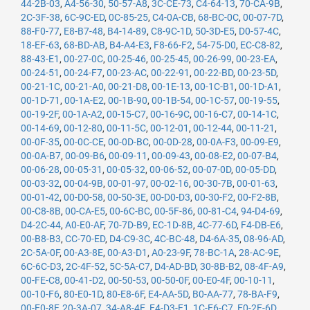
44-2B-03
,
A4-56-30
,
50-57-A8
,
3C-CE-73
,
C4-64-13
,
70-CA-9B
,
2C-3F-38
,
6C-9C-ED
,
0C-85-25
,
C4-0A-CB
,
68-BC-0C
,
00-07-7D
,
88-F0-77
,
E8-B7-48
,
B4-14-89
,
C8-9C-1D
,
50-3D-E5
,
D0-57-4C
,
18-EF-63
,
68-BD-AB
,
B4-A4-E3
,
F8-66-F2
,
54-75-D0
,
EC-C8-82
,
88-43-E1
,
00-27-0C
,
00-25-46
,
00-25-45
,
00-26-99
,
00-23-EA
,
00-24-51
,
00-24-F7
,
00-23-AC
,
00-22-91
,
00-22-BD
,
00-23-5D
,
00-21-1C
,
00-21-A0
,
00-21-D8
,
00-1E-13
,
00-1C-B1
,
00-1D-A1
,
00-1D-71
,
00-1A-E2
,
00-1B-90
,
00-1B-54
,
00-1C-57
,
00-19-55
,
00-19-2F
,
00-1A-A2
,
00-15-C7
,
00-16-9C
,
00-16-C7
,
00-14-1C
,
00-14-69
,
00-12-80
,
00-11-5C
,
00-12-01
,
00-12-44
,
00-11-21
,
00-0F-35
,
00-0C-CE
,
00-0D-BC
,
00-0D-28
,
00-0A-F3
,
00-09-E9
,
00-0A-B7
,
00-09-B6
,
00-09-11
,
00-09-43
,
00-08-E2
,
00-07-B4
,
00-06-28
,
00-05-31
,
00-05-32
,
00-06-52
,
00-07-0D
,
00-05-DD
,
00-03-32
,
00-04-9B
,
00-01-97
,
00-02-16
,
00-30-7B
,
00-01-63
,
00-01-42
,
00-D0-58
,
00-50-3E
,
00-D0-D3
,
00-30-F2
,
00-F2-8B
,
00-C8-8B
,
00-CA-E5
,
00-6C-BC
,
00-5F-86
,
00-81-C4
,
94-D4-69
,
D4-2C-44
,
A0-E0-AF
,
70-7D-B9
,
EC-1D-8B
,
4C-77-6D
,
F4-DB-E6
,
00-B8-B3
,
CC-70-ED
,
D4-C9-3C
,
4C-BC-48
,
D4-6A-35
,
08-96-AD
,
2C-5A-0F
,
00-A3-8E
,
00-A3-D1
,
A0-23-9F
,
78-BC-1A
,
28-AC-9E
,
6C-6C-D3
,
2C-4F-52
,
5C-5A-C7
,
D4-AD-BD
,
30-8B-B2
,
08-4F-A9
,
00-FE-C8
,
00-41-D2
,
00-50-53
,
00-50-0F
,
00-E0-4F
,
00-10-11
,
00-10-F6
,
80-E0-1D
,
80-E8-6F
,
E4-AA-5D
,
B0-AA-77
,
78-BA-F9
,
00-E0-8F
,
20-3A-07
,
34-A8-4E
,
E4-D3-F1
,
1C-E6-C7
,
E0-2F-6D
,