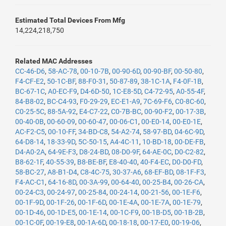
Estimated Total Devices From Mfg
14,224,218,750
Related MAC Addresses
CC-46-D6
,
58-AC-78
,
00-10-7B
,
00-90-6D
,
00-90-BF
,
00-50-80
,
F4-CF-E2
,
50-1C-BF
,
88-F0-31
,
50-87-89
,
38-1C-1A
,
F4-0F-1B
,
BC-67-1C
,
A0-EC-F9
,
D4-6D-50
,
1C-E8-5D
,
C4-72-95
,
A0-55-4F
,
84-B8-02
,
BC-C4-93
,
F0-29-29
,
EC-E1-A9
,
7C-69-F6
,
C0-8C-60
,
C0-25-5C
,
88-5A-92
,
E4-C7-22
,
C0-7B-BC
,
00-90-F2
,
00-17-3B
,
00-40-0B
,
00-60-09
,
00-60-47
,
00-06-C1
,
00-E0-14
,
00-E0-1E
,
AC-F2-C5
,
00-10-FF
,
34-BD-C8
,
54-A2-74
,
58-97-BD
,
04-6C-9D
,
64-D8-14
,
18-33-9D
,
5C-50-15
,
A4-4C-11
,
10-BD-18
,
00-DE-FB
,
D4-A0-2A
,
64-9E-F3
,
D8-24-BD
,
08-D0-9F
,
64-AE-0C
,
D0-C2-82
,
B8-62-1F
,
40-55-39
,
B8-BE-BF
,
E8-40-40
,
40-F4-EC
,
D0-D0-FD
,
58-BC-27
,
A8-B1-D4
,
C8-4C-75
,
30-37-A6
,
68-EF-BD
,
08-1F-F3
,
F4-AC-C1
,
64-16-8D
,
00-3A-99
,
00-64-40
,
00-25-B4
,
00-26-CA
,
00-24-C3
,
00-24-97
,
00-25-84
,
00-24-14
,
00-21-56
,
00-1E-F6
,
00-1F-9D
,
00-1F-26
,
00-1F-6D
,
00-1E-4A
,
00-1E-7A
,
00-1E-79
,
00-1D-46
,
00-1D-E5
,
00-1E-14
,
00-1C-F9
,
00-1B-D5
,
00-1B-2B
,
00-1C-0F
,
00-19-E8
,
00-1A-6D
,
00-18-18
,
00-17-E0
,
00-19-06
,