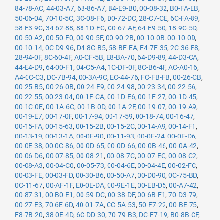
84-78-AC
,
44-03-A7
,
68-86-A7
,
B4-E9-B0
,
00-08-32
,
B0-FA-EB
,
50-06-04
,
70-10-5C
,
3C-08-F6
,
D0-72-DC
,
28-C7-CE
,
6C-FA-89
,
58-F3-9C
,
34-62-88
,
88-1D-FC
,
C0-67-AF
,
64-E9-50
,
18-9C-5D
,
00-50-A2
,
00-50-F0
,
00-90-5F
,
00-90-2B
,
00-10-0B
,
00-10-0D
,
00-10-14
,
0C-D9-96
,
D4-8C-B5
,
58-BF-EA
,
F4-7F-35
,
2C-36-F8
,
28-94-0F
,
8C-60-4F
,
A0-CF-5B
,
E8-BA-70
,
64-D9-89
,
44-D3-CA
,
44-E4-D9
,
64-00-F1
,
04-C5-A4
,
1C-DF-0F
,
8C-B6-4F
,
AC-A0-16
,
A4-0C-C3
,
DC-7B-94
,
00-3A-9C
,
EC-44-76
,
FC-FB-FB
,
00-26-CB
,
00-25-B5
,
00-26-0B
,
00-24-F9
,
00-24-98
,
00-23-34
,
00-22-56
,
00-22-55
,
00-23-04
,
00-1F-CA
,
00-1D-E6
,
00-1F-27
,
00-1D-45
,
00-1C-0E
,
00-1A-6C
,
00-1B-0D
,
00-1A-2F
,
00-19-07
,
00-19-A9
,
00-19-E7
,
00-17-0F
,
00-17-94
,
00-17-59
,
00-18-74
,
00-16-47
,
00-15-FA
,
00-15-63
,
00-15-2B
,
00-15-2C
,
00-14-A9
,
00-14-F1
,
00-13-19
,
00-13-1A
,
00-0F-90
,
00-11-93
,
00-0F-24
,
00-0E-D6
,
00-0E-38
,
00-0C-86
,
00-0D-65
,
00-0D-66
,
00-0B-46
,
00-0A-42
,
00-06-D6
,
00-07-85
,
00-08-21
,
00-08-7C
,
00-07-EC
,
00-08-C2
,
00-08-A3
,
00-04-C0
,
00-05-73
,
00-04-6E
,
00-04-4E
,
00-02-FC
,
00-03-FE
,
00-03-FD
,
00-30-B6
,
00-50-A7
,
00-D0-90
,
0C-75-BD
,
0C-11-67
,
00-AF-1F
,
E0-0E-DA
,
00-9E-1E
,
00-EB-D5
,
00-A7-42
,
00-87-31
,
00-B0-E1
,
00-59-DC
,
00-38-DF
,
00-6B-F1
,
70-D3-79
,
00-27-E3
,
70-6E-6D
,
40-01-7A
,
CC-5A-53
,
50-F7-22
,
00-BE-75
,
F8-7B-20
,
38-0E-4D
,
6C-DD-30
,
70-79-B3
,
DC-F7-19
,
B0-8B-CF
,