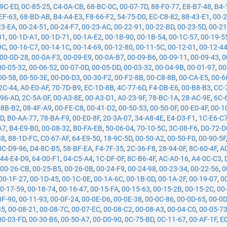
-9C-ED
,
0C-85-25
,
C4-0A-CB
,
68-BC-0C
,
00-07-7D
,
88-F0-77
,
E8-B7-48
,
B4-
EF-63
,
68-BD-AB
,
B4-A4-E3
,
F8-66-F2
,
54-75-D0
,
EC-C8-82
,
88-43-E1
,
00-
23-EA
,
00-24-51
,
00-24-F7
,
00-23-AC
,
00-22-91
,
00-22-BD
,
00-23-5D
,
00-21
B1
,
00-1D-A1
,
00-1D-71
,
00-1A-E2
,
00-1B-90
,
00-1B-54
,
00-1C-57
,
00-19-5
9C
,
00-16-C7
,
00-14-1C
,
00-14-69
,
00-12-80
,
00-11-5C
,
00-12-01
,
00-12-4
00-0D-28
,
00-0A-F3
,
00-09-E9
,
00-0A-B7
,
00-09-B6
,
00-09-11
,
00-09-43
,
0
00-05-32
,
00-06-52
,
00-07-0D
,
00-05-DD
,
00-03-32
,
00-04-9B
,
00-01-97
,
00
D0-58
,
00-50-3E
,
00-D0-D3
,
00-30-F2
,
00-F2-8B
,
00-C8-8B
,
00-CA-E5
,
00-6
2C-44
,
A0-E0-AF
,
70-7D-B9
,
EC-1D-8B
,
4C-77-6D
,
F4-DB-E6
,
00-B8-B3
,
CC-
-96-AD
,
2C-5A-0F
,
00-A3-8E
,
00-A3-D1
,
A0-23-9F
,
78-BC-1A
,
28-AC-9E
,
6C-
-8B-B2
,
08-4F-A9
,
00-FE-C8
,
00-41-D2
,
00-50-53
,
00-50-0F
,
00-E0-4F
,
00-1
5D
,
B0-AA-77
,
78-BA-F9
,
00-E0-8F
,
20-3A-07
,
34-A8-4E
,
E4-D3-F1
,
1C-E6-C
A7
,
B4-E9-B0
,
00-08-32
,
B0-FA-EB
,
50-06-04
,
70-10-5C
,
3C-08-F6
,
D0-72-D
88
,
88-1D-FC
,
C0-67-AF
,
64-E9-50
,
18-9C-5D
,
00-50-A2
,
00-50-F0
,
00-90-5F
0C-D9-96
,
D4-8C-B5
,
58-BF-EA
,
F4-7F-35
,
2C-36-F8
,
28-94-0F
,
8C-60-4F
,
A
,
44-E4-D9
,
64-00-F1
,
04-C5-A4
,
1C-DF-0F
,
8C-B6-4F
,
AC-A0-16
,
A4-0C-C3
,
,
00-26-CB
,
00-25-B5
,
00-26-0B
,
00-24-F9
,
00-24-98
,
00-23-34
,
00-22-56
,
0
00-1F-27
,
00-1D-45
,
00-1C-0E
,
00-1A-6C
,
00-1B-0D
,
00-1A-2F
,
00-19-07
,
0
0-17-59
,
00-18-74
,
00-16-47
,
00-15-FA
,
00-15-63
,
00-15-2B
,
00-15-2C
,
00
0F-90
,
00-11-93
,
00-0F-24
,
00-0E-D6
,
00-0E-38
,
00-0C-86
,
00-0D-65
,
00-0D
85
,
00-08-21
,
00-08-7C
,
00-07-EC
,
00-08-C2
,
00-08-A3
,
00-04-C0
,
00-05-7
00-03-FD
,
00-30-B6
,
00-50-A7
,
00-D0-90
,
0C-75-BD
,
0C-11-67
,
00-AF-1F
,
E