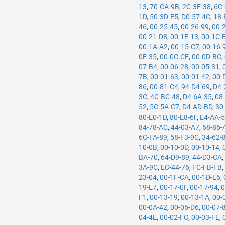
13
,
70-CA-9B
,
2C-3F-38
,
6C
1D
,
50-3D-E5
,
D0-57-4C
,
18-
46
,
00-25-45
,
00-26-99
,
00-
00-21-D8
,
00-1E-13
,
00-1C-
00-1A-A2
,
00-15-C7
,
00-16-
0F-35
,
00-0C-CE
,
00-0D-BC
,
07-B4
,
00-06-28
,
00-05-31
,
7B
,
00-01-63
,
00-01-42
,
00-
86
,
00-81-C4
,
94-D4-69
,
D4-
3C
,
4C-BC-48
,
D4-6A-35
,
08
52
,
5C-5A-C7
,
D4-AD-BD
,
30
80-E0-1D
,
80-E8-6F
,
E4-AA-
84-78-AC
,
44-03-A7
,
68-86-
6C-FA-89
,
58-F3-9C
,
34-62-
10-0B
,
00-10-0D
,
00-10-14
,
BA-70
,
64-D9-89
,
44-D3-CA
3A-9C
,
EC-44-76
,
FC-FB-FB
23-04
,
00-1F-CA
,
00-1D-E6
,
19-E7
,
00-17-0F
,
00-17-94
,
0
F1
,
00-13-19
,
00-13-1A
,
00-
00-0A-42
,
00-06-D6
,
00-07-
04-4E
,
00-02-FC
,
00-03-FE
,