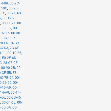
14-89
,
C8-9C-
27-0C
,
00-25-
-1C
,
00-21-A0
,
5
,
00-19-2F
,
4
,
00-11-21
,
00-
0-08-E2
,
00-
-02-16
,
00-30-
C-BC
,
00-5F-
70-ED
,
D4-C9-
6C-D3
,
2C-4F-
0-11
,
00-10-F6
,
7
,
E0-2F-6D
,
C
,
28-C7-CE
,
,
00-90-2B
,
00-
0-CF-5B
,
E8-
DC-7B-94
,
00-
0-22-55
,
00-
0-19-A9
,
00-
-14-A9
,
00-14-
-66
,
00-0B-46
,
3
,
00-04-6E
,
00-
0-0E-DA
,
00-