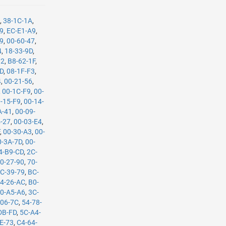
9
,
38-1C-1A
,
29
,
EC-E1-A9
,
09
,
00-60-47
,
4
,
18-33-9D
,
82
,
B8-62-1F
,
BD
,
08-1F-F3
,
4
,
00-21-56
,
,
00-1C-F9
,
00-
-15-F9
,
00-14-
A-41
,
00-09-
4-27
,
00-03-E4
,
F
,
00-30-A3
,
00-
0-3A-7D
,
00-
4-B9-CD
,
2C-
0-27-90
,
70-
C-39-79
,
BC-
4-26-AC
,
B0-
0-A5-A6
,
3C-
-06-7C
,
54-78-
DB-FD
,
5C-A4-
E-73
,
C4-64-