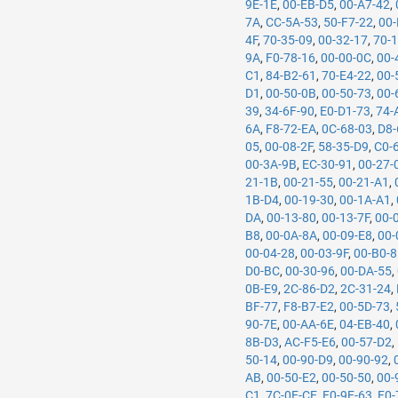
9E-1E
,
00-EB-D5
,
00-A7-42
,
7A
,
CC-5A-53
,
50-F7-22
,
00-
4F
,
70-35-09
,
00-32-17
,
70-
9A
,
F0-78-16
,
00-00-0C
,
00-
C1
,
84-B2-61
,
70-E4-22
,
00-
D1
,
00-50-0B
,
00-50-73
,
00-
39
,
34-6F-90
,
E0-D1-73
,
74-
6A
,
F8-72-EA
,
0C-68-03
,
D8-
05
,
00-08-2F
,
58-35-D9
,
C0-
00-3A-9B
,
EC-30-91
,
00-27-
21-1B
,
00-21-55
,
00-21-A1
,
1B-D4
,
00-19-30
,
00-1A-A1
,
DA
,
00-13-80
,
00-13-7F
,
00-
B8
,
00-0A-8A
,
00-09-E8
,
00-
00-04-28
,
00-03-9F
,
00-B0-
D0-BC
,
00-30-96
,
00-DA-55
,
0B-E9
,
2C-86-D2
,
2C-31-24
,
BF-77
,
F8-B7-E2
,
00-5D-73
,
90-7E
,
00-AA-6E
,
04-EB-40
,
8B-D3
,
AC-F5-E6
,
00-57-D2
,
50-14
,
00-90-D9
,
00-90-92
,
AB
,
00-50-E2
,
00-50-50
,
00-
C1
,
7C-0E-CE
,
F0-9E-63
,
F0-