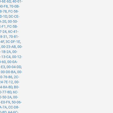
0-6E-6D
,
40-01-
D0-F8
,
70-0B-
B-78
,
FC-58-
D-1D
,
DC-CE-
A-20
,
00-50-
C-F1
,
FC-5B-
7-24
,
6C-41-
08-31
,
70-81-
-4F
,
3C-DF-1E
,
,
00-23-AB
,
00-
-1B-2A
,
00-
-13-C4
,
00-12-
B-60
,
00-0A-
-E3
,
00-04-DD
,
,
00-D0-BA
,
00-
00-76-86
,
2C-
24-7E-12
,
00-
4-8A-8D
,
B0-
0-77-8D
,
6C-
0-50-2A
,
00-
-E0-F9
,
50-06-
A-7A
,
CC-D8-
0-8D
,
A4-6C-