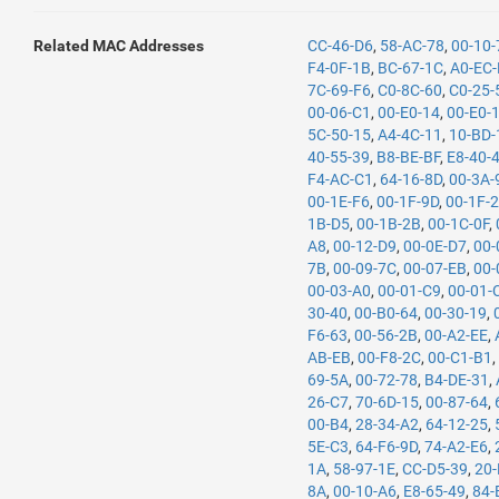
Related MAC Addresses
CC-46-D6
,
58-AC-78
,
00-10
F4-0F-1B
,
BC-67-1C
,
A0-EC-
7C-69-F6
,
C0-8C-60
,
C0-25-
00-06-C1
,
00-E0-14
,
00-E0-
5C-50-15
,
A4-4C-11
,
10-BD-
40-55-39
,
B8-BE-BF
,
E8-40-
F4-AC-C1
,
64-16-8D
,
00-3A-
00-1E-F6
,
00-1F-9D
,
00-1F-
1B-D5
,
00-1B-2B
,
00-1C-0F
,
A8
,
00-12-D9
,
00-0E-D7
,
00-
7B
,
00-09-7C
,
00-07-EB
,
00-
00-03-A0
,
00-01-C9
,
00-01-
30-40
,
00-B0-64
,
00-30-19
,
F6-63
,
00-56-2B
,
00-A2-EE
,
AB-EB
,
00-F8-2C
,
00-C1-B1
69-5A
,
00-72-78
,
B4-DE-31
,
26-C7
,
70-6D-15
,
00-87-64
,
00-B4
,
28-34-A2
,
64-12-25
,
5E-C3
,
64-F6-9D
,
74-A2-E6
,
1A
,
58-97-1E
,
CC-D5-39
,
20
8A
,
00-10-A6
,
E8-65-49
,
84-