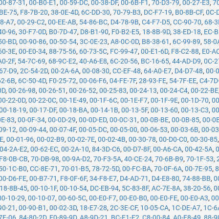
00-87-31
,
00-B0-E1
,
00-59-DC
,
00-38-DF
,
00-6B-F1
,
70-D3-79
,
00-27-E3
,
7
BE-75
,
F8-7B-20
,
38-0E-4D
,
6C-DD-30
,
70-79-B3
,
DC-F7-19
,
B0-8B-CF
,
0C-
18-A7
,
00-29-C2
,
00-EE-AB
,
54-86-BC
,
D4-78-9B
,
C4-F7-D5
,
CC-90-70
,
68-3
40-96
,
30-F7-0D
,
B0-7D-47
,
D8-B1-90
,
F0-B2-E5
,
18-8B-9D
,
38-ED-18
,
EC-B
50-BD
,
00-90-86
,
00-50-54
,
3C-0E-23
,
A8-0C-0D
,
B8-38-61
,
6C-99-89
,
58-0
60-3E
,
00-E0-34
,
88-75-56
,
60-73-5C
,
FC-99-47
,
00-E1-6D
,
F8-C2-88
,
E0-A
A0-2F
,
54-7C-69
,
68-9C-E2
,
40-A6-E8
,
6C-20-56
,
BC-16-65
,
44-AD-D9
,
0C-2
67-D9
,
2C-54-2D
,
00-2A-6A
,
00-08-30
,
CC-EF-48
,
64-A0-E7
,
D4-D7-48
,
00-
62-6B
,
6C-50-4D
,
F0-25-72
,
00-06-F6
,
04-FE-7F
,
28-93-FE
,
54-7F-EE
,
C4-7D
0D
,
00-26-98
,
00-26-51
,
00-26-52
,
00-25-83
,
00-24-13
,
00-24-C4
,
00-22-BE
00-22-0D
,
00-22-0C
,
00-1E-49
,
00-1F-6C
,
00-1E-F7
,
00-1F-9E
,
00-1D-70
,
00
00-18-19
,
00-17-DF
,
00-18-BA
,
00-14-1B
,
00-13-5F
,
00-13-60
,
00-13-C3
,
00
0E-83
,
00-0F-34
,
00-0D-29
,
00-0D-ED
,
00-0C-31
,
00-0B-BE
,
00-0B-85
,
00-0
09-12
,
00-09-44
,
00-07-4F
,
00-05-DC
,
00-05-00
,
00-06-53
,
00-03-6B
,
00-03
8E
,
00-01-96
,
00-02-B9
,
00-02-7E
,
00-02-4B
,
00-30-78
,
00-D0-C0
,
00-30-85
04-2A-E2
,
00-62-EC
,
00-2A-10
,
84-3D-C6
,
00-D7-8F
,
00-A6-CA
,
00-42-5A
,
F8-0B-CB
,
70-DB-98
,
00-9A-D2
,
70-F3-5A
,
40-CE-24
,
70-6B-B9
,
70-1F-53
,
50-1C-B0
,
CC-8E-71
,
70-01-B5
,
78-72-5D
,
00-FC-BA
,
70-0F-6A
,
00-7E-95
,
8
00-D6-FE
,
00-B7-71
,
F8-0F-6F
,
34-F8-E7
,
D4-AD-71
,
D4-E8-80
,
74-88-BB
,
0
18-8B-45
,
00-10-1F
,
00-10-54
,
DC-EB-94
,
5C-83-8F
,
AC-7E-8A
,
38-20-56
,
0
00-10-29
,
00-10-07
,
00-60-5C
,
00-E0-F7
,
00-E0-B0
,
00-E0-FE
,
00-E0-A3
,
00
90-21
,
00-90-B1
,
00-02-3D
,
18-E7-28
,
2C-3E-CF
,
10-05-CA
,
1C-DE-A7
,
1C-6
7F-06
,
84-80-2D
,
E0-89-9D
,
A8-9D-21
,
BC-F1-F2
,
C8-00-84
,
A0-F8-49
,
88-9