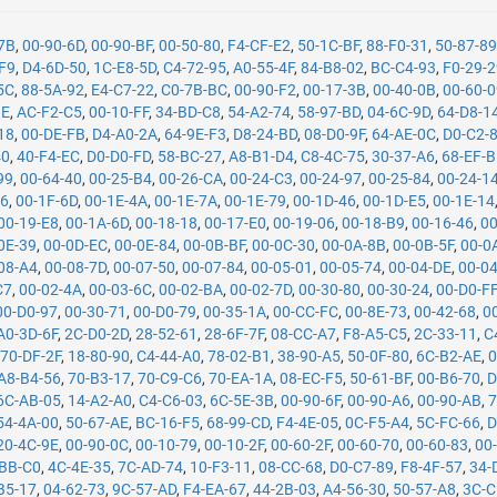
-7B
,
00-90-6D
,
00-90-BF
,
00-50-80
,
F4-CF-E2
,
50-1C-BF
,
88-F0-31
,
50-87-8
F9
,
D4-6D-50
,
1C-E8-5D
,
C4-72-95
,
A0-55-4F
,
84-B8-02
,
BC-C4-93
,
F0-29-
5C
,
88-5A-92
,
E4-C7-22
,
C0-7B-BC
,
00-90-F2
,
00-17-3B
,
00-40-0B
,
00-60-
1E
,
AC-F2-C5
,
00-10-FF
,
34-BD-C8
,
54-A2-74
,
58-97-BD
,
04-6C-9D
,
64-D8-1
18
,
00-DE-FB
,
D4-A0-2A
,
64-9E-F3
,
D8-24-BD
,
08-D0-9F
,
64-AE-0C
,
D0-C2-
40
,
40-F4-EC
,
D0-D0-FD
,
58-BC-27
,
A8-B1-D4
,
C8-4C-75
,
30-37-A6
,
68-EF-
99
,
00-64-40
,
00-25-B4
,
00-26-CA
,
00-24-C3
,
00-24-97
,
00-25-84
,
00-24-1
26
,
00-1F-6D
,
00-1E-4A
,
00-1E-7A
,
00-1E-79
,
00-1D-46
,
00-1D-E5
,
00-1E-14
00-19-E8
,
00-1A-6D
,
00-18-18
,
00-17-E0
,
00-19-06
,
00-18-B9
,
00-16-46
,
00
0E-39
,
00-0D-EC
,
00-0E-84
,
00-0B-BF
,
00-0C-30
,
00-0A-8B
,
00-0B-5F
,
00-0
08-A4
,
00-08-7D
,
00-07-50
,
00-07-84
,
00-05-01
,
00-05-74
,
00-04-DE
,
00-0
C7
,
00-02-4A
,
00-03-6C
,
00-02-BA
,
00-02-7D
,
00-30-80
,
00-30-24
,
00-D0-F
00-D0-97
,
00-30-71
,
00-D0-79
,
00-35-1A
,
00-CC-FC
,
00-8E-73
,
00-42-68
,
0
A0-3D-6F
,
2C-D0-2D
,
28-52-61
,
28-6F-7F
,
08-CC-A7
,
F8-A5-C5
,
2C-33-11
,
C
,
70-DF-2F
,
18-80-90
,
C4-44-A0
,
78-02-B1
,
38-90-A5
,
50-0F-80
,
6C-B2-AE
,
0
A8-B4-56
,
70-B3-17
,
70-C9-C6
,
70-EA-1A
,
08-EC-F5
,
50-61-BF
,
00-B6-70
,
D
6C-AB-05
,
14-A2-A0
,
C4-C6-03
,
6C-5E-3B
,
00-90-6F
,
00-90-A6
,
00-90-AB
,
7
54-4A-00
,
50-67-AE
,
BC-16-F5
,
68-99-CD
,
F4-4E-05
,
0C-F5-A4
,
5C-FC-66
,
D
20-4C-9E
,
00-90-0C
,
00-10-79
,
00-10-2F
,
00-60-2F
,
00-60-70
,
00-60-83
,
00
-BB-C0
,
4C-4E-35
,
7C-AD-74
,
10-F3-11
,
08-CC-68
,
D0-C7-89
,
F8-4F-57
,
34-
B5-17
,
04-62-73
,
9C-57-AD
,
F4-EA-67
,
44-2B-03
,
A4-56-30
,
50-57-A8
,
3C-C