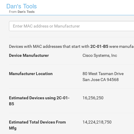
Dan's Tools
From
Dan's Tools
Devices with MAC addresses that start with
2C-01-B5
were manufa
Device Manufacturer
Cisco Systems, Inc
Manufacturer Location
80 West Tasman Drive
San Jose CA 94568
Estimated Devices using 2C-01-
16,256,250
B5
Estimated Total Devices From
14,224,218,750
Mfg