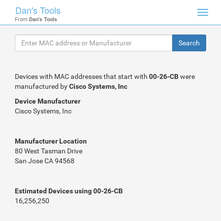
Dan's Tools
Toggl
From
Dan's Tools
navig
Devices with MAC addresses that start with
00-26-CB
were
manufactured by
Cisco Systems, Inc
Device Manufacturer
Cisco Systems, Inc
Manufacturer Location
80 West Tasman Drive
San Jose CA 94568
Estimated Devices using 00-26-CB
16,256,250