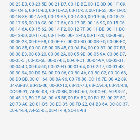
00-23-EB
,
00-23-5E
,
00-21-D7
,
00-1E-BE
,
00-1E-BD
,
00-1F-C9
,
00-1C-F6
,
00-1C-B0
,
00-1D-A2
,
00-1C-58
,
00-1B-53
,
00-1B-0C
,
00-1B-8F
,
00-1A-E3
,
00-19-AA
,
00-1A-30
,
00-19-56
,
00-18-73
,
00-17-95
,
00-16-C8
,
00-17-5A
,
00-17-0E
,
00-16-9D
,
00-15-C6
,
00-14-6A
,
00-15-62
,
00-14-F2
,
00-12-7F
,
00-11-BB
,
00-11-BC
,
00-12-00
,
00-11-5D
,
00-11-92
,
00-12-43
,
00-11-20
,
00-0F-8F
,
00-0F-23
,
00-0F-F8
,
00-0F-F7
,
00-0D-BD
,
00-0B-FD
,
00-0B-FC
,
00-0C-85
,
00-0C-CF
,
00-0B-45
,
00-0A-F4
,
00-09-B7
,
00-07-B3
,
00-08-E3
,
00-08-20
,
00-06-2A
,
00-05-9B
,
00-05-9A
,
00-06-D7
,
00-05-5F
,
00-05-5E
,
00-07-0E
,
00-04-C1
,
00-04-9A
,
00-03-31
,
00-04-4D
,
00-04-6D
,
00-02-FD
,
00-01-64
,
00-02-17
,
00-01-43
,
00-30-94
,
00-D0-E4
,
00-D0-06
,
00-B0-4A
,
00-B0-C2
,
00-D0-63
,
00-D0-BB
,
00-C1-64
,
00-8A-96
,
00-78-88
,
CC-16-7E
,
00-A2-89
,
B4-A8-B9
,
B0-26-80
,
00-3C-10
,
68-2C-7B
,
68-CA-E4
,
00-2C-C8
,
CC-98-91
,
74-86-0B
,
70-70-8B
,
00-BC-60
,
78-0C-F0
,
A0-93-51
,
00-45-1D
,
50-2F-A8
,
00-A5-BF
,
00-EA-BD
,
00-B1-E3
,
00-2F-5C
,
2C-73-A0
,
2C-01-B5
,
D0-EC-35
,
00-FD-22
,
C4-B3-6A
,
DC-8C-37
,
C0-64-E4
,
A4-53-0E
,
08-4F-F9
,
2C-F8-9B