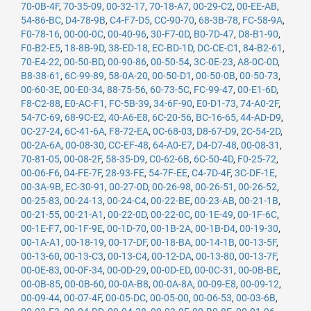
70-0B-4F
,
70-35-09
,
00-32-17
,
70-18-A7
,
00-29-C2
,
00-EE-AB
,
54-86-BC
,
D4-78-9B
,
C4-F7-D5
,
CC-90-70
,
68-3B-78
,
FC-58-9A
,
F0-78-16
,
00-00-0C
,
00-40-96
,
30-F7-0D
,
B0-7D-47
,
D8-B1-90
,
F0-B2-E5
,
18-8B-9D
,
38-ED-18
,
EC-BD-1D
,
DC-CE-C1
,
84-B2-61
,
70-E4-22
,
00-50-BD
,
00-90-86
,
00-50-54
,
3C-0E-23
,
A8-0C-0D
,
B8-38-61
,
6C-99-89
,
58-0A-20
,
00-50-D1
,
00-50-0B
,
00-50-73
,
00-60-3E
,
00-E0-34
,
88-75-56
,
60-73-5C
,
FC-99-47
,
00-E1-6D
,
F8-C2-88
,
E0-AC-F1
,
FC-5B-39
,
34-6F-90
,
E0-D1-73
,
74-A0-2F
,
54-7C-69
,
68-9C-E2
,
40-A6-E8
,
6C-20-56
,
BC-16-65
,
44-AD-D9
,
0C-27-24
,
6C-41-6A
,
F8-72-EA
,
0C-68-03
,
D8-67-D9
,
2C-54-2D
,
00-2A-6A
,
00-08-30
,
CC-EF-48
,
64-A0-E7
,
D4-D7-48
,
00-08-31
,
70-81-05
,
00-08-2F
,
58-35-D9
,
C0-62-6B
,
6C-50-4D
,
F0-25-72
,
00-06-F6
,
04-FE-7F
,
28-93-FE
,
54-7F-EE
,
C4-7D-4F
,
3C-DF-1E
,
00-3A-9B
,
EC-30-91
,
00-27-0D
,
00-26-98
,
00-26-51
,
00-26-52
,
00-25-83
,
00-24-13
,
00-24-C4
,
00-22-BE
,
00-23-AB
,
00-21-1B
,
00-21-55
,
00-21-A1
,
00-22-0D
,
00-22-0C
,
00-1E-49
,
00-1F-6C
,
00-1E-F7
,
00-1F-9E
,
00-1D-70
,
00-1B-2A
,
00-1B-D4
,
00-19-30
,
00-1A-A1
,
00-18-19
,
00-17-DF
,
00-18-BA
,
00-14-1B
,
00-13-5F
,
00-13-60
,
00-13-C3
,
00-13-C4
,
00-12-DA
,
00-13-80
,
00-13-7F
,
00-0E-83
,
00-0F-34
,
00-0D-29
,
00-0D-ED
,
00-0C-31
,
00-0B-BE
,
00-0B-85
,
00-0B-60
,
00-0A-B8
,
00-0A-8A
,
00-09-E8
,
00-09-12
,
00-09-44
,
00-07-4F
,
00-05-DC
,
00-05-00
,
00-06-53
,
00-03-6B
,