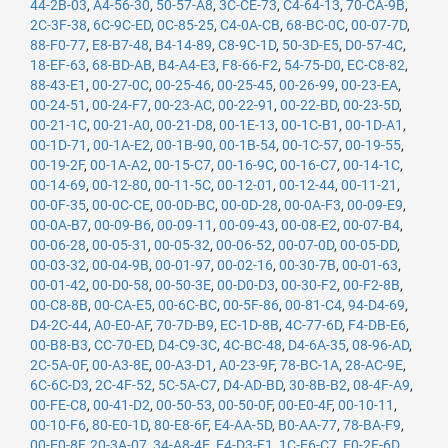
44-2B-03
,
A4-56-30
,
50-57-A8
,
3C-CE-73
,
C4-64-13
,
70-CA-9B
,
2C-3F-38
,
6C-9C-ED
,
0C-85-25
,
C4-0A-CB
,
68-BC-0C
,
00-07-7D
,
88-F0-77
,
E8-B7-48
,
B4-14-89
,
C8-9C-1D
,
50-3D-E5
,
D0-57-4C
,
18-EF-63
,
68-BD-AB
,
B4-A4-E3
,
F8-66-F2
,
54-75-D0
,
EC-C8-82
,
88-43-E1
,
00-27-0C
,
00-25-46
,
00-25-45
,
00-26-99
,
00-23-EA
,
00-24-51
,
00-24-F7
,
00-23-AC
,
00-22-91
,
00-22-BD
,
00-23-5D
,
00-21-1C
,
00-21-A0
,
00-21-D8
,
00-1E-13
,
00-1C-B1
,
00-1D-A1
,
00-1D-71
,
00-1A-E2
,
00-1B-90
,
00-1B-54
,
00-1C-57
,
00-19-55
,
00-19-2F
,
00-1A-A2
,
00-15-C7
,
00-16-9C
,
00-16-C7
,
00-14-1C
,
00-14-69
,
00-12-80
,
00-11-5C
,
00-12-01
,
00-12-44
,
00-11-21
,
00-0F-35
,
00-0C-CE
,
00-0D-BC
,
00-0D-28
,
00-0A-F3
,
00-09-E9
,
00-0A-B7
,
00-09-B6
,
00-09-11
,
00-09-43
,
00-08-E2
,
00-07-B4
,
00-06-28
,
00-05-31
,
00-05-32
,
00-06-52
,
00-07-0D
,
00-05-DD
,
00-03-32
,
00-04-9B
,
00-01-97
,
00-02-16
,
00-30-7B
,
00-01-63
,
00-01-42
,
00-D0-58
,
00-50-3E
,
00-D0-D3
,
00-30-F2
,
00-F2-8B
,
00-C8-8B
,
00-CA-E5
,
00-6C-BC
,
00-5F-86
,
00-81-C4
,
94-D4-69
,
D4-2C-44
,
A0-E0-AF
,
70-7D-B9
,
EC-1D-8B
,
4C-77-6D
,
F4-DB-E6
,
00-B8-B3
,
CC-70-ED
,
D4-C9-3C
,
4C-BC-48
,
D4-6A-35
,
08-96-AD
,
2C-5A-0F
,
00-A3-8E
,
00-A3-D1
,
A0-23-9F
,
78-BC-1A
,
28-AC-9E
,
6C-6C-D3
,
2C-4F-52
,
5C-5A-C7
,
D4-AD-BD
,
30-8B-B2
,
08-4F-A9
,
00-FE-C8
,
00-41-D2
,
00-50-53
,
00-50-0F
,
00-E0-4F
,
00-10-11
,
00-10-F6
,
80-E0-1D
,
80-E8-6F
,
E4-AA-5D
,
B0-AA-77
,
78-BA-F9
,
00-E0-8F
,
20-3A-07
,
34-A8-4E
,
E4-D3-F1
,
1C-E6-C7
,
E0-2F-6D
,