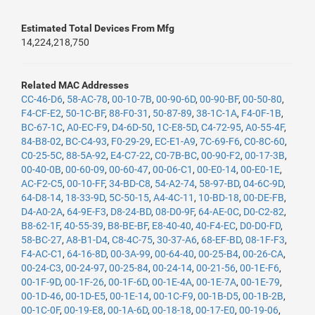
Estimated Total Devices From Mfg
14,224,218,750
Related MAC Addresses
CC-46-D6
,
58-AC-78
,
00-10-7B
,
00-90-6D
,
00-90-BF
,
00-50-80
,
F4-CF-E2
,
50-1C-BF
,
88-F0-31
,
50-87-89
,
38-1C-1A
,
F4-0F-1B
,
BC-67-1C
,
A0-EC-F9
,
D4-6D-50
,
1C-E8-5D
,
C4-72-95
,
A0-55-4F
,
84-B8-02
,
BC-C4-93
,
F0-29-29
,
EC-E1-A9
,
7C-69-F6
,
C0-8C-60
,
C0-25-5C
,
88-5A-92
,
E4-C7-22
,
C0-7B-BC
,
00-90-F2
,
00-17-3B
,
00-40-0B
,
00-60-09
,
00-60-47
,
00-06-C1
,
00-E0-14
,
00-E0-1E
,
AC-F2-C5
,
00-10-FF
,
34-BD-C8
,
54-A2-74
,
58-97-BD
,
04-6C-9D
,
64-D8-14
,
18-33-9D
,
5C-50-15
,
A4-4C-11
,
10-BD-18
,
00-DE-FB
,
D4-A0-2A
,
64-9E-F3
,
D8-24-BD
,
08-D0-9F
,
64-AE-0C
,
D0-C2-82
,
B8-62-1F
,
40-55-39
,
B8-BE-BF
,
E8-40-40
,
40-F4-EC
,
D0-D0-FD
,
58-BC-27
,
A8-B1-D4
,
C8-4C-75
,
30-37-A6
,
68-EF-BD
,
08-1F-F3
,
F4-AC-C1
,
64-16-8D
,
00-3A-99
,
00-64-40
,
00-25-B4
,
00-26-CA
,
00-24-C3
,
00-24-97
,
00-25-84
,
00-24-14
,
00-21-56
,
00-1E-F6
,
00-1F-9D
,
00-1F-26
,
00-1F-6D
,
00-1E-4A
,
00-1E-7A
,
00-1E-79
,
00-1D-46
,
00-1D-E5
,
00-1E-14
,
00-1C-F9
,
00-1B-D5
,
00-1B-2B
,
00-1C-0F
,
00-19-E8
,
00-1A-6D
,
00-18-18
,
00-17-E0
,
00-19-06
,