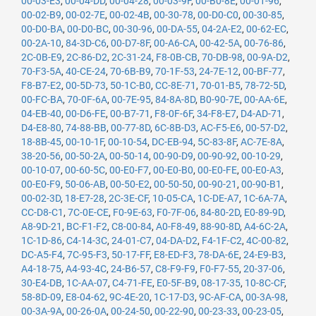
00-03-E3
,
00-04-DD
,
00-04-28
,
00-03-9F
,
00-B0-8E
,
00-01-96
,
00-02-B9
,
00-02-7E
,
00-02-4B
,
00-30-78
,
00-D0-C0
,
00-30-85
,
00-D0-BA
,
00-D0-BC
,
00-30-96
,
00-DA-55
,
04-2A-E2
,
00-62-EC
,
00-2A-10
,
84-3D-C6
,
00-D7-8F
,
00-A6-CA
,
00-42-5A
,
00-76-86
,
2C-0B-E9
,
2C-86-D2
,
2C-31-24
,
F8-0B-CB
,
70-DB-98
,
00-9A-D2
,
70-F3-5A
,
40-CE-24
,
70-6B-B9
,
70-1F-53
,
24-7E-12
,
00-BF-77
,
F8-B7-E2
,
00-5D-73
,
50-1C-B0
,
CC-8E-71
,
70-01-B5
,
78-72-5D
,
00-FC-BA
,
70-0F-6A
,
00-7E-95
,
84-8A-8D
,
B0-90-7E
,
00-AA-6E
,
04-EB-40
,
00-D6-FE
,
00-B7-71
,
F8-0F-6F
,
34-F8-E7
,
D4-AD-71
,
D4-E8-80
,
74-88-BB
,
00-77-8D
,
6C-8B-D3
,
AC-F5-E6
,
00-57-D2
,
18-8B-45
,
00-10-1F
,
00-10-54
,
DC-EB-94
,
5C-83-8F
,
AC-7E-8A
,
38-20-56
,
00-50-2A
,
00-50-14
,
00-90-D9
,
00-90-92
,
00-10-29
,
00-10-07
,
00-60-5C
,
00-E0-F7
,
00-E0-B0
,
00-E0-FE
,
00-E0-A3
,
00-E0-F9
,
50-06-AB
,
00-50-E2
,
00-50-50
,
00-90-21
,
00-90-B1
,
00-02-3D
,
18-E7-28
,
2C-3E-CF
,
10-05-CA
,
1C-DE-A7
,
1C-6A-7A
,
CC-D8-C1
,
7C-0E-CE
,
F0-9E-63
,
F0-7F-06
,
84-80-2D
,
E0-89-9D
,
A8-9D-21
,
BC-F1-F2
,
C8-00-84
,
A0-F8-49
,
88-90-8D
,
A4-6C-2A
,
1C-1D-86
,
C4-14-3C
,
24-01-C7
,
04-DA-D2
,
F4-1F-C2
,
4C-00-82
,
DC-A5-F4
,
7C-95-F3
,
50-17-FF
,
E8-ED-F3
,
78-DA-6E
,
24-E9-B3
,
A4-18-75
,
A4-93-4C
,
24-B6-57
,
C8-F9-F9
,
F0-F7-55
,
20-37-06
,
30-E4-DB
,
1C-AA-07
,
C4-71-FE
,
E0-5F-B9
,
08-17-35
,
10-8C-CF
,
58-8D-09
,
E8-04-62
,
9C-4E-20
,
1C-17-D3
,
9C-AF-CA
,
00-3A-98
,
00-3A-9A
,
00-26-0A
,
00-24-50
,
00-22-90
,
00-23-33
,
00-23-05
,