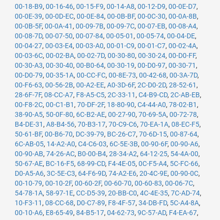
00-18-B9
,
00-16-46
,
00-15-F9
,
00-14-A8
,
00-12-D9
,
00-0E-D7
,
00-0E-39
,
00-0D-EC
,
00-0E-84
,
00-0B-BF
,
00-0C-30
,
00-0A-8B
,
00-0B-5F
,
00-0A-41
,
00-09-7B
,
00-09-7C
,
00-07-EB
,
00-08-A4
,
00-08-7D
,
00-07-50
,
00-07-84
,
00-05-01
,
00-05-74
,
00-04-DE
,
00-04-27
,
00-03-E4
,
00-03-A0
,
00-01-C9
,
00-01-C7
,
00-02-4A
,
00-03-6C
,
00-02-BA
,
00-02-7D
,
00-30-80
,
00-30-24
,
00-D0-FF
,
00-30-A3
,
00-30-40
,
00-B0-64
,
00-30-19
,
00-D0-97
,
00-30-71
,
00-D0-79
,
00-35-1A
,
00-CC-FC
,
00-8E-73
,
00-42-68
,
00-3A-7D
,
00-F6-63
,
00-56-2B
,
00-A2-EE
,
A0-3D-6F
,
2C-D0-2D
,
28-52-61
,
28-6F-7F
,
08-CC-A7
,
F8-A5-C5
,
2C-33-11
,
C4-B9-CD
,
2C-AB-EB
,
00-F8-2C
,
00-C1-B1
,
70-DF-2F
,
18-80-90
,
C4-44-A0
,
78-02-B1
,
38-90-A5
,
50-0F-80
,
6C-B2-AE
,
00-27-90
,
70-69-5A
,
00-72-78
,
B4-DE-31
,
A8-B4-56
,
70-B3-17
,
70-C9-C6
,
70-EA-1A
,
08-EC-F5
,
50-61-BF
,
00-B6-70
,
DC-39-79
,
BC-26-C7
,
70-6D-15
,
00-87-64
,
6C-AB-05
,
14-A2-A0
,
C4-C6-03
,
6C-5E-3B
,
00-90-6F
,
00-90-A6
,
00-90-AB
,
74-26-AC
,
B0-00-B4
,
28-34-A2
,
64-12-25
,
54-4A-00
,
50-67-AE
,
BC-16-F5
,
68-99-CD
,
F4-4E-05
,
0C-F5-A4
,
5C-FC-66
,
D0-A5-A6
,
3C-5E-C3
,
64-F6-9D
,
74-A2-E6
,
20-4C-9E
,
00-90-0C
,
00-10-79
,
00-10-2F
,
00-60-2F
,
00-60-70
,
00-60-83
,
00-06-7C
,
54-78-1A
,
58-97-1E
,
CC-D5-39
,
20-BB-C0
,
4C-4E-35
,
7C-AD-74
,
10-F3-11
,
08-CC-68
,
D0-C7-89
,
F8-4F-57
,
34-DB-FD
,
5C-A4-8A
,
00-10-A6
,
E8-65-49
,
84-B5-17
,
04-62-73
,
9C-57-AD
,
F4-EA-67
,