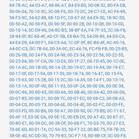
84-78-AC
,
44-03-A7
,
68-86-A7
,
B4-E9-B0
,
00-08-32
,
B0-FA-EB
,
50-06-04
,
70-10-5C
,
3C-08-F6
,
D0-72-DC
,
28-C7-CE
,
6C-FA-89
,
58-F3-9C
,
34-62-88
,
88-1D-FC
,
C0-67-AF
,
64-E9-50
,
18-9C-5D
,
00-50-A2
,
00-50-F0
,
00-90-5F
,
00-90-2B
,
00-10-0B
,
00-10-0D
,
00-10-14
,
0C-D9-96
,
D4-8C-B5
,
58-BF-EA
,
F4-7F-35
,
2C-36-F8
,
28-94-0F
,
8C-60-4F
,
A0-CF-5B
,
E8-BA-70
,
64-D9-89
,
44-D3-CA
,
44-E4-D9
,
64-00-F1
,
04-C5-A4
,
1C-DF-0F
,
8C-B6-4F
,
AC-A0-16
,
A4-0C-C3
,
DC-7B-94
,
00-3A-9C
,
EC-44-76
,
FC-FB-FB
,
00-25-B5
,
00-26-0B
,
00-24-F9
,
00-24-98
,
00-23-34
,
00-22-56
,
00-22-55
,
00-23-04
,
00-1F-CA
,
00-1D-E6
,
00-1F-27
,
00-1D-45
,
00-1C-0E
,
00-1A-6C
,
00-1B-0D
,
00-1A-2F
,
00-19-07
,
00-19-A9
,
00-19-E7
,
00-17-0F
,
00-17-94
,
00-17-59
,
00-18-74
,
00-16-47
,
00-15-FA
,
00-15-63
,
00-15-2B
,
00-15-2C
,
00-14-A9
,
00-14-F1
,
00-13-19
,
00-13-1A
,
00-0F-90
,
00-11-93
,
00-0F-24
,
00-0E-D6
,
00-0E-38
,
00-0C-86
,
00-0D-65
,
00-0D-66
,
00-0B-46
,
00-0A-42
,
00-06-D6
,
00-07-85
,
00-08-21
,
00-08-7C
,
00-07-EC
,
00-08-C2
,
00-08-A3
,
00-04-C0
,
00-05-73
,
00-04-6E
,
00-04-4E
,
00-02-FC
,
00-03-FE
,
00-03-FD
,
00-30-B6
,
00-50-A7
,
00-D0-90
,
0C-75-BD
,
0C-11-67
,
00-AF-1F
,
E0-0E-DA
,
00-9E-1E
,
00-EB-D5
,
00-A7-42
,
00-87-31
,
00-B0-E1
,
00-59-DC
,
00-38-DF
,
00-6B-F1
,
70-D3-79
,
00-27-E3
,
70-6E-6D
,
40-01-7A
,
CC-5A-53
,
50-F7-22
,
00-BE-75
,
F8-7B-20
,
38-0E-4D
,
6C-DD-30
,
70-79-B3
,
DC-F7-19
,
B0-8B-CF
,
0C-D0-F8
,