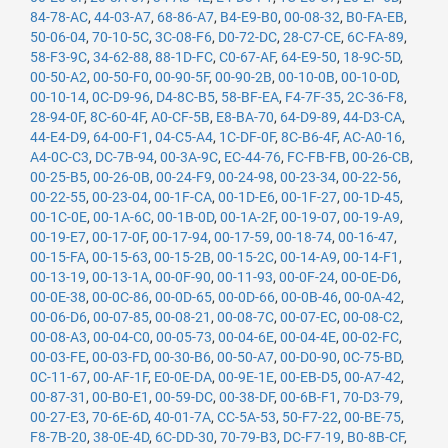
84-78-AC
,
44-03-A7
,
68-86-A7
,
B4-E9-B0
,
00-08-32
,
B0-FA-EB
,
50-06-04
,
70-10-5C
,
3C-08-F6
,
D0-72-DC
,
28-C7-CE
,
6C-FA-89
,
58-F3-9C
,
34-62-88
,
88-1D-FC
,
C0-67-AF
,
64-E9-50
,
18-9C-5D
,
00-50-A2
,
00-50-F0
,
00-90-5F
,
00-90-2B
,
00-10-0B
,
00-10-0D
,
00-10-14
,
0C-D9-96
,
D4-8C-B5
,
58-BF-EA
,
F4-7F-35
,
2C-36-F8
,
28-94-0F
,
8C-60-4F
,
A0-CF-5B
,
E8-BA-70
,
64-D9-89
,
44-D3-CA
,
44-E4-D9
,
64-00-F1
,
04-C5-A4
,
1C-DF-0F
,
8C-B6-4F
,
AC-A0-16
,
A4-0C-C3
,
DC-7B-94
,
00-3A-9C
,
EC-44-76
,
FC-FB-FB
,
00-26-CB
,
00-25-B5
,
00-26-0B
,
00-24-F9
,
00-24-98
,
00-23-34
,
00-22-56
,
00-22-55
,
00-23-04
,
00-1F-CA
,
00-1D-E6
,
00-1F-27
,
00-1D-45
,
00-1C-0E
,
00-1A-6C
,
00-1B-0D
,
00-1A-2F
,
00-19-07
,
00-19-A9
,
00-19-E7
,
00-17-0F
,
00-17-94
,
00-17-59
,
00-18-74
,
00-16-47
,
00-15-FA
,
00-15-63
,
00-15-2B
,
00-15-2C
,
00-14-A9
,
00-14-F1
,
00-13-19
,
00-13-1A
,
00-0F-90
,
00-11-93
,
00-0F-24
,
00-0E-D6
,
00-0E-38
,
00-0C-86
,
00-0D-65
,
00-0D-66
,
00-0B-46
,
00-0A-42
,
00-06-D6
,
00-07-85
,
00-08-21
,
00-08-7C
,
00-07-EC
,
00-08-C2
,
00-08-A3
,
00-04-C0
,
00-05-73
,
00-04-6E
,
00-04-4E
,
00-02-FC
,
00-03-FE
,
00-03-FD
,
00-30-B6
,
00-50-A7
,
00-D0-90
,
0C-75-BD
,
0C-11-67
,
00-AF-1F
,
E0-0E-DA
,
00-9E-1E
,
00-EB-D5
,
00-A7-42
,
00-87-31
,
00-B0-E1
,
00-59-DC
,
00-38-DF
,
00-6B-F1
,
70-D3-79
,
00-27-E3
,
70-6E-6D
,
40-01-7A
,
CC-5A-53
,
50-F7-22
,
00-BE-75
,
F8-7B-20
,
38-0E-4D
,
6C-DD-30
,
70-79-B3
,
DC-F7-19
,
B0-8B-CF
,