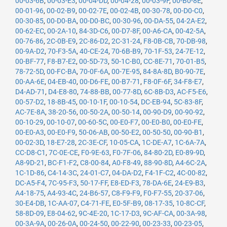
00-03-6B
,
00-03-E3
,
00-04-DD
,
00-04-28
,
00-03-9F
,
00-B0-8E
,
00-01-96
,
00-02-B9
,
00-02-7E
,
00-02-4B
,
00-30-78
,
00-D0-C0
,
00-30-85
,
00-D0-BA
,
00-D0-BC
,
00-30-96
,
00-DA-55
,
04-2A-E2
,
00-62-EC
,
00-2A-10
,
84-3D-C6
,
00-D7-8F
,
00-A6-CA
,
00-42-5A
,
00-76-86
,
2C-0B-E9
,
2C-86-D2
,
2C-31-24
,
F8-0B-CB
,
70-DB-98
,
00-9A-D2
,
70-F3-5A
,
40-CE-24
,
70-6B-B9
,
70-1F-53
,
24-7E-12
,
00-BF-77
,
F8-B7-E2
,
00-5D-73
,
50-1C-B0
,
CC-8E-71
,
70-01-B5
,
78-72-5D
,
00-FC-BA
,
70-0F-6A
,
00-7E-95
,
84-8A-8D
,
B0-90-7E
,
00-AA-6E
,
04-EB-40
,
00-D6-FE
,
00-B7-71
,
F8-0F-6F
,
34-F8-E7
,
D4-AD-71
,
D4-E8-80
,
74-88-BB
,
00-77-8D
,
6C-8B-D3
,
AC-F5-E6
,
00-57-D2
,
18-8B-45
,
00-10-1F
,
00-10-54
,
DC-EB-94
,
5C-83-8F
,
AC-7E-8A
,
38-20-56
,
00-50-2A
,
00-50-14
,
00-90-D9
,
00-90-92
,
00-10-29
,
00-10-07
,
00-60-5C
,
00-E0-F7
,
00-E0-B0
,
00-E0-FE
,
00-E0-A3
,
00-E0-F9
,
50-06-AB
,
00-50-E2
,
00-50-50
,
00-90-B1
,
00-02-3D
,
18-E7-28
,
2C-3E-CF
,
10-05-CA
,
1C-DE-A7
,
1C-6A-7A
,
CC-D8-C1
,
7C-0E-CE
,
F0-9E-63
,
F0-7F-06
,
84-80-2D
,
E0-89-9D
,
A8-9D-21
,
BC-F1-F2
,
C8-00-84
,
A0-F8-49
,
88-90-8D
,
A4-6C-2A
,
1C-1D-86
,
C4-14-3C
,
24-01-C7
,
04-DA-D2
,
F4-1F-C2
,
4C-00-82
,
DC-A5-F4
,
7C-95-F3
,
50-17-FF
,
E8-ED-F3
,
78-DA-6E
,
24-E9-B3
,
A4-18-75
,
A4-93-4C
,
24-B6-57
,
C8-F9-F9
,
F0-F7-55
,
20-37-06
,
30-E4-DB
,
1C-AA-07
,
C4-71-FE
,
E0-5F-B9
,
08-17-35
,
10-8C-CF
,
58-8D-09
,
E8-04-62
,
9C-4E-20
,
1C-17-D3
,
9C-AF-CA
,
00-3A-98
,
00-3A-9A
,
00-26-0A
,
00-24-50
,
00-22-90
,
00-23-33
,
00-23-05
,