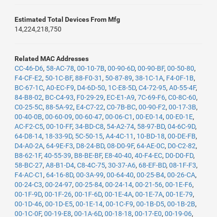
Estimated Total Devices From Mfg
14,224,218,750
Related MAC Addresses
CC-46-D6
,
58-AC-78
,
00-10-7B
,
00-90-6D
,
00-90-BF
,
00-50-80
,
F4-CF-E2
,
50-1C-BF
,
88-F0-31
,
50-87-89
,
38-1C-1A
,
F4-0F-1B
,
BC-67-1C
,
A0-EC-F9
,
D4-6D-50
,
1C-E8-5D
,
C4-72-95
,
A0-55-4F
,
84-B8-02
,
BC-C4-93
,
F0-29-29
,
EC-E1-A9
,
7C-69-F6
,
C0-8C-60
,
C0-25-5C
,
88-5A-92
,
E4-C7-22
,
C0-7B-BC
,
00-90-F2
,
00-17-3B
,
00-40-0B
,
00-60-09
,
00-60-47
,
00-06-C1
,
00-E0-14
,
00-E0-1E
,
AC-F2-C5
,
00-10-FF
,
34-BD-C8
,
54-A2-74
,
58-97-BD
,
04-6C-9D
,
64-D8-14
,
18-33-9D
,
5C-50-15
,
A4-4C-11
,
10-BD-18
,
00-DE-FB
,
D4-A0-2A
,
64-9E-F3
,
D8-24-BD
,
08-D0-9F
,
64-AE-0C
,
D0-C2-82
,
B8-62-1F
,
40-55-39
,
B8-BE-BF
,
E8-40-40
,
40-F4-EC
,
D0-D0-FD
,
58-BC-27
,
A8-B1-D4
,
C8-4C-75
,
30-37-A6
,
68-EF-BD
,
08-1F-F3
,
F4-AC-C1
,
64-16-8D
,
00-3A-99
,
00-64-40
,
00-25-B4
,
00-26-CA
,
00-24-C3
,
00-24-97
,
00-25-84
,
00-24-14
,
00-21-56
,
00-1E-F6
,
00-1F-9D
,
00-1F-26
,
00-1F-6D
,
00-1E-4A
,
00-1E-7A
,
00-1E-79
,
00-1D-46
,
00-1D-E5
,
00-1E-14
,
00-1C-F9
,
00-1B-D5
,
00-1B-2B
,
00-1C-0F
,
00-19-E8
,
00-1A-6D
,
00-18-18
,
00-17-E0
,
00-19-06
,