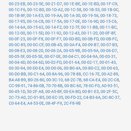
00-23-EB
,
00-23-5E
,
00-21-D7
,
00-1E-BE
,
00-1E-BD
,
00-1F-C9
,
00-1C-F6
,
00-1C-B0
,
00-1D-A2
,
00-1C-58
,
00-1B-53
,
00-1B-0C
,
00-1B-8F
,
00-1A-E3
,
00-19-AA
,
00-1A-30
,
00-19-56
,
00-18-73
,
00-17-95
,
00-16-C8
,
00-17-5A
,
00-17-0E
,
00-16-9D
,
00-15-C6
,
00-14-6A
,
00-15-62
,
00-14-F2
,
00-12-7F
,
00-11-BB
,
00-11-BC
,
00-12-00
,
00-11-5D
,
00-11-92
,
00-12-43
,
00-11-20
,
00-0F-8F
,
00-0F-23
,
00-0F-F8
,
00-0F-F7
,
00-0D-BD
,
00-0B-FD
,
00-0B-FC
,
00-0C-85
,
00-0C-CF
,
00-0B-45
,
00-0A-F4
,
00-09-B7
,
00-07-B3
,
00-08-E3
,
00-08-20
,
00-06-2A
,
00-05-9B
,
00-05-9A
,
00-06-D7
,
00-05-5F
,
00-05-5E
,
00-07-0E
,
00-04-C1
,
00-04-9A
,
00-03-31
,
00-04-4D
,
00-04-6D
,
00-02-FD
,
00-01-64
,
00-02-17
,
00-01-43
,
00-30-94
,
00-D0-E4
,
00-D0-06
,
00-B0-4A
,
00-B0-C2
,
00-D0-63
,
00-D0-BB
,
00-C1-64
,
00-8A-96
,
00-78-88
,
CC-16-7E
,
00-A2-89
,
B4-A8-B9
,
B0-26-80
,
00-3C-10
,
68-2C-7B
,
68-CA-E4
,
00-2C-C8
,
CC-98-91
,
74-86-0B
,
70-70-8B
,
00-BC-60
,
78-0C-F0
,
A0-93-51
,
00-45-1D
,
50-2F-A8
,
00-A5-BF
,
00-EA-BD
,
00-B1-E3
,
00-2F-5C
,
2C-73-A0
,
2C-01-B5
,
D0-EC-35
,
00-FD-22
,
C4-B3-6A
,
DC-8C-37
,
C0-64-E4
,
A4-53-0E
,
08-4F-F9
,
2C-F8-9B