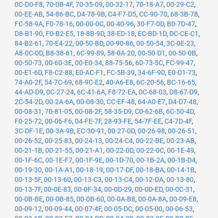
0C-D0-F8
,
70-0B-4F
,
70-35-09
,
00-32-17
,
70-18-A7
,
00-29-C2
,
00-EE-AB
,
54-86-BC
,
D4-78-9B
,
C4-F7-D5
,
CC-90-70
,
68-3B-78
,
FC-58-9A
,
F0-78-16
,
00-00-0C
,
00-40-96
,
30-F7-0D
,
B0-7D-47
,
D8-B1-90
,
F0-B2-E5
,
18-8B-9D
,
38-ED-18
,
EC-BD-1D
,
DC-CE-C1
,
84-B2-61
,
70-E4-22
,
00-50-BD
,
00-90-86
,
00-50-54
,
3C-0E-23
,
A8-0C-0D
,
B8-38-61
,
6C-99-89
,
58-0A-20
,
00-50-D1
,
00-50-0B
,
00-50-73
,
00-60-3E
,
00-E0-34
,
88-75-56
,
60-73-5C
,
FC-99-47
,
00-E1-6D
,
F8-C2-88
,
E0-AC-F1
,
FC-5B-39
,
34-6F-90
,
E0-D1-73
,
74-A0-2F
,
54-7C-69
,
68-9C-E2
,
40-A6-E8
,
6C-20-56
,
BC-16-65
,
44-AD-D9
,
0C-27-24
,
6C-41-6A
,
F8-72-EA
,
0C-68-03
,
D8-67-D9
,
2C-54-2D
,
00-2A-6A
,
00-08-30
,
CC-EF-48
,
64-A0-E7
,
D4-D7-48
,
00-08-31
,
70-81-05
,
00-08-2F
,
58-35-D9
,
C0-62-6B
,
6C-50-4D
,
F0-25-72
,
00-06-F6
,
04-FE-7F
,
28-93-FE
,
54-7F-EE
,
C4-7D-4F
,
3C-DF-1E
,
00-3A-9B
,
EC-30-91
,
00-27-0D
,
00-26-98
,
00-26-51
,
00-26-52
,
00-25-83
,
00-24-13
,
00-24-C4
,
00-22-BE
,
00-23-AB
,
00-21-1B
,
00-21-55
,
00-21-A1
,
00-22-0D
,
00-22-0C
,
00-1E-49
,
00-1F-6C
,
00-1E-F7
,
00-1F-9E
,
00-1D-70
,
00-1B-2A
,
00-1B-D4
,
00-19-30
,
00-1A-A1
,
00-18-19
,
00-17-DF
,
00-18-BA
,
00-14-1B
,
00-13-5F
,
00-13-60
,
00-13-C3
,
00-13-C4
,
00-12-DA
,
00-13-80
,
00-13-7F
,
00-0E-83
,
00-0F-34
,
00-0D-29
,
00-0D-ED
,
00-0C-31
,
00-0B-BE
,
00-0B-85
,
00-0B-60
,
00-0A-B8
,
00-0A-8A
,
00-09-E8
,
00-09-12
,
00-09-44
,
00-07-4F
,
00-05-DC
,
00-05-00
,
00-06-53
,