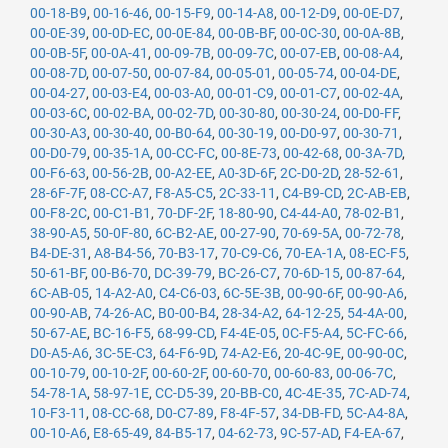
00-18-B9
,
00-16-46
,
00-15-F9
,
00-14-A8
,
00-12-D9
,
00-0E-D7
,
00-0E-39
,
00-0D-EC
,
00-0E-84
,
00-0B-BF
,
00-0C-30
,
00-0A-8B
,
00-0B-5F
,
00-0A-41
,
00-09-7B
,
00-09-7C
,
00-07-EB
,
00-08-A4
,
00-08-7D
,
00-07-50
,
00-07-84
,
00-05-01
,
00-05-74
,
00-04-DE
,
00-04-27
,
00-03-E4
,
00-03-A0
,
00-01-C9
,
00-01-C7
,
00-02-4A
,
00-03-6C
,
00-02-BA
,
00-02-7D
,
00-30-80
,
00-30-24
,
00-D0-FF
,
00-30-A3
,
00-30-40
,
00-B0-64
,
00-30-19
,
00-D0-97
,
00-30-71
,
00-D0-79
,
00-35-1A
,
00-CC-FC
,
00-8E-73
,
00-42-68
,
00-3A-7D
,
00-F6-63
,
00-56-2B
,
00-A2-EE
,
A0-3D-6F
,
2C-D0-2D
,
28-52-61
,
28-6F-7F
,
08-CC-A7
,
F8-A5-C5
,
2C-33-11
,
C4-B9-CD
,
2C-AB-EB
,
00-F8-2C
,
00-C1-B1
,
70-DF-2F
,
18-80-90
,
C4-44-A0
,
78-02-B1
,
38-90-A5
,
50-0F-80
,
6C-B2-AE
,
00-27-90
,
70-69-5A
,
00-72-78
,
B4-DE-31
,
A8-B4-56
,
70-B3-17
,
70-C9-C6
,
70-EA-1A
,
08-EC-F5
,
50-61-BF
,
00-B6-70
,
DC-39-79
,
BC-26-C7
,
70-6D-15
,
00-87-64
,
6C-AB-05
,
14-A2-A0
,
C4-C6-03
,
6C-5E-3B
,
00-90-6F
,
00-90-A6
,
00-90-AB
,
74-26-AC
,
B0-00-B4
,
28-34-A2
,
64-12-25
,
54-4A-00
,
50-67-AE
,
BC-16-F5
,
68-99-CD
,
F4-4E-05
,
0C-F5-A4
,
5C-FC-66
,
D0-A5-A6
,
3C-5E-C3
,
64-F6-9D
,
74-A2-E6
,
20-4C-9E
,
00-90-0C
,
00-10-79
,
00-10-2F
,
00-60-2F
,
00-60-70
,
00-60-83
,
00-06-7C
,
54-78-1A
,
58-97-1E
,
CC-D5-39
,
20-BB-C0
,
4C-4E-35
,
7C-AD-74
,
10-F3-11
,
08-CC-68
,
D0-C7-89
,
F8-4F-57
,
34-DB-FD
,
5C-A4-8A
,
00-10-A6
,
E8-65-49
,
84-B5-17
,
04-62-73
,
9C-57-AD
,
F4-EA-67
,