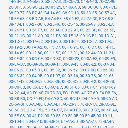
44-2B-03
,
A4-56-30
,
50-57-A8
,
3C-CE-73
,
C4-64-13
,
70-CA-9B
,
2C-3F-38
,
6C-9C-ED
,
0C-85-25
,
C4-0A-CB
,
68-BC-0C
,
00-07-7D
,
88-F0-77
,
E8-B7-48
,
B4-14-89
,
C8-9C-1D
,
50-3D-E5
,
D0-57-4C
,
18-EF-63
,
68-BD-AB
,
B4-A4-E3
,
F8-66-F2
,
54-75-D0
,
EC-C8-82
,
88-43-E1
,
00-27-0C
,
00-25-46
,
00-25-45
,
00-26-99
,
00-23-EA
,
00-24-51
,
00-24-F7
,
00-23-AC
,
00-22-91
,
00-22-BD
,
00-23-5D
,
00-21-1C
,
00-21-A0
,
00-21-D8
,
00-1E-13
,
00-1C-B1
,
00-1D-A1
,
00-1D-71
,
00-1A-E2
,
00-1B-90
,
00-1B-54
,
00-1C-57
,
00-19-55
,
00-19-2F
,
00-1A-A2
,
00-15-C7
,
00-16-9C
,
00-16-C7
,
00-14-1C
,
00-14-69
,
00-12-80
,
00-11-5C
,
00-12-01
,
00-12-44
,
00-11-21
,
00-0F-35
,
00-0C-CE
,
00-0D-BC
,
00-0D-28
,
00-0A-F3
,
00-09-E9
,
00-0A-B7
,
00-09-B6
,
00-09-11
,
00-09-43
,
00-08-E2
,
00-07-B4
,
00-06-28
,
00-05-31
,
00-05-32
,
00-06-52
,
00-07-0D
,
00-05-DD
,
00-03-32
,
00-04-9B
,
00-01-97
,
00-02-16
,
00-30-7B
,
00-01-63
,
00-01-42
,
00-D0-58
,
00-50-3E
,
00-D0-D3
,
00-30-F2
,
00-F2-8B
,
00-C8-8B
,
00-CA-E5
,
00-6C-BC
,
00-5F-86
,
00-81-C4
,
94-D4-69
,
D4-2C-44
,
A0-E0-AF
,
70-7D-B9
,
EC-1D-8B
,
4C-77-6D
,
F4-DB-E6
,
00-B8-B3
,
CC-70-ED
,
D4-C9-3C
,
4C-BC-48
,
D4-6A-35
,
08-96-AD
,
2C-5A-0F
,
00-A3-8E
,
00-A3-D1
,
A0-23-9F
,
78-BC-1A
,
28-AC-9E
,
6C-6C-D3
,
2C-4F-52
,
5C-5A-C7
,
D4-AD-BD
,
30-8B-B2
,
08-4F-A9
,
00-FE-C8
,
00-41-D2
,
00-50-53
,
00-50-0F
,
00-E0-4F
,
00-10-11
,
00-10-F6
,
80-E0-1D
,
80-E8-6F
,
E4-AA-5D
,
B0-AA-77
,
78-BA-F9
,
00-E0-8F
,
20-3A-07
,
34-A8-4E
,
E4-D3-F1
,
1C-E6-C7
,
E0-2F-6D
,