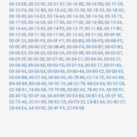
00-23-EB
,
00-23-5E
,
00-21-D7
,
00-1E-BE
,
00-1E-BD
,
00-1F-C9
,
00-1C-F6
,
00-1C-B0
,
00-1D-A2
,
00-1C-58
,
00-1B-53
,
00-1B-0C
,
00-1B-8F
,
00-1A-E3
,
00-19-AA
,
00-1A-30
,
00-19-56
,
00-18-73
,
00-17-95
,
00-16-C8
,
00-17-5A
,
00-17-0E
,
00-16-9D
,
00-15-C6
,
00-14-6A
,
00-15-62
,
00-14-F2
,
00-12-7F
,
00-11-BB
,
00-11-BC
,
00-12-00
,
00-11-5D
,
00-11-92
,
00-12-43
,
00-11-20
,
00-0F-8F
,
00-0F-23
,
00-0F-F8
,
00-0F-F7
,
00-0D-BD
,
00-0B-FD
,
00-0B-FC
,
00-0C-85
,
00-0C-CF
,
00-0B-45
,
00-0A-F4
,
00-09-B7
,
00-07-B3
,
00-08-E3
,
00-08-20
,
00-06-2A
,
00-05-9B
,
00-05-9A
,
00-06-D7
,
00-05-5F
,
00-05-5E
,
00-07-0E
,
00-04-C1
,
00-04-9A
,
00-03-31
,
00-04-4D
,
00-04-6D
,
00-02-FD
,
00-01-64
,
00-02-17
,
00-01-43
,
00-30-94
,
00-D0-E4
,
00-D0-06
,
00-B0-4A
,
00-B0-C2
,
00-D0-63
,
00-D0-BB
,
00-C1-64
,
00-8A-96
,
00-78-88
,
CC-16-7E
,
00-A2-89
,
B4-A8-B9
,
B0-26-80
,
00-3C-10
,
68-2C-7B
,
68-CA-E4
,
00-2C-C8
,
CC-98-91
,
74-86-0B
,
70-70-8B
,
00-BC-60
,
78-0C-F0
,
A0-93-51
,
00-45-1D
,
50-2F-A8
,
00-A5-BF
,
00-EA-BD
,
00-B1-E3
,
00-2F-5C
,
2C-73-A0
,
2C-01-B5
,
D0-EC-35
,
00-FD-22
,
C4-B3-6A
,
DC-8C-37
,
C0-64-E4
,
A4-53-0E
,
08-4F-F9
,
2C-F8-9B