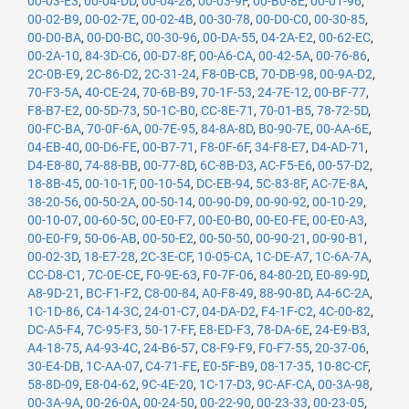
00-03-E3
,
00-04-DD
,
00-04-28
,
00-03-9F
,
00-B0-8E
,
00-01-96
,
00-02-B9
,
00-02-7E
,
00-02-4B
,
00-30-78
,
00-D0-C0
,
00-30-85
,
00-D0-BA
,
00-D0-BC
,
00-30-96
,
00-DA-55
,
04-2A-E2
,
00-62-EC
,
00-2A-10
,
84-3D-C6
,
00-D7-8F
,
00-A6-CA
,
00-42-5A
,
00-76-86
,
2C-0B-E9
,
2C-86-D2
,
2C-31-24
,
F8-0B-CB
,
70-DB-98
,
00-9A-D2
,
70-F3-5A
,
40-CE-24
,
70-6B-B9
,
70-1F-53
,
24-7E-12
,
00-BF-77
,
F8-B7-E2
,
00-5D-73
,
50-1C-B0
,
CC-8E-71
,
70-01-B5
,
78-72-5D
,
00-FC-BA
,
70-0F-6A
,
00-7E-95
,
84-8A-8D
,
B0-90-7E
,
00-AA-6E
,
04-EB-40
,
00-D6-FE
,
00-B7-71
,
F8-0F-6F
,
34-F8-E7
,
D4-AD-71
,
D4-E8-80
,
74-88-BB
,
00-77-8D
,
6C-8B-D3
,
AC-F5-E6
,
00-57-D2
,
18-8B-45
,
00-10-1F
,
00-10-54
,
DC-EB-94
,
5C-83-8F
,
AC-7E-8A
,
38-20-56
,
00-50-2A
,
00-50-14
,
00-90-D9
,
00-90-92
,
00-10-29
,
00-10-07
,
00-60-5C
,
00-E0-F7
,
00-E0-B0
,
00-E0-FE
,
00-E0-A3
,
00-E0-F9
,
50-06-AB
,
00-50-E2
,
00-50-50
,
00-90-21
,
00-90-B1
,
00-02-3D
,
18-E7-28
,
2C-3E-CF
,
10-05-CA
,
1C-DE-A7
,
1C-6A-7A
,
CC-D8-C1
,
7C-0E-CE
,
F0-9E-63
,
F0-7F-06
,
84-80-2D
,
E0-89-9D
,
A8-9D-21
,
BC-F1-F2
,
C8-00-84
,
A0-F8-49
,
88-90-8D
,
A4-6C-2A
,
1C-1D-86
,
C4-14-3C
,
24-01-C7
,
04-DA-D2
,
F4-1F-C2
,
4C-00-82
,
DC-A5-F4
,
7C-95-F3
,
50-17-FF
,
E8-ED-F3
,
78-DA-6E
,
24-E9-B3
,
A4-18-75
,
A4-93-4C
,
24-B6-57
,
C8-F9-F9
,
F0-F7-55
,
20-37-06
,
30-E4-DB
,
1C-AA-07
,
C4-71-FE
,
E0-5F-B9
,
08-17-35
,
10-8C-CF
,
58-8D-09
,
E8-04-62
,
9C-4E-20
,
1C-17-D3
,
9C-AF-CA
,
00-3A-98
,
00-3A-9A
,
00-26-0A
,
00-24-50
,
00-22-90
,
00-23-33
,
00-23-05
,