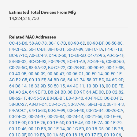
Estimated Total Devices From Mfg
14,224,218,750
Related MAC Addresses
CC-46-D6
,
58-AC-78
,
00-10-7B
,
00-90-6D
,
00-90-BF
,
00-50-80
,
F4-CF-E2
,
50-1C-BF
,
88-F0-31
,
50-87-89
,
38-1C-1A
,
F4-0F-1B
,
BC-67-1C
,
A0-EC-F9
,
D4-6D-50
,
1C-E8-5D
,
C4-72-95
,
A0-55-4F
,
84-B8-02
,
BC-C4-93
,
F0-29-29
,
EC-E1-A9
,
7C-69-F6
,
C0-8C-60
,
C0-25-5C
,
88-5A-92
,
E4-C7-22
,
C0-7B-BC
,
00-90-F2
,
00-17-3B
,
00-40-0B
,
00-60-09
,
00-60-47
,
00-06-C1
,
00-E0-14
,
00-E0-1E
,
AC-F2-C5
,
00-10-FF
,
34-BD-C8
,
54-A2-74
,
58-97-BD
,
04-6C-9D
,
64-D8-14
,
18-33-9D
,
5C-50-15
,
A4-4C-11
,
10-BD-18
,
00-DE-FB
,
D4-A0-2A
,
64-9E-F3
,
D8-24-BD
,
08-D0-9F
,
64-AE-0C
,
D0-C2-82
,
B8-62-1F
,
40-55-39
,
B8-BE-BF
,
E8-40-40
,
40-F4-EC
,
D0-D0-FD
,
58-BC-27
,
A8-B1-D4
,
C8-4C-75
,
30-37-A6
,
68-EF-BD
,
08-1F-F3
,
F4-AC-C1
,
64-16-8D
,
00-3A-99
,
00-64-40
,
00-25-B4
,
00-26-CA
,
00-24-C3
,
00-24-97
,
00-25-84
,
00-24-14
,
00-21-56
,
00-1E-F6
,
00-1F-9D
,
00-1F-26
,
00-1F-6D
,
00-1E-4A
,
00-1E-7A
,
00-1E-79
,
00-1D-46
,
00-1D-E5
,
00-1E-14
,
00-1C-F9
,
00-1B-D5
,
00-1B-2B
,
00-1C-0F
,
00-19-E8
,
00-1A-6D
,
00-18-18
,
00-17-E0
,
00-19-06
,