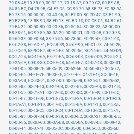
70-0B-4F
,
70-35-09
,
00-32-17
,
70-18-A7
,
00-29-C2
,
00-EE-AB
,
54-86-BC
,
D4-78-9B
,
C4-F7-D5
,
CC-90-70
,
68-3B-78
,
FC-58-9A
,
F0-78-16
,
00-00-0C
,
00-40-96
,
30-F7-0D
,
B0-7D-47
,
D8-B1-90
,
F0-B2-E5
,
18-8B-9D
,
38-ED-18
,
EC-BD-1D
,
DC-CE-C1
,
84-B2-61
,
70-E4-22
,
00-50-BD
,
00-90-86
,
00-50-54
,
3C-0E-23
,
A8-0C-0D
,
B8-38-61
,
6C-99-89
,
58-0A-20
,
00-50-D1
,
00-50-0B
,
00-50-73
,
00-60-3E
,
00-E0-34
,
88-75-56
,
60-73-5C
,
FC-99-47
,
00-E1-6D
,
F8-C2-88
,
E0-AC-F1
,
FC-5B-39
,
34-6F-90
,
E0-D1-73
,
74-A0-2F
,
54-7C-69
,
68-9C-E2
,
40-A6-E8
,
6C-20-56
,
BC-16-65
,
44-AD-D9
,
0C-27-24
,
6C-41-6A
,
F8-72-EA
,
0C-68-03
,
D8-67-D9
,
2C-54-2D
,
00-2A-6A
,
00-08-30
,
CC-EF-48
,
64-A0-E7
,
D4-D7-48
,
00-08-31
,
70-81-05
,
00-08-2F
,
58-35-D9
,
C0-62-6B
,
6C-50-4D
,
F0-25-72
,
00-06-F6
,
04-FE-7F
,
28-93-FE
,
54-7F-EE
,
C4-7D-4F
,
3C-DF-1E
,
00-3A-9B
,
EC-30-91
,
00-27-0D
,
00-26-98
,
00-26-51
,
00-26-52
,
00-25-83
,
00-24-13
,
00-24-C4
,
00-22-BE
,
00-23-AB
,
00-21-1B
,
00-21-55
,
00-21-A1
,
00-22-0D
,
00-22-0C
,
00-1E-49
,
00-1F-6C
,
00-1E-F7
,
00-1F-9E
,
00-1D-70
,
00-1B-2A
,
00-1B-D4
,
00-19-30
,
00-1A-A1
,
00-18-19
,
00-17-DF
,
00-18-BA
,
00-14-1B
,
00-13-5F
,
00-13-60
,
00-13-C3
,
00-13-C4
,
00-12-DA
,
00-13-80
,
00-13-7F
,
00-0E-83
,
00-0F-34
,
00-0D-29
,
00-0D-ED
,
00-0C-31
,
00-0B-BE
,
00-0B-85
,
00-0B-60
,
00-0A-B8
,
00-0A-8A
,
00-09-E8
,
00-09-12
,
00-09-44
,
00-07-4F
,
00-05-DC
,
00-05-00
,
00-06-53
,
00-03-6B
,