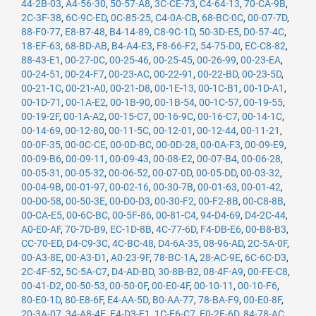
44-2B-03
,
A4-56-30
,
50-57-A8
,
3C-CE-73
,
C4-64-13
,
70-CA-9B
,
2C-3F-38
,
6C-9C-ED
,
0C-85-25
,
C4-0A-CB
,
68-BC-0C
,
00-07-7D
,
88-F0-77
,
E8-B7-48
,
B4-14-89
,
C8-9C-1D
,
50-3D-E5
,
D0-57-4C
,
18-EF-63
,
68-BD-AB
,
B4-A4-E3
,
F8-66-F2
,
54-75-D0
,
EC-C8-82
,
88-43-E1
,
00-27-0C
,
00-25-46
,
00-25-45
,
00-26-99
,
00-23-EA
,
00-24-51
,
00-24-F7
,
00-23-AC
,
00-22-91
,
00-22-BD
,
00-23-5D
,
00-21-1C
,
00-21-A0
,
00-21-D8
,
00-1E-13
,
00-1C-B1
,
00-1D-A1
,
00-1D-71
,
00-1A-E2
,
00-1B-90
,
00-1B-54
,
00-1C-57
,
00-19-55
,
00-19-2F
,
00-1A-A2
,
00-15-C7
,
00-16-9C
,
00-16-C7
,
00-14-1C
,
00-14-69
,
00-12-80
,
00-11-5C
,
00-12-01
,
00-12-44
,
00-11-21
,
00-0F-35
,
00-0C-CE
,
00-0D-BC
,
00-0D-28
,
00-0A-F3
,
00-09-E9
,
00-09-B6
,
00-09-11
,
00-09-43
,
00-08-E2
,
00-07-B4
,
00-06-28
,
00-05-31
,
00-05-32
,
00-06-52
,
00-07-0D
,
00-05-DD
,
00-03-32
,
00-04-9B
,
00-01-97
,
00-02-16
,
00-30-7B
,
00-01-63
,
00-01-42
,
00-D0-58
,
00-50-3E
,
00-D0-D3
,
00-30-F2
,
00-F2-8B
,
00-C8-8B
,
00-CA-E5
,
00-6C-BC
,
00-5F-86
,
00-81-C4
,
94-D4-69
,
D4-2C-44
,
A0-E0-AF
,
70-7D-B9
,
EC-1D-8B
,
4C-77-6D
,
F4-DB-E6
,
00-B8-B3
,
CC-70-ED
,
D4-C9-3C
,
4C-BC-48
,
D4-6A-35
,
08-96-AD
,
2C-5A-0F
,
00-A3-8E
,
00-A3-D1
,
A0-23-9F
,
78-BC-1A
,
28-AC-9E
,
6C-6C-D3
,
2C-4F-52
,
5C-5A-C7
,
D4-AD-BD
,
30-8B-B2
,
08-4F-A9
,
00-FE-C8
,
00-41-D2
,
00-50-53
,
00-50-0F
,
00-E0-4F
,
00-10-11
,
00-10-F6
,
80-E0-1D
,
80-E8-6F
,
E4-AA-5D
,
B0-AA-77
,
78-BA-F9
,
00-E0-8F
,
20-3A-07
,
34-A8-4E
,
E4-D3-F1
,
1C-E6-C7
,
E0-2F-6D
,
84-78-AC
,