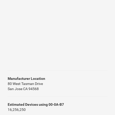
Manufacturer Location
80 West Tasman Drive
San Jose CA 94568
Estimated Devices using 00-0A-B7
16,256,250