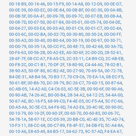
00-18-B9
,
00-16-46
,
00-15-F9
,
00-14-A8
,
00-12-D9
,
00-0E-D7
,
00-0E-39
,
00-0D-EC
,
00-0E-84
,
00-0B-BF
,
00-0C-30
,
00-0A-8B
,
00-0B-5F
,
00-0A-41
,
00-09-7B
,
00-09-7C
,
00-07-EB
,
00-08-A4
,
00-08-7D
,
00-07-50
,
00-07-84
,
00-05-01
,
00-05-74
,
00-04-DE
,
00-04-27
,
00-03-E4
,
00-03-A0
,
00-01-C9
,
00-01-C7
,
00-02-4A
,
00-03-6C
,
00-02-BA
,
00-02-7D
,
00-30-80
,
00-30-24
,
00-D0-FF
,
00-30-A3
,
00-30-40
,
00-B0-64
,
00-30-19
,
00-D0-97
,
00-30-71
,
00-D0-79
,
00-35-1A
,
00-CC-FC
,
00-8E-73
,
00-42-68
,
00-3A-7D
,
00-F6-63
,
00-56-2B
,
00-A2-EE
,
A0-3D-6F
,
2C-D0-2D
,
28-52-61
,
28-6F-7F
,
08-CC-A7
,
F8-A5-C5
,
2C-33-11
,
C4-B9-CD
,
2C-AB-EB
,
00-F8-2C
,
00-C1-B1
,
70-DF-2F
,
18-80-90
,
C4-44-A0
,
78-02-B1
,
38-90-A5
,
50-0F-80
,
6C-B2-AE
,
00-27-90
,
70-69-5A
,
00-72-78
,
B4-DE-31
,
A8-B4-56
,
70-B3-17
,
70-C9-C6
,
70-EA-1A
,
08-EC-F5
,
50-61-BF
,
00-B6-70
,
DC-39-79
,
BC-26-C7
,
70-6D-15
,
00-87-64
,
6C-AB-05
,
14-A2-A0
,
C4-C6-03
,
6C-5E-3B
,
00-90-6F
,
00-90-A6
,
00-90-AB
,
74-26-AC
,
B0-00-B4
,
28-34-A2
,
64-12-25
,
54-4A-00
,
50-67-AE
,
BC-16-F5
,
68-99-CD
,
F4-4E-05
,
0C-F5-A4
,
5C-FC-66
,
D0-A5-A6
,
3C-5E-C3
,
64-F6-9D
,
74-A2-E6
,
20-4C-9E
,
00-90-0C
,
00-10-79
,
00-10-2F
,
00-60-2F
,
00-60-70
,
00-60-83
,
00-06-7C
,
54-78-1A
,
58-97-1E
,
CC-D5-39
,
20-BB-C0
,
4C-4E-35
,
7C-AD-74
,
10-F3-11
,
08-CC-68
,
D0-C7-89
,
F8-4F-57
,
34-DB-FD
,
5C-A4-8A
,
00-10-A6
,
E8-65-49
,
84-B5-17
,
04-62-73
,
9C-57-AD
,
F4-EA-67
,