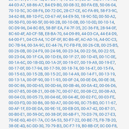
44-03-A7
,
68-86-A7
,
B4-E9-B0
,
00-08-32
,
B0-FA-EB
,
50-06-04
,
70-10-5C
,
3C-08-F6
,
D0-72-DC
,
28-C7-CE
,
6C-FA-89
,
58-F3-9C
,
34-62-88
,
88-1D-FC
,
C0-67-AF
,
64-E9-50
,
18-9C-5D
,
00-50-A2
,
00-50-F0
,
00-90-5F
,
00-90-2B
,
00-10-0B
,
00-10-0D
,
00-10-14
,
0C-D9-96
,
D4-8C-B5
,
58-BF-EA
,
F4-7F-35
,
2C-36-F8
,
28-94-0F
,
8C-60-4F
,
A0-CF-5B
,
E8-BA-70
,
64-D9-89
,
44-D3-CA
,
44-E4-D9
,
64-00-F1
,
04-C5-A4
,
1C-DF-0F
,
8C-B6-4F
,
AC-A0-16
,
A4-0C-C3
,
DC-7B-94
,
00-3A-9C
,
EC-44-76
,
FC-FB-FB
,
00-26-CB
,
00-25-B5
,
00-26-0B
,
00-24-F9
,
00-24-98
,
00-23-34
,
00-22-56
,
00-22-55
,
00-23-04
,
00-1F-CA
,
00-1D-E6
,
00-1F-27
,
00-1D-45
,
00-1C-0E
,
00-1A-6C
,
00-1B-0D
,
00-1A-2F
,
00-19-07
,
00-19-A9
,
00-19-E7
,
00-17-0F
,
00-17-94
,
00-17-59
,
00-18-74
,
00-16-47
,
00-15-FA
,
00-15-63
,
00-15-2B
,
00-15-2C
,
00-14-A9
,
00-14-F1
,
00-13-19
,
00-13-1A
,
00-0F-90
,
00-11-93
,
00-0F-24
,
00-0E-D6
,
00-0E-38
,
00-0C-86
,
00-0D-65
,
00-0D-66
,
00-0B-46
,
00-0A-42
,
00-06-D6
,
00-07-85
,
00-08-21
,
00-08-7C
,
00-07-EC
,
00-08-C2
,
00-08-A3
,
00-04-C0
,
00-05-73
,
00-04-6E
,
00-04-4E
,
00-02-FC
,
00-03-FE
,
00-03-FD
,
00-30-B6
,
00-50-A7
,
00-D0-90
,
0C-75-BD
,
0C-11-67
,
00-AF-1F
,
E0-0E-DA
,
00-9E-1E
,
00-EB-D5
,
00-A7-42
,
00-87-31
,
00-B0-E1
,
00-59-DC
,
00-38-DF
,
00-6B-F1
,
70-D3-79
,
00-27-E3
,
70-6E-6D
,
40-01-7A
,
CC-5A-53
,
50-F7-22
,
00-BE-75
,
F8-7B-20
,
38-0E-4D
,
6C-DD-30
,
70-79-B3
,
DC-F7-19
,
B0-8B-CF
,
0C-D0-F8
,