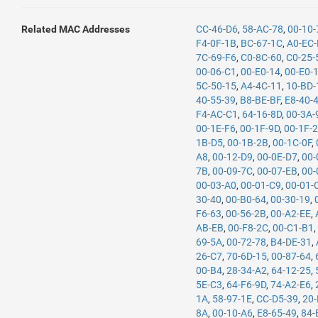
Related MAC Addresses
CC-46-D6
,
58-AC-78
,
00-10
F4-0F-1B
,
BC-67-1C
,
A0-EC-
7C-69-F6
,
C0-8C-60
,
C0-25-
00-06-C1
,
00-E0-14
,
00-E0-
5C-50-15
,
A4-4C-11
,
10-BD-
40-55-39
,
B8-BE-BF
,
E8-40-
F4-AC-C1
,
64-16-8D
,
00-3A-
00-1E-F6
,
00-1F-9D
,
00-1F-
1B-D5
,
00-1B-2B
,
00-1C-0F
,
A8
,
00-12-D9
,
00-0E-D7
,
00-
7B
,
00-09-7C
,
00-07-EB
,
00-
00-03-A0
,
00-01-C9
,
00-01-
30-40
,
00-B0-64
,
00-30-19
,
F6-63
,
00-56-2B
,
00-A2-EE
,
AB-EB
,
00-F8-2C
,
00-C1-B1
69-5A
,
00-72-78
,
B4-DE-31
,
26-C7
,
70-6D-15
,
00-87-64
,
00-B4
,
28-34-A2
,
64-12-25
,
5E-C3
,
64-F6-9D
,
74-A2-E6
,
1A
,
58-97-1E
,
CC-D5-39
,
20
8A
,
00-10-A6
,
E8-65-49
,
84-