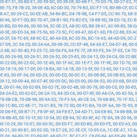
00-87-31
,
00-B0-E1
,
00-59-DC
,
00-38-DF
,
00-6B-F1
,
70-D3-79
,
00-27-E3
,
7
BE-75
,
F8-7B-20
,
38-0E-4D
,
6C-DD-30
,
70-79-B3
,
DC-F7-19
,
B0-8B-CF
,
0C-
18-A7
,
00-29-C2
,
00-EE-AB
,
54-86-BC
,
D4-78-9B
,
C4-F7-D5
,
CC-90-70
,
68-3
40-96
,
30-F7-0D
,
B0-7D-47
,
D8-B1-90
,
F0-B2-E5
,
18-8B-9D
,
38-ED-18
,
EC-B
50-BD
,
00-90-86
,
00-50-54
,
3C-0E-23
,
A8-0C-0D
,
B8-38-61
,
6C-99-89
,
58-0
60-3E
,
00-E0-34
,
88-75-56
,
60-73-5C
,
FC-99-47
,
00-E1-6D
,
F8-C2-88
,
E0-A
A0-2F
,
54-7C-69
,
68-9C-E2
,
40-A6-E8
,
6C-20-56
,
BC-16-65
,
44-AD-D9
,
0C-2
67-D9
,
2C-54-2D
,
00-2A-6A
,
00-08-30
,
CC-EF-48
,
64-A0-E7
,
D4-D7-48
,
00-
62-6B
,
6C-50-4D
,
F0-25-72
,
00-06-F6
,
04-FE-7F
,
28-93-FE
,
54-7F-EE
,
C4-7D
0D
,
00-26-98
,
00-26-51
,
00-26-52
,
00-25-83
,
00-24-13
,
00-24-C4
,
00-22-BE
00-22-0D
,
00-22-0C
,
00-1E-49
,
00-1F-6C
,
00-1E-F7
,
00-1F-9E
,
00-1D-70
,
00
00-18-19
,
00-17-DF
,
00-18-BA
,
00-14-1B
,
00-13-5F
,
00-13-60
,
00-13-C3
,
00
0E-83
,
00-0F-34
,
00-0D-29
,
00-0D-ED
,
00-0C-31
,
00-0B-BE
,
00-0B-85
,
00-0
09-12
,
00-09-44
,
00-07-4F
,
00-05-DC
,
00-05-00
,
00-06-53
,
00-03-6B
,
00-03
8E
,
00-01-96
,
00-02-B9
,
00-02-7E
,
00-02-4B
,
00-30-78
,
00-D0-C0
,
00-30-85
04-2A-E2
,
00-62-EC
,
00-2A-10
,
84-3D-C6
,
00-D7-8F
,
00-A6-CA
,
00-42-5A
,
F8-0B-CB
,
70-DB-98
,
00-9A-D2
,
70-F3-5A
,
40-CE-24
,
70-6B-B9
,
70-1F-53
,
50-1C-B0
,
CC-8E-71
,
70-01-B5
,
78-72-5D
,
00-FC-BA
,
70-0F-6A
,
00-7E-95
,
8
00-D6-FE
,
00-B7-71
,
F8-0F-6F
,
34-F8-E7
,
D4-AD-71
,
D4-E8-80
,
74-88-BB
,
0
18-8B-45
,
00-10-1F
,
00-10-54
,
DC-EB-94
,
5C-83-8F
,
AC-7E-8A
,
38-20-56
,
0
00-10-29
,
00-10-07
,
00-60-5C
,
00-E0-F7
,
00-E0-B0
,
00-E0-FE
,
00-E0-A3
,
00
90-21
,
00-90-B1
,
00-02-3D
,
18-E7-28
,
2C-3E-CF
,
10-05-CA
,
1C-DE-A7
,
1C-6
7F-06
,
84-80-2D
,
E0-89-9D
,
A8-9D-21
,
BC-F1-F2
,
C8-00-84
,
A0-F8-49
,
88-9