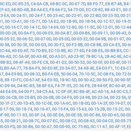
-9C-ED
,
0C-85-25
,
C4-0A-CB
,
68-BC-0C
,
00-07-7D
,
88-F0-77
,
E8-B7-48
,
B4-
EF-63
,
68-BD-AB
,
B4-A4-E3
,
F8-66-F2
,
54-75-D0
,
EC-C8-82
,
88-43-E1
,
00-
23-EA
,
00-24-51
,
00-24-F7
,
00-23-AC
,
00-22-91
,
00-22-BD
,
00-23-5D
,
00-21
B1
,
00-1D-A1
,
00-1D-71
,
00-1A-E2
,
00-1B-90
,
00-1B-54
,
00-1C-57
,
00-19-5
9C
,
00-16-C7
,
00-14-1C
,
00-14-69
,
00-12-80
,
00-11-5C
,
00-12-01
,
00-12-4
00-0D-28
,
00-0A-F3
,
00-09-E9
,
00-0A-B7
,
00-09-B6
,
00-09-11
,
00-09-43
,
0
00-05-32
,
00-06-52
,
00-07-0D
,
00-05-DD
,
00-03-32
,
00-04-9B
,
00-01-97
,
00
D0-58
,
00-50-3E
,
00-D0-D3
,
00-30-F2
,
00-F2-8B
,
00-C8-8B
,
00-CA-E5
,
00-6
2C-44
,
A0-E0-AF
,
70-7D-B9
,
EC-1D-8B
,
4C-77-6D
,
F4-DB-E6
,
00-B8-B3
,
CC-
-96-AD
,
2C-5A-0F
,
00-A3-8E
,
00-A3-D1
,
A0-23-9F
,
78-BC-1A
,
28-AC-9E
,
6C-
-8B-B2
,
08-4F-A9
,
00-FE-C8
,
00-41-D2
,
00-50-53
,
00-50-0F
,
00-E0-4F
,
00-1
5D
,
B0-AA-77
,
78-BA-F9
,
00-E0-8F
,
20-3A-07
,
34-A8-4E
,
E4-D3-F1
,
1C-E6-C
A7
,
B4-E9-B0
,
00-08-32
,
B0-FA-EB
,
50-06-04
,
70-10-5C
,
3C-08-F6
,
D0-72-D
88
,
88-1D-FC
,
C0-67-AF
,
64-E9-50
,
18-9C-5D
,
00-50-A2
,
00-50-F0
,
00-90-5F
0C-D9-96
,
D4-8C-B5
,
58-BF-EA
,
F4-7F-35
,
2C-36-F8
,
28-94-0F
,
8C-60-4F
,
A
,
44-E4-D9
,
64-00-F1
,
04-C5-A4
,
1C-DF-0F
,
8C-B6-4F
,
AC-A0-16
,
A4-0C-C3
,
,
00-26-CB
,
00-25-B5
,
00-26-0B
,
00-24-F9
,
00-24-98
,
00-23-34
,
00-22-56
,
0
00-1F-27
,
00-1D-45
,
00-1C-0E
,
00-1A-6C
,
00-1B-0D
,
00-1A-2F
,
00-19-07
,
0
0-17-59
,
00-18-74
,
00-16-47
,
00-15-FA
,
00-15-63
,
00-15-2B
,
00-15-2C
,
00
0F-90
,
00-11-93
,
00-0F-24
,
00-0E-D6
,
00-0E-38
,
00-0C-86
,
00-0D-65
,
00-0D
85
,
00-08-21
,
00-08-7C
,
00-07-EC
,
00-08-C2
,
00-08-A3
,
00-04-C0
,
00-05-7
00-03-FD
,
00-30-B6
,
00-50-A7
,
00-D0-90
,
0C-75-BD
,
0C-11-67
,
00-AF-1F
,
E