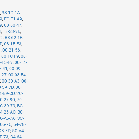
9
,
38-1C-1A
,
29
,
EC-E1-A9
,
09
,
00-60-47
,
4
,
18-33-9D
,
82
,
B8-62-1F
,
BD
,
08-1F-F3
,
4
,
00-21-56
,
,
00-1C-F9
,
00-
-15-F9
,
00-14-
A-41
,
00-09-
4-27
,
00-03-E4
,
F
,
00-30-A3
,
00-
0-3A-7D
,
00-
4-B9-CD
,
2C-
0-27-90
,
70-
C-39-79
,
BC-
4-26-AC
,
B0-
0-A5-A6
,
3C-
-06-7C
,
54-78-
DB-FD
,
5C-A4-
E-73
,
C4-64-