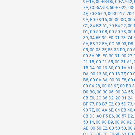
9E-1E
,
00-EB-D5
,
00-A7-42
,
7A
,
CC-5A-53
,
50-F7-22
,
00-
4F
,
70-35-09
,
00-32-17
,
70-
9A
,
F0-78-16
,
00-00-0C
,
00-
C1
,
84-B2-61
,
70-E4-22
,
00-
D1
,
00-50-0B
,
00-50-73
,
00-
39
,
34-6F-90
,
E0-D1-73
,
74-
6A
,
F8-72-EA
,
0C-68-03
,
D8-
05
,
00-08-2F
,
58-35-D9
,
C0-
00-3A-9B
,
EC-30-91
,
00-27-
21-1B
,
00-21-55
,
00-21-A1
,
1B-D4
,
00-19-30
,
00-1A-A1
,
DA
,
00-13-80
,
00-13-7F
,
00-
B8
,
00-0A-8A
,
00-09-E8
,
00-
00-04-28
,
00-03-9F
,
00-B0-
D0-BC
,
00-30-96
,
00-DA-55
,
0B-E9
,
2C-86-D2
,
2C-31-24
,
BF-77
,
F8-B7-E2
,
00-5D-73
,
90-7E
,
00-AA-6E
,
04-EB-40
,
8B-D3
,
AC-F5-E6
,
00-57-D2
,
50-14
,
00-90-D9
,
00-90-92
,
AB
,
00-50-E2
,
00-50-50
,
00-
C1
,
7C-0E-CE
,
F0-9E-63
,
F0-