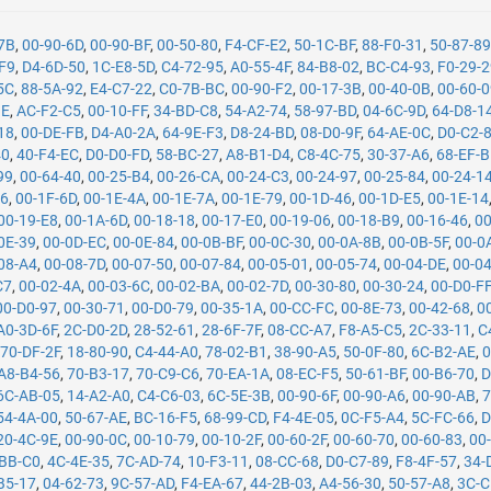
-7B
,
00-90-6D
,
00-90-BF
,
00-50-80
,
F4-CF-E2
,
50-1C-BF
,
88-F0-31
,
50-87-8
F9
,
D4-6D-50
,
1C-E8-5D
,
C4-72-95
,
A0-55-4F
,
84-B8-02
,
BC-C4-93
,
F0-29-
5C
,
88-5A-92
,
E4-C7-22
,
C0-7B-BC
,
00-90-F2
,
00-17-3B
,
00-40-0B
,
00-60-
1E
,
AC-F2-C5
,
00-10-FF
,
34-BD-C8
,
54-A2-74
,
58-97-BD
,
04-6C-9D
,
64-D8-1
18
,
00-DE-FB
,
D4-A0-2A
,
64-9E-F3
,
D8-24-BD
,
08-D0-9F
,
64-AE-0C
,
D0-C2-
40
,
40-F4-EC
,
D0-D0-FD
,
58-BC-27
,
A8-B1-D4
,
C8-4C-75
,
30-37-A6
,
68-EF-
99
,
00-64-40
,
00-25-B4
,
00-26-CA
,
00-24-C3
,
00-24-97
,
00-25-84
,
00-24-1
26
,
00-1F-6D
,
00-1E-4A
,
00-1E-7A
,
00-1E-79
,
00-1D-46
,
00-1D-E5
,
00-1E-14
00-19-E8
,
00-1A-6D
,
00-18-18
,
00-17-E0
,
00-19-06
,
00-18-B9
,
00-16-46
,
00
0E-39
,
00-0D-EC
,
00-0E-84
,
00-0B-BF
,
00-0C-30
,
00-0A-8B
,
00-0B-5F
,
00-0
08-A4
,
00-08-7D
,
00-07-50
,
00-07-84
,
00-05-01
,
00-05-74
,
00-04-DE
,
00-0
C7
,
00-02-4A
,
00-03-6C
,
00-02-BA
,
00-02-7D
,
00-30-80
,
00-30-24
,
00-D0-F
00-D0-97
,
00-30-71
,
00-D0-79
,
00-35-1A
,
00-CC-FC
,
00-8E-73
,
00-42-68
,
0
A0-3D-6F
,
2C-D0-2D
,
28-52-61
,
28-6F-7F
,
08-CC-A7
,
F8-A5-C5
,
2C-33-11
,
C
,
70-DF-2F
,
18-80-90
,
C4-44-A0
,
78-02-B1
,
38-90-A5
,
50-0F-80
,
6C-B2-AE
,
0
A8-B4-56
,
70-B3-17
,
70-C9-C6
,
70-EA-1A
,
08-EC-F5
,
50-61-BF
,
00-B6-70
,
D
6C-AB-05
,
14-A2-A0
,
C4-C6-03
,
6C-5E-3B
,
00-90-6F
,
00-90-A6
,
00-90-AB
,
7
54-4A-00
,
50-67-AE
,
BC-16-F5
,
68-99-CD
,
F4-4E-05
,
0C-F5-A4
,
5C-FC-66
,
D
20-4C-9E
,
00-90-0C
,
00-10-79
,
00-10-2F
,
00-60-2F
,
00-60-70
,
00-60-83
,
00
-BB-C0
,
4C-4E-35
,
7C-AD-74
,
10-F3-11
,
08-CC-68
,
D0-C7-89
,
F8-4F-57
,
34-
B5-17
,
04-62-73
,
9C-57-AD
,
F4-EA-67
,
44-2B-03
,
A4-56-30
,
50-57-A8
,
3C-C