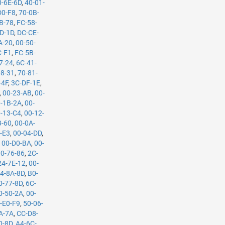
0-6E-6D
,
40-01-
D0-F8
,
70-0B-
B-78
,
FC-58-
D-1D
,
DC-CE-
A-20
,
00-50-
C-F1
,
FC-5B-
7-24
,
6C-41-
08-31
,
70-81-
-4F
,
3C-DF-1E
,
,
00-23-AB
,
00-
-1B-2A
,
00-
-13-C4
,
00-12-
B-60
,
00-0A-
-E3
,
00-04-DD
,
,
00-D0-BA
,
00-
00-76-86
,
2C-
24-7E-12
,
00-
4-8A-8D
,
B0-
0-77-8D
,
6C-
0-50-2A
,
00-
-E0-F9
,
50-06-
A-7A
,
CC-D8-
0-8D
,
A4-6C-