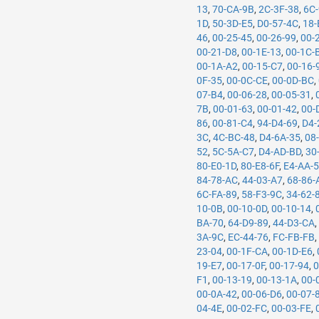
13
,
70-CA-9B
,
2C-3F-38
,
6C
1D
,
50-3D-E5
,
D0-57-4C
,
18-
46
,
00-25-45
,
00-26-99
,
00-
00-21-D8
,
00-1E-13
,
00-1C-
00-1A-A2
,
00-15-C7
,
00-16-
0F-35
,
00-0C-CE
,
00-0D-BC
,
07-B4
,
00-06-28
,
00-05-31
,
7B
,
00-01-63
,
00-01-42
,
00-
86
,
00-81-C4
,
94-D4-69
,
D4-
3C
,
4C-BC-48
,
D4-6A-35
,
08
52
,
5C-5A-C7
,
D4-AD-BD
,
30
80-E0-1D
,
80-E8-6F
,
E4-AA-
84-78-AC
,
44-03-A7
,
68-86-
6C-FA-89
,
58-F3-9C
,
34-62-
10-0B
,
00-10-0D
,
00-10-14
,
BA-70
,
64-D9-89
,
44-D3-CA
3A-9C
,
EC-44-76
,
FC-FB-FB
23-04
,
00-1F-CA
,
00-1D-E6
,
19-E7
,
00-17-0F
,
00-17-94
,
0
F1
,
00-13-19
,
00-13-1A
,
00-
00-0A-42
,
00-06-D6
,
00-07-
04-4E
,
00-02-FC
,
00-03-FE
,