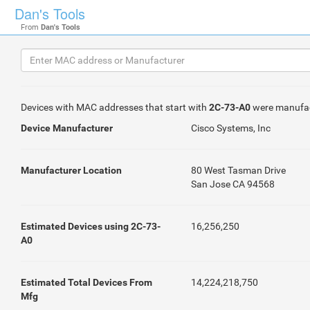
Dan's Tools
From
Dan's Tools
Devices with MAC addresses that start with
2C-73-A0
were manufa
Device Manufacturer
Cisco Systems, Inc
Manufacturer Location
80 West Tasman Drive
San Jose CA 94568
Estimated Devices using 2C-73-
16,256,250
A0
Estimated Total Devices From
14,224,218,750
Mfg