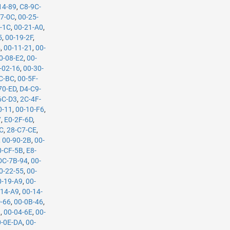
14-89
,
C8-9C-
27-0C
,
00-25-
-1C
,
00-21-A0
,
5
,
00-19-2F
,
4
,
00-11-21
,
00-
0-08-E2
,
00-
-02-16
,
00-30-
C-BC
,
00-5F-
70-ED
,
D4-C9-
6C-D3
,
2C-4F-
0-11
,
00-10-F6
,
7
,
E0-2F-6D
,
C
,
28-C7-CE
,
,
00-90-2B
,
00-
0-CF-5B
,
E8-
DC-7B-94
,
00-
0-22-55
,
00-
0-19-A9
,
00-
-14-A9
,
00-14-
-66
,
00-0B-46
,
3
,
00-04-6E
,
00-
0-0E-DA
,
00-