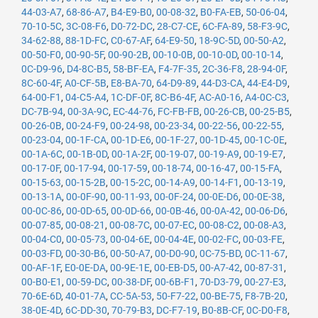
44-03-A7
,
68-86-A7
,
B4-E9-B0
,
00-08-32
,
B0-FA-EB
,
50-06-04
,
70-10-5C
,
3C-08-F6
,
D0-72-DC
,
28-C7-CE
,
6C-FA-89
,
58-F3-9C
,
34-62-88
,
88-1D-FC
,
C0-67-AF
,
64-E9-50
,
18-9C-5D
,
00-50-A2
,
00-50-F0
,
00-90-5F
,
00-90-2B
,
00-10-0B
,
00-10-0D
,
00-10-14
,
0C-D9-96
,
D4-8C-B5
,
58-BF-EA
,
F4-7F-35
,
2C-36-F8
,
28-94-0F
,
8C-60-4F
,
A0-CF-5B
,
E8-BA-70
,
64-D9-89
,
44-D3-CA
,
44-E4-D9
,
64-00-F1
,
04-C5-A4
,
1C-DF-0F
,
8C-B6-4F
,
AC-A0-16
,
A4-0C-C3
,
DC-7B-94
,
00-3A-9C
,
EC-44-76
,
FC-FB-FB
,
00-26-CB
,
00-25-B5
,
00-26-0B
,
00-24-F9
,
00-24-98
,
00-23-34
,
00-22-56
,
00-22-55
,
00-23-04
,
00-1F-CA
,
00-1D-E6
,
00-1F-27
,
00-1D-45
,
00-1C-0E
,
00-1A-6C
,
00-1B-0D
,
00-1A-2F
,
00-19-07
,
00-19-A9
,
00-19-E7
,
00-17-0F
,
00-17-94
,
00-17-59
,
00-18-74
,
00-16-47
,
00-15-FA
,
00-15-63
,
00-15-2B
,
00-15-2C
,
00-14-A9
,
00-14-F1
,
00-13-19
,
00-13-1A
,
00-0F-90
,
00-11-93
,
00-0F-24
,
00-0E-D6
,
00-0E-38
,
00-0C-86
,
00-0D-65
,
00-0D-66
,
00-0B-46
,
00-0A-42
,
00-06-D6
,
00-07-85
,
00-08-21
,
00-08-7C
,
00-07-EC
,
00-08-C2
,
00-08-A3
,
00-04-C0
,
00-05-73
,
00-04-6E
,
00-04-4E
,
00-02-FC
,
00-03-FE
,
00-03-FD
,
00-30-B6
,
00-50-A7
,
00-D0-90
,
0C-75-BD
,
0C-11-67
,
00-AF-1F
,
E0-0E-DA
,
00-9E-1E
,
00-EB-D5
,
00-A7-42
,
00-87-31
,
00-B0-E1
,
00-59-DC
,
00-38-DF
,
00-6B-F1
,
70-D3-79
,
00-27-E3
,
70-6E-6D
,
40-01-7A
,
CC-5A-53
,
50-F7-22
,
00-BE-75
,
F8-7B-20
,
38-0E-4D
,
6C-DD-30
,
70-79-B3
,
DC-F7-19
,
B0-8B-CF
,
0C-D0-F8
,