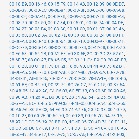
00-18-B9
,
00-16-46
,
00-15-F9
,
00-14-A8
,
00-12-D9
,
00-0E-D7
,
00-0E-39
,
00-0D-EC
,
00-0E-84
,
00-0B-BF
,
00-0C-30
,
00-0A-8B
,
00-0B-5F
,
00-0A-41
,
00-09-7B
,
00-09-7C
,
00-07-EB
,
00-08-A4
,
00-08-7D
,
00-07-50
,
00-07-84
,
00-05-01
,
00-05-74
,
00-04-DE
,
00-04-27
,
00-03-E4
,
00-03-A0
,
00-01-C9
,
00-01-C7
,
00-02-4A
,
00-03-6C
,
00-02-BA
,
00-02-7D
,
00-30-80
,
00-30-24
,
00-D0-FF
,
00-30-A3
,
00-30-40
,
00-B0-64
,
00-30-19
,
00-D0-97
,
00-30-71
,
00-D0-79
,
00-35-1A
,
00-CC-FC
,
00-8E-73
,
00-42-68
,
00-3A-7D
,
00-F6-63
,
00-56-2B
,
00-A2-EE
,
A0-3D-6F
,
2C-D0-2D
,
28-52-61
,
28-6F-7F
,
08-CC-A7
,
F8-A5-C5
,
2C-33-11
,
C4-B9-CD
,
2C-AB-EB
,
00-F8-2C
,
00-C1-B1
,
70-DF-2F
,
18-80-90
,
C4-44-A0
,
78-02-B1
,
38-90-A5
,
50-0F-80
,
6C-B2-AE
,
00-27-90
,
70-69-5A
,
00-72-78
,
B4-DE-31
,
A8-B4-56
,
70-B3-17
,
70-C9-C6
,
70-EA-1A
,
08-EC-F5
,
50-61-BF
,
00-B6-70
,
DC-39-79
,
BC-26-C7
,
70-6D-15
,
00-87-64
,
6C-AB-05
,
14-A2-A0
,
C4-C6-03
,
6C-5E-3B
,
00-90-6F
,
00-90-A6
,
00-90-AB
,
74-26-AC
,
B0-00-B4
,
28-34-A2
,
64-12-25
,
54-4A-00
,
50-67-AE
,
BC-16-F5
,
68-99-CD
,
F4-4E-05
,
0C-F5-A4
,
5C-FC-66
,
D0-A5-A6
,
3C-5E-C3
,
64-F6-9D
,
74-A2-E6
,
20-4C-9E
,
00-10-79
,
00-10-2F
,
00-60-2F
,
00-60-70
,
00-60-83
,
00-06-7C
,
54-78-1A
,
58-97-1E
,
CC-D5-39
,
20-BB-C0
,
4C-4E-35
,
7C-AD-74
,
10-F3-11
,
08-CC-68
,
D0-C7-89
,
F8-4F-57
,
34-DB-FD
,
5C-A4-8A
,
00-10-A6
,
E8-65-49
,
84-B5-17
,
04-62-73
,
9C-57-AD
,
F4-EA-67
,
44-2B-03
,