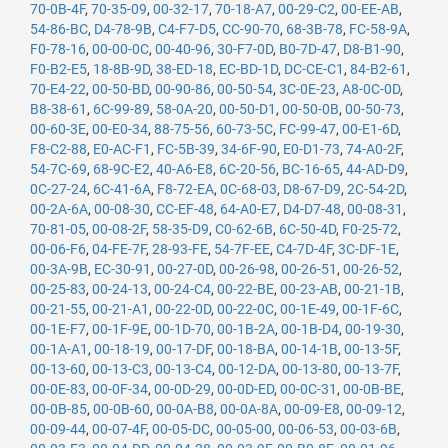
70-0B-4F
,
70-35-09
,
00-32-17
,
70-18-A7
,
00-29-C2
,
00-EE-AB
,
54-86-BC
,
D4-78-9B
,
C4-F7-D5
,
CC-90-70
,
68-3B-78
,
FC-58-9A
,
F0-78-16
,
00-00-0C
,
00-40-96
,
30-F7-0D
,
B0-7D-47
,
D8-B1-90
,
F0-B2-E5
,
18-8B-9D
,
38-ED-18
,
EC-BD-1D
,
DC-CE-C1
,
84-B2-61
,
70-E4-22
,
00-50-BD
,
00-90-86
,
00-50-54
,
3C-0E-23
,
A8-0C-0D
,
B8-38-61
,
6C-99-89
,
58-0A-20
,
00-50-D1
,
00-50-0B
,
00-50-73
,
00-60-3E
,
00-E0-34
,
88-75-56
,
60-73-5C
,
FC-99-47
,
00-E1-6D
,
F8-C2-88
,
E0-AC-F1
,
FC-5B-39
,
34-6F-90
,
E0-D1-73
,
74-A0-2F
,
54-7C-69
,
68-9C-E2
,
40-A6-E8
,
6C-20-56
,
BC-16-65
,
44-AD-D9
,
0C-27-24
,
6C-41-6A
,
F8-72-EA
,
0C-68-03
,
D8-67-D9
,
2C-54-2D
,
00-2A-6A
,
00-08-30
,
CC-EF-48
,
64-A0-E7
,
D4-D7-48
,
00-08-31
,
70-81-05
,
00-08-2F
,
58-35-D9
,
C0-62-6B
,
6C-50-4D
,
F0-25-72
,
00-06-F6
,
04-FE-7F
,
28-93-FE
,
54-7F-EE
,
C4-7D-4F
,
3C-DF-1E
,
00-3A-9B
,
EC-30-91
,
00-27-0D
,
00-26-98
,
00-26-51
,
00-26-52
,
00-25-83
,
00-24-13
,
00-24-C4
,
00-22-BE
,
00-23-AB
,
00-21-1B
,
00-21-55
,
00-21-A1
,
00-22-0D
,
00-22-0C
,
00-1E-49
,
00-1F-6C
,
00-1E-F7
,
00-1F-9E
,
00-1D-70
,
00-1B-2A
,
00-1B-D4
,
00-19-30
,
00-1A-A1
,
00-18-19
,
00-17-DF
,
00-18-BA
,
00-14-1B
,
00-13-5F
,
00-13-60
,
00-13-C3
,
00-13-C4
,
00-12-DA
,
00-13-80
,
00-13-7F
,
00-0E-83
,
00-0F-34
,
00-0D-29
,
00-0D-ED
,
00-0C-31
,
00-0B-BE
,
00-0B-85
,
00-0B-60
,
00-0A-B8
,
00-0A-8A
,
00-09-E8
,
00-09-12
,
00-09-44
,
00-07-4F
,
00-05-DC
,
00-05-00
,
00-06-53
,
00-03-6B
,