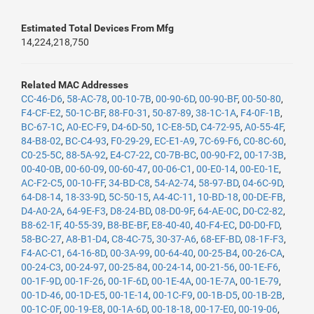
Estimated Total Devices From Mfg
14,224,218,750
Related MAC Addresses
CC-46-D6
,
58-AC-78
,
00-10-7B
,
00-90-6D
,
00-90-BF
,
00-50-80
,
F4-CF-E2
,
50-1C-BF
,
88-F0-31
,
50-87-89
,
38-1C-1A
,
F4-0F-1B
,
BC-67-1C
,
A0-EC-F9
,
D4-6D-50
,
1C-E8-5D
,
C4-72-95
,
A0-55-4F
,
84-B8-02
,
BC-C4-93
,
F0-29-29
,
EC-E1-A9
,
7C-69-F6
,
C0-8C-60
,
C0-25-5C
,
88-5A-92
,
E4-C7-22
,
C0-7B-BC
,
00-90-F2
,
00-17-3B
,
00-40-0B
,
00-60-09
,
00-60-47
,
00-06-C1
,
00-E0-14
,
00-E0-1E
,
AC-F2-C5
,
00-10-FF
,
34-BD-C8
,
54-A2-74
,
58-97-BD
,
04-6C-9D
,
64-D8-14
,
18-33-9D
,
5C-50-15
,
A4-4C-11
,
10-BD-18
,
00-DE-FB
,
D4-A0-2A
,
64-9E-F3
,
D8-24-BD
,
08-D0-9F
,
64-AE-0C
,
D0-C2-82
,
B8-62-1F
,
40-55-39
,
B8-BE-BF
,
E8-40-40
,
40-F4-EC
,
D0-D0-FD
,
58-BC-27
,
A8-B1-D4
,
C8-4C-75
,
30-37-A6
,
68-EF-BD
,
08-1F-F3
,
F4-AC-C1
,
64-16-8D
,
00-3A-99
,
00-64-40
,
00-25-B4
,
00-26-CA
,
00-24-C3
,
00-24-97
,
00-25-84
,
00-24-14
,
00-21-56
,
00-1E-F6
,
00-1F-9D
,
00-1F-26
,
00-1F-6D
,
00-1E-4A
,
00-1E-7A
,
00-1E-79
,
00-1D-46
,
00-1D-E5
,
00-1E-14
,
00-1C-F9
,
00-1B-D5
,
00-1B-2B
,
00-1C-0F
,
00-19-E8
,
00-1A-6D
,
00-18-18
,
00-17-E0
,
00-19-06
,