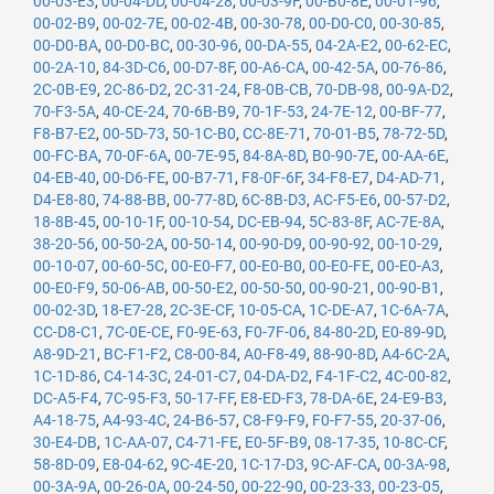
00-03-E3
,
00-04-DD
,
00-04-28
,
00-03-9F
,
00-B0-8E
,
00-01-96
,
00-02-B9
,
00-02-7E
,
00-02-4B
,
00-30-78
,
00-D0-C0
,
00-30-85
,
00-D0-BA
,
00-D0-BC
,
00-30-96
,
00-DA-55
,
04-2A-E2
,
00-62-EC
,
00-2A-10
,
84-3D-C6
,
00-D7-8F
,
00-A6-CA
,
00-42-5A
,
00-76-86
,
2C-0B-E9
,
2C-86-D2
,
2C-31-24
,
F8-0B-CB
,
70-DB-98
,
00-9A-D2
,
70-F3-5A
,
40-CE-24
,
70-6B-B9
,
70-1F-53
,
24-7E-12
,
00-BF-77
,
F8-B7-E2
,
00-5D-73
,
50-1C-B0
,
CC-8E-71
,
70-01-B5
,
78-72-5D
,
00-FC-BA
,
70-0F-6A
,
00-7E-95
,
84-8A-8D
,
B0-90-7E
,
00-AA-6E
,
04-EB-40
,
00-D6-FE
,
00-B7-71
,
F8-0F-6F
,
34-F8-E7
,
D4-AD-71
,
D4-E8-80
,
74-88-BB
,
00-77-8D
,
6C-8B-D3
,
AC-F5-E6
,
00-57-D2
,
18-8B-45
,
00-10-1F
,
00-10-54
,
DC-EB-94
,
5C-83-8F
,
AC-7E-8A
,
38-20-56
,
00-50-2A
,
00-50-14
,
00-90-D9
,
00-90-92
,
00-10-29
,
00-10-07
,
00-60-5C
,
00-E0-F7
,
00-E0-B0
,
00-E0-FE
,
00-E0-A3
,
00-E0-F9
,
50-06-AB
,
00-50-E2
,
00-50-50
,
00-90-21
,
00-90-B1
,
00-02-3D
,
18-E7-28
,
2C-3E-CF
,
10-05-CA
,
1C-DE-A7
,
1C-6A-7A
,
CC-D8-C1
,
7C-0E-CE
,
F0-9E-63
,
F0-7F-06
,
84-80-2D
,
E0-89-9D
,
A8-9D-21
,
BC-F1-F2
,
C8-00-84
,
A0-F8-49
,
88-90-8D
,
A4-6C-2A
,
1C-1D-86
,
C4-14-3C
,
24-01-C7
,
04-DA-D2
,
F4-1F-C2
,
4C-00-82
,
DC-A5-F4
,
7C-95-F3
,
50-17-FF
,
E8-ED-F3
,
78-DA-6E
,
24-E9-B3
,
A4-18-75
,
A4-93-4C
,
24-B6-57
,
C8-F9-F9
,
F0-F7-55
,
20-37-06
,
30-E4-DB
,
1C-AA-07
,
C4-71-FE
,
E0-5F-B9
,
08-17-35
,
10-8C-CF
,
58-8D-09
,
E8-04-62
,
9C-4E-20
,
1C-17-D3
,
9C-AF-CA
,
00-3A-98
,
00-3A-9A
,
00-26-0A
,
00-24-50
,
00-22-90
,
00-23-33
,
00-23-05
,