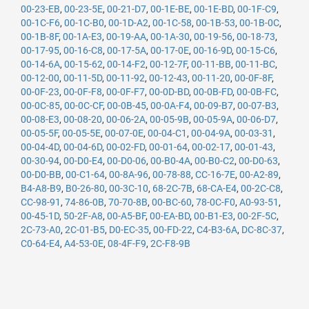
00-23-EB
,
00-23-5E
,
00-21-D7
,
00-1E-BE
,
00-1E-BD
,
00-1F-C9
,
00-1C-F6
,
00-1C-B0
,
00-1D-A2
,
00-1C-58
,
00-1B-53
,
00-1B-0C
,
00-1B-8F
,
00-1A-E3
,
00-19-AA
,
00-1A-30
,
00-19-56
,
00-18-73
,
00-17-95
,
00-16-C8
,
00-17-5A
,
00-17-0E
,
00-16-9D
,
00-15-C6
,
00-14-6A
,
00-15-62
,
00-14-F2
,
00-12-7F
,
00-11-BB
,
00-11-BC
,
00-12-00
,
00-11-5D
,
00-11-92
,
00-12-43
,
00-11-20
,
00-0F-8F
,
00-0F-23
,
00-0F-F8
,
00-0F-F7
,
00-0D-BD
,
00-0B-FD
,
00-0B-FC
,
00-0C-85
,
00-0C-CF
,
00-0B-45
,
00-0A-F4
,
00-09-B7
,
00-07-B3
,
00-08-E3
,
00-08-20
,
00-06-2A
,
00-05-9B
,
00-05-9A
,
00-06-D7
,
00-05-5F
,
00-05-5E
,
00-07-0E
,
00-04-C1
,
00-04-9A
,
00-03-31
,
00-04-4D
,
00-04-6D
,
00-02-FD
,
00-01-64
,
00-02-17
,
00-01-43
,
00-30-94
,
00-D0-E4
,
00-D0-06
,
00-B0-4A
,
00-B0-C2
,
00-D0-63
,
00-D0-BB
,
00-C1-64
,
00-8A-96
,
00-78-88
,
CC-16-7E
,
00-A2-89
,
B4-A8-B9
,
B0-26-80
,
00-3C-10
,
68-2C-7B
,
68-CA-E4
,
00-2C-C8
,
CC-98-91
,
74-86-0B
,
70-70-8B
,
00-BC-60
,
78-0C-F0
,
A0-93-51
,
00-45-1D
,
50-2F-A8
,
00-A5-BF
,
00-EA-BD
,
00-B1-E3
,
00-2F-5C
,
2C-73-A0
,
2C-01-B5
,
D0-EC-35
,
00-FD-22
,
C4-B3-6A
,
DC-8C-37
,
C0-64-E4
,
A4-53-0E
,
08-4F-F9
,
2C-F8-9B