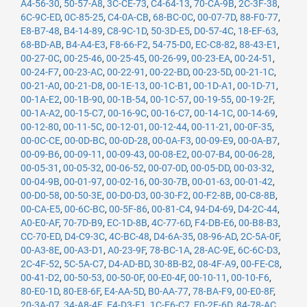
A4-56-30
,
50-57-A8
,
3C-CE-73
,
C4-64-13
,
70-CA-9B
,
2C-3F-38
,
6C-9C-ED
,
0C-85-25
,
C4-0A-CB
,
68-BC-0C
,
00-07-7D
,
88-F0-77
,
E8-B7-48
,
B4-14-89
,
C8-9C-1D
,
50-3D-E5
,
D0-57-4C
,
18-EF-63
,
68-BD-AB
,
B4-A4-E3
,
F8-66-F2
,
54-75-D0
,
EC-C8-82
,
88-43-E1
,
00-27-0C
,
00-25-46
,
00-25-45
,
00-26-99
,
00-23-EA
,
00-24-51
,
00-24-F7
,
00-23-AC
,
00-22-91
,
00-22-BD
,
00-23-5D
,
00-21-1C
,
00-21-A0
,
00-21-D8
,
00-1E-13
,
00-1C-B1
,
00-1D-A1
,
00-1D-71
,
00-1A-E2
,
00-1B-90
,
00-1B-54
,
00-1C-57
,
00-19-55
,
00-19-2F
,
00-1A-A2
,
00-15-C7
,
00-16-9C
,
00-16-C7
,
00-14-1C
,
00-14-69
,
00-12-80
,
00-11-5C
,
00-12-01
,
00-12-44
,
00-11-21
,
00-0F-35
,
00-0C-CE
,
00-0D-BC
,
00-0D-28
,
00-0A-F3
,
00-09-E9
,
00-0A-B7
,
00-09-B6
,
00-09-11
,
00-09-43
,
00-08-E2
,
00-07-B4
,
00-06-28
,
00-05-31
,
00-05-32
,
00-06-52
,
00-07-0D
,
00-05-DD
,
00-03-32
,
00-04-9B
,
00-01-97
,
00-02-16
,
00-30-7B
,
00-01-63
,
00-01-42
,
00-D0-58
,
00-50-3E
,
00-D0-D3
,
00-30-F2
,
00-F2-8B
,
00-C8-8B
,
00-CA-E5
,
00-6C-BC
,
00-5F-86
,
00-81-C4
,
94-D4-69
,
D4-2C-44
,
A0-E0-AF
,
70-7D-B9
,
EC-1D-8B
,
4C-77-6D
,
F4-DB-E6
,
00-B8-B3
,
CC-70-ED
,
D4-C9-3C
,
4C-BC-48
,
D4-6A-35
,
08-96-AD
,
2C-5A-0F
,
00-A3-8E
,
00-A3-D1
,
A0-23-9F
,
78-BC-1A
,
28-AC-9E
,
6C-6C-D3
,
2C-4F-52
,
5C-5A-C7
,
D4-AD-BD
,
30-8B-B2
,
08-4F-A9
,
00-FE-C8
,
00-41-D2
,
00-50-53
,
00-50-0F
,
00-E0-4F
,
00-10-11
,
00-10-F6
,
80-E0-1D
,
80-E8-6F
,
E4-AA-5D
,
B0-AA-77
,
78-BA-F9
,
00-E0-8F
,
20-3A-07
,
34-A8-4E
,
E4-D3-F1
,
1C-E6-C7
,
E0-2F-6D
,
84-78-AC
,