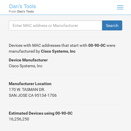
Dan's Tools
Toggl
From
Dan's Tools
navig
Devices with MAC addresses that start with
00-90-0C
were
manufactured by
Cisco Systems, Inc
Device Manufacturer
Cisco Systems, Inc
Manufacturer Location
170 W. TASMAN DR.
SAN JOSE CA 95134-1706
Estimated Devices using 00-90-0C
16,256,250