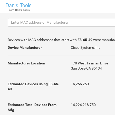
Dan's Tools
From
Dan's Tools
Devices with MAC addresses that start with
E8-65-49
were manufac
Device Manufacturer
Cisco Systems, Inc
Manufacturer Location
170 West Tasman Drive
San Jose CA 95134
Estimated Devices using E8-65-
16,256,250
49
Estimated Total Devices From
14,224,218,750
Mfg