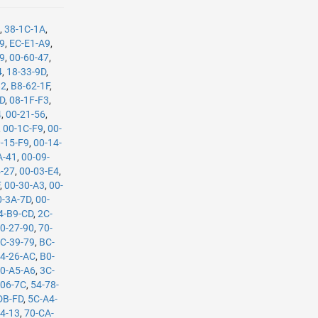
9
,
38-1C-1A
,
29
,
EC-E1-A9
,
09
,
00-60-47
,
4
,
18-33-9D
,
82
,
B8-62-1F
,
BD
,
08-1F-F3
,
4
,
00-21-56
,
,
00-1C-F9
,
00-
-15-F9
,
00-14-
A-41
,
00-09-
4-27
,
00-03-E4
,
F
,
00-30-A3
,
00-
0-3A-7D
,
00-
4-B9-CD
,
2C-
0-27-90
,
70-
C-39-79
,
BC-
4-26-AC
,
B0-
0-A5-A6
,
3C-
-06-7C
,
54-78-
DB-FD
,
5C-A4-
4-13
,
70-CA-