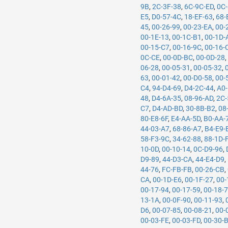
9B
,
2C-3F-38
,
6C-9C-ED
,
0C-
E5
,
D0-57-4C
,
18-EF-63
,
68-
45
,
00-26-99
,
00-23-EA
,
00-
00-1E-13
,
00-1C-B1
,
00-1D-
00-15-C7
,
00-16-9C
,
00-16-
0C-CE
,
00-0D-BC
,
00-0D-28
06-28
,
00-05-31
,
00-05-32
,
63
,
00-01-42
,
00-D0-58
,
00-
C4
,
94-D4-69
,
D4-2C-44
,
A0-
48
,
D4-6A-35
,
08-96-AD
,
2C-
C7
,
D4-AD-BD
,
30-8B-B2
,
08
80-E8-6F
,
E4-AA-5D
,
B0-AA-
44-03-A7
,
68-86-A7
,
B4-E9-
58-F3-9C
,
34-62-88
,
88-1D-
10-0D
,
00-10-14
,
0C-D9-96
,
D9-89
,
44-D3-CA
,
44-E4-D9
,
44-76
,
FC-FB-FB
,
00-26-CB
,
CA
,
00-1D-E6
,
00-1F-27
,
00-
00-17-94
,
00-17-59
,
00-18-
13-1A
,
00-0F-90
,
00-11-93
,
D6
,
00-07-85
,
00-08-21
,
00-
00-03-FE
,
00-03-FD
,
00-30-