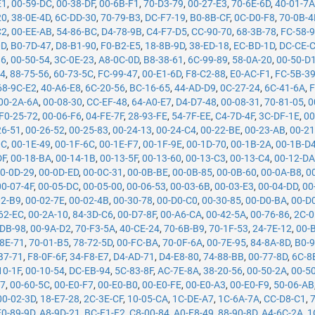
E1
,
00-59-DC
,
00-38-DF
,
00-6B-F1
,
70-D3-79
,
00-27-E3
,
70-6E-6D
,
40-01-7
20
,
38-0E-4D
,
6C-DD-30
,
70-79-B3
,
DC-F7-19
,
B0-8B-CF
,
0C-D0-F8
,
70-0B-4
C2
,
00-EE-AB
,
54-86-BC
,
D4-78-9B
,
C4-F7-D5
,
CC-90-70
,
68-3B-78
,
FC-58-
0D
,
B0-7D-47
,
D8-B1-90
,
F0-B2-E5
,
18-8B-9D
,
38-ED-18
,
EC-BD-1D
,
DC-CE-
86
,
00-50-54
,
3C-0E-23
,
A8-0C-0D
,
B8-38-61
,
6C-99-89
,
58-0A-20
,
00-50-D
34
,
88-75-56
,
60-73-5C
,
FC-99-47
,
00-E1-6D
,
F8-C2-88
,
E0-AC-F1
,
FC-5B-3
68-9C-E2
,
40-A6-E8
,
6C-20-56
,
BC-16-65
,
44-AD-D9
,
0C-27-24
,
6C-41-6A
,
F
00-2A-6A
,
00-08-30
,
CC-EF-48
,
64-A0-E7
,
D4-D7-48
,
00-08-31
,
70-81-05
,
0
F0-25-72
,
00-06-F6
,
04-FE-7F
,
28-93-FE
,
54-7F-EE
,
C4-7D-4F
,
3C-DF-1E
,
00
26-51
,
00-26-52
,
00-25-83
,
00-24-13
,
00-24-C4
,
00-22-BE
,
00-23-AB
,
00-21
0C
,
00-1E-49
,
00-1F-6C
,
00-1E-F7
,
00-1F-9E
,
00-1D-70
,
00-1B-2A
,
00-1B-D
DF
,
00-18-BA
,
00-14-1B
,
00-13-5F
,
00-13-60
,
00-13-C3
,
00-13-C4
,
00-12-D
0-0D-29
,
00-0D-ED
,
00-0C-31
,
00-0B-BE
,
00-0B-85
,
00-0B-60
,
00-0A-B8
,
0
00-07-4F
,
00-05-DC
,
00-05-00
,
00-06-53
,
00-03-6B
,
00-03-E3
,
00-04-DD
,
00
02-B9
,
00-02-7E
,
00-02-4B
,
00-30-78
,
00-D0-C0
,
00-30-85
,
00-D0-BA
,
00-D
62-EC
,
00-2A-10
,
84-3D-C6
,
00-D7-8F
,
00-A6-CA
,
00-42-5A
,
00-76-86
,
2C-0
-DB-98
,
00-9A-D2
,
70-F3-5A
,
40-CE-24
,
70-6B-B9
,
70-1F-53
,
24-7E-12
,
00-
8E-71
,
70-01-B5
,
78-72-5D
,
00-FC-BA
,
70-0F-6A
,
00-7E-95
,
84-8A-8D
,
B0-9
B7-71
,
F8-0F-6F
,
34-F8-E7
,
D4-AD-71
,
D4-E8-80
,
74-88-BB
,
00-77-8D
,
6C-8
10-1F
,
00-10-54
,
DC-EB-94
,
5C-83-8F
,
AC-7E-8A
,
38-20-56
,
00-50-2A
,
00-5
07
,
00-60-5C
,
00-E0-F7
,
00-E0-B0
,
00-E0-FE
,
00-E0-A3
,
00-E0-F9
,
50-06-AB
00-02-3D
,
18-E7-28
,
2C-3E-CF
,
10-05-CA
,
1C-DE-A7
,
1C-6A-7A
,
CC-D8-C1
,
E0-89-9D
,
A8-9D-21
,
BC-F1-F2
,
C8-00-84
,
A0-F8-49
,
88-90-8D
,
A4-6C-2A
,
1