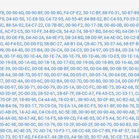
-7B
,
00-90-6D
,
00-90-BF
,
00-50-80
,
F4-CF-E2
,
50-1C-BF
,
88-F0-31
,
50-87-8
F9
,
D4-6D-50
,
1C-E8-5D
,
C4-72-95
,
A0-55-4F
,
84-B8-02
,
BC-C4-93
,
F0-29-
5C
,
88-5A-92
,
E4-C7-22
,
C0-7B-BC
,
00-90-F2
,
00-17-3B
,
00-40-0B
,
00-60-
1E
,
AC-F2-C5
,
00-10-FF
,
34-BD-C8
,
54-A2-74
,
58-97-BD
,
04-6C-9D
,
64-D8-1
18
,
00-DE-FB
,
D4-A0-2A
,
64-9E-F3
,
D8-24-BD
,
08-D0-9F
,
64-AE-0C
,
D0-C2-
40
,
40-F4-EC
,
D0-D0-FD
,
58-BC-27
,
A8-B1-D4
,
C8-4C-75
,
30-37-A6
,
68-EF-
99
,
00-64-40
,
00-25-B4
,
00-26-CA
,
00-24-C3
,
00-24-97
,
00-25-84
,
00-24-1
26
,
00-1F-6D
,
00-1E-4A
,
00-1E-7A
,
00-1E-79
,
00-1D-46
,
00-1D-E5
,
00-1E-14
00-19-E8
,
00-1A-6D
,
00-18-18
,
00-17-E0
,
00-19-06
,
00-18-B9
,
00-16-46
,
00
0E-39
,
00-0D-EC
,
00-0E-84
,
00-0B-BF
,
00-0C-30
,
00-0A-8B
,
00-0B-5F
,
00-0
08-A4
,
00-08-7D
,
00-07-50
,
00-07-84
,
00-05-01
,
00-05-74
,
00-04-DE
,
00-0
C7
,
00-02-4A
,
00-03-6C
,
00-02-BA
,
00-02-7D
,
00-30-80
,
00-30-24
,
00-D0-F
00-D0-97
,
00-30-71
,
00-D0-79
,
00-35-1A
,
00-CC-FC
,
00-8E-73
,
00-42-68
,
0
A0-3D-6F
,
2C-D0-2D
,
28-52-61
,
28-6F-7F
,
08-CC-A7
,
F8-A5-C5
,
2C-33-11
,
C
,
70-DF-2F
,
18-80-90
,
C4-44-A0
,
78-02-B1
,
38-90-A5
,
50-0F-80
,
6C-B2-AE
,
0
A8-B4-56
,
70-B3-17
,
70-C9-C6
,
70-EA-1A
,
08-EC-F5
,
50-61-BF
,
00-B6-70
,
D
6C-AB-05
,
14-A2-A0
,
C4-C6-03
,
6C-5E-3B
,
00-90-6F
,
00-90-A6
,
00-90-AB
,
7
54-4A-00
,
50-67-AE
,
BC-16-F5
,
68-99-CD
,
F4-4E-05
,
0C-F5-A4
,
5C-FC-66
,
D
20-4C-9E
,
00-90-0C
,
00-10-79
,
00-10-2F
,
00-60-2F
,
00-60-70
,
00-60-83
,
00
-BB-C0
,
4C-4E-35
,
7C-AD-74
,
10-F3-11
,
08-CC-68
,
D0-C7-89
,
F8-4F-57
,
34-
62-73
,
9C-57-AD
,
F4-EA-67
,
44-2B-03
,
A4-56-30
,
50-57-A8
,
3C-CE-73
,
C4-6