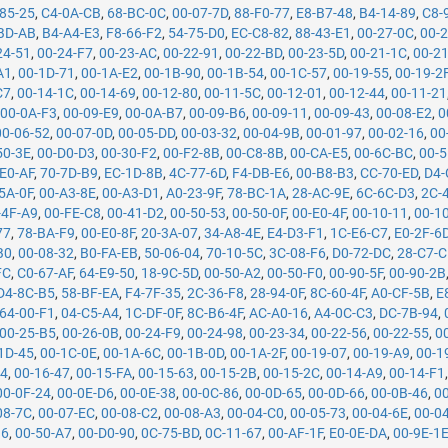
85-25
,
C4-0A-CB
,
68-BC-0C
,
00-07-7D
,
88-F0-77
,
E8-B7-48
,
B4-14-89
,
C8-
BD-AB
,
B4-A4-E3
,
F8-66-F2
,
54-75-D0
,
EC-C8-82
,
88-43-E1
,
00-27-0C
,
00-
24-51
,
00-24-F7
,
00-23-AC
,
00-22-91
,
00-22-BD
,
00-23-5D
,
00-21-1C
,
00-2
A1
,
00-1D-71
,
00-1A-E2
,
00-1B-90
,
00-1B-54
,
00-1C-57
,
00-19-55
,
00-19-2
C7
,
00-14-1C
,
00-14-69
,
00-12-80
,
00-11-5C
,
00-12-01
,
00-12-44
,
00-11-21
,
00-0A-F3
,
00-09-E9
,
00-0A-B7
,
00-09-B6
,
00-09-11
,
00-09-43
,
00-08-E2
,
0
00-06-52
,
00-07-0D
,
00-05-DD
,
00-03-32
,
00-04-9B
,
00-01-97
,
00-02-16
,
00
50-3E
,
00-D0-D3
,
00-30-F2
,
00-F2-8B
,
00-C8-8B
,
00-CA-E5
,
00-6C-BC
,
00-5
E0-AF
,
70-7D-B9
,
EC-1D-8B
,
4C-77-6D
,
F4-DB-E6
,
00-B8-B3
,
CC-70-ED
,
D4-
5A-0F
,
00-A3-8E
,
00-A3-D1
,
A0-23-9F
,
78-BC-1A
,
28-AC-9E
,
6C-6C-D3
,
2C-
-4F-A9
,
00-FE-C8
,
00-41-D2
,
00-50-53
,
00-50-0F
,
00-E0-4F
,
00-10-11
,
00-1
77
,
78-BA-F9
,
00-E0-8F
,
20-3A-07
,
34-A8-4E
,
E4-D3-F1
,
1C-E6-C7
,
E0-2F-6
B0
,
00-08-32
,
B0-FA-EB
,
50-06-04
,
70-10-5C
,
3C-08-F6
,
D0-72-DC
,
28-C7-
FC
,
C0-67-AF
,
64-E9-50
,
18-9C-5D
,
00-50-A2
,
00-50-F0
,
00-90-5F
,
00-90-2B
D4-8C-B5
,
58-BF-EA
,
F4-7F-35
,
2C-36-F8
,
28-94-0F
,
8C-60-4F
,
A0-CF-5B
,
E
64-00-F1
,
04-C5-A4
,
1C-DF-0F
,
8C-B6-4F
,
AC-A0-16
,
A4-0C-C3
,
DC-7B-94
,
00-25-B5
,
00-26-0B
,
00-24-F9
,
00-24-98
,
00-23-34
,
00-22-56
,
00-22-55
,
0
1D-45
,
00-1C-0E
,
00-1A-6C
,
00-1B-0D
,
00-1A-2F
,
00-19-07
,
00-19-A9
,
00-1
74
,
00-16-47
,
00-15-FA
,
00-15-63
,
00-15-2B
,
00-15-2C
,
00-14-A9
,
00-14-F1
00-0F-24
,
00-0E-D6
,
00-0E-38
,
00-0C-86
,
00-0D-65
,
00-0D-66
,
00-0B-46
,
0
08-7C
,
00-07-EC
,
00-08-C2
,
00-08-A3
,
00-04-C0
,
00-05-73
,
00-04-6E
,
00-0
B6
,
00-50-A7
,
00-D0-90
,
0C-75-BD
,
0C-11-67
,
00-AF-1F
,
E0-0E-DA
,
00-9E-1