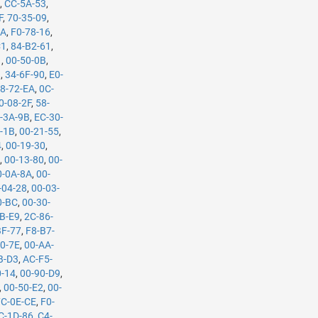
A
,
CC-5A-53
,
F
,
70-35-09
,
9A
,
F0-78-16
,
C1
,
84-B2-61
,
1
,
00-50-0B
,
9
,
34-6F-90
,
E0-
8-72-EA
,
0C-
0-08-2F
,
58-
-3A-9B
,
EC-30-
-1B
,
00-21-55
,
4
,
00-19-30
,
A
,
00-13-80
,
00-
0-0A-8A
,
00-
-04-28
,
00-03-
0-BC
,
00-30-
B-E9
,
2C-86-
BF-77
,
F8-B7-
0-7E
,
00-AA-
B-D3
,
AC-F5-
0-14
,
00-90-D9
,
,
00-50-E2
,
00-
7C-0E-CE
,
F0-
C-1D-86
,
C4-