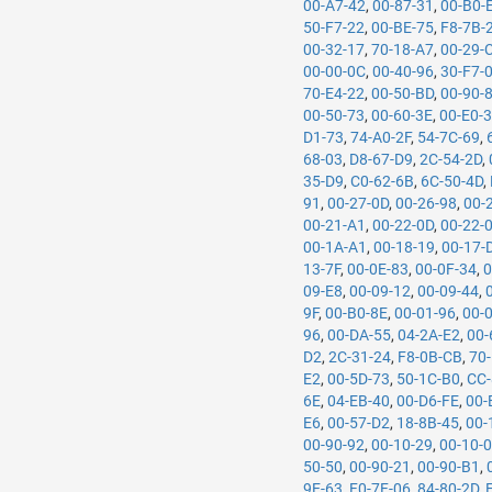
00-A7-42
,
00-87-31
,
00-B0-
50-F7-22
,
00-BE-75
,
F8-7B-
00-32-17
,
70-18-A7
,
00-29-
00-00-0C
,
00-40-96
,
30-F7-
70-E4-22
,
00-50-BD
,
00-90-
00-50-73
,
00-60-3E
,
00-E0-
D1-73
,
74-A0-2F
,
54-7C-69
,
68-03
,
D8-67-D9
,
2C-54-2D
,
35-D9
,
C0-62-6B
,
6C-50-4D
,
91
,
00-27-0D
,
00-26-98
,
00-
00-21-A1
,
00-22-0D
,
00-22-
00-1A-A1
,
00-18-19
,
00-17-
13-7F
,
00-0E-83
,
00-0F-34
,
0
09-E8
,
00-09-12
,
00-09-44
,
9F
,
00-B0-8E
,
00-01-96
,
00-
96
,
00-DA-55
,
04-2A-E2
,
00-
D2
,
2C-31-24
,
F8-0B-CB
,
70
E2
,
00-5D-73
,
50-1C-B0
,
CC-
6E
,
04-EB-40
,
00-D6-FE
,
00-
E6
,
00-57-D2
,
18-8B-45
,
00-
00-90-92
,
00-10-29
,
00-10-
50-50
,
00-90-21
,
00-90-B1
,
9E-63
,
F0-7F-06
,
84-80-2D
,