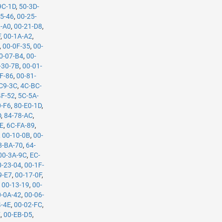
9C-1D
,
50-3D-
25-46
,
00-25-
1-A0
,
00-21-D8
,
F
,
00-1A-A2
,
,
00-0F-35
,
00-
0-07-B4
,
00-
-30-7B
,
00-01-
F-86
,
00-81-
C9-3C
,
4C-BC-
4F-52
,
5C-5A-
0-F6
,
80-E0-1D
,
D
,
84-78-AC
,
CE
,
6C-FA-89
,
,
00-10-0B
,
00-
8-BA-70
,
64-
00-3A-9C
,
EC-
0-23-04
,
00-1F-
9-E7
,
00-17-0F
,
,
00-13-19
,
00-
0-0A-42
,
00-06-
4-4E
,
00-02-FC
,
E
,
00-EB-D5
,