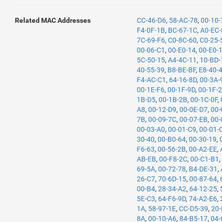
Related MAC Addresses
CC-46-D6
,
58-AC-78
,
00-10
F4-0F-1B
,
BC-67-1C
,
A0-EC-
7C-69-F6
,
C0-8C-60
,
C0-25-
00-06-C1
,
00-E0-14
,
00-E0-
5C-50-15
,
A4-4C-11
,
10-BD-
40-55-39
,
B8-BE-BF
,
E8-40-
F4-AC-C1
,
64-16-8D
,
00-3A-
00-1E-F6
,
00-1F-9D
,
00-1F-
1B-D5
,
00-1B-2B
,
00-1C-0F
,
A8
,
00-12-D9
,
00-0E-D7
,
00-
7B
,
00-09-7C
,
00-07-EB
,
00-
00-03-A0
,
00-01-C9
,
00-01-
30-40
,
00-B0-64
,
00-30-19
,
F6-63
,
00-56-2B
,
00-A2-EE
,
AB-EB
,
00-F8-2C
,
00-C1-B1
69-5A
,
00-72-78
,
B4-DE-31
,
26-C7
,
70-6D-15
,
00-87-64
,
00-B4
,
28-34-A2
,
64-12-25
,
5E-C3
,
64-F6-9D
,
74-A2-E6
,
1A
,
58-97-1E
,
CC-D5-39
,
20
8A
,
00-10-A6
,
84-B5-17
,
04-