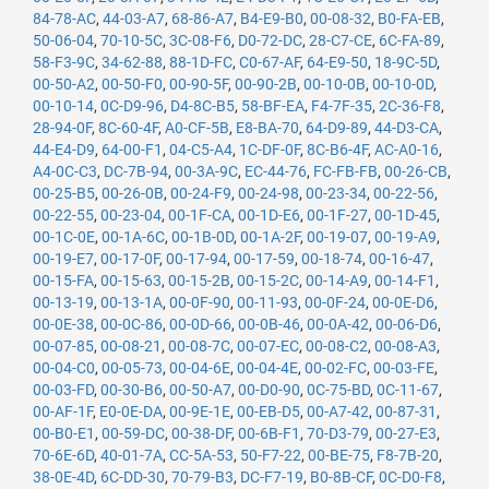
84-78-AC
,
44-03-A7
,
68-86-A7
,
B4-E9-B0
,
00-08-32
,
B0-FA-EB
,
50-06-04
,
70-10-5C
,
3C-08-F6
,
D0-72-DC
,
28-C7-CE
,
6C-FA-89
,
58-F3-9C
,
34-62-88
,
88-1D-FC
,
C0-67-AF
,
64-E9-50
,
18-9C-5D
,
00-50-A2
,
00-50-F0
,
00-90-5F
,
00-90-2B
,
00-10-0B
,
00-10-0D
,
00-10-14
,
0C-D9-96
,
D4-8C-B5
,
58-BF-EA
,
F4-7F-35
,
2C-36-F8
,
28-94-0F
,
8C-60-4F
,
A0-CF-5B
,
E8-BA-70
,
64-D9-89
,
44-D3-CA
,
44-E4-D9
,
64-00-F1
,
04-C5-A4
,
1C-DF-0F
,
8C-B6-4F
,
AC-A0-16
,
A4-0C-C3
,
DC-7B-94
,
00-3A-9C
,
EC-44-76
,
FC-FB-FB
,
00-26-CB
,
00-25-B5
,
00-26-0B
,
00-24-F9
,
00-24-98
,
00-23-34
,
00-22-56
,
00-22-55
,
00-23-04
,
00-1F-CA
,
00-1D-E6
,
00-1F-27
,
00-1D-45
,
00-1C-0E
,
00-1A-6C
,
00-1B-0D
,
00-1A-2F
,
00-19-07
,
00-19-A9
,
00-19-E7
,
00-17-0F
,
00-17-94
,
00-17-59
,
00-18-74
,
00-16-47
,
00-15-FA
,
00-15-63
,
00-15-2B
,
00-15-2C
,
00-14-A9
,
00-14-F1
,
00-13-19
,
00-13-1A
,
00-0F-90
,
00-11-93
,
00-0F-24
,
00-0E-D6
,
00-0E-38
,
00-0C-86
,
00-0D-66
,
00-0B-46
,
00-0A-42
,
00-06-D6
,
00-07-85
,
00-08-21
,
00-08-7C
,
00-07-EC
,
00-08-C2
,
00-08-A3
,
00-04-C0
,
00-05-73
,
00-04-6E
,
00-04-4E
,
00-02-FC
,
00-03-FE
,
00-03-FD
,
00-30-B6
,
00-50-A7
,
00-D0-90
,
0C-75-BD
,
0C-11-67
,
00-AF-1F
,
E0-0E-DA
,
00-9E-1E
,
00-EB-D5
,
00-A7-42
,
00-87-31
,
00-B0-E1
,
00-59-DC
,
00-38-DF
,
00-6B-F1
,
70-D3-79
,
00-27-E3
,
70-6E-6D
,
40-01-7A
,
CC-5A-53
,
50-F7-22
,
00-BE-75
,
F8-7B-20
,
38-0E-4D
,
6C-DD-30
,
70-79-B3
,
DC-F7-19
,
B0-8B-CF
,
0C-D0-F8
,