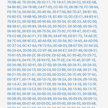
70-0B-4F
,
70-35-09
,
00-32-17
,
70-18-A7
,
00-29-C2
,
00-EE-AB
,
54-86-BC
,
D4-78-9B
,
C4-F7-D5
,
CC-90-70
,
68-3B-78
,
FC-58-9A
,
F0-78-16
,
00-00-0C
,
00-40-96
,
30-F7-0D
,
B0-7D-47
,
D8-B1-90
,
F0-B2-E5
,
18-8B-9D
,
38-ED-18
,
EC-BD-1D
,
DC-CE-C1
,
84-B2-61
,
70-E4-22
,
00-50-BD
,
00-90-86
,
00-50-54
,
3C-0E-23
,
A8-0C-0D
,
B8-38-61
,
6C-99-89
,
58-0A-20
,
00-50-D1
,
00-50-0B
,
00-50-73
,
00-60-3E
,
00-E0-34
,
88-75-56
,
60-73-5C
,
FC-99-47
,
00-E1-6D
,
F8-C2-88
,
E0-AC-F1
,
FC-5B-39
,
34-6F-90
,
E0-D1-73
,
74-A0-2F
,
54-7C-69
,
68-9C-E2
,
40-A6-E8
,
6C-20-56
,
BC-16-65
,
44-AD-D9
,
0C-27-24
,
6C-41-6A
,
F8-72-EA
,
0C-68-03
,
D8-67-D9
,
2C-54-2D
,
00-2A-6A
,
00-08-30
,
CC-EF-48
,
64-A0-E7
,
D4-D7-48
,
00-08-31
,
70-81-05
,
00-08-2F
,
58-35-D9
,
C0-62-6B
,
6C-50-4D
,
F0-25-72
,
00-06-F6
,
04-FE-7F
,
28-93-FE
,
54-7F-EE
,
C4-7D-4F
,
3C-DF-1E
,
00-3A-9B
,
EC-30-91
,
00-27-0D
,
00-26-98
,
00-26-51
,
00-26-52
,
00-25-83
,
00-24-13
,
00-24-C4
,
00-22-BE
,
00-23-AB
,
00-21-1B
,
00-21-55
,
00-21-A1
,
00-22-0D
,
00-22-0C
,
00-1E-49
,
00-1F-6C
,
00-1E-F7
,
00-1F-9E
,
00-1D-70
,
00-1B-2A
,
00-1B-D4
,
00-19-30
,
00-1A-A1
,
00-18-19
,
00-17-DF
,
00-18-BA
,
00-14-1B
,
00-13-5F
,
00-13-60
,
00-13-C3
,
00-13-C4
,
00-12-DA
,
00-13-80
,
00-13-7F
,
00-0E-83
,
00-0F-34
,
00-0D-29
,
00-0D-ED
,
00-0C-31
,
00-0B-BE
,
00-0B-85
,
00-0B-60
,
00-0A-B8
,
00-0A-8A
,
00-09-E8
,
00-09-12
,
00-09-44
,
00-07-4F
,
00-05-DC
,
00-05-00
,
00-06-53
,
00-03-6B
,