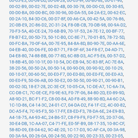
00-03-E3
,
00-04-DD
,
00-04-28
,
00-03-9F
,
00-B0-8E
,
00-01-96
,
00-02-B9
,
00-02-7E
,
00-02-4B
,
00-30-78
,
00-D0-C0
,
00-30-85
,
00-D0-BA
,
00-D0-BC
,
00-30-96
,
00-DA-55
,
04-2A-E2
,
00-62-EC
,
00-2A-10
,
84-3D-C6
,
00-D7-8F
,
00-A6-CA
,
00-42-5A
,
00-76-86
,
2C-0B-E9
,
2C-86-D2
,
2C-31-24
,
F8-0B-CB
,
70-DB-98
,
00-9A-D2
,
70-F3-5A
,
40-CE-24
,
70-6B-B9
,
70-1F-53
,
24-7E-12
,
00-BF-77
,
F8-B7-E2
,
00-5D-73
,
50-1C-B0
,
CC-8E-71
,
70-01-B5
,
78-72-5D
,
00-FC-BA
,
70-0F-6A
,
00-7E-95
,
84-8A-8D
,
B0-90-7E
,
00-AA-6E
,
04-EB-40
,
00-D6-FE
,
00-B7-71
,
F8-0F-6F
,
34-F8-E7
,
D4-AD-71
,
D4-E8-80
,
74-88-BB
,
00-77-8D
,
6C-8B-D3
,
AC-F5-E6
,
00-57-D2
,
18-8B-45
,
00-10-1F
,
00-10-54
,
DC-EB-94
,
5C-83-8F
,
AC-7E-8A
,
38-20-56
,
00-50-2A
,
00-50-14
,
00-90-D9
,
00-90-92
,
00-10-29
,
00-10-07
,
00-60-5C
,
00-E0-F7
,
00-E0-B0
,
00-E0-FE
,
00-E0-A3
,
00-E0-F9
,
50-06-AB
,
00-50-E2
,
00-50-50
,
00-90-21
,
00-90-B1
,
00-02-3D
,
18-E7-28
,
2C-3E-CF
,
10-05-CA
,
1C-DE-A7
,
1C-6A-7A
,
CC-D8-C1
,
7C-0E-CE
,
F0-9E-63
,
F0-7F-06
,
84-80-2D
,
E0-89-9D
,
A8-9D-21
,
BC-F1-F2
,
C8-00-84
,
A0-F8-49
,
88-90-8D
,
A4-6C-2A
,
1C-1D-86
,
C4-14-3C
,
24-01-C7
,
04-DA-D2
,
F4-1F-C2
,
4C-00-82
,
DC-A5-F4
,
7C-95-F3
,
50-17-FF
,
E8-ED-F3
,
78-DA-6E
,
24-E9-B3
,
A4-18-75
,
A4-93-4C
,
24-B6-57
,
C8-F9-F9
,
F0-F7-55
,
20-37-06
,
30-E4-DB
,
1C-AA-07
,
C4-71-FE
,
E0-5F-B9
,
08-17-35
,
10-8C-CF
,
58-8D-09
,
E8-04-62
,
9C-4E-20
,
1C-17-D3
,
9C-AF-CA
,
00-3A-98
,
00-3A-9A
,
00-26-0A
,
00-24-50
,
00-22-90
,
00-23-33
,
00-23-05
,