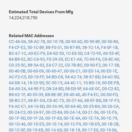
Estimated Total Devices From Mfg
14,224,218,750
Related MAC Addresses
CC-46-D6
,
58-AC-78
,
00-10-7B
,
00-90-6D
,
00-90-BF
,
00-50-80
,
F4-CF-E2
,
50-1C-BF
,
88-F0-31
,
50-87-89
,
38-1C-1A
,
F4-0F-1B
,
BC-67-1C
,
A0-EC-F9
,
D4-6D-50
,
1C-E8-5D
,
C4-72-95
,
A0-55-4F
,
84-B8-02
,
BC-C4-93
,
F0-29-29
,
EC-E1-A9
,
7C-69-F6
,
C0-8C-60
,
C0-25-5C
,
88-5A-92
,
E4-C7-22
,
C0-7B-BC
,
00-90-F2
,
00-17-3B
,
00-40-0B
,
00-60-09
,
00-60-47
,
00-06-C1
,
00-E0-14
,
00-E0-1E
,
AC-F2-C5
,
00-10-FF
,
34-BD-C8
,
54-A2-74
,
58-97-BD
,
04-6C-9D
,
64-D8-14
,
18-33-9D
,
5C-50-15
,
A4-4C-11
,
10-BD-18
,
00-DE-FB
,
D4-A0-2A
,
64-9E-F3
,
D8-24-BD
,
08-D0-9F
,
64-AE-0C
,
D0-C2-82
,
B8-62-1F
,
40-55-39
,
B8-BE-BF
,
E8-40-40
,
40-F4-EC
,
D0-D0-FD
,
58-BC-27
,
A8-B1-D4
,
C8-4C-75
,
30-37-A6
,
68-EF-BD
,
08-1F-F3
,
F4-AC-C1
,
64-16-8D
,
00-3A-99
,
00-64-40
,
00-25-B4
,
00-26-CA
,
00-24-C3
,
00-24-97
,
00-25-84
,
00-24-14
,
00-21-56
,
00-1E-F6
,
00-1F-9D
,
00-1F-26
,
00-1F-6D
,
00-1E-4A
,
00-1E-7A
,
00-1E-79
,
00-1D-46
,
00-1D-E5
,
00-1E-14
,
00-1C-F9
,
00-1B-D5
,
00-1B-2B
,
00-1C-0F
,
00-19-E8
,
00-1A-6D
,
00-18-18
,
00-17-E0
,
00-19-06
,