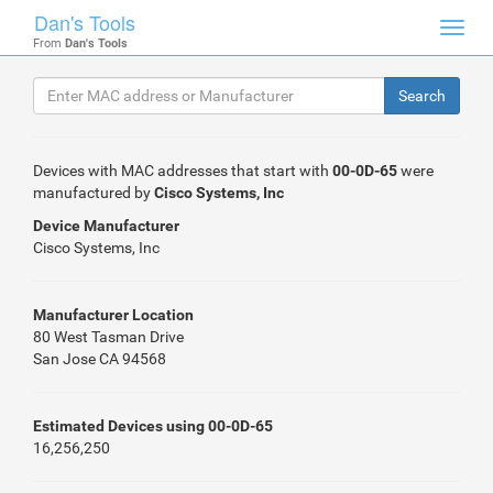
Dan's Tools
Toggl
From
Dan's Tools
navig
Devices with MAC addresses that start with
00-0D-65
were
manufactured by
Cisco Systems, Inc
Device Manufacturer
Cisco Systems, Inc
Manufacturer Location
80 West Tasman Drive
San Jose CA 94568
Estimated Devices using 00-0D-65
16,256,250