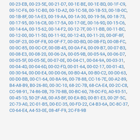
00-23-EB
,
00-23-5E
,
00-21-D7
,
00-1E-BE
,
00-1E-BD
,
00-1F-C9
,
00-1C-F6
,
00-1C-B0
,
00-1D-A2
,
00-1C-58
,
00-1B-53
,
00-1B-0C
,
00-1B-8F
,
00-1A-E3
,
00-19-AA
,
00-1A-30
,
00-19-56
,
00-18-73
,
00-17-95
,
00-16-C8
,
00-17-5A
,
00-17-0E
,
00-16-9D
,
00-15-C6
,
00-14-6A
,
00-15-62
,
00-14-F2
,
00-12-7F
,
00-11-BB
,
00-11-BC
,
00-12-00
,
00-11-5D
,
00-11-92
,
00-12-43
,
00-11-20
,
00-0F-8F
,
00-0F-23
,
00-0F-F8
,
00-0F-F7
,
00-0D-BD
,
00-0B-FD
,
00-0B-FC
,
00-0C-85
,
00-0C-CF
,
00-0B-45
,
00-0A-F4
,
00-09-B7
,
00-07-B3
,
00-08-E3
,
00-08-20
,
00-06-2A
,
00-05-9B
,
00-05-9A
,
00-06-D7
,
00-05-5F
,
00-05-5E
,
00-07-0E
,
00-04-C1
,
00-04-9A
,
00-03-31
,
00-04-4D
,
00-04-6D
,
00-02-FD
,
00-01-64
,
00-02-17
,
00-01-43
,
00-30-94
,
00-D0-E4
,
00-D0-06
,
00-B0-4A
,
00-B0-C2
,
00-D0-63
,
00-D0-BB
,
00-C1-64
,
00-8A-96
,
00-78-88
,
CC-16-7E
,
00-A2-89
,
B4-A8-B9
,
B0-26-80
,
00-3C-10
,
68-2C-7B
,
68-CA-E4
,
00-2C-C8
,
CC-98-91
,
74-86-0B
,
70-70-8B
,
00-BC-60
,
78-0C-F0
,
A0-93-51
,
00-45-1D
,
50-2F-A8
,
00-A5-BF
,
00-EA-BD
,
00-B1-E3
,
00-2F-5C
,
2C-73-A0
,
2C-01-B5
,
D0-EC-35
,
00-FD-22
,
C4-B3-6A
,
DC-8C-37
,
C0-64-E4
,
A4-53-0E
,
08-4F-F9
,
2C-F8-9B