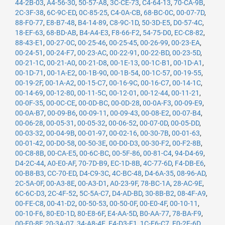
44-2B-03
,
A4-56-30
,
50-57-A8
,
3C-CE-73
,
C4-64-13
,
70-CA-9B
,
2C-3F-38
,
6C-9C-ED
,
0C-85-25
,
C4-0A-CB
,
68-BC-0C
,
00-07-7D
,
88-F0-77
,
E8-B7-48
,
B4-14-89
,
C8-9C-1D
,
50-3D-E5
,
D0-57-4C
,
18-EF-63
,
68-BD-AB
,
B4-A4-E3
,
F8-66-F2
,
54-75-D0
,
EC-C8-82
,
88-43-E1
,
00-27-0C
,
00-25-46
,
00-25-45
,
00-26-99
,
00-23-EA
,
00-24-51
,
00-24-F7
,
00-23-AC
,
00-22-91
,
00-22-BD
,
00-23-5D
,
00-21-1C
,
00-21-A0
,
00-21-D8
,
00-1E-13
,
00-1C-B1
,
00-1D-A1
,
00-1D-71
,
00-1A-E2
,
00-1B-90
,
00-1B-54
,
00-1C-57
,
00-19-55
,
00-19-2F
,
00-1A-A2
,
00-15-C7
,
00-16-9C
,
00-16-C7
,
00-14-1C
,
00-14-69
,
00-12-80
,
00-11-5C
,
00-12-01
,
00-12-44
,
00-11-21
,
00-0F-35
,
00-0C-CE
,
00-0D-BC
,
00-0D-28
,
00-0A-F3
,
00-09-E9
,
00-0A-B7
,
00-09-B6
,
00-09-11
,
00-09-43
,
00-08-E2
,
00-07-B4
,
00-06-28
,
00-05-31
,
00-05-32
,
00-06-52
,
00-07-0D
,
00-05-DD
,
00-03-32
,
00-04-9B
,
00-01-97
,
00-02-16
,
00-30-7B
,
00-01-63
,
00-01-42
,
00-D0-58
,
00-50-3E
,
00-D0-D3
,
00-30-F2
,
00-F2-8B
,
00-C8-8B
,
00-CA-E5
,
00-6C-BC
,
00-5F-86
,
00-81-C4
,
94-D4-69
,
D4-2C-44
,
A0-E0-AF
,
70-7D-B9
,
EC-1D-8B
,
4C-77-6D
,
F4-DB-E6
,
00-B8-B3
,
CC-70-ED
,
D4-C9-3C
,
4C-BC-48
,
D4-6A-35
,
08-96-AD
,
2C-5A-0F
,
00-A3-8E
,
00-A3-D1
,
A0-23-9F
,
78-BC-1A
,
28-AC-9E
,
6C-6C-D3
,
2C-4F-52
,
5C-5A-C7
,
D4-AD-BD
,
30-8B-B2
,
08-4F-A9
,
00-FE-C8
,
00-41-D2
,
00-50-53
,
00-50-0F
,
00-E0-4F
,
00-10-11
,
00-10-F6
,
80-E0-1D
,
80-E8-6F
,
E4-AA-5D
,
B0-AA-77
,
78-BA-F9
,
00-E0-8F
,
20-3A-07
,
34-A8-4E
,
E4-D3-F1
,
1C-E6-C7
,
E0-2F-6D
,