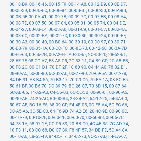
00-18-B9
,
00-16-46
,
00-15-F9
,
00-14-A8
,
00-12-D9
,
00-0E-D7
,
00-0E-39
,
00-0D-EC
,
00-0E-84
,
00-0B-BF
,
00-0C-30
,
00-0A-8B
,
00-0B-5F
,
00-0A-41
,
00-09-7B
,
00-09-7C
,
00-07-EB
,
00-08-A4
,
00-08-7D
,
00-07-50
,
00-07-84
,
00-05-01
,
00-05-74
,
00-04-DE
,
00-04-27
,
00-03-E4
,
00-03-A0
,
00-01-C9
,
00-01-C7
,
00-02-4A
,
00-03-6C
,
00-02-BA
,
00-02-7D
,
00-30-80
,
00-30-24
,
00-D0-FF
,
00-30-A3
,
00-30-40
,
00-B0-64
,
00-30-19
,
00-D0-97
,
00-30-71
,
00-D0-79
,
00-35-1A
,
00-CC-FC
,
00-8E-73
,
00-42-68
,
00-3A-7D
,
00-F6-63
,
00-56-2B
,
00-A2-EE
,
A0-3D-6F
,
2C-D0-2D
,
28-52-61
,
28-6F-7F
,
08-CC-A7
,
F8-A5-C5
,
2C-33-11
,
C4-B9-CD
,
2C-AB-EB
,
00-F8-2C
,
00-C1-B1
,
70-DF-2F
,
18-80-90
,
C4-44-A0
,
78-02-B1
,
38-90-A5
,
50-0F-80
,
6C-B2-AE
,
00-27-90
,
70-69-5A
,
00-72-78
,
B4-DE-31
,
A8-B4-56
,
70-B3-17
,
70-C9-C6
,
70-EA-1A
,
08-EC-F5
,
50-61-BF
,
00-B6-70
,
DC-39-79
,
BC-26-C7
,
70-6D-15
,
00-87-64
,
6C-AB-05
,
14-A2-A0
,
C4-C6-03
,
6C-5E-3B
,
00-90-6F
,
00-90-A6
,
00-90-AB
,
74-26-AC
,
B0-00-B4
,
28-34-A2
,
64-12-25
,
54-4A-00
,
50-67-AE
,
BC-16-F5
,
68-99-CD
,
F4-4E-05
,
0C-F5-A4
,
5C-FC-66
,
D0-A5-A6
,
3C-5E-C3
,
64-F6-9D
,
74-A2-E6
,
20-4C-9E
,
00-90-0C
,
00-10-79
,
00-10-2F
,
00-60-2F
,
00-60-70
,
00-60-83
,
00-06-7C
,
54-78-1A
,
58-97-1E
,
CC-D5-39
,
20-BB-C0
,
4C-4E-35
,
7C-AD-74
,
10-F3-11
,
08-CC-68
,
D0-C7-89
,
F8-4F-57
,
34-DB-FD
,
5C-A4-8A
,
00-10-A6
,
E8-65-49
,
84-B5-17
,
04-62-73
,
9C-57-AD
,
F4-EA-67
,