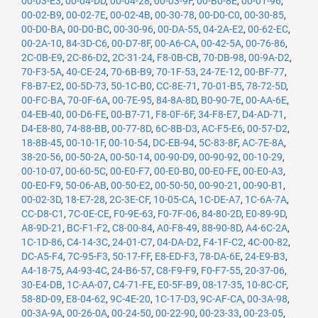
00-03-E3
,
00-04-DD
,
00-04-28
,
00-03-9F
,
00-B0-8E
,
00-01-96
,
00-02-B9
,
00-02-7E
,
00-02-4B
,
00-30-78
,
00-D0-C0
,
00-30-85
,
00-D0-BA
,
00-D0-BC
,
00-30-96
,
00-DA-55
,
04-2A-E2
,
00-62-EC
,
00-2A-10
,
84-3D-C6
,
00-D7-8F
,
00-A6-CA
,
00-42-5A
,
00-76-86
,
2C-0B-E9
,
2C-86-D2
,
2C-31-24
,
F8-0B-CB
,
70-DB-98
,
00-9A-D2
,
70-F3-5A
,
40-CE-24
,
70-6B-B9
,
70-1F-53
,
24-7E-12
,
00-BF-77
,
F8-B7-E2
,
00-5D-73
,
50-1C-B0
,
CC-8E-71
,
70-01-B5
,
78-72-5D
,
00-FC-BA
,
70-0F-6A
,
00-7E-95
,
84-8A-8D
,
B0-90-7E
,
00-AA-6E
,
04-EB-40
,
00-D6-FE
,
00-B7-71
,
F8-0F-6F
,
34-F8-E7
,
D4-AD-71
,
D4-E8-80
,
74-88-BB
,
00-77-8D
,
6C-8B-D3
,
AC-F5-E6
,
00-57-D2
,
18-8B-45
,
00-10-1F
,
00-10-54
,
DC-EB-94
,
5C-83-8F
,
AC-7E-8A
,
38-20-56
,
00-50-2A
,
00-50-14
,
00-90-D9
,
00-90-92
,
00-10-29
,
00-10-07
,
00-60-5C
,
00-E0-F7
,
00-E0-B0
,
00-E0-FE
,
00-E0-A3
,
00-E0-F9
,
50-06-AB
,
00-50-E2
,
00-50-50
,
00-90-21
,
00-90-B1
,
00-02-3D
,
18-E7-28
,
2C-3E-CF
,
10-05-CA
,
1C-DE-A7
,
1C-6A-7A
,
CC-D8-C1
,
7C-0E-CE
,
F0-9E-63
,
F0-7F-06
,
84-80-2D
,
E0-89-9D
,
A8-9D-21
,
BC-F1-F2
,
C8-00-84
,
A0-F8-49
,
88-90-8D
,
A4-6C-2A
,
1C-1D-86
,
C4-14-3C
,
24-01-C7
,
04-DA-D2
,
F4-1F-C2
,
4C-00-82
,
DC-A5-F4
,
7C-95-F3
,
50-17-FF
,
E8-ED-F3
,
78-DA-6E
,
24-E9-B3
,
A4-18-75
,
A4-93-4C
,
24-B6-57
,
C8-F9-F9
,
F0-F7-55
,
20-37-06
,
30-E4-DB
,
1C-AA-07
,
C4-71-FE
,
E0-5F-B9
,
08-17-35
,
10-8C-CF
,
58-8D-09
,
E8-04-62
,
9C-4E-20
,
1C-17-D3
,
9C-AF-CA
,
00-3A-98
,
00-3A-9A
,
00-26-0A
,
00-24-50
,
00-22-90
,
00-23-33
,
00-23-05
,