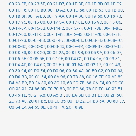
00-23-EB
,
00-23-5E
,
00-21-D7
,
00-1E-BE
,
00-1E-BD
,
00-1F-C9
,
00-1C-F6
,
00-1C-B0
,
00-1D-A2
,
00-1C-58
,
00-1B-53
,
00-1B-0C
,
00-1B-8F
,
00-1A-E3
,
00-19-AA
,
00-1A-30
,
00-19-56
,
00-18-73
,
00-17-95
,
00-16-C8
,
00-17-5A
,
00-17-0E
,
00-16-9D
,
00-15-C6
,
00-14-6A
,
00-15-62
,
00-14-F2
,
00-12-7F
,
00-11-BB
,
00-11-BC
,
00-12-00
,
00-11-5D
,
00-11-92
,
00-12-43
,
00-11-20
,
00-0F-8F
,
00-0F-23
,
00-0F-F8
,
00-0F-F7
,
00-0D-BD
,
00-0B-FD
,
00-0B-FC
,
00-0C-85
,
00-0C-CF
,
00-0B-45
,
00-0A-F4
,
00-09-B7
,
00-07-B3
,
00-08-E3
,
00-08-20
,
00-06-2A
,
00-05-9B
,
00-05-9A
,
00-06-D7
,
00-05-5F
,
00-05-5E
,
00-07-0E
,
00-04-C1
,
00-04-9A
,
00-03-31
,
00-04-4D
,
00-04-6D
,
00-02-FD
,
00-01-64
,
00-02-17
,
00-01-43
,
00-30-94
,
00-D0-E4
,
00-D0-06
,
00-B0-4A
,
00-B0-C2
,
00-D0-63
,
00-D0-BB
,
00-C1-64
,
00-8A-96
,
00-78-88
,
CC-16-7E
,
00-A2-89
,
B4-A8-B9
,
B0-26-80
,
00-3C-10
,
68-2C-7B
,
68-CA-E4
,
00-2C-C8
,
CC-98-91
,
74-86-0B
,
70-70-8B
,
00-BC-60
,
78-0C-F0
,
A0-93-51
,
00-45-1D
,
50-2F-A8
,
00-A5-BF
,
00-EA-BD
,
00-B1-E3
,
00-2F-5C
,
2C-73-A0
,
2C-01-B5
,
D0-EC-35
,
00-FD-22
,
C4-B3-6A
,
DC-8C-37
,
C0-64-E4
,
A4-53-0E
,
08-4F-F9
,
2C-F8-9B