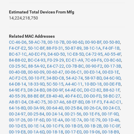
Estimated Total Devices From Mfg
14,224,218,750
Related MAC Addresses
CC-46-D6
,
58-AC-78
,
00-10-7B
,
00-90-6D
,
00-90-BF
,
00-50-80
,
F4-CF-E2
,
50-1C-BF
,
88-F0-31
,
50-87-89
,
38-1C-1A
,
F4-0F-1B
,
BC-67-1C
,
A0-EC-F9
,
D4-6D-50
,
1C-E8-5D
,
C4-72-95
,
A0-55-4F
,
84-B8-02
,
BC-C4-93
,
F0-29-29
,
EC-E1-A9
,
7C-69-F6
,
C0-8C-60
,
C0-25-5C
,
88-5A-92
,
E4-C7-22
,
C0-7B-BC
,
00-90-F2
,
00-17-3B
,
00-40-0B
,
00-60-09
,
00-60-47
,
00-06-C1
,
00-E0-14
,
00-E0-1E
,
AC-F2-C5
,
00-10-FF
,
34-BD-C8
,
54-A2-74
,
58-97-BD
,
04-6C-9D
,
64-D8-14
,
18-33-9D
,
5C-50-15
,
A4-4C-11
,
10-BD-18
,
00-DE-FB
,
64-9E-F3
,
D8-24-BD
,
08-D0-9F
,
64-AE-0C
,
D0-C2-82
,
B8-62-1F
,
40-55-39
,
B8-BE-BF
,
E8-40-40
,
40-F4-EC
,
D0-D0-FD
,
58-BC-27
,
A8-B1-D4
,
C8-4C-75
,
30-37-A6
,
68-EF-BD
,
08-1F-F3
,
F4-AC-C1
,
64-16-8D
,
00-3A-99
,
00-64-40
,
00-25-B4
,
00-26-CA
,
00-24-C3
,
00-24-97
,
00-25-84
,
00-24-14
,
00-21-56
,
00-1E-F6
,
00-1F-9D
,
00-1F-26
,
00-1F-6D
,
00-1E-4A
,
00-1E-7A
,
00-1E-79
,
00-1D-46
,
00-1D-E5
,
00-1E-14
,
00-1C-F9
,
00-1B-D5
,
00-1B-2B
,
00-1C-0F
,
00-19-E8
,
00-1A-6D
,
00-18-18
,
00-17-E0
,
00-19-06
,
00-18-B9
,