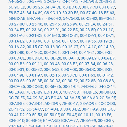
A4-56-30
,
50-57-A8
,
3C-CE-73
,
C4-64-13
,
70-CA-9B
,
2C-3F-38
,
6C-9C-ED
,
0C-85-25
,
C4-0A-CB
,
68-BC-0C
,
00-07-7D
,
88-F0-77
,
E8-B7-48
,
B4-14-89
,
C8-9C-1D
,
50-3D-E5
,
D0-57-4C
,
18-EF-63
,
68-BD-AB
,
B4-A4-E3
,
F8-66-F2
,
54-75-D0
,
EC-C8-82
,
88-43-E1
,
00-27-0C
,
00-25-46
,
00-25-45
,
00-26-99
,
00-23-EA
,
00-24-51
,
00-24-F7
,
00-23-AC
,
00-22-91
,
00-22-BD
,
00-23-5D
,
00-21-1C
,
00-21-A0
,
00-21-D8
,
00-1E-13
,
00-1C-B1
,
00-1D-A1
,
00-1D-71
,
00-1A-E2
,
00-1B-90
,
00-1B-54
,
00-1C-57
,
00-19-55
,
00-19-2F
,
00-1A-A2
,
00-15-C7
,
00-16-9C
,
00-16-C7
,
00-14-1C
,
00-14-69
,
00-12-80
,
00-11-5C
,
00-12-01
,
00-12-44
,
00-11-21
,
00-0F-35
,
00-0C-CE
,
00-0D-BC
,
00-0D-28
,
00-0A-F3
,
00-09-E9
,
00-0A-B7
,
00-09-B6
,
00-09-11
,
00-09-43
,
00-08-E2
,
00-07-B4
,
00-06-28
,
00-05-31
,
00-05-32
,
00-06-52
,
00-07-0D
,
00-05-DD
,
00-03-32
,
00-04-9B
,
00-01-97
,
00-02-16
,
00-30-7B
,
00-01-63
,
00-01-42
,
00-D0-58
,
00-50-3E
,
00-D0-D3
,
00-30-F2
,
00-F2-8B
,
00-C8-8B
,
00-CA-E5
,
00-6C-BC
,
00-5F-86
,
00-81-C4
,
94-D4-69
,
D4-2C-44
,
A0-E0-AF
,
70-7D-B9
,
EC-1D-8B
,
4C-77-6D
,
F4-DB-E6
,
00-B8-B3
,
CC-70-ED
,
D4-C9-3C
,
4C-BC-48
,
D4-6A-35
,
08-96-AD
,
2C-5A-0F
,
00-A3-8E
,
00-A3-D1
,
A0-23-9F
,
78-BC-1A
,
28-AC-9E
,
6C-6C-D3
,
2C-4F-52
,
5C-5A-C7
,
D4-AD-BD
,
30-8B-B2
,
08-4F-A9
,
00-FE-C8
,
00-41-D2
,
00-50-53
,
00-50-0F
,
00-E0-4F
,
00-10-11
,
00-10-F6
,
80-E0-1D
,
80-E8-6F
,
E4-AA-5D
,
B0-AA-77
,
78-BA-F9
,
00-E0-8F
,
20-3A-07
,
34-A8-4E
,
E4-D3-F1
,
1C-E6-C7
,
E0-2F-6D
,
84-78-AC
,