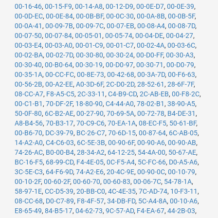
00-16-46
,
00-15-F9
,
00-14-A8
,
00-12-D9
,
00-0E-D7
,
00-0E-39
,
00-0D-EC
,
00-0E-84
,
00-0B-BF
,
00-0C-30
,
00-0A-8B
,
00-0B-5F
,
00-0A-41
,
00-09-7B
,
00-09-7C
,
00-07-EB
,
00-08-A4
,
00-08-7D
,
00-07-50
,
00-07-84
,
00-05-01
,
00-05-74
,
00-04-DE
,
00-04-27
,
00-03-E4
,
00-03-A0
,
00-01-C9
,
00-01-C7
,
00-02-4A
,
00-03-6C
,
00-02-BA
,
00-02-7D
,
00-30-80
,
00-30-24
,
00-D0-FF
,
00-30-A3
,
00-30-40
,
00-B0-64
,
00-30-19
,
00-D0-97
,
00-30-71
,
00-D0-79
,
00-35-1A
,
00-CC-FC
,
00-8E-73
,
00-42-68
,
00-3A-7D
,
00-F6-63
,
00-56-2B
,
00-A2-EE
,
A0-3D-6F
,
2C-D0-2D
,
28-52-61
,
28-6F-7F
,
08-CC-A7
,
F8-A5-C5
,
2C-33-11
,
C4-B9-CD
,
2C-AB-EB
,
00-F8-2C
,
00-C1-B1
,
70-DF-2F
,
18-80-90
,
C4-44-A0
,
78-02-B1
,
38-90-A5
,
50-0F-80
,
6C-B2-AE
,
00-27-90
,
70-69-5A
,
00-72-78
,
B4-DE-31
,
A8-B4-56
,
70-B3-17
,
70-C9-C6
,
70-EA-1A
,
08-EC-F5
,
50-61-BF
,
00-B6-70
,
DC-39-79
,
BC-26-C7
,
70-6D-15
,
00-87-64
,
6C-AB-05
,
14-A2-A0
,
C4-C6-03
,
6C-5E-3B
,
00-90-6F
,
00-90-A6
,
00-90-AB
,
74-26-AC
,
B0-00-B4
,
28-34-A2
,
64-12-25
,
54-4A-00
,
50-67-AE
,
BC-16-F5
,
68-99-CD
,
F4-4E-05
,
0C-F5-A4
,
5C-FC-66
,
D0-A5-A6
,
3C-5E-C3
,
64-F6-9D
,
74-A2-E6
,
20-4C-9E
,
00-90-0C
,
00-10-79
,
00-10-2F
,
00-60-2F
,
00-60-70
,
00-60-83
,
00-06-7C
,
54-78-1A
,
58-97-1E
,
CC-D5-39
,
20-BB-C0
,
4C-4E-35
,
7C-AD-74
,
10-F3-11
,
08-CC-68
,
D0-C7-89
,
F8-4F-57
,
34-DB-FD
,
5C-A4-8A
,
00-10-A6
,
E8-65-49
,
84-B5-17
,
04-62-73
,
9C-57-AD
,
F4-EA-67
,
44-2B-03
,