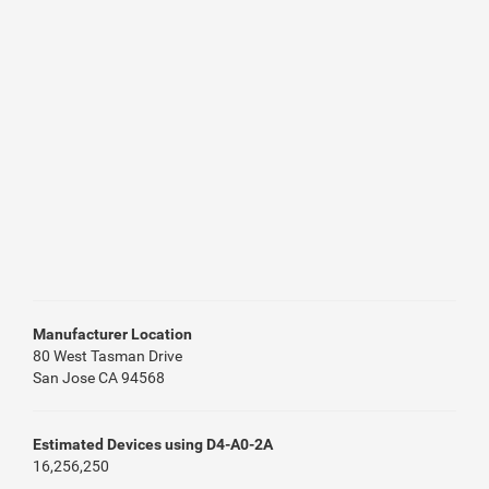
Manufacturer Location
80 West Tasman Drive
San Jose CA 94568
Estimated Devices using D4-A0-2A
16,256,250