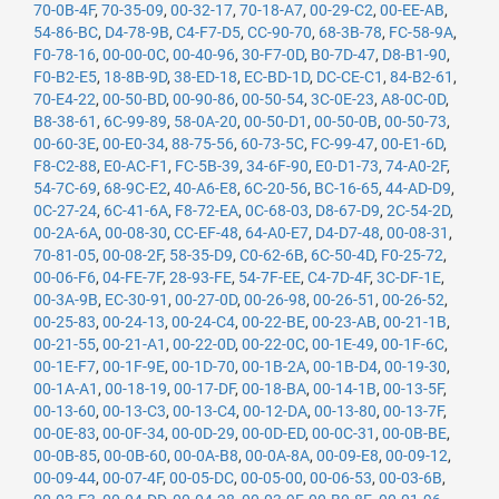
70-0B-4F
,
70-35-09
,
00-32-17
,
70-18-A7
,
00-29-C2
,
00-EE-AB
,
54-86-BC
,
D4-78-9B
,
C4-F7-D5
,
CC-90-70
,
68-3B-78
,
FC-58-9A
,
F0-78-16
,
00-00-0C
,
00-40-96
,
30-F7-0D
,
B0-7D-47
,
D8-B1-90
,
F0-B2-E5
,
18-8B-9D
,
38-ED-18
,
EC-BD-1D
,
DC-CE-C1
,
84-B2-61
,
70-E4-22
,
00-50-BD
,
00-90-86
,
00-50-54
,
3C-0E-23
,
A8-0C-0D
,
B8-38-61
,
6C-99-89
,
58-0A-20
,
00-50-D1
,
00-50-0B
,
00-50-73
,
00-60-3E
,
00-E0-34
,
88-75-56
,
60-73-5C
,
FC-99-47
,
00-E1-6D
,
F8-C2-88
,
E0-AC-F1
,
FC-5B-39
,
34-6F-90
,
E0-D1-73
,
74-A0-2F
,
54-7C-69
,
68-9C-E2
,
40-A6-E8
,
6C-20-56
,
BC-16-65
,
44-AD-D9
,
0C-27-24
,
6C-41-6A
,
F8-72-EA
,
0C-68-03
,
D8-67-D9
,
2C-54-2D
,
00-2A-6A
,
00-08-30
,
CC-EF-48
,
64-A0-E7
,
D4-D7-48
,
00-08-31
,
70-81-05
,
00-08-2F
,
58-35-D9
,
C0-62-6B
,
6C-50-4D
,
F0-25-72
,
00-06-F6
,
04-FE-7F
,
28-93-FE
,
54-7F-EE
,
C4-7D-4F
,
3C-DF-1E
,
00-3A-9B
,
EC-30-91
,
00-27-0D
,
00-26-98
,
00-26-51
,
00-26-52
,
00-25-83
,
00-24-13
,
00-24-C4
,
00-22-BE
,
00-23-AB
,
00-21-1B
,
00-21-55
,
00-21-A1
,
00-22-0D
,
00-22-0C
,
00-1E-49
,
00-1F-6C
,
00-1E-F7
,
00-1F-9E
,
00-1D-70
,
00-1B-2A
,
00-1B-D4
,
00-19-30
,
00-1A-A1
,
00-18-19
,
00-17-DF
,
00-18-BA
,
00-14-1B
,
00-13-5F
,
00-13-60
,
00-13-C3
,
00-13-C4
,
00-12-DA
,
00-13-80
,
00-13-7F
,
00-0E-83
,
00-0F-34
,
00-0D-29
,
00-0D-ED
,
00-0C-31
,
00-0B-BE
,
00-0B-85
,
00-0B-60
,
00-0A-B8
,
00-0A-8A
,
00-09-E8
,
00-09-12
,
00-09-44
,
00-07-4F
,
00-05-DC
,
00-05-00
,
00-06-53
,
00-03-6B
,