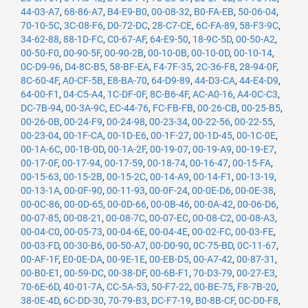
44-03-A7
,
68-86-A7
,
B4-E9-B0
,
00-08-32
,
B0-FA-EB
,
50-06-04
,
70-10-5C
,
3C-08-F6
,
D0-72-DC
,
28-C7-CE
,
6C-FA-89
,
58-F3-9C
,
34-62-88
,
88-1D-FC
,
C0-67-AF
,
64-E9-50
,
18-9C-5D
,
00-50-A2
,
00-50-F0
,
00-90-5F
,
00-90-2B
,
00-10-0B
,
00-10-0D
,
00-10-14
,
0C-D9-96
,
D4-8C-B5
,
58-BF-EA
,
F4-7F-35
,
2C-36-F8
,
28-94-0F
,
8C-60-4F
,
A0-CF-5B
,
E8-BA-70
,
64-D9-89
,
44-D3-CA
,
44-E4-D9
,
64-00-F1
,
04-C5-A4
,
1C-DF-0F
,
8C-B6-4F
,
AC-A0-16
,
A4-0C-C3
,
DC-7B-94
,
00-3A-9C
,
EC-44-76
,
FC-FB-FB
,
00-26-CB
,
00-25-B5
,
00-26-0B
,
00-24-F9
,
00-24-98
,
00-23-34
,
00-22-56
,
00-22-55
,
00-23-04
,
00-1F-CA
,
00-1D-E6
,
00-1F-27
,
00-1D-45
,
00-1C-0E
,
00-1A-6C
,
00-1B-0D
,
00-1A-2F
,
00-19-07
,
00-19-A9
,
00-19-E7
,
00-17-0F
,
00-17-94
,
00-17-59
,
00-18-74
,
00-16-47
,
00-15-FA
,
00-15-63
,
00-15-2B
,
00-15-2C
,
00-14-A9
,
00-14-F1
,
00-13-19
,
00-13-1A
,
00-0F-90
,
00-11-93
,
00-0F-24
,
00-0E-D6
,
00-0E-38
,
00-0C-86
,
00-0D-65
,
00-0D-66
,
00-0B-46
,
00-0A-42
,
00-06-D6
,
00-07-85
,
00-08-21
,
00-08-7C
,
00-07-EC
,
00-08-C2
,
00-08-A3
,
00-04-C0
,
00-05-73
,
00-04-6E
,
00-04-4E
,
00-02-FC
,
00-03-FE
,
00-03-FD
,
00-30-B6
,
00-50-A7
,
00-D0-90
,
0C-75-BD
,
0C-11-67
,
00-AF-1F
,
E0-0E-DA
,
00-9E-1E
,
00-EB-D5
,
00-A7-42
,
00-87-31
,
00-B0-E1
,
00-59-DC
,
00-38-DF
,
00-6B-F1
,
70-D3-79
,
00-27-E3
,
70-6E-6D
,
40-01-7A
,
CC-5A-53
,
50-F7-22
,
00-BE-75
,
F8-7B-20
,
38-0E-4D
,
6C-DD-30
,
70-79-B3
,
DC-F7-19
,
B0-8B-CF
,
0C-D0-F8
,