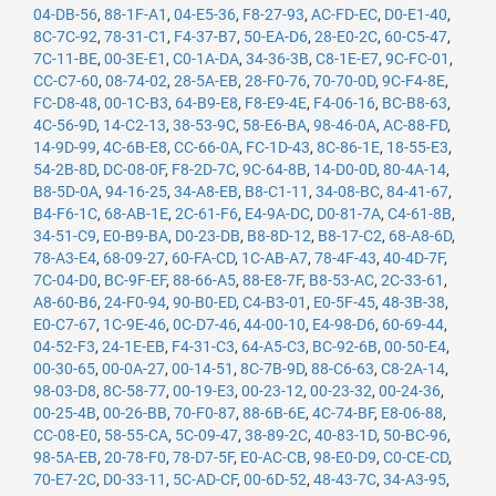
04-DB-56
,
88-1F-A1
,
04-E5-36
,
F8-27-93
,
AC-FD-EC
,
D0-E1-40
,
8C-7C-92
,
78-31-C1
,
F4-37-B7
,
50-EA-D6
,
28-E0-2C
,
60-C5-47
,
7C-11-BE
,
00-3E-E1
,
C0-1A-DA
,
34-36-3B
,
C8-1E-E7
,
9C-FC-01
,
CC-C7-60
,
08-74-02
,
28-5A-EB
,
28-F0-76
,
70-70-0D
,
9C-F4-8E
,
FC-D8-48
,
00-1C-B3
,
64-B9-E8
,
F8-E9-4E
,
F4-06-16
,
BC-B8-63
,
4C-56-9D
,
14-C2-13
,
38-53-9C
,
58-E6-BA
,
98-46-0A
,
AC-88-FD
,
14-9D-99
,
4C-6B-E8
,
CC-66-0A
,
FC-1D-43
,
8C-86-1E
,
18-55-E3
,
54-2B-8D
,
DC-08-0F
,
F8-2D-7C
,
9C-64-8B
,
14-D0-0D
,
80-4A-14
,
B8-5D-0A
,
94-16-25
,
34-A8-EB
,
B8-C1-11
,
34-08-BC
,
84-41-67
,
B4-F6-1C
,
68-AB-1E
,
2C-61-F6
,
E4-9A-DC
,
D0-81-7A
,
C4-61-8B
,
34-51-C9
,
E0-B9-BA
,
D0-23-DB
,
B8-8D-12
,
B8-17-C2
,
68-A8-6D
,
78-A3-E4
,
68-09-27
,
60-FA-CD
,
1C-AB-A7
,
78-4F-43
,
40-4D-7F
,
7C-04-D0
,
BC-9F-EF
,
88-66-A5
,
88-E8-7F
,
B8-53-AC
,
2C-33-61
,
A8-60-B6
,
24-F0-94
,
90-B0-ED
,
C4-B3-01
,
E0-5F-45
,
48-3B-38
,
E0-C7-67
,
1C-9E-46
,
0C-D7-46
,
44-00-10
,
E4-98-D6
,
60-69-44
,
04-52-F3
,
24-1E-EB
,
F4-31-C3
,
64-A5-C3
,
BC-92-6B
,
00-50-E4
,
00-30-65
,
00-0A-27
,
00-14-51
,
8C-7B-9D
,
88-C6-63
,
C8-2A-14
,
98-03-D8
,
8C-58-77
,
00-19-E3
,
00-23-12
,
00-23-32
,
00-24-36
,
00-25-4B
,
00-26-BB
,
70-F0-87
,
88-6B-6E
,
4C-74-BF
,
E8-06-88
,
CC-08-E0
,
58-55-CA
,
5C-09-47
,
38-89-2C
,
40-83-1D
,
50-BC-96
,
98-5A-EB
,
20-78-F0
,
78-D7-5F
,
E0-AC-CB
,
98-E0-D9
,
C0-CE-CD
,
70-E7-2C
,
D0-33-11
,
5C-AD-CF
,
00-6D-52
,
48-43-7C
,
34-A3-95
,