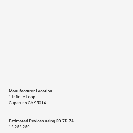
Manufacturer Location
1 Infinite Loop
Cupertino CA 95014
Estimated Devices using 20-7D-74
16,256,250