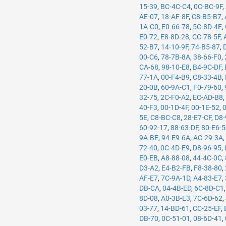
15-39
,
BC-4C-C4
,
0C-BC-9F
,
AE-07
,
18-AF-8F
,
C8-B5-B7
,
1A-C0
,
E0-66-78
,
5C-8D-4E
,
E0-72
,
E8-8D-28
,
CC-78-5F
,
52-B7
,
14-10-9F
,
74-B5-87
,
00-C6
,
78-7B-8A
,
38-66-F0
,
CA-68
,
98-10-E8
,
B4-9C-DF
,
77-1A
,
00-F4-B9
,
C8-33-4B
,
20-0B
,
60-9A-C1
,
F0-79-60
,
32-75
,
2C-F0-A2
,
EC-AD-B8
40-F3
,
00-1D-4F
,
00-1E-52
,
5E
,
C8-BC-C8
,
28-E7-CF
,
D8-
60-92-17
,
88-63-DF
,
80-E6-
9A-BE
,
94-E9-6A
,
AC-29-3A
72-40
,
0C-4D-E9
,
D8-96-95
,
E0-EB
,
A8-88-08
,
44-4C-0C
,
D3-A2
,
E4-B2-FB
,
F8-38-80
,
AF-E7
,
7C-9A-1D
,
A4-83-E7
,
DB-CA
,
04-4B-ED
,
6C-8D-C1
8D-08
,
A0-3B-E3
,
7C-6D-62
,
03-77
,
14-BD-61
,
CC-25-EF
,
DB-70
,
0C-51-01
,
08-6D-41
,