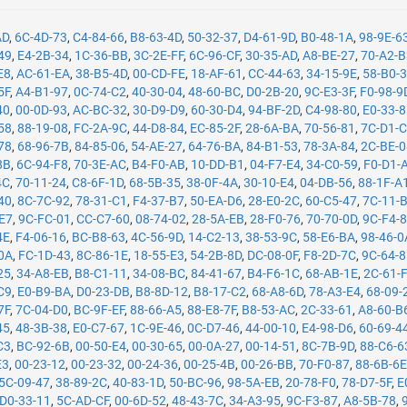
AD
,
6C-4D-73
,
C4-84-66
,
B8-63-4D
,
50-32-37
,
D4-61-9D
,
B0-48-1A
,
98-9E-6
49
,
E4-2B-34
,
1C-36-BB
,
3C-2E-FF
,
6C-96-CF
,
30-35-AD
,
A8-BE-27
,
70-A2-
E8
,
AC-61-EA
,
38-B5-4D
,
00-CD-FE
,
18-AF-61
,
CC-44-63
,
34-15-9E
,
58-B0-
5F
,
A4-B1-97
,
0C-74-C2
,
40-30-04
,
48-60-BC
,
D0-2B-20
,
9C-E3-3F
,
F0-98-9
40
,
00-0D-93
,
AC-BC-32
,
30-D9-D9
,
60-30-D4
,
94-BF-2D
,
C4-98-80
,
E0-33-
58
,
88-19-08
,
FC-2A-9C
,
44-D8-84
,
EC-85-2F
,
28-6A-BA
,
70-56-81
,
7C-D1-
78
,
68-96-7B
,
84-85-06
,
54-AE-27
,
64-76-BA
,
84-B1-53
,
78-3A-84
,
2C-BE-
8B
,
6C-94-F8
,
70-3E-AC
,
B4-F0-AB
,
10-DD-B1
,
04-F7-E4
,
34-C0-59
,
F0-D1-
4C
,
70-11-24
,
C8-6F-1D
,
68-5B-35
,
38-0F-4A
,
30-10-E4
,
04-DB-56
,
88-1F-A
40
,
8C-7C-92
,
78-31-C1
,
F4-37-B7
,
50-EA-D6
,
28-E0-2C
,
60-C5-47
,
7C-11-
-E7
,
9C-FC-01
,
CC-C7-60
,
08-74-02
,
28-5A-EB
,
28-F0-76
,
70-70-0D
,
9C-F4-
4E
,
F4-06-16
,
BC-B8-63
,
4C-56-9D
,
14-C2-13
,
38-53-9C
,
58-E6-BA
,
98-46-0
0A
,
FC-1D-43
,
8C-86-1E
,
18-55-E3
,
54-2B-8D
,
DC-08-0F
,
F8-2D-7C
,
9C-64-
25
,
34-A8-EB
,
B8-C1-11
,
34-08-BC
,
84-41-67
,
B4-F6-1C
,
68-AB-1E
,
2C-61-
C9
,
E0-B9-BA
,
D0-23-DB
,
B8-8D-12
,
B8-17-C2
,
68-A8-6D
,
78-A3-E4
,
68-09-
7F
,
7C-04-D0
,
BC-9F-EF
,
88-66-A5
,
88-E8-7F
,
B8-53-AC
,
2C-33-61
,
A8-60-B
45
,
48-3B-38
,
E0-C7-67
,
1C-9E-46
,
0C-D7-46
,
44-00-10
,
E4-98-D6
,
60-69-4
C3
,
BC-92-6B
,
00-50-E4
,
00-30-65
,
00-0A-27
,
00-14-51
,
8C-7B-9D
,
88-C6-6
E3
,
00-23-12
,
00-23-32
,
00-24-36
,
00-25-4B
,
00-26-BB
,
70-F0-87
,
88-6B-6
5C-09-47
,
38-89-2C
,
40-83-1D
,
50-BC-96
,
98-5A-EB
,
20-78-F0
,
78-D7-5F
,
E
D0-33-11
,
5C-AD-CF
,
00-6D-52
,
48-43-7C
,
34-A3-95
,
9C-F3-87
,
A8-5B-78
,