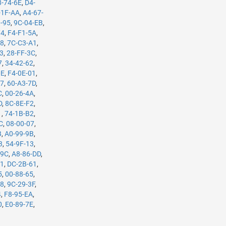
8-74-6E
,
D4-
-1F-AA
,
A4-67-
3-95
,
9C-04-EB
,
74
,
F4-F1-5A
,
B8
,
7C-C3-A1
,
63
,
28-FF-3C
,
7
,
34-42-62
,
0E
,
F4-0E-01
,
37
,
60-A3-7D
,
C
,
00-26-4A
,
D
,
8C-8E-F2
,
1
,
74-1B-B2
,
C
,
08-00-07
,
B
,
A0-99-9B
,
3
,
54-9F-13
,
-9C
,
A8-86-DD
,
61
,
DC-2B-61
,
5
,
00-88-65
,
98
,
9C-29-3F
,
4
,
F8-95-EA
,
0
,
E0-89-7E
,