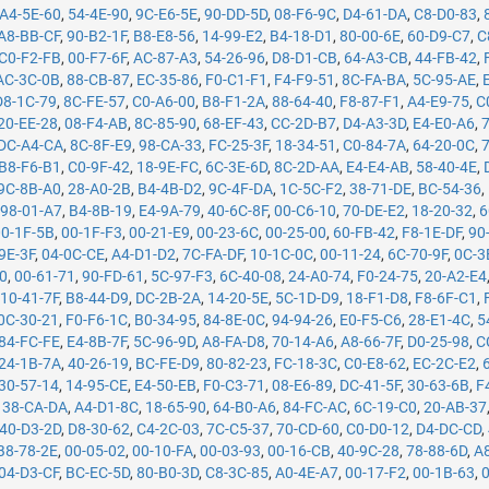
A4-5E-60
,
54-4E-90
,
9C-E6-5E
,
90-DD-5D
,
08-F6-9C
,
D4-61-DA
,
C8-D0-83
,
A8-BB-CF
,
90-B2-1F
,
B8-E8-56
,
14-99-E2
,
B4-18-D1
,
80-00-6E
,
60-D9-C7
,
C
C0-F2-FB
,
00-F7-6F
,
AC-87-A3
,
54-26-96
,
D8-D1-CB
,
64-A3-CB
,
44-FB-42
,
AC-3C-0B
,
88-CB-87
,
EC-35-86
,
F0-C1-F1
,
F4-F9-51
,
8C-FA-BA
,
5C-95-AE
,
D8-1C-79
,
8C-FE-57
,
C0-A6-00
,
B8-F1-2A
,
88-64-40
,
F8-87-F1
,
A4-E9-75
,
C
20-EE-28
,
08-F4-AB
,
8C-85-90
,
68-EF-43
,
CC-2D-B7
,
D4-A3-3D
,
E4-E0-A6
,
DC-A4-CA
,
8C-8F-E9
,
98-CA-33
,
FC-25-3F
,
18-34-51
,
C0-84-7A
,
64-20-0C
,
B8-F6-B1
,
C0-9F-42
,
18-9E-FC
,
6C-3E-6D
,
8C-2D-AA
,
E4-E4-AB
,
58-40-4E
,
9C-8B-A0
,
28-A0-2B
,
B4-4B-D2
,
9C-4F-DA
,
1C-5C-F2
,
38-71-DE
,
BC-54-36
,
,
98-01-A7
,
B4-8B-19
,
E4-9A-79
,
40-6C-8F
,
00-C6-10
,
70-DE-E2
,
18-20-32
,
6
00-1F-5B
,
00-1F-F3
,
00-21-E9
,
00-23-6C
,
00-25-00
,
60-FB-42
,
F8-1E-DF
,
90
9E-3F
,
04-0C-CE
,
A4-D1-D2
,
7C-FA-DF
,
10-1C-0C
,
00-11-24
,
6C-70-9F
,
0C-3
50
,
00-61-71
,
90-FD-61
,
5C-97-F3
,
6C-40-08
,
24-A0-74
,
F0-24-75
,
20-A2-E4
,
10-41-7F
,
B8-44-D9
,
DC-2B-2A
,
14-20-5E
,
5C-1D-D9
,
18-F1-D8
,
F8-6F-C1
,
0C-30-21
,
F0-F6-1C
,
B0-34-95
,
84-8E-0C
,
94-94-26
,
E0-F5-C6
,
28-E1-4C
,
5
84-FC-FE
,
E4-8B-7F
,
5C-96-9D
,
A8-FA-D8
,
70-14-A6
,
A8-66-7F
,
D0-25-98
,
C
24-1B-7A
,
40-26-19
,
BC-FE-D9
,
80-82-23
,
FC-18-3C
,
C0-E8-62
,
EC-2C-E2
,
30-57-14
,
14-95-CE
,
E4-50-EB
,
F0-C3-71
,
08-E6-89
,
DC-41-5F
,
30-63-6B
,
F
,
38-CA-DA
,
A4-D1-8C
,
18-65-90
,
64-B0-A6
,
84-FC-AC
,
6C-19-C0
,
20-AB-37
40-D3-2D
,
D8-30-62
,
C4-2C-03
,
7C-C5-37
,
70-CD-60
,
C0-D0-12
,
D4-DC-CD
,
B8-78-2E
,
00-05-02
,
00-10-FA
,
00-03-93
,
00-16-CB
,
40-9C-28
,
78-88-6D
,
A
04-D3-CF
,
BC-EC-5D
,
80-B0-3D
,
C8-3C-85
,
A0-4E-A7
,
00-17-F2
,
00-1B-63
,