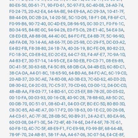
80-E6-50
,
00-61-71
,
90-FD-61
,
5C-97-F3
,
6C-40-08
,
24-A0-74
,
F0-24-75
,
20-A2-E4
,
64-9A-BE
,
94-E9-6A
,
AC-29-3A
,
10-41-7F
,
B8-44-D9
,
DC-2B-2A
,
14-20-5E
,
5C-1D-D9
,
18-F1-D8
,
F8-6F-C1
,
F0-99-B6
,
90-72-40
,
0C-4D-E9
,
D8-96-95
,
0C-30-21
,
F0-F6-1C
,
B0-34-95
,
84-8E-0C
,
94-94-26
,
E0-F5-C6
,
28-E1-4C
,
54-E4-3A
,
C8-E0-EB
,
A8-88-08
,
44-4C-0C
,
84-FC-FE
,
E4-8B-7F
,
5C-96-9D
,
A8-FA-D8
,
70-14-A6
,
A8-66-7F
,
D0-25-98
,
CC-29-F5
,
DC-D3-A2
,
E4-B2-FB
,
F8-38-80
,
24-1B-7A
,
40-26-19
,
BC-FE-D9
,
80-82-23
,
FC-18-3C
,
C0-E8-62
,
EC-2C-E2
,
64-C7-53
,
F4-AF-E7
,
7C-9A-1D
,
A4-83-E7
,
30-57-14
,
14-95-CE
,
E4-50-EB
,
F0-C3-71
,
08-E6-89
,
DC-41-5F
,
30-63-6B
,
F4-5C-89
,
68-DB-CA
,
04-4B-ED
,
6C-8D-C1
,
38-CA-DA
,
A4-D1-8C
,
18-65-90
,
64-B0-A6
,
84-FC-AC
,
6C-19-C0
,
20-AB-37
,
20-3C-AE
,
74-8D-08
,
A0-3B-E3
,
7C-6D-62
,
40-D3-2D
,
D8-30-62
,
C4-2C-03
,
7C-C5-37
,
70-CD-60
,
C0-D0-12
,
D4-DC-CD
,
48-4B-AA
,
F8-03-77
,
14-BD-61
,
CC-25-EF
,
B8-78-2E
,
00-05-02
,
00-10-FA
,
00-03-93
,
00-16-CB
,
40-9C-28
,
78-88-6D
,
A8-5C-2C
,
00-DB-70
,
0C-51-01
,
08-6D-41
,
04-D3-CF
,
BC-EC-5D
,
80-B0-3D
,
C8-3C-85
,
A0-4E-A7
,
00-17-F2
,
00-1B-63
,
00-1E-C2
,
00-26-08
,
A4-C3-61
,
AC-7F-3E
,
28-0B-5C
,
90-B9-31
,
24-A2-E1
,
80-EA-96
,
60-03-08
,
04-F1-3E
,
54-72-4F
,
48-74-6E
,
D4-F4-6F
,
78-7E-61
,
60-F8-1D
,
4C-7C-5F
,
48-E9-F1
,
FC-E9-98
,
F0-99-BF
,
68-64-4B
,
78-9F-70
,
24-AB-81
,
58-1F-AA
,
A4-67-06
,
3C-07-54
,
E4-CE-8F
,