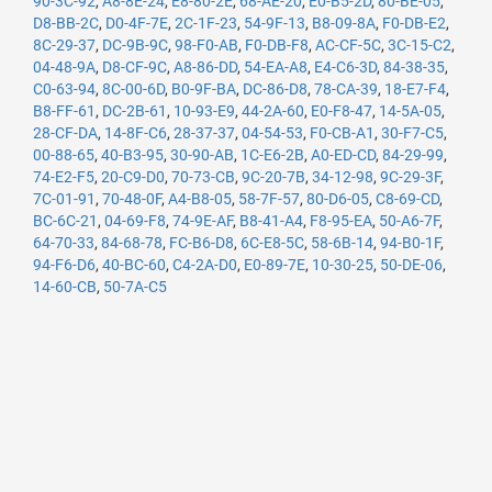
90-3C-92
,
A8-8E-24
,
E8-80-2E
,
68-AE-20
,
E0-B5-2D
,
80-BE-05
,
D8-BB-2C
,
D0-4F-7E
,
2C-1F-23
,
54-9F-13
,
B8-09-8A
,
F0-DB-E2
,
8C-29-37
,
DC-9B-9C
,
98-F0-AB
,
F0-DB-F8
,
AC-CF-5C
,
3C-15-C2
,
04-48-9A
,
D8-CF-9C
,
A8-86-DD
,
54-EA-A8
,
E4-C6-3D
,
84-38-35
,
C0-63-94
,
8C-00-6D
,
B0-9F-BA
,
DC-86-D8
,
78-CA-39
,
18-E7-F4
,
B8-FF-61
,
DC-2B-61
,
10-93-E9
,
44-2A-60
,
E0-F8-47
,
14-5A-05
,
28-CF-DA
,
14-8F-C6
,
28-37-37
,
04-54-53
,
F0-CB-A1
,
30-F7-C5
,
00-88-65
,
40-B3-95
,
30-90-AB
,
1C-E6-2B
,
A0-ED-CD
,
84-29-99
,
74-E2-F5
,
20-C9-D0
,
70-73-CB
,
9C-20-7B
,
34-12-98
,
9C-29-3F
,
7C-01-91
,
70-48-0F
,
A4-B8-05
,
58-7F-57
,
80-D6-05
,
C8-69-CD
,
BC-6C-21
,
04-69-F8
,
74-9E-AF
,
B8-41-A4
,
F8-95-EA
,
50-A6-7F
,
64-70-33
,
84-68-78
,
FC-B6-D8
,
6C-E8-5C
,
58-6B-14
,
94-B0-1F
,
94-F6-D6
,
40-BC-60
,
C4-2A-D0
,
E0-89-7E
,
10-30-25
,
50-DE-06
,
14-60-CB
,
50-7A-C5